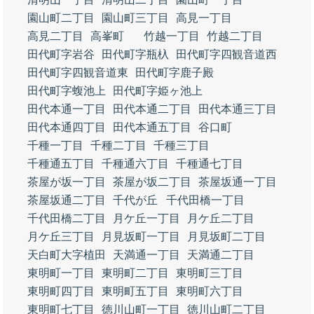
園山町二丁目
園山町三丁目
高見一丁目
高見二丁目
高峯町
竹越一丁目
竹越二丁目
田代町字岩谷
田代町字瓶杁
田代町字四観音道西
田代町字四観音道東
田代町字鹿子殿
田代町字蝮池上
田代町字姫ヶ池上
田代本通一丁目
田代本通二丁目
田代本通三丁目
田代本通四丁目
田代本通五丁目
谷口町
千種一丁目
千種二丁目
千種三丁目
千種通五丁目
千種通六丁目
千種通七丁目
茶屋が坂一丁目
茶屋が坂二丁目
茶屋坂通一丁目
茶屋坂通二丁目
千代が丘
千代田橋一丁目
千代田橋二丁目
月ケ丘一丁目
月ケ丘二丁目
月ケ丘三丁目
月見坂町一丁目
月見坂町二丁目
天白町大字植田
天満通一丁目
天満通二丁目
東明町一丁目
東明町二丁目
東明町三丁目
東明町四丁目
東明町五丁目
東明町六丁目
東明町七丁目
徳川山町一丁目
徳川山町二丁目