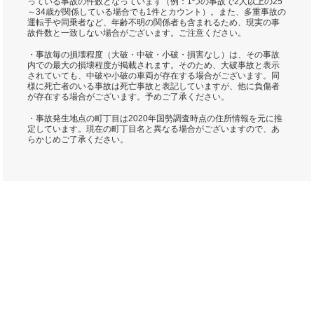
っている事故の件数となっています（例：1つの事故で2人以上の25
～34歳が関係している場合でも1件とカウント）。また、多重事故の
運転手や同乗者など、年齢不明の関係者も含まれるため、現実の事
故件数と一致しない場合がございます。ご注意ください。
・事故毎の損壊程度（大破・中破・小破・損害なし）は、その事故
内での最大の損壊程度が掲載されます。そのため、大破事故と表示
されていても、中破や小破の車両が存在する場合がございます。同
様に死亡者のいる事故は死亡事故と表記していますが、他に負傷者
が存在する場合がございます。予めご了承ください。
・事故発生地点の町丁目は2020年国勢調査時点の住所情報を元に推
定しています。現在の町丁目名と異なる場合がございますので、あ
らかじめご了承ください。