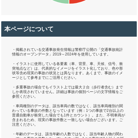
本ページについて
・掲載されている交通事故発生情報は警察庁公開の「交通事故統計
情報のオープンデータ」2019～2024年を使用しています。
・イラストに使用している各要素（車、背景、車、天候、信号、衝
突地点など）は、代表的なイメージをイラスト化しており、色や形
状等含め現実の事故の状況とは異なります。あくまで、事故のイメ
ージとして参考までにご活用ください。
・多重事故の場合でもイラスト上では最大２台（歩行者含む）まで
しか表現されていません。詳細は事故の個別ページの文字情報をご
参照ください。
・車両種別のデータは、該当車両の数ではなく、該当車両種別の関
わっている事故の件数となっています（例：1つの事故で2台以上の
普通自動車が衝突した場合でも1件とカウント）。また、不明車両が
含まれるため、現実の事故件数と一致しない場合がございます。ご
注意ください。
・年齢のデータは、該当年齢の人数ではなく、該当年齢人物の関わ