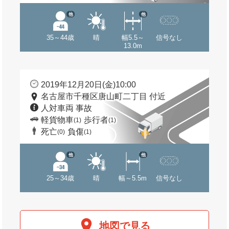
他
他
35～44歳
晴
幅5.5～
信号なし
13.0m
2019年12月20日(金)10:00
名古屋市千種区唐山町二丁目 付近
人対車両 事故
軽貨物車
歩行者
(1)
(1)
死亡
負傷
(0)
(1)
他
他
25～34歳
晴
幅～5.5m
信号なし
地図で見る