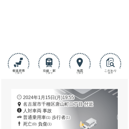
都道府県
沿線・駅
地図
こだわり
で探す
で探す
で探す
条件
2024年1月15日(月)19:55
名古屋市千種区唐山町二丁目 付近
人対車両 事故
普通乗用車
歩行者
(1)
(1)
死亡
負傷
(0)
(1)