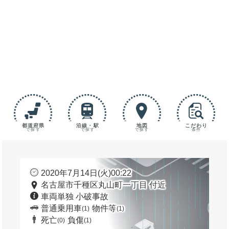
都道府県
沿線・駅
地図
こだわり
で探す
で探す
で探す
条件
2020年7月14日(火)00:22
名古屋市千種区丸山町一丁目 付近
車両単独 小破事故
普通乗用車
物件等
(1)
(1)
死亡
負傷
(0)
(1)