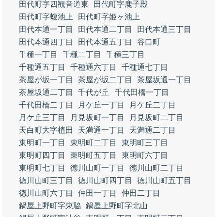
田代町字四観音道東
田代町字鹿子殿
田代町字蝮池上
田代町字姫ヶ池上
田代本通一丁目
田代本通二丁目
田代本通三丁目
田代本通四丁目
田代本通五丁目
谷口町
千種一丁目
千種二丁目
千種三丁目
千種通五丁目
千種通六丁目
千種通七丁目
茶屋が坂一丁目
茶屋が坂二丁目
茶屋坂通一丁目
茶屋坂通二丁目
千代が丘
千代田橋一丁目
千代田橋二丁目
月ケ丘一丁目
月ケ丘二丁目
月ケ丘三丁目
月見坂町一丁目
月見坂町二丁目
天白町大字植田
天満通一丁目
天満通二丁目
東明町一丁目
東明町二丁目
東明町三丁目
東明町四丁目
東明町五丁目
東明町六丁目
東明町七丁目
徳川山町一丁目
徳川山町二丁目
徳川山町三丁目
徳川山町四丁目
徳川山町五丁目
徳川山町六丁目
仲田一丁目
仲田二丁目
鍋屋上野町字東脇
鍋屋上野町字北山