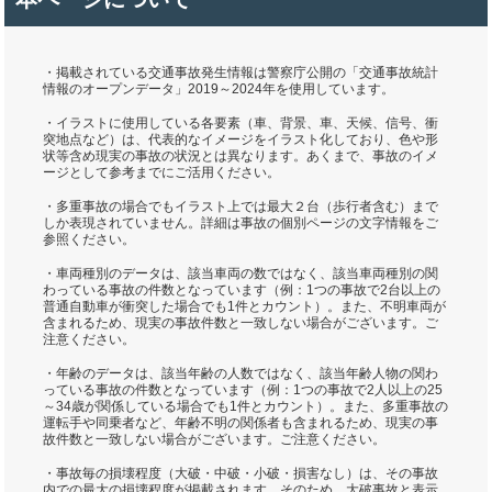
・掲載されている交通事故発生情報は警察庁公開の「交通事故統計
情報のオープンデータ」2019～2024年を使用しています。
・イラストに使用している各要素（車、背景、車、天候、信号、衝
突地点など）は、代表的なイメージをイラスト化しており、色や形
状等含め現実の事故の状況とは異なります。あくまで、事故のイメ
ージとして参考までにご活用ください。
・多重事故の場合でもイラスト上では最大２台（歩行者含む）まで
しか表現されていません。詳細は事故の個別ページの文字情報をご
参照ください。
・車両種別のデータは、該当車両の数ではなく、該当車両種別の関
わっている事故の件数となっています（例：1つの事故で2台以上の
普通自動車が衝突した場合でも1件とカウント）。また、不明車両が
含まれるため、現実の事故件数と一致しない場合がございます。ご
注意ください。
・年齢のデータは、該当年齢の人数ではなく、該当年齢人物の関わ
っている事故の件数となっています（例：1つの事故で2人以上の25
～34歳が関係している場合でも1件とカウント）。また、多重事故の
運転手や同乗者など、年齢不明の関係者も含まれるため、現実の事
故件数と一致しない場合がございます。ご注意ください。
・事故毎の損壊程度（大破・中破・小破・損害なし）は、その事故
内での最大の損壊程度が掲載されます。そのため、大破事故と表示