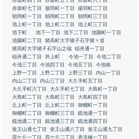
赤坂町四丁目
赤坂町五丁目
赤坂町六丁目
赤坂町七丁目
揚羽町一丁目
揚羽町二丁目
朝岡町一丁目
朝岡町二丁目
朝岡町三丁目
池上町一丁目
池上町二丁目
池上町三丁目
池下町
池下一丁目
池下二丁目
池園町一丁目
池園町二丁目
猪高町大字猪子石字猪々道
猪高町大字猪子石字山之端
稲舟通一丁目
稲舟通二丁目
井上町
今池一丁目
今池二丁目
今池三丁目
今池四丁目
今池五丁目
今池南
上野一丁目
上野二丁目
上野三丁目
内山一丁目
内山二丁目
内山三丁目
大久手町五丁目
大久手町六丁目
大久手町七丁目
大島町一丁目
大島町二丁目
大島町三丁目
大島町四丁目
丘上町一丁目
丘上町二丁目
御棚町一丁目
御棚町二丁目
御棚町三丁目
鏡池通一丁目
鏡池通二丁目
鏡池通三丁目
鏡池通四丁目
覚王山通七丁目
覚王山通八丁目
覚王山通九丁目
霞ケ丘一丁目
霞ケ丘二丁目
香流橋一丁目