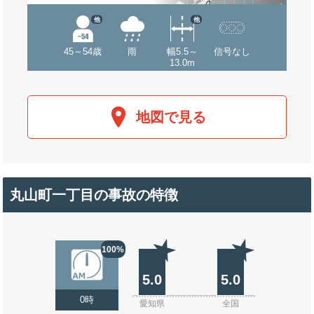
他
他
45～54歳
雨
幅5.5～
信号なし
13.0m
地図で見る
丸山町一丁目の事故の特徴
100%
5.0
5.0
0時
愛知県
全国