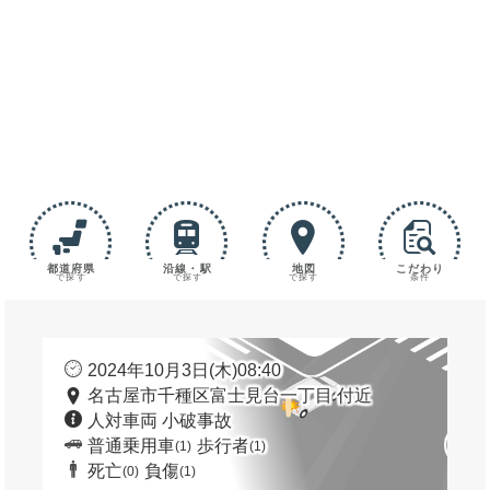
都道府県
沿線・駅
地図
こだわり
で探す
で探す
で探す
条件
2024年10月3日(木)08:40
名古屋市千種区富士見台一丁目 付近
人対車両 小破事故
普通乗用車
歩行者
(1)
(1)
死亡
負傷
(0)
(1)