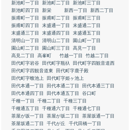
新池町一丁目
新池町二丁目
新池町三丁目
新池町四丁目
新栄
新西一丁目
新西二丁目
振甫町一丁目
振甫町二丁目
振甫町三丁目
振甫町四丁目
末盛通一丁目
末盛通二丁目
末盛通三丁目
末盛通四丁目
末盛通五丁目
清明山一丁目
清明山二丁目
園山町一丁目
園山町二丁目
園山町三丁目
高見一丁目
高見二丁目
高峯町
竹越一丁目
竹越二丁目
田代町字岩谷
田代町字瓶杁
田代町字四観音道西
田代町字四観音道東
田代町字鹿子殿
田代町字蝮池上
田代町字姫ヶ池上
田代本通一丁目
田代本通二丁目
田代本通三丁目
田代本通四丁目
田代本通五丁目
谷口町
千種一丁目
千種二丁目
千種三丁目
千種通五丁目
千種通六丁目
千種通七丁目
茶屋が坂一丁目
茶屋が坂二丁目
茶屋坂通一丁目
茶屋坂通二丁目
千代が丘
千代田橋一丁目