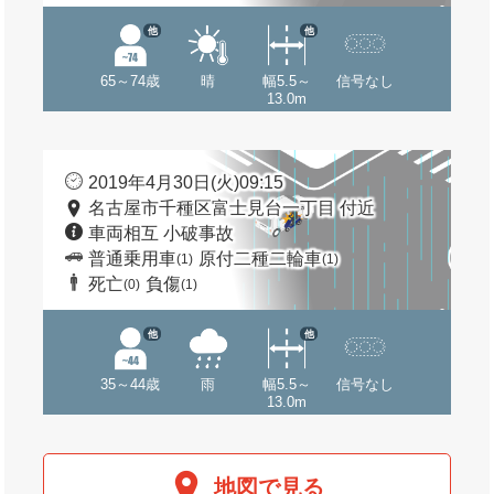
他
他
65～74歳
晴
幅5.5～
信号なし
13.0m
2019年4月30日(火)09:15
名古屋市千種区富士見台一丁目 付近
車両相互 小破事故
普通乗用車
原付二種二輪車
(1)
(1)
死亡
負傷
(0)
(1)
他
他
35～44歳
雨
幅5.5～
信号なし
13.0m
地図で見る