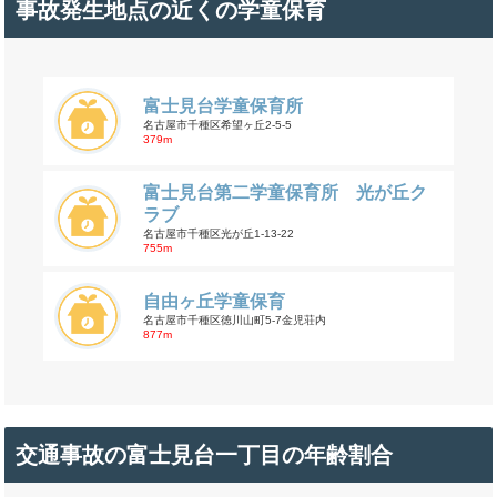
事故発生地点の近くの学童保育
富士見台学童保育所
名古屋市千種区希望ヶ丘2-5-5
379m
富士見台第二学童保育所 光が丘ク
ラブ
名古屋市千種区光が丘1-13-22
755m
自由ヶ丘学童保育
名古屋市千種区徳川山町5-7金児荘内
877m
交通事故の富士見台一丁目の年齢割合