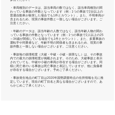
・車両種別のデータは、該当車両の数ではなく、該当車両種別の関
わっている事故の件数となっています（例：1つの事故で2台以上の
普通自動車が衝突した場合でも1件とカウント）。また、不明車両が
含まれるため、現実の事故件数と一致しない場合がございます。ご
注意ください。
・年齢のデータは、該当年齢の人数ではなく、該当年齢人物の関わ
っている事故の件数となっています（例：1つの事故で2人以上の25
～34歳が関係している場合でも1件とカウント）。また、多重事故の
運転手や同乗者など、年齢不明の関係者も含まれるため、現実の事
故件数と一致しない場合がございます。ご注意ください。
・事故毎の損壊程度（大破・中破・小破・損害なし）は、その事故
内での最大の損壊程度が掲載されます。そのため、大破事故と表示
されていても、中破や小破の車両が存在する場合がございます。同
様に死亡者のいる事故は死亡事故と表記していますが、他に負傷者
が存在する場合がございます。予めご了承ください。
・事故発生地点の町丁目は2020年国勢調査時点の住所情報を元に推
定しています。現在の町丁目名と異なる場合がございますので、あ
らかじめご了承ください。