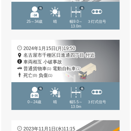
他
他
25～34歳
晴
幅9.0～
３灯式信号
13.0m
2024年1月15日(月)19:50
名古屋市千種区日進通四丁目 付近
車両相互 小破事故
普通貨物車
電動自転車
(1)
(1)
死亡
負傷
(0)
(1)
他
他
0～24歳
晴
幅5.5～
３灯式信号
13.0m
2023年11月1日(水)11:15