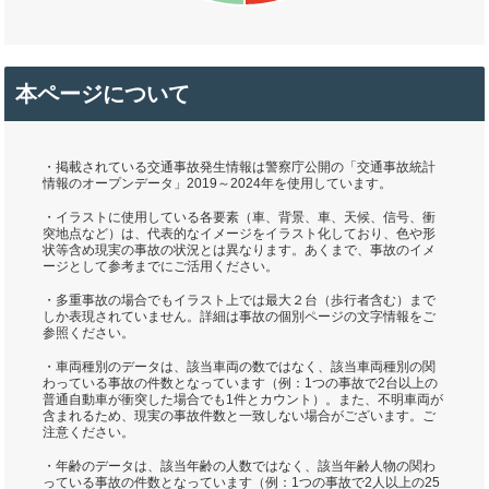
本ページについて
・掲載されている交通事故発生情報は警察庁公開の「交通事故統計
情報のオープンデータ」2019～2024年を使用しています。
・イラストに使用している各要素（車、背景、車、天候、信号、衝
突地点など）は、代表的なイメージをイラスト化しており、色や形
状等含め現実の事故の状況とは異なります。あくまで、事故のイメ
ージとして参考までにご活用ください。
・多重事故の場合でもイラスト上では最大２台（歩行者含む）まで
しか表現されていません。詳細は事故の個別ページの文字情報をご
参照ください。
・車両種別のデータは、該当車両の数ではなく、該当車両種別の関
わっている事故の件数となっています（例：1つの事故で2台以上の
普通自動車が衝突した場合でも1件とカウント）。また、不明車両が
含まれるため、現実の事故件数と一致しない場合がございます。ご
注意ください。
・年齢のデータは、該当年齢の人数ではなく、該当年齢人物の関わ
っている事故の件数となっています（例：1つの事故で2人以上の25