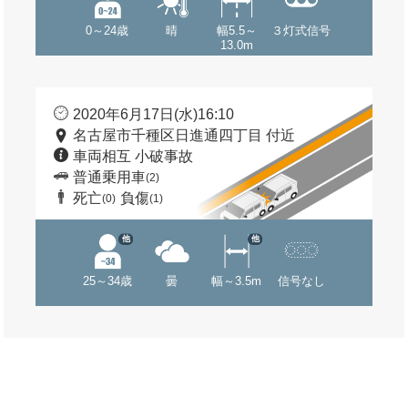
0～24歳
晴
幅5.5～
３灯式信号
13.0m
2020年6月17日(水)16:10
名古屋市千種区日進通四丁目 付近
車両相互 小破事故
普通乗用車
(2)
死亡
負傷
(0)
(1)
他
他
25～34歳
曇
幅～3.5m
信号なし