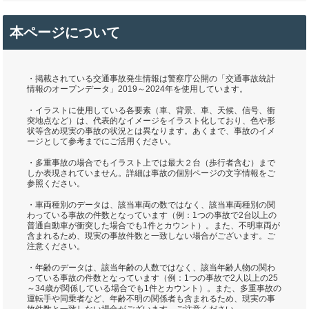
本ページについて
・掲載されている交通事故発生情報は警察庁公開の「交通事故統計
情報のオープンデータ」2019～2024年を使用しています。
・イラストに使用している各要素（車、背景、車、天候、信号、衝
突地点など）は、代表的なイメージをイラスト化しており、色や形
状等含め現実の事故の状況とは異なります。あくまで、事故のイメ
ージとして参考までにご活用ください。
・多重事故の場合でもイラスト上では最大２台（歩行者含む）まで
しか表現されていません。詳細は事故の個別ページの文字情報をご
参照ください。
・車両種別のデータは、該当車両の数ではなく、該当車両種別の関
わっている事故の件数となっています（例：1つの事故で2台以上の
普通自動車が衝突した場合でも1件とカウント）。また、不明車両が
含まれるため、現実の事故件数と一致しない場合がございます。ご
注意ください。
・年齢のデータは、該当年齢の人数ではなく、該当年齢人物の関わ
っている事故の件数となっています（例：1つの事故で2人以上の25
～34歳が関係している場合でも1件とカウント）。また、多重事故の
運転手や同乗者など、年齢不明の関係者も含まれるため、現実の事