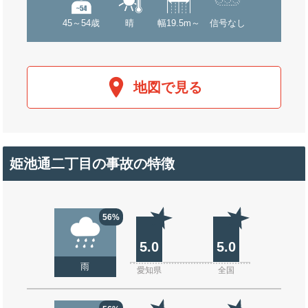
45～54歳
晴
幅19.5m～
信号なし
地図で見る
姫池通二丁目の事故の特徴
56%
5.0
5.0
雨
愛知県
全国