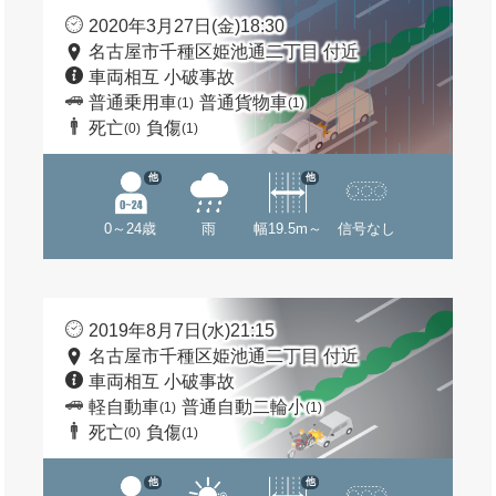
2020年3月27日(金)18:30
名古屋市千種区姫池通二丁目 付近
車両相互 小破事故
普通乗用車
普通貨物車
(1)
(1)
死亡
負傷
(0)
(1)
他
他
0～24歳
雨
幅19.5m～
信号なし
2019年8月7日(水)21:15
名古屋市千種区姫池通二丁目 付近
車両相互 小破事故
軽自動車
普通自動二輪小
(1)
(1)
死亡
負傷
(0)
(1)
他
他