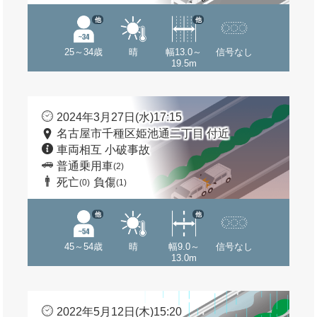
他
他
25～34歳
晴
幅13.0～
信号なし
19.5m
2024年3月27日(水)17:15
名古屋市千種区姫池通二丁目 付近
車両相互 小破事故
普通乗用車
(2)
死亡
負傷
(0)
(1)
他
他
45～54歳
晴
幅9.0～
信号なし
13.0m
2022年5月12日(木)15:20