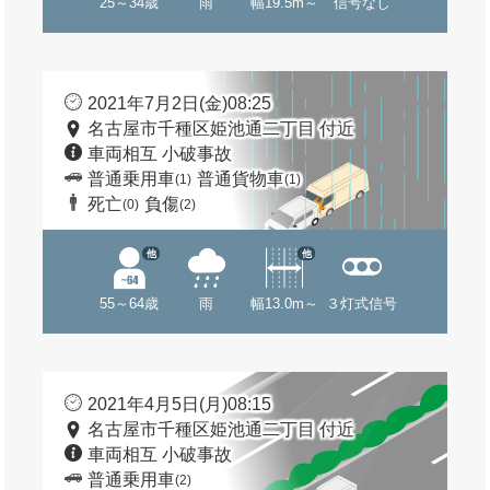
25～34歳
雨
幅19.5m～
信号なし
2021年7月2日(金)08:25
名古屋市千種区姫池通二丁目 付近
車両相互 小破事故
普通乗用車
普通貨物車
(1)
(1)
死亡
負傷
(0)
(2)
他
他
55～64歳
雨
幅13.0m～
３灯式信号
2021年4月5日(月)08:15
名古屋市千種区姫池通二丁目 付近
車両相互 小破事故
普通乗用車
(2)