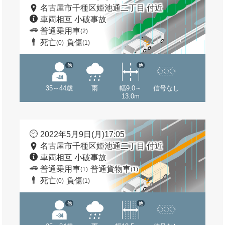
名古屋市千種区姫池通二丁目 付近
車両相互 小破事故
普通乗用車
(2)
死亡
負傷
(0)
(1)
他
他
35～44歳
雨
幅9.0～
信号なし
13.0m
2022年5月9日(月)17:05
名古屋市千種区姫池通二丁目 付近
車両相互 小破事故
普通乗用車
普通貨物車
(1)
(1)
死亡
負傷
(0)
(1)
他
他