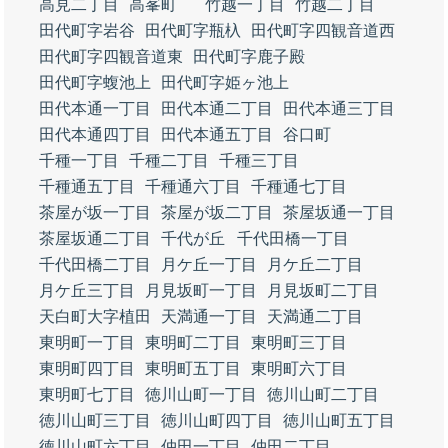
高見二丁目
高峯町
竹越一丁目
竹越二丁目
田代町字岩谷
田代町字瓶杁
田代町字四観音道西
田代町字四観音道東
田代町字鹿子殿
田代町字蝮池上
田代町字姫ヶ池上
田代本通一丁目
田代本通二丁目
田代本通三丁目
田代本通四丁目
田代本通五丁目
谷口町
千種一丁目
千種二丁目
千種三丁目
千種通五丁目
千種通六丁目
千種通七丁目
茶屋が坂一丁目
茶屋が坂二丁目
茶屋坂通一丁目
茶屋坂通二丁目
千代が丘
千代田橋一丁目
千代田橋二丁目
月ケ丘一丁目
月ケ丘二丁目
月ケ丘三丁目
月見坂町一丁目
月見坂町二丁目
天白町大字植田
天満通一丁目
天満通二丁目
東明町一丁目
東明町二丁目
東明町三丁目
東明町四丁目
東明町五丁目
東明町六丁目
東明町七丁目
徳川山町一丁目
徳川山町二丁目
徳川山町三丁目
徳川山町四丁目
徳川山町五丁目
徳川山町六丁目
仲田一丁目
仲田二丁目