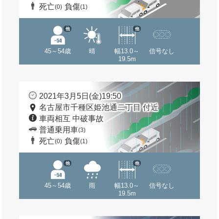
死亡
負傷
(0)
(1)
他
他
45～54歳
晴
幅13.0～
信号なし
19.5m
2021年3月5日(金)19:50
名古屋市千種区姫池通二丁目 付近
車両相互 中破事故
普通乗用車
(3)
死亡
負傷
(0)
(1)
他
他
45～54歳
雨
幅13.0～
信号なし
19.5m