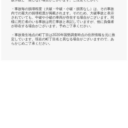
故件数と一致しない場合がございます。ご注意ください。
・事故毎の損壊程度（大破・中破・小破・損害なし）は、その事故
内での最大の損壊程度が掲載されます。そのため、大破事故と表示
されていても、中破や小破の車両が存在する場合がございます。同
様に死亡者のいる事故は死亡事故と表記していますが、他に負傷者
が存在する場合がございます。予めご了承ください。
・事故発生地点の町丁目は2020年国勢調査時点の住所情報を元に推
定しています。現在の町丁目名と異なる場合がございますので、あ
らかじめご了承ください。