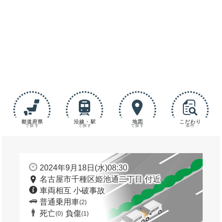
都道府県
沿線・駅
地図
こだわり
で探す
で探す
で探す
条件
2024年9月18日(水)08:30
名古屋市千種区姫池通二丁目 付近
車両相互 小破事故
普通乗用車
(2)
死亡
負傷
(0)
(1)