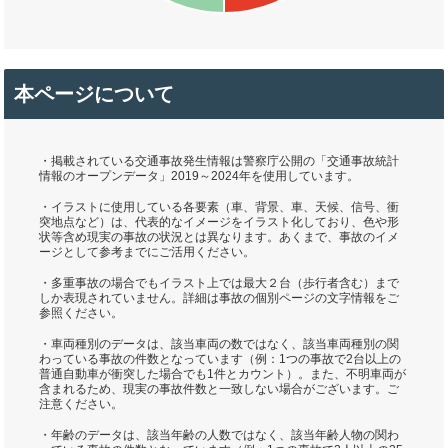
本ページについて
・掲載されている交通事故発生情報は警察庁公開の「交通事故統計
情報のオープンデータ」2019～2024年を使用しています。
・イラストに使用している各要素（車、背景、車、天候、信号、衝
突地点など）は、代表的なイメージをイラスト化しており、色や形
状等含め現実の事故の状況とは異なります。あくまで、事故のイメ
ージとして参考までにご活用ください。
・多重事故の場合でもイラスト上では最大２台（歩行者含む）まで
しか表現されていません。詳細は事故の個別ページの文字情報をご
参照ください。
・車両種別のデータは、該当車両の数ではなく、該当車両種別の関
わっている事故の件数となっています（例：1つの事故で2台以上の
普通自動車が衝突した場合でも1件とカウント）。また、不明車両が
含まれるため、現実の事故件数と一致しない場合がございます。ご
注意ください。
・年齢のデータは、該当年齢の人数ではなく、該当年齢人物の関わ