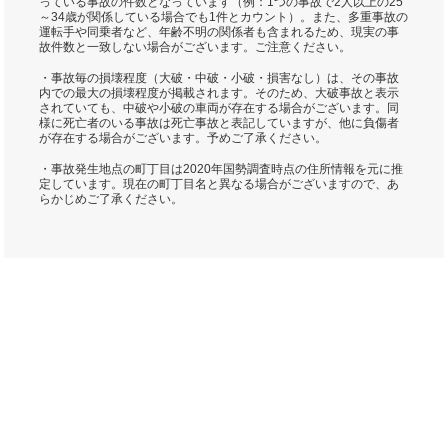
っている事故の件数となっています（例：1つの事故で2人以上の25
～34歳が関係している場合でも1件とカウント）。また、多重事故の
運転手や同乗者など、年齢不明の関係者も含まれるため、現実の事
故件数と一致しない場合がございます。ご注意ください。
・事故毎の損壊程度（大破・中破・小破・損害なし）は、その事故
内での最大の損壊程度が掲載されます。そのため、大破事故と表示
されていても、中破や小破の車両が存在する場合がございます。同
様に死亡者のいる事故は死亡事故と表記していますが、他に負傷者
が存在する場合がございます。予めご了承ください。
・事故発生地点の町丁目は2020年国勢調査時点の住所情報を元に推
定しています。現在の町丁目名と異なる場合がございますので、あ
らかじめご了承ください。