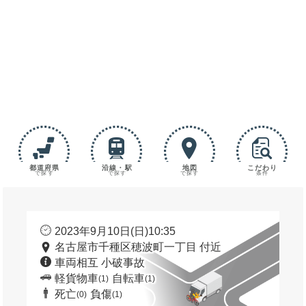
都道府県
沿線・駅
地図
こだわり
で探す
で探す
で探す
条件
2023年9月10日(日)10:35
名古屋市千種区穂波町一丁目 付近
車両相互 小破事故
軽貨物車
自転車
(1)
(1)
死亡
負傷
(0)
(1)