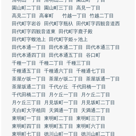
園山町二丁目
園山町三丁目
高見一丁目
高見二丁目
高峯町
竹越一丁目
竹越二丁目
田代町字岩谷
田代町字瓶杁
田代町字四観音道西
田代町字四観音道東
田代町字鹿子殿
田代町字蝮池上
田代町字姫ヶ池上
田代本通一丁目
田代本通二丁目
田代本通三丁目
田代本通四丁目
田代本通五丁目
谷口町
千種一丁目
千種二丁目
千種三丁目
千種通五丁目
千種通六丁目
千種通七丁目
茶屋が坂一丁目
茶屋が坂二丁目
茶屋坂通一丁目
茶屋坂通二丁目
千代が丘
千代田橋一丁目
千代田橋二丁目
月ケ丘一丁目
月ケ丘二丁目
月ケ丘三丁目
月見坂町一丁目
月見坂町二丁目
天白町大字植田
天満通一丁目
天満通二丁目
東明町一丁目
東明町二丁目
東明町三丁目
東明町四丁目
東明町五丁目
東明町六丁目
東明町七丁目
徳川山町一丁目
徳川山町二丁目