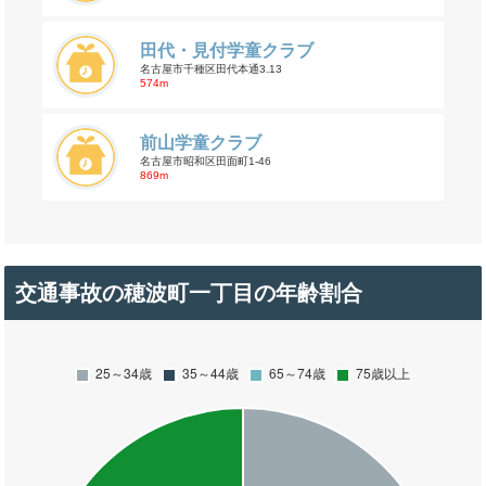
田代・見付学童クラブ
名古屋市千種区田代本通3₋13
574m
前山学童クラブ
名古屋市昭和区田面町1-46
869m
交通事故の穂波町一丁目の年齢割合