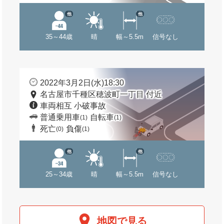
他
他
35～44歳
晴
幅～5.5m
信号なし
2022年3月2日(水)18:30
名古屋市千種区穂波町一丁目 付近
車両相互 小破事故
普通乗用車
自転車
(1)
(1)
死亡
負傷
(0)
(1)
他
他
25～34歳
晴
幅～5.5m
信号なし
地図で見る