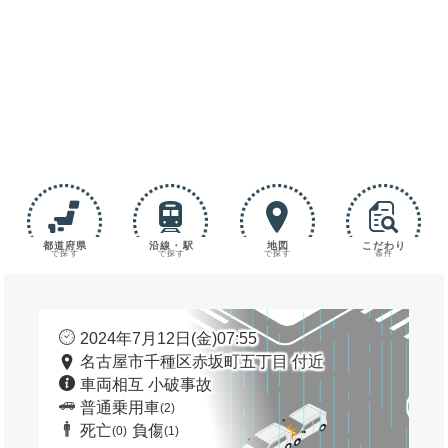
都道府県
沿線・駅
地図
こだわり
で探す
で探す
で探す
条件
2024年7月12日(金)07:55
名古屋市千種区赤坂町五丁目 付近
車両相互 小破事故
普通乗用車
(2)
死亡
負傷
(0)
(1)