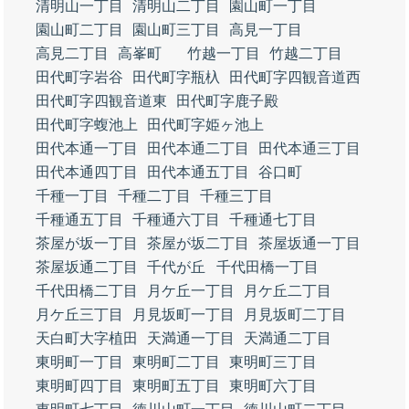
清明山一丁目
清明山二丁目
園山町一丁目
園山町二丁目
園山町三丁目
高見一丁目
高見二丁目
高峯町
竹越一丁目
竹越二丁目
田代町字岩谷
田代町字瓶杁
田代町字四観音道西
田代町字四観音道東
田代町字鹿子殿
田代町字蝮池上
田代町字姫ヶ池上
田代本通一丁目
田代本通二丁目
田代本通三丁目
田代本通四丁目
田代本通五丁目
谷口町
千種一丁目
千種二丁目
千種三丁目
千種通五丁目
千種通六丁目
千種通七丁目
茶屋が坂一丁目
茶屋が坂二丁目
茶屋坂通一丁目
茶屋坂通二丁目
千代が丘
千代田橋一丁目
千代田橋二丁目
月ケ丘一丁目
月ケ丘二丁目
月ケ丘三丁目
月見坂町一丁目
月見坂町二丁目
天白町大字植田
天満通一丁目
天満通二丁目
東明町一丁目
東明町二丁目
東明町三丁目
東明町四丁目
東明町五丁目
東明町六丁目