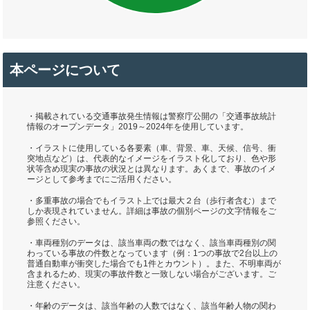
本ページについて
・掲載されている交通事故発生情報は警察庁公開の「交通事故統計
情報のオープンデータ」2019～2024年を使用しています。
・イラストに使用している各要素（車、背景、車、天候、信号、衝
突地点など）は、代表的なイメージをイラスト化しており、色や形
状等含め現実の事故の状況とは異なります。あくまで、事故のイメ
ージとして参考までにご活用ください。
・多重事故の場合でもイラスト上では最大２台（歩行者含む）まで
しか表現されていません。詳細は事故の個別ページの文字情報をご
参照ください。
・車両種別のデータは、該当車両の数ではなく、該当車両種別の関
わっている事故の件数となっています（例：1つの事故で2台以上の
普通自動車が衝突した場合でも1件とカウント）。また、不明車両が
含まれるため、現実の事故件数と一致しない場合がございます。ご
注意ください。
・年齢のデータは、該当年齢の人数ではなく、該当年齢人物の関わ