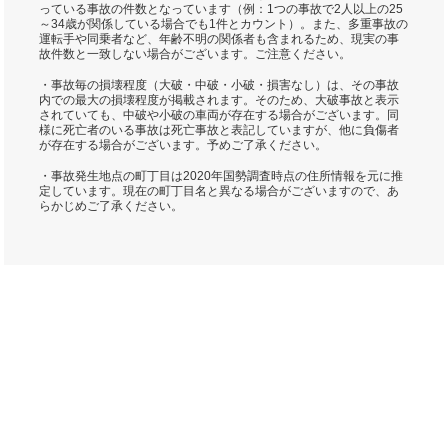
っている事故の件数となっています（例：1つの事故で2人以上の25
～34歳が関係している場合でも1件とカウント）。また、多重事故の
運転手や同乗者など、年齢不明の関係者も含まれるため、現実の事
故件数と一致しない場合がございます。ご注意ください。
・事故毎の損壊程度（大破・中破・小破・損害なし）は、その事故
内での最大の損壊程度が掲載されます。そのため、大破事故と表示
されていても、中破や小破の車両が存在する場合がございます。同
様に死亡者のいる事故は死亡事故と表記していますが、他に負傷者
が存在する場合がございます。予めご了承ください。
・事故発生地点の町丁目は2020年国勢調査時点の住所情報を元に推
定しています。現在の町丁目名と異なる場合がございますので、あ
らかじめご了承ください。