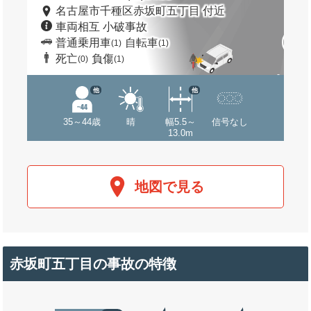
名古屋市千種区赤坂町五丁目 付近
車両相互 小破事故
普通乗用車
自転車
(1)
(1)
死亡
負傷
(0)
(1)
他
他
35～44歳
晴
幅5.5～
信号なし
13.0m
地図で見る
赤坂町五丁目の事故の特徴