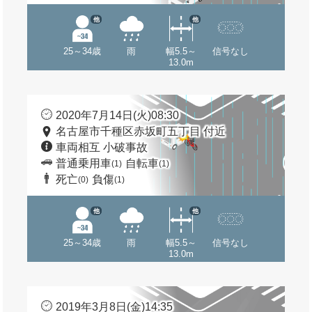
他
他
25～34歳
雨
幅5.5～
信号なし
13.0m
2020年7月14日(火)08:30
名古屋市千種区赤坂町五丁目 付近
車両相互 小破事故
普通乗用車
自転車
(1)
(1)
死亡
負傷
(0)
(1)
他
他
25～34歳
雨
幅5.5～
信号なし
13.0m
2019年3月8日(金)14:35