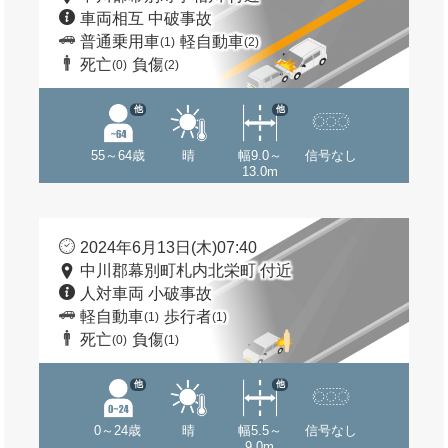
車両相互 中破事故
普通乗用車
軽自動車
(1)
(2)
死亡
負傷
(0)
(2)
他
他
55～64歳
晴
幅9.0～
信号なし
13.0m
2024年6月13日(木)07:40
中川郡幕別町札内北栄町 付近
人対車両 小破事故
軽自動車
歩行者
(1)
(1)
死亡
負傷
(0)
(1)
他
他
0～24歳
晴
幅5.5～
信号なし
9.0m