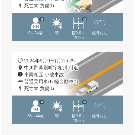
死亡
負傷
(0)
(1)
他
他
0～24歳
晴
幅9.0～
信号なし
13.0m
2024年9月9日(月)15:25
中川郡幕別町字相川 付近
車両相互 小破事故
普通乗用車
軽自動車
(1)
(1)
死亡
負傷
(0)
(1)
他
他
35～44歳
晴
幅9.0～
信号なし
13.0m