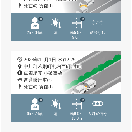
死亡
負傷
(0)
(1)
他
他
25～34歳
晴
幅5.5～
信号なし
9.0m
2023年11月1日(水)12:25
中川郡幕別町札内西町 付近
車両相互 小破事故
普通乗用車
(2)
死亡
負傷
(0)
(1)
他
他
65～74歳
晴
幅9.0～
３灯式信号
13.0m