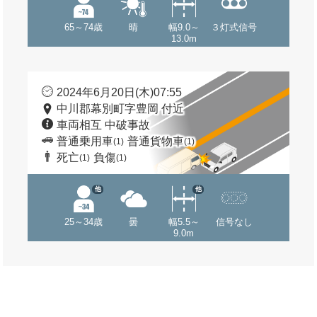
65～74歳
晴
幅9.0～
３灯式信号
13.0m
2024年6月20日(木)07:55
中川郡幕別町字豊岡 付近
車両相互 中破事故
普通乗用車
普通貨物車
(1)
(1)
死亡
負傷
(1)
(1)
他
他
25～34歳
曇
幅5.5～
信号なし
9.0m