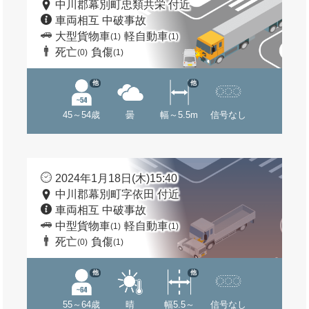
中川郡幕別町忠類共栄 付近
車両相互 中破事故
大型貨物車
軽自動車
(1)
(1)
死亡
負傷
(0)
(1)
他
他
45～54歳
曇
幅～5.5m
信号なし
2024年1月18日(木)15:40
中川郡幕別町字依田 付近
車両相互 中破事故
中型貨物車
軽自動車
(1)
(1)
死亡
負傷
(0)
(1)
他
他
55～64歳
晴
幅5.5～
信号なし