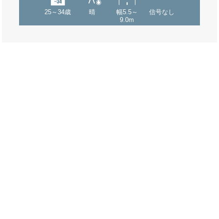
25～34歳
晴
幅5.5～
信号なし
9.0m