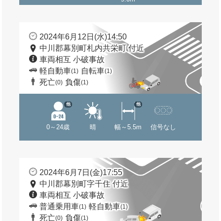
2024年6月12日(水)14:50
中川郡幕別町札内共栄町 付近
車両相互 小破事故
軽自動車
自転車
(1)
(1)
死亡
負傷
(0)
(1)
他
他
0～24歳
晴
幅～5.5m
信号なし
2024年6月7日(金)17:55
中川郡幕別町字千住 付近
車両相互 小破事故
普通乗用車
軽自動車
(1)
(1)
死亡
負傷
(0)
(1)