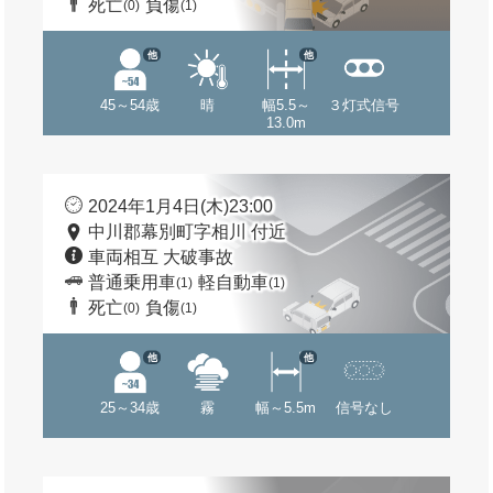
死亡
負傷
(0)
(1)
他
他
45～54歳
晴
幅5.5～
３灯式信号
13.0m
2024年1月4日(木)23:00
中川郡幕別町字相川 付近
車両相互 大破事故
普通乗用車
軽自動車
(1)
(1)
死亡
負傷
(0)
(1)
他
他
25～34歳
霧
幅～5.5m
信号なし