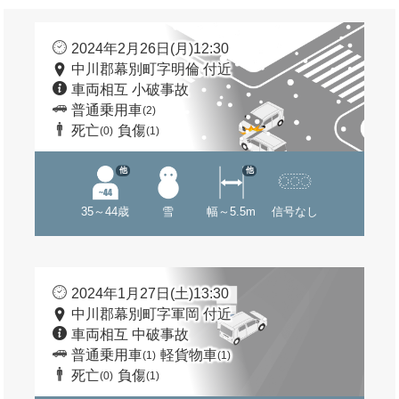
2024年2月26日(月)12:30
中川郡幕別町字明倫 付近
車両相互 小破事故
普通乗用車
(2)
死亡
負傷
(0)
(1)
他
他
35～44歳
雪
幅～5.5m
信号なし
2024年1月27日(土)13:30
中川郡幕別町字軍岡 付近
車両相互 中破事故
普通乗用車
軽貨物車
(1)
(1)
死亡
負傷
(0)
(1)