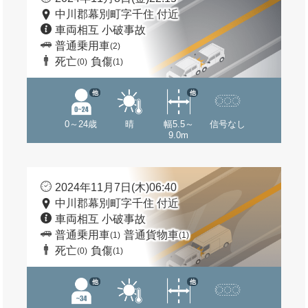
中川郡幕別町字千住 付近
車両相互 小破事故
普通乗用車
(2)
死亡
負傷
(0)
(1)
他
他
0～24歳
晴
幅5.5～
信号なし
9.0m
2024年11月7日(木)06:40
中川郡幕別町字千住 付近
車両相互 小破事故
普通乗用車
普通貨物車
(1)
(1)
死亡
負傷
(0)
(1)
他
他