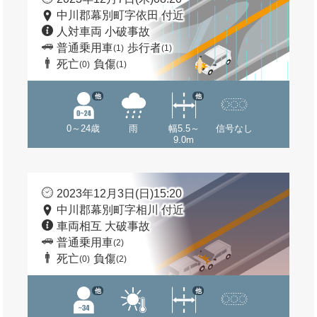
中川郡幕別町字依田 付近
人対車両 小破事故
普通乗用車
歩行者
(1)
(1)
死亡
負傷
(0)
(1)
他
他
0～24歳
雨
幅5.5～
信号なし
9.0m
2023年12月3日(日)15:20
中川郡幕別町字相川 付近
車両相互 大破事故
普通乗用車
(2)
死亡
負傷
(0)
(2)
他
他