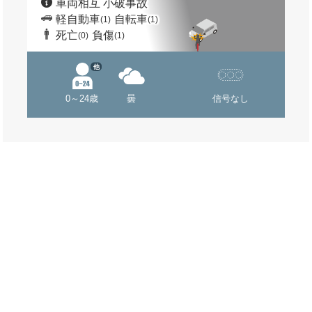
車両相互 小破事故
軽自動車
自転車
(1)
(1)
死亡
負傷
(0)
(1)
他
0～24歳
曇
信号なし