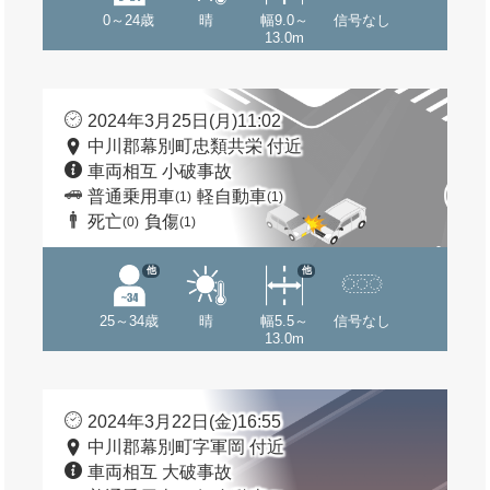
0～24歳
晴
幅9.0～
信号なし
13.0m
2024年3月25日(月)11:02
中川郡幕別町忠類共栄 付近
車両相互 小破事故
普通乗用車
軽自動車
(1)
(1)
死亡
負傷
(0)
(1)
他
他
25～34歳
晴
幅5.5～
信号なし
13.0m
2024年3月22日(金)16:55
中川郡幕別町字軍岡 付近
車両相互 大破事故