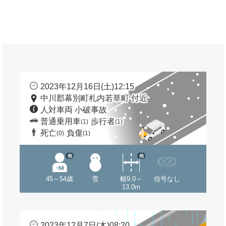
2023年12月16日(土)12:15
中川郡幕別町札内若草町 付近
人対車両 小破事故
普通乗用車
歩行者
(1)
(1)
死亡
負傷
(0)
(1)
他
他
45～54歳
雪
幅9.0～
信号なし
13.0m
2023年12月7日(木)08:20