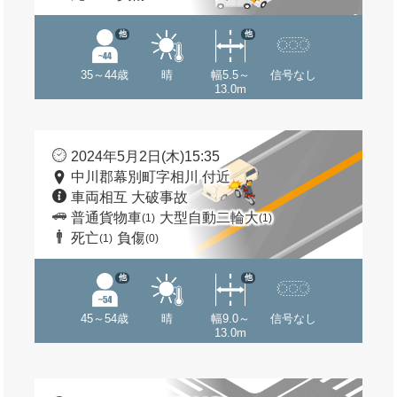
他
他
35～44歳
晴
幅5.5～
信号なし
13.0m
2024年5月2日(木)15:35
中川郡幕別町字相川 付近
車両相互 大破事故
普通貨物車
大型自動二輪大
(1)
(1)
死亡
負傷
(1)
(0)
他
他
45～54歳
晴
幅9.0～
信号なし
13.0m