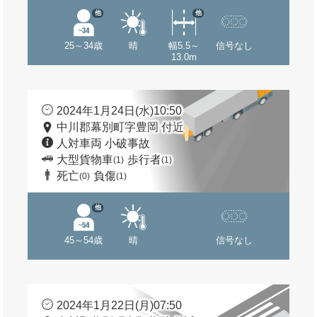
他
他
25～34歳
晴
幅5.5～
信号なし
13.0m
2024年1月24日(水)10:50
中川郡幕別町字豊岡 付近
人対車両 小破事故
大型貨物車
歩行者
(1)
(1)
死亡
負傷
(0)
(1)
他
45～54歳
晴
信号なし
2024年1月22日(月)07:50