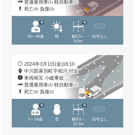
普通乗用車
軽自動車
(1)
(1)
死亡
負傷
(0)
(3)
他
他
35～44歳
晴
幅5.5～
信号なし
9.0m
2024年3月1日(金)16:10
中川郡幕別町字相川 付近
車両相互 小破事故
普通乗用車
軽自動車
(2)
(1)
死亡
負傷
(0)
(2)
他
他
0～24歳
雪
幅9.0～
信号なし
13.0m