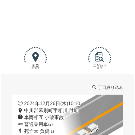
地図
こだわり
で探す
条件
丁目絞り込み
2024年12月26日(木)10:10
中川郡幕別町字相川 付近
車両相互 小破事故
普通乗用車
(2)
死亡
負傷
(0)
(1)