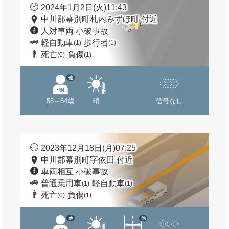
2024年1月2日(火)11:43
中川郡幕別町札内みずほ町 付近
人対車両 小破事故
軽自動車
歩行者
(1)
(1)
死亡
負傷
(0)
(1)
他
55～64歳
晴
信号なし
2023年12月18日(月)07:25
中川郡幕別町字依田 付近
車両相互 小破事故
普通乗用車
軽自動車
(1)
(1)
死亡
負傷
(0)
(1)
他
他