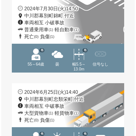
2024年7月30日(火)14:50
中川郡幕別町錦町 付近
車両相互 小破事故
普通乗用車
軽自動車
(1)
(1)
死亡
負傷
(0)
(1)
他
他
55～64歳
曇
幅5.5～
信号なし
13.0m
2024年6月25日(火)14:40
中川郡幕別町忠類栄町 付近
車両相互 中破事故
大型貨物車
軽貨物車
(1)
(1)
死亡
負傷
(0)
(1)
他
他