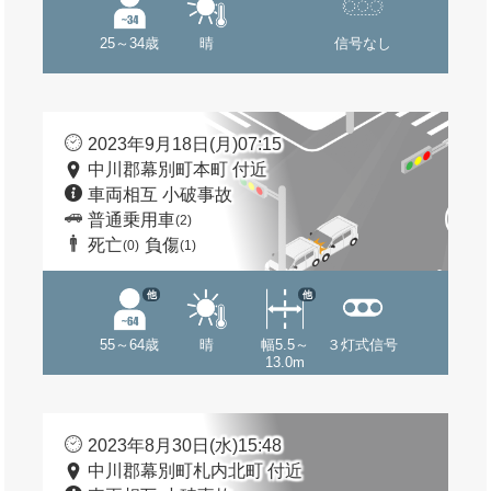
25～34歳
晴
信号なし
2023年9月18日(月)07:15
中川郡幕別町本町 付近
車両相互 小破事故
普通乗用車
(2)
死亡
負傷
(0)
(1)
他
他
55～64歳
晴
幅5.5～
３灯式信号
13.0m
2023年8月30日(水)15:48
中川郡幕別町札内北町 付近