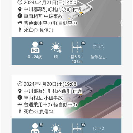
2024年4月21日(日)14:50
中川郡幕別町札内暁町 付近
車両相互 中破事故
普通乗用車
軽自動車
(1)
(1)
死亡
負傷
(0)
(1)
他
他
0～24歳
晴
幅5.5～
信号なし
13.0m
2024年4月20日(土)19:08
中川郡幕別町札内西町 付近
車両相互 小破事故
普通乗用車
軽自動車
(1)
(1)
死亡
負傷
(0)
(1)
他
他