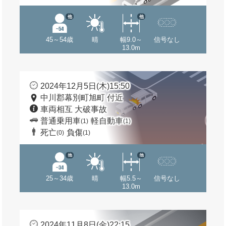
他
他
45～54歳
晴
幅9.0～
信号なし
13.0m
2024年12月5日(木)15:50
中川郡幕別町旭町 付近
車両相互 大破事故
普通乗用車
軽自動車
(1)
(1)
死亡
負傷
(0)
(1)
他
他
25～34歳
晴
幅5.5～
信号なし
13.0m
2024年11月8日(金)22:15