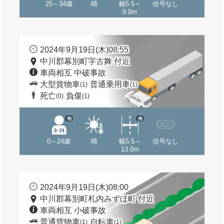
25～34歳
晴
幅5.5～
信号なし
9.0m
2024年9月19日(木)08:55
中川郡幕別町字古舞 付近
車両相互 中破事故
大型貨物車
普通乗用車
(1)
(1)
死亡
負傷
(0)
(1)
他
他
0～24歳
晴
幅5.5～
信号なし
13.0m
2024年9月19日(木)08:00
中川郡幕別町札内みずほ町 付近
車両相互 小破事故
普通貨物車
自転車
(1)
(1)