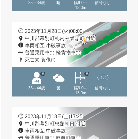
25～34歳
晴
幅9.0～
信号なし
13.0m
2023年11月28日(火)08:00
中川郡幕別町札内みずほ町 付近
車両相互 小破事故
普通乗用車
軽貨物車
(1)
(1)
死亡
負傷
(0)
(1)
他
他
35～44歳
曇
幅9.0～
信号なし
13.0m
2023年11月18日(土)17:25
中川郡幕別町忠類朝日 付近
車両相互 中破事故
普通乗用車
軽自動車
(1)
(1)