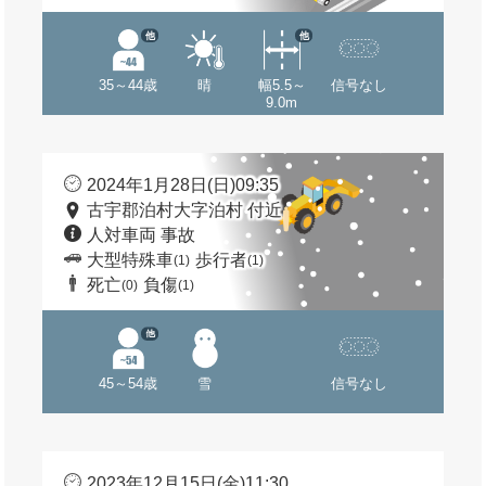
他
他
35～44歳
晴
幅5.5～
信号なし
9.0m
2024年1月28日(日)09:35
古宇郡泊村大字泊村 付近
人対車両 事故
大型特殊車
歩行者
(1)
(1)
死亡
負傷
(0)
(1)
他
45～54歳
雪
信号なし
2023年12月15日(金)11:30