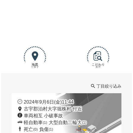
地図
こだわり
で探す
条件
丁目絞り込み
2024年9月6日(金)11:44
古宇郡泊村大字堀株村 付近
車両相互 小破事故
軽自動車
大型自動二輪大
(1)
(1)
死亡
負傷
(0)
(1)