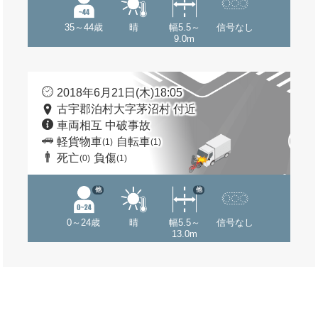
35～44歳
晴
幅5.5～
信号なし
9.0m
2018年6月21日(木)18:05
古宇郡泊村大字茅沼村 付近
車両相互 中破事故
軽貨物車
自転車
(1)
(1)
死亡
負傷
(0)
(1)
他
他
0～24歳
晴
幅5.5～
信号なし
13.0m