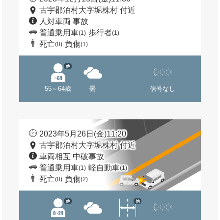
古宇郡泊村大字堀株村 付近
人対車両 事故
普通乗用車
歩行者
(1)
(1)
死亡
負傷
(0)
(1)
他
55～64歳
曇
信号なし
2023年5月26日(金)11:20
古宇郡泊村大字堀株村 付近
車両相互 中破事故
普通乗用車
軽自動車
(1)
(1)
死亡
負傷
(0)
(2)
他
他