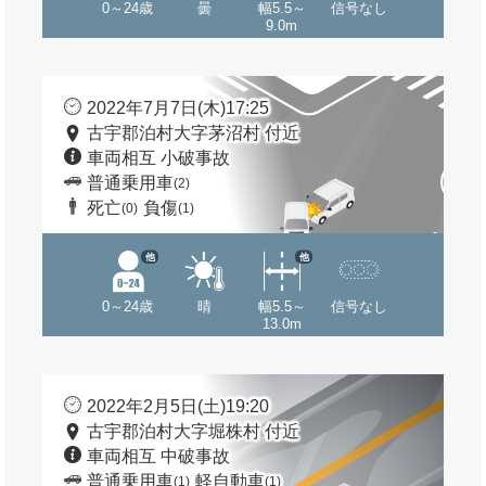
0～24歳
曇
幅5.5～
信号なし
9.0m
2022年7月7日(木)17:25
古宇郡泊村大字茅沼村 付近
車両相互 小破事故
普通乗用車
(2)
死亡
負傷
(0)
(1)
他
他
0～24歳
晴
幅5.5～
信号なし
13.0m
2022年2月5日(土)19:20
古宇郡泊村大字堀株村 付近
車両相互 中破事故
普通乗用車
軽自動車
(1)
(1)