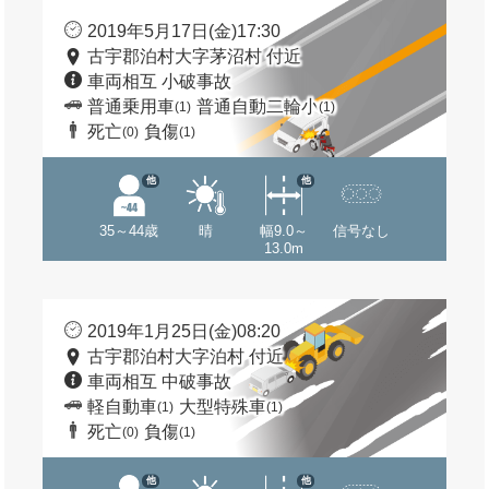
2019年5月17日(金)17:30
古宇郡泊村大字茅沼村 付近
車両相互 小破事故
普通乗用車
普通自動二輪小
(1)
(1)
死亡
負傷
(0)
(1)
他
他
35～44歳
晴
幅9.0～
信号なし
13.0m
2019年1月25日(金)08:20
古宇郡泊村大字泊村 付近
車両相互 中破事故
軽自動車
大型特殊車
(1)
(1)
死亡
負傷
(0)
(1)
他
他