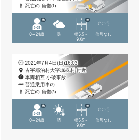
死亡
負傷
(0)
(1)
他
他
0～24歳
曇
幅5.5～
信号なし
9.0m
2021年7月4日(日)16:03
古宇郡泊村大字堀株村 付近
車両相互 小破事故
普通乗用車
(2)
死亡
負傷
(0)
(3)
他
他
0～24歳
晴
幅5.5～
信号なし
9.0m