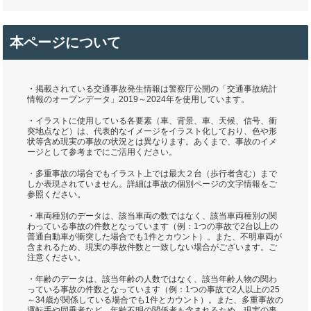
本ページについて
・掲載されている交通事故発生情報は警察庁公開の「交通事故統計
情報のオープンデータ」2019～2024年を使用しています。
・イラストに使用している各要素（車、背景、車、天候、信号、衝
突地点など）は、代表的なイメージをイラスト化しており、色や形
状等含め現実の事故の状況とは異なります。あくまで、事故のイメ
ージとして参考までにご活用ください。
・多重事故の場合でもイラスト上では最大２台（歩行者含む）まで
しか表現されていません。詳細は事故の個別ページの文字情報をご
参照ください。
・車両種別のデータは、該当車両の数ではなく、該当車両種別の関
わっている事故の件数となっています（例：1つの事故で2台以上の
普通自動車が衝突した場合でも1件とカウント）。また、不明車両が
含まれるため、現実の事故件数と一致しない場合がございます。ご
注意ください。
・年齢のデータは、該当年齢の人数ではなく、該当年齢人物の関わ
っている事故の件数となっています（例：1つの事故で2人以上の25
～34歳が関係している場合でも1件とカウント）。また、多重事故の
運転手や同乗者など、年齢不明の関係者も含まれるため、現実の事