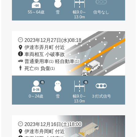
55～64歳
雪
幅9.0～
信号なし
13.0m
2023年12月27日(水)08:18
伊達市弄月町 付近
車両相互 小破事故
普通乗用車
軽自動車
(1)
(1)
死亡
負傷
(0)
(1)
他
他
0～24歳
雪
幅9.0～
３灯式信号
13.0m
2023年12月16日(土)18:00
伊達市舟岡町 付近