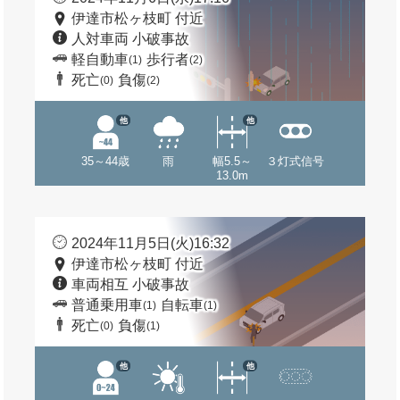
伊達市松ヶ枝町 付近
人対車両 小破事故
軽自動車
歩行者
(1)
(2)
死亡
負傷
(0)
(2)
他
他
35～44歳
雨
幅5.5～
３灯式信号
13.0m
2024年11月5日(火)16:32
伊達市松ヶ枝町 付近
車両相互 小破事故
普通乗用車
自転車
(1)
(1)
死亡
負傷
(0)
(1)
他
他