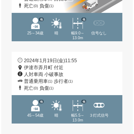
死亡
負傷
(0)
(1)
他
他
25～34歳
晴
幅9.0～
信号なし
13.0m
2024年1月19日(金)11:55
伊達市弄月町 付近
人対車両 小破事故
普通乗用車
歩行者
(1)
(1)
死亡
負傷
(0)
(1)
他
他
45～54歳
晴
幅5.5～
３灯式信号
13.0m