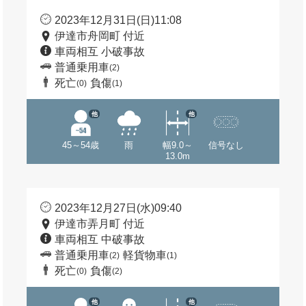
2023年12月31日(日)11:08
伊達市舟岡町 付近
車両相互 小破事故
普通乗用車
(2)
死亡
負傷
(0)
(1)
他
他
45～54歳
雨
幅9.0～
信号なし
13.0m
2023年12月27日(水)09:40
伊達市弄月町 付近
車両相互 中破事故
普通乗用車
軽貨物車
(2)
(1)
死亡
負傷
(0)
(2)
他
他