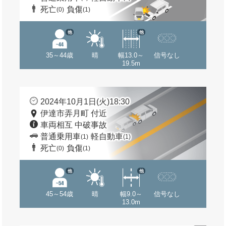
死亡
負傷
(0)
(1)
他
他
35～44歳
晴
幅13.0～
信号なし
19.5m
2024年10月1日(火)18:30
伊達市弄月町 付近
車両相互 中破事故
普通乗用車
軽自動車
(1)
(1)
死亡
負傷
(0)
(1)
他
他
45～54歳
晴
幅9.0～
信号なし
13.0m