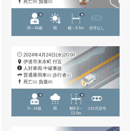
死亡
負傷
(0)
(1)
他
他
35～44歳
晴
幅～5.5m
信号なし
2024年4月24日(水)20:00
伊達市末永町 付近
人対車両 中破事故
普通乗用車
歩行者
(1)
(1)
死亡
負傷
(1)
(0)
他
他
0～24歳
雨
幅9.0～
３灯式信号
13.0m