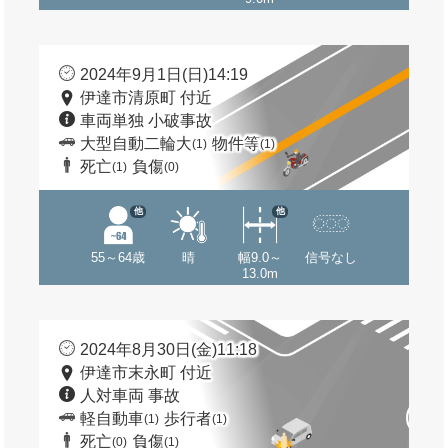
2024年9月1日(日)14:19
伊達市清原町 付近
車両単独 小破事故
大型自動二輪大
物件等
(1)
(1)
死亡
負傷
(1)
(0)
他
他
55～64歳
晴
幅9.0～
信号なし
13.0m
2024年8月30日(金)11:18
伊達市末永町 付近
人対車両 事故
軽自動車
歩行者
(1)
(1)
死亡
負傷
(0)
(1)