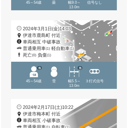
45～54歳
曇
幅9.0～
信号なし
13.0m
2024年3月1日(金)14:03
伊達市鹿島町 付近
車両相互 中破事故
普通乗用車
軽自動車
(1)
(1)
死亡
負傷
(0)
(1)
他
他
45～54歳
雪
幅5.5～
３灯式信号
13.0m
2024年2月17日(土)10:22
伊達市梅本町 付近
車両相互 小破事故
普通乗用車
自転車
(1)
(1)