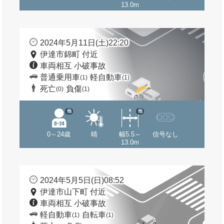
13.0m
2024年5月11日(土)22:20
伊達市錦町 付近
車両相互 小破事故
普通乗用車
軽自動車
(1)
(1)
死亡
負傷
(0)
(1)
他
他
0～24歳
晴
幅5.5～
信号なし
13.0m
2024年5月5日(日)08:52
伊達市山下町 付近
車両相互 小破事故
軽自動車
自転車
(1)
(1)