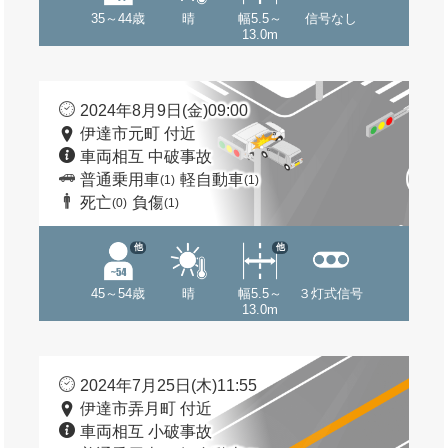
35～44歳
晴
幅5.5～
信号なし
13.0m
2024年8月9日(金)09:00
伊達市元町 付近
車両相互 中破事故
普通乗用車
軽自動車
(1)
(1)
死亡
負傷
(0)
(1)
他
他
45～54歳
晴
幅5.5～
３灯式信号
13.0m
2024年7月25日(木)11:55
伊達市弄月町 付近
車両相互 小破事故