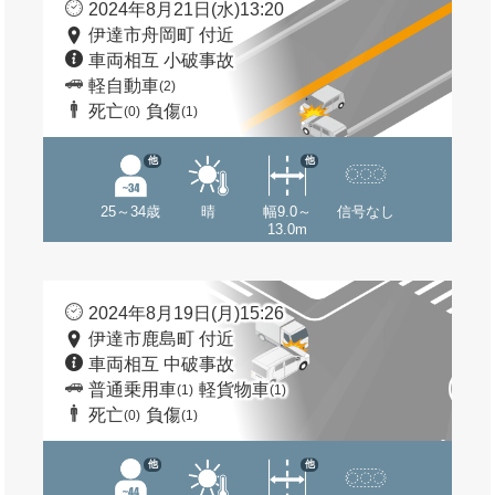
2024年8月21日(水)13:20
伊達市舟岡町 付近
車両相互 小破事故
軽自動車
(2)
死亡
負傷
(0)
(1)
他
他
25～34歳
晴
幅9.0～
信号なし
13.0m
2024年8月19日(月)15:26
伊達市鹿島町 付近
車両相互 中破事故
普通乗用車
軽貨物車
(1)
(1)
死亡
負傷
(0)
(1)
他
他