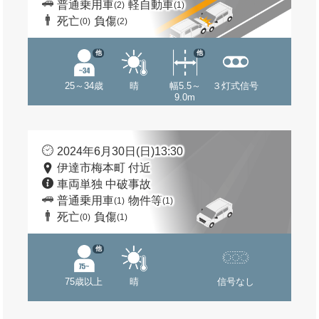
普通乗用車
軽自動車
(2)
(1)
死亡
負傷
(0)
(2)
他
他
25～34歳
晴
幅5.5～
３灯式信号
9.0m
2024年6月30日(日)13:30
伊達市梅本町 付近
車両単独 中破事故
普通乗用車
物件等
(1)
(1)
死亡
負傷
(0)
(1)
他
75歳以上
晴
信号なし