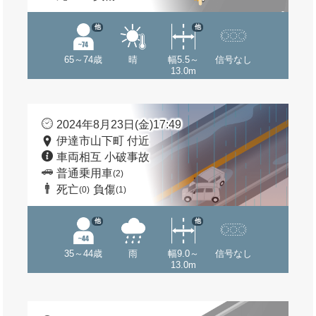
他
他
65～74歳
晴
幅5.5～
信号なし
13.0m
2024年8月23日(金)17:49
伊達市山下町 付近
車両相互 小破事故
普通乗用車
(2)
死亡
負傷
(0)
(1)
他
他
35～44歳
雨
幅9.0～
信号なし
13.0m