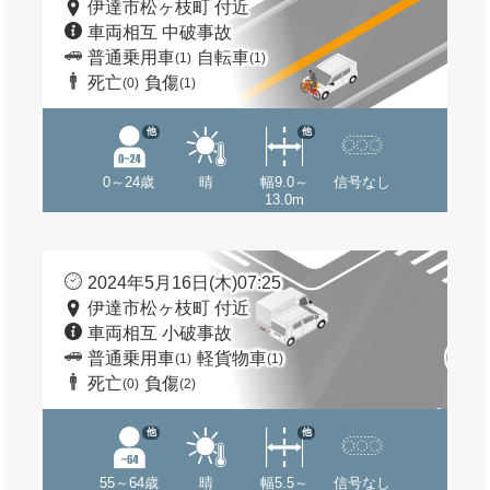
伊達市松ヶ枝町 付近
車両相互 中破事故
普通乗用車
自転車
(1)
(1)
死亡
負傷
(0)
(1)
他
他
0～24歳
晴
幅9.0～
信号なし
13.0m
2024年5月16日(木)07:25
伊達市松ヶ枝町 付近
車両相互 小破事故
普通乗用車
軽貨物車
(1)
(1)
死亡
負傷
(0)
(2)
他
他
55～64歳
晴
幅5.5～
信号なし