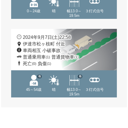
0～24歳
晴
幅13.0～
３灯式信号
19.5m
2024年9月7日(土)22:58
伊達市松ヶ枝町 付近
車両相互 小破事故
普通乗用車
普通貨物車
(1)
(1)
死亡
負傷
(0)
(1)
他
他
45～54歳
晴
幅13.0～
３灯式信号
19.5m