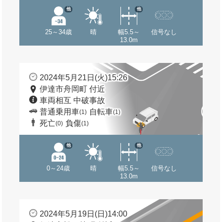
他
他
25～34歳
晴
幅5.5～
信号なし
13.0m
2024年5月21日(火)15:26
伊達市舟岡町 付近
車両相互 中破事故
普通乗用車
自転車
(1)
(1)
死亡
負傷
(0)
(1)
他
他
0～24歳
晴
幅5.5～
信号なし
13.0m
2024年5月19日(日)14:00