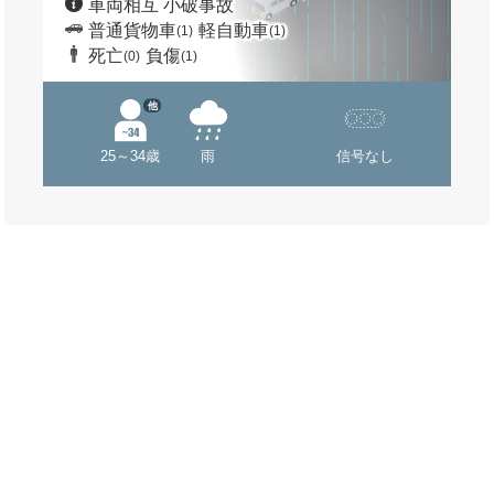
車両相互 小破事故
普通貨物車
軽自動車
(1)
(1)
死亡
負傷
(0)
(1)
他
25～34歳
雨
信号なし