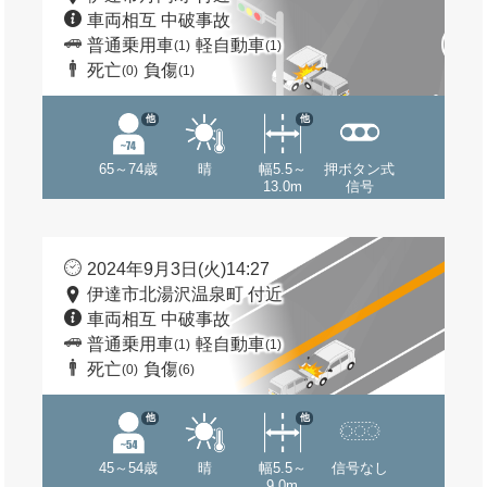
車両相互 中破事故
普通乗用車
軽自動車
(1)
(1)
死亡
負傷
(0)
(1)
他
他
65～74歳
晴
幅5.5～
押ボタン式
13.0m
信号
2024年9月3日(火)14:27
伊達市北湯沢温泉町 付近
車両相互 中破事故
普通乗用車
軽自動車
(1)
(1)
死亡
負傷
(0)
(6)
他
他
45～54歳
晴
幅5.5～
信号なし
9.0m