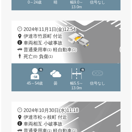
0～24歳
晴
幅9.0～
信号なし
13.0m
2024年11月1日(金)12:54
伊達市竹原町 付近
車両相互 小破事故
普通乗用車
軽自動車
(1)
(1)
死亡
負傷
(0)
(1)
他
他
45～54歳
曇
幅5.5～
信号なし
13.0m
2024年10月30日(水)11:18
伊達市松ヶ枝町 付近
車両相互 小破事故
普通乗用車
軽自動車
(1)
(1)