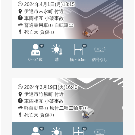
2024年4月1日(月)18:15
伊達市末永町 付近
車両相互 小破事故
普通乗用車
自転車
(1)
(1)
死亡
負傷
(0)
(1)
他
他
0～24歳
晴
幅～5.5m
信号なし
2024年3月19日(火)16:40
伊達市竹原町 付近
車両相互 小破事故
軽自動車
原付二種二輪車
(1)
(1)
死亡
負傷
(0)
(1)
他
他