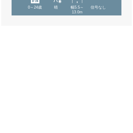
0～24歳
晴
幅5.5～
信号なし
13.0m