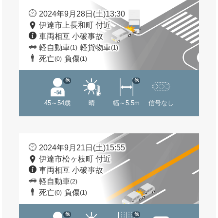
2024年9月28日(土)13:30
伊達市上長和町 付近
車両相互 小破事故
軽自動車
軽貨物車
(1)
(1)
死亡
負傷
(0)
(1)
他
他
45～54歳
晴
幅～5.5m
信号なし
2024年9月21日(土)15:55
伊達市松ヶ枝町 付近
車両相互 小破事故
軽自動車
(2)
死亡
負傷
(0)
(1)
他
他