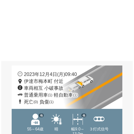
2023年12月4日(月)09:40
伊達市梅本町 付近
車両相互 小破事故
普通乗用車
軽自動車
(1)
(1)
死亡
負傷
(0)
(1)
他
他
55～64歳
晴
幅9.0～
３灯式信号
13.0m