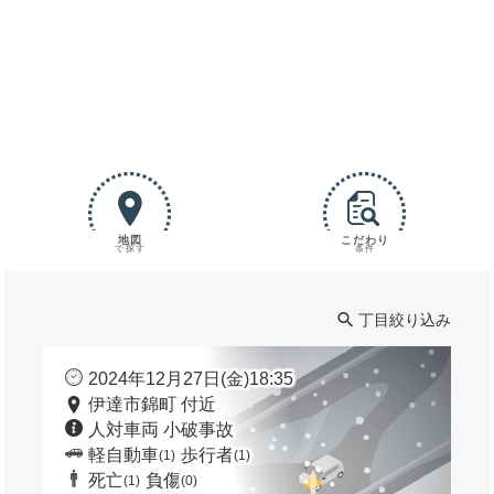
地図
こだわり
で探す
条件
丁目絞り込み
2024年12月27日(金)18:35
伊達市錦町 付近
人対車両 小破事故
軽自動車
歩行者
(1)
(1)
死亡
負傷
(1)
(0)