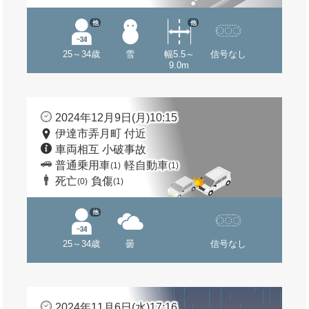
他
他
25～34歳
雪
幅5.5～
信号なし
9.0m
2024年12月9日(月)10:15
伊達市弄月町 付近
車両相互 小破事故
普通乗用車
軽自動車
(1)
(1)
死亡
負傷
(0)
(1)
他
25～34歳
曇
信号なし
2024年11月6日(水)17:16