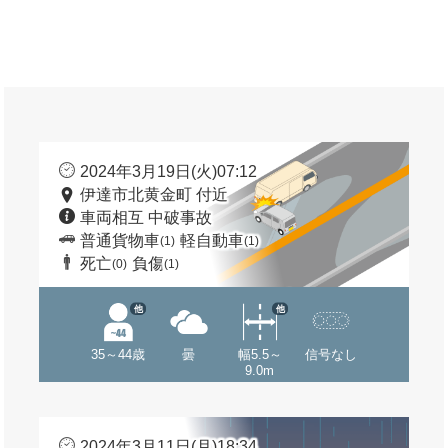
2024年3月19日(火)07:12
伊達市北黄金町 付近
車両相互 中破事故
普通貨物車
軽自動車
(1)
(1)
死亡
負傷
(0)
(1)
他
他
35～44歳
曇
幅5.5～
信号なし
9.0m
2024年3月11日(月)18:34