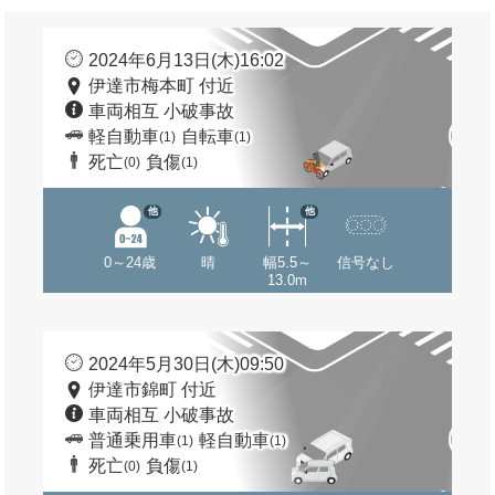
2024年6月13日(木)16:02
伊達市梅本町 付近
車両相互 小破事故
軽自動車
自転車
(1)
(1)
死亡
負傷
(0)
(1)
他
他
0～24歳
晴
幅5.5～
信号なし
13.0m
2024年5月30日(木)09:50
伊達市錦町 付近
車両相互 小破事故
普通乗用車
軽自動車
(1)
(1)
死亡
負傷
(0)
(1)