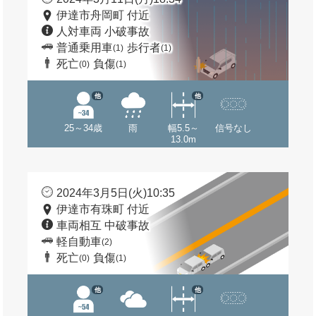
伊達市舟岡町 付近
人対車両 小破事故
普通乗用車
歩行者
(1)
(1)
死亡
負傷
(0)
(1)
他
他
25～34歳
雨
幅5.5～
信号なし
13.0m
2024年3月5日(火)10:35
伊達市有珠町 付近
車両相互 中破事故
軽自動車
(2)
死亡
負傷
(0)
(1)
他
他