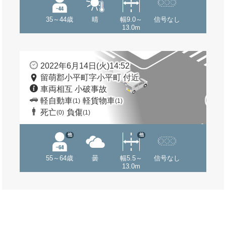
35～44歳
晴
幅9.0～
信号なし
13.0m
2022年6月14日(火)14:52
留萌郡小平町字小平町 付近
車両相互 小破事故
軽自動車
軽貨物車
(1)
(1)
死亡
負傷
(0)
(1)
他
他
55～64歳
曇
幅5.5～
信号なし
13.0m