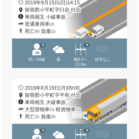
2019年9月15日(日)14:15
留萌郡小平町字臼谷 付近
車両相互 小破事故
普通乗用車
(2)
死亡
負傷
(0)
(1)
他
他
45～54歳
曇
幅9.0～
信号なし
13.0m
2019年8月19日(月)09:00
留萌郡小平町字平和 付近
車両相互 大破事故
大型貨物車
軽貨物車
(1)
(1)
死亡
負傷
(1)
(0)
他
他