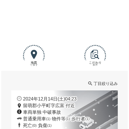
地図
こだわり
で探す
条件
丁目絞り込み
2024年12月14日(土)04:23
留萌郡小平町字広富 付近
車両単独 中破事故
普通乗用車
物件等
歩行者
(1)
(1)
(1)
死亡
負傷
(0)
(1)