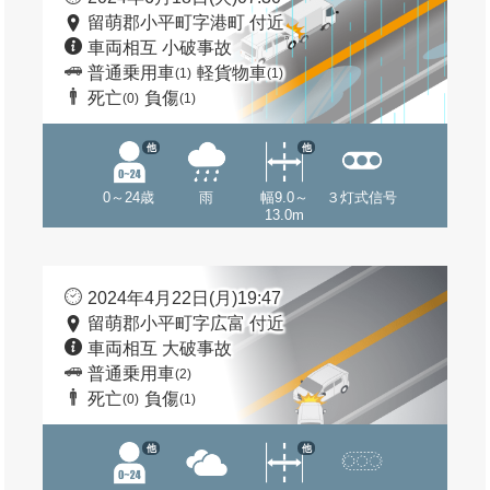
留萌郡小平町字港町 付近
車両相互 小破事故
普通乗用車
軽貨物車
(1)
(1)
死亡
負傷
(0)
(1)
他
他
0～24歳
雨
幅9.0～
３灯式信号
13.0m
2024年4月22日(月)19:47
留萌郡小平町字広富 付近
車両相互 大破事故
普通乗用車
(2)
死亡
負傷
(0)
(1)
他
他