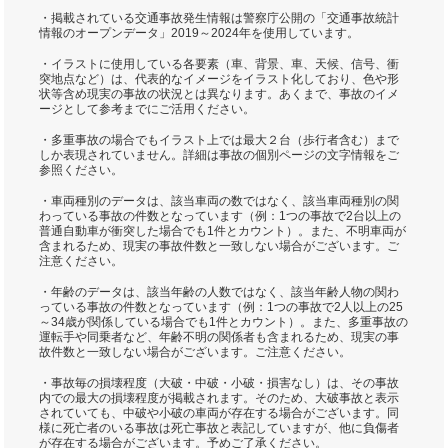
・掲載されている交通事故発生情報は警察庁公開の「交通事故統計
情報のオープンデータ」2019～2024年を使用しています。
・イラストに使用している各要素（車、背景、車、天候、信号、衝
突地点など）は、代表的なイメージをイラスト化しており、色や形
状等含め現実の事故の状況とは異なります。あくまで、事故のイメ
ージとして参考までにご活用ください。
・多重事故の場合でもイラスト上では最大２台（歩行者含む）まで
しか表現されていません。詳細は事故の個別ページの文字情報をご
参照ください。
・車両種別のデータは、該当車両の数ではなく、該当車両種別の関
わっている事故の件数となっています（例：1つの事故で2台以上の
普通自動車が衝突した場合でも1件とカウント）。また、不明車両が
含まれるため、現実の事故件数と一致しない場合がございます。ご
注意ください。
・年齢のデータは、該当年齢の人数ではなく、該当年齢人物の関わ
っている事故の件数となっています（例：1つの事故で2人以上の25
～34歳が関係している場合でも1件とカウント）。また、多重事故の
運転手や同乗者など、年齢不明の関係者も含まれるため、現実の事
故件数と一致しない場合がございます。ご注意ください。
・事故毎の損壊程度（大破・中破・小破・損害なし）は、その事故
内での最大の損壊程度が掲載されます。そのため、大破事故と表示
されていても、中破や小破の車両が存在する場合がございます。同
様に死亡者のいる事故は死亡事故と表記していますが、他に負傷者
が存在する場合がございます。予めご了承ください。