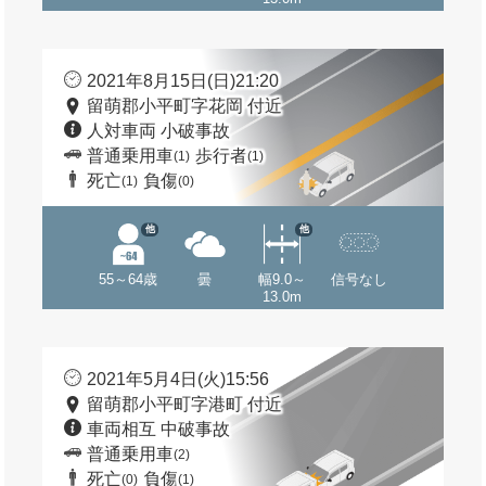
2021年8月15日(日)21:20
留萌郡小平町字花岡 付近
人対車両 小破事故
普通乗用車
歩行者
(1)
(1)
死亡
負傷
(1)
(0)
他
他
55～64歳
曇
幅9.0～
信号なし
13.0m
2021年5月4日(火)15:56
留萌郡小平町字港町 付近
車両相互 中破事故
普通乗用車
(2)
死亡
負傷
(0)
(1)