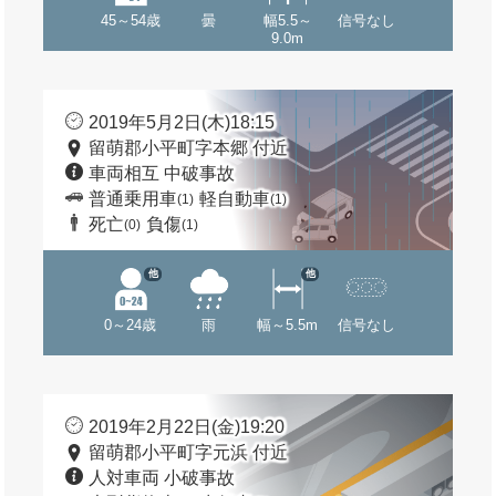
45～54歳
曇
幅5.5～
信号なし
9.0m
2019年5月2日(木)18:15
留萌郡小平町字本郷 付近
車両相互 中破事故
普通乗用車
軽自動車
(1)
(1)
死亡
負傷
(0)
(1)
他
他
0～24歳
雨
幅～5.5m
信号なし
2019年2月22日(金)19:20
留萌郡小平町字元浜 付近
人対車両 小破事故