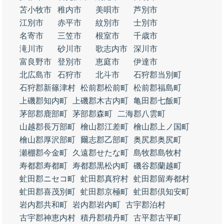
苫小牧市
稚内市
美唄市
芦別市
江別市
赤平市
紋別市
士別市
名寄市
三笠市
根室市
千歳市
滝川市
砂川市
歌志内市
深川市
富良野市
登別市
恵庭市
伊達市
北広島市
石狩市
北斗市
石狩郡当別町
石狩郡新篠津村
松前郡松前町
松前郡福島町
上磯郡知内町
上磯郡木古内町
亀田郡七飯町
茅部郡鹿部町
茅部郡森町
二海郡八雲町
山越郡長万部町
檜山郡江差町
檜山郡上ノ国町
檜山郡厚沢部町
爾志郡乙部町
奥尻郡奥尻町
瀬棚郡今金町
久遠郡せたな町
島牧郡島牧村
寿都郡寿都町
寿都郡黒松内町
磯谷郡蘭越町
虻田郡ニセコ町
虻田郡真狩村
虻田郡留寿都村
虻田郡喜茂別町
虻田郡京極町
虻田郡倶知安町
岩内郡共和町
岩内郡岩内町
古宇郡泊村
古宇郡神恵内村
積丹郡積丹町
古平郡古平町