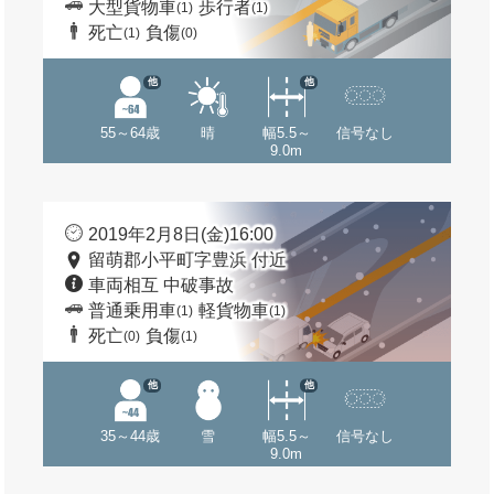
大型貨物車
歩行者
(1)
(1)
死亡
負傷
(1)
(0)
他
他
55～64歳
晴
幅5.5～
信号なし
9.0m
2019年2月8日(金)16:00
留萌郡小平町字豊浜 付近
車両相互 中破事故
普通乗用車
軽貨物車
(1)
(1)
死亡
負傷
(0)
(1)
他
他
35～44歳
雪
幅5.5～
信号なし
9.0m