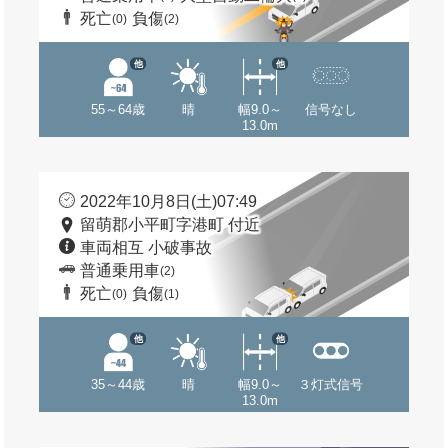
死亡
負傷
(0)
(2)
他
他
55～64歳
晴
幅9.0～
信号なし
13.0m
2022年10月8日(土)07:49
留萌郡小平町字港町 付近
車両相互 小破事故
普通乗用車
(2)
死亡
負傷
(0)
(1)
他
他
35～44歳
晴
幅9.0～
３灯式信号
13.0m