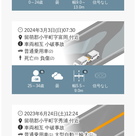
0～24歳
曇
幅9.0～
信号なし
13.0m
2024年3月3日(日)07:30
留萌郡小平町字富岡 付近
車両相互 小破事故
普通乗用車
(2)
死亡
負傷
(0)
(2)
他
他
25～34歳
曇
幅5.5～
信号なし
9.0m
2023年6月24日(土)12:24
留萌郡小平町字秀浦 付近
車両相互 中破事故
普通乗用車
大型自動二輪大
(1)
(1)