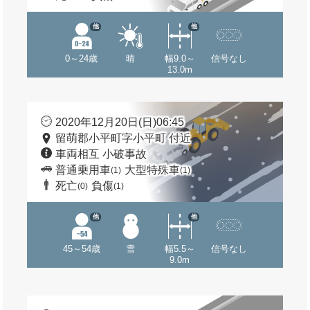
他
他
0～24歳
晴
幅9.0～
信号なし
13.0m
2020年12月20日(日)06:45
留萌郡小平町字小平町 付近
車両相互 小破事故
普通乗用車
大型特殊車
(1)
(1)
死亡
負傷
(0)
(1)
他
他
45～54歳
雪
幅5.5～
信号なし
9.0m