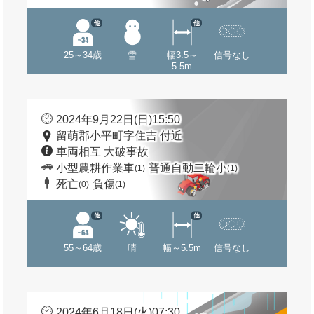
他
他
25～34歳
雪
幅3.5～
信号なし
5.5m
2024年9月22日(日)15:50
留萌郡小平町字住吉 付近
車両相互 大破事故
小型農耕作業車
普通自動二輪小
(1)
(1)
死亡
負傷
(0)
(1)
他
他
55～64歳
晴
幅～5.5m
信号なし
2024年6月18日(火)07:30