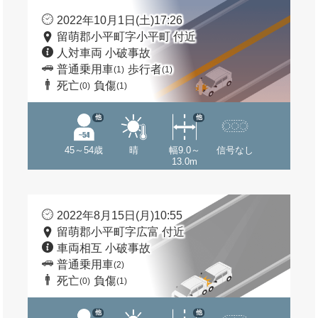
2022年10月1日(土)17:26
留萌郡小平町字小平町 付近
人対車両 小破事故
普通乗用車
歩行者
(1)
(1)
死亡
負傷
(0)
(1)
他
他
45～54歳
晴
幅9.0～
信号なし
13.0m
2022年8月15日(月)10:55
留萌郡小平町字広富 付近
車両相互 小破事故
普通乗用車
(2)
死亡
負傷
(0)
(1)
他
他