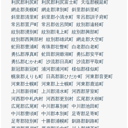
利尻郡利尻町
利尻郡利尻富士町
天塩郡幌延町
網走郡美幌町
網走郡津別町
斜里郡斜里町
斜里郡清里町
斜里郡小清水町
常呂郡訓子府町
常呂郡置戸町
常呂郡佐呂間町
紋別郡遠軽町
紋別郡湧別町
紋別郡滝上町
紋別郡興部町
紋別郡西興部村
紋別郡雄武町
網走郡大空町
虻田郡豊浦町
有珠郡壮瞥町
白老郡白老町
勇払郡厚真町
虻田郡洞爺湖町
勇払郡安平町
勇払郡むかわ町
沙流郡日高町
沙流郡平取町
新冠郡新冠町
浦河郡浦河町
様似郡様似町
幌泉郡えりも町
日高郡新ひだか町
河東郡音更町
河東郡士幌町
河東郡上士幌町
河東郡鹿追町
上川郡新得町
上川郡清水町
河西郡芽室町
河西郡中札内村
河西郡更別村
広尾郡大樹町
広尾郡広尾町
中川郡幕別町
中川郡池田町
中川郡豊頃町
中川郡本別町
足寄郡足寄町
足寄郡陸別町
十勝郡浦幌町
釧路郡釧路町