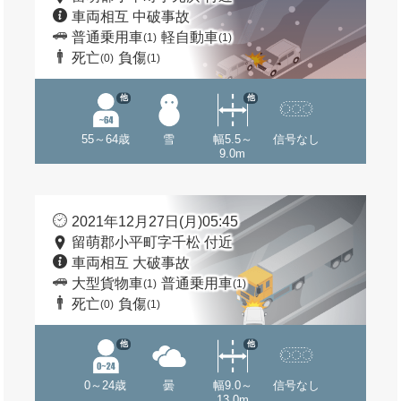
車両相互 中破事故
普通乗用車
軽自動車
(1)
(1)
死亡
負傷
(0)
(1)
他
他
55～64歳
雪
幅5.5～
信号なし
9.0m
2021年12月27日(月)05:45
留萌郡小平町字千松 付近
車両相互 大破事故
大型貨物車
普通乗用車
(1)
(1)
死亡
負傷
(0)
(1)
他
他
0～24歳
曇
幅9.0～
信号なし
13.0m