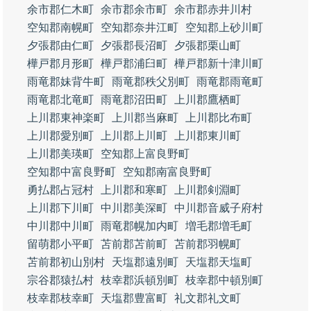
余市郡仁木町
余市郡余市町
余市郡赤井川村
空知郡南幌町
空知郡奈井江町
空知郡上砂川町
夕張郡由仁町
夕張郡長沼町
夕張郡栗山町
樺戸郡月形町
樺戸郡浦臼町
樺戸郡新十津川町
雨竜郡妹背牛町
雨竜郡秩父別町
雨竜郡雨竜町
雨竜郡北竜町
雨竜郡沼田町
上川郡鷹栖町
上川郡東神楽町
上川郡当麻町
上川郡比布町
上川郡愛別町
上川郡上川町
上川郡東川町
上川郡美瑛町
空知郡上富良野町
空知郡中富良野町
空知郡南富良野町
勇払郡占冠村
上川郡和寒町
上川郡剣淵町
上川郡下川町
中川郡美深町
中川郡音威子府村
中川郡中川町
雨竜郡幌加内町
増毛郡増毛町
留萌郡小平町
苫前郡苫前町
苫前郡羽幌町
苫前郡初山別村
天塩郡遠別町
天塩郡天塩町
宗谷郡猿払村
枝幸郡浜頓別町
枝幸郡中頓別町
枝幸郡枝幸町
天塩郡豊富町
礼文郡礼文町