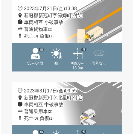
2023年7月21日(金)13:38
新冠郡新冠町字節婦町 付近
車両相互 小破事故
普通貨物車
(2)
死亡
負傷
(0)
(1)
他
他
55～64歳
晴
幅9.0～
信号なし
13.0m
2023年3月17日(金)09:55
新冠郡新冠町字北星町 付近
車両相互 中破事故
普通乗用車
(2)
死亡
負傷
(0)
(1)
他
他