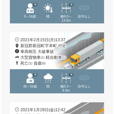
他
他
0～24歳
晴
幅9.0～
信号なし
13.0m
2021年2月15日(月)13:37
新冠郡新冠町字本町 付近
車両相互 大破事故
大型貨物車
軽自動車
(1)
(1)
死亡
負傷
(1)
(0)
他
他
45～54歳
雨
幅5.5～
信号なし
9.0m
2021年1月29日(金)12:42