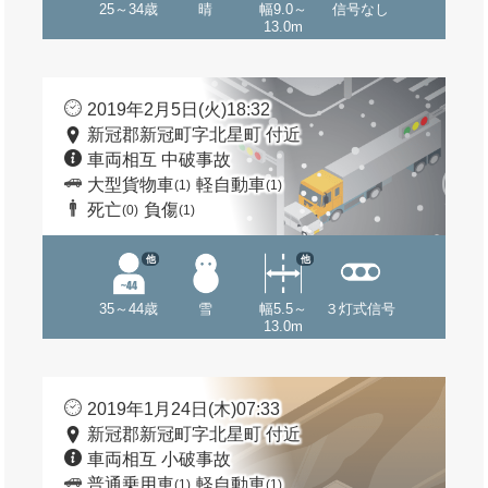
25～34歳
晴
幅9.0～
信号なし
13.0m
2019年2月5日(火)18:32
新冠郡新冠町字北星町 付近
車両相互 中破事故
大型貨物車
軽自動車
(1)
(1)
死亡
負傷
(0)
(1)
他
他
35～44歳
雪
幅5.5～
３灯式信号
13.0m
2019年1月24日(木)07:33
新冠郡新冠町字北星町 付近
車両相互 小破事故
普通乗用車
軽自動車
(1)
(1)