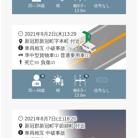
25～34歳
晴
幅9.0～
信号なし
13.0m
2021年9月2日(木)13:29
新冠郡新冠町字本町 付近
車両相互 小破事故
準中型貨物車
普通乗用車
(1)
(1)
死亡
負傷
(0)
(2)
他
他
35～44歳
晴
幅9.0～
信号なし
13.0m
2021年8月7日(土)18:20
新冠郡新冠町字節婦町 付近
車両相互 中破事故