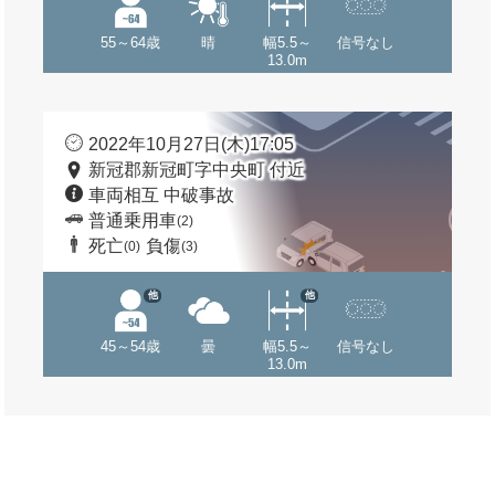
55～64歳
晴
幅5.5～
信号なし
13.0m
2022年10月27日(木)17:05
新冠郡新冠町字中央町 付近
車両相互 中破事故
普通乗用車
(2)
死亡
負傷
(0)
(3)
他
他
45～54歳
曇
幅5.5～
信号なし
13.0m