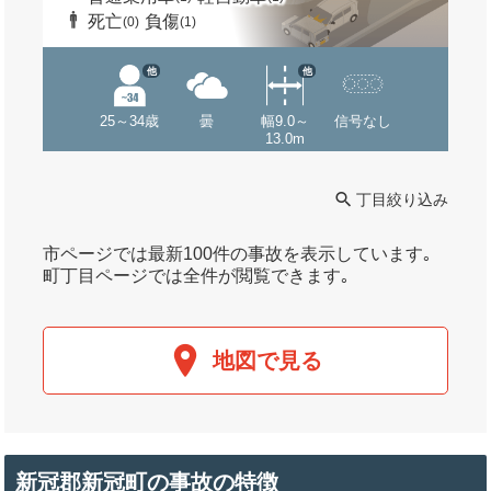
死亡
負傷
(0)
(1)
他
他
25～34歳
曇
幅9.0～
信号なし
13.0m
丁目絞り込み
市ページでは最新100件の事故を表示しています｡
町丁目ページでは全件が閲覧できます｡
地図で見る
新冠郡新冠町の事故の特徴