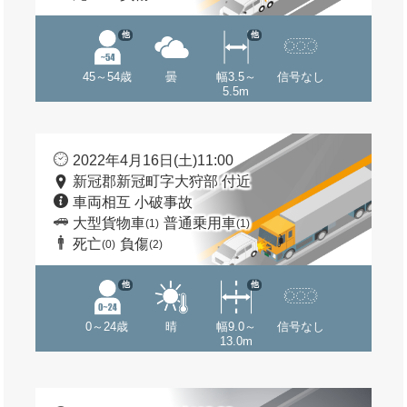
他
他
45～54歳
曇
幅3.5～
信号なし
5.5m
2022年4月16日(土)11:00
新冠郡新冠町字大狩部 付近
車両相互 小破事故
大型貨物車
普通乗用車
(1)
(1)
死亡
負傷
(0)
(2)
他
他
0～24歳
晴
幅9.0～
信号なし
13.0m