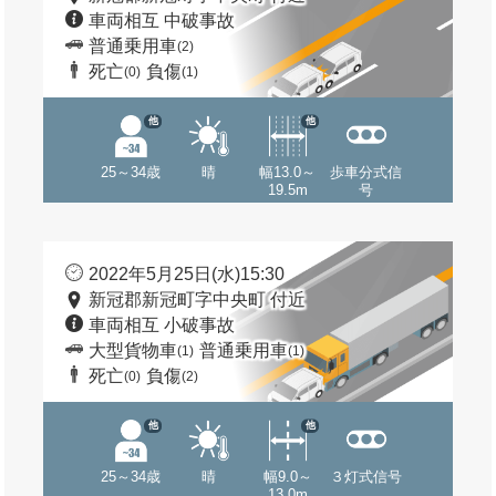
車両相互 中破事故
普通乗用車
(2)
死亡
負傷
(0)
(1)
他
他
25～34歳
晴
幅13.0～
歩車分式信
19.5m
号
2022年5月25日(水)15:30
新冠郡新冠町字中央町 付近
車両相互 小破事故
大型貨物車
普通乗用車
(1)
(1)
死亡
負傷
(0)
(2)
他
他
25～34歳
晴
幅9.0～
３灯式信号
13.0m