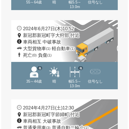
55～64歳
晴
幅5.5～
信号なし
13.0m
2024年6月27日(木)10:52
新冠郡新冠町字大狩部 付近
車両相互 中破事故
大型貨物車
軽自動車
(1)
(1)
死亡
負傷
(0)
(1)
他
他
35～44歳
晴
幅5.5～
信号なし
13.0m
2024年4月27日(土)12:30
新冠郡新冠町字節婦町 付近
車両相互 大破事故
普通乗用車
普通自動二輪小
(3)
(1)