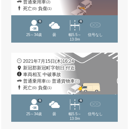
普通乗用車
(2)
死亡
負傷
(0)
(1)
他
他
25～34歳
曇
幅5.5～
信号なし
13.0m
2021年7月15日(木)16:24
新冠郡新冠町字朝日 付近
車両相互 中破事故
普通乗用車
普通貨物車
(1)
(1)
死亡
負傷
(0)
(1)
他
他
25～34歳
曇
幅5.5～
信号なし
13.0m