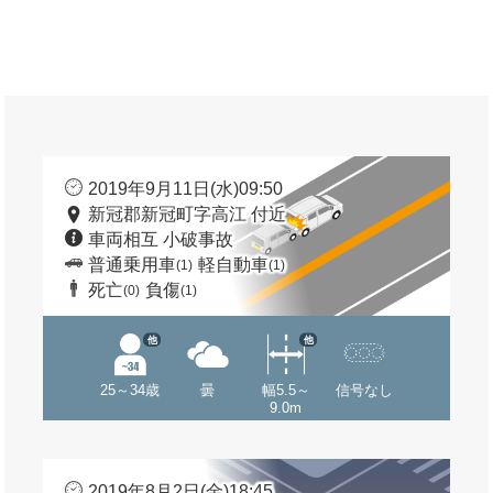
2019年9月11日(水)09:50
新冠郡新冠町字高江 付近
車両相互 小破事故
普通乗用車
軽自動車
(1)
(1)
死亡
負傷
(0)
(1)
他
他
25～34歳
曇
幅5.5～
信号なし
9.0m
2019年8月2日(金)18:45