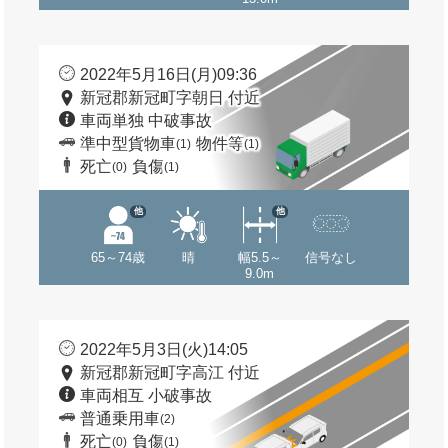
2022年5月16日(月)09:36
新冠郡新冠町字朝日 付近
車両単独 中破事故
準中型貨物車
物件等
(1)
(1)
死亡
負傷
(0)
(1)
他
他
65～74歳
晴
幅5.5～
信号なし
9.0m
2022年5月3日(火)14:05
新冠郡新冠町字高江 付近
車両相互 小破事故
普通乗用車
(2)
死亡
負傷
(0)
(1)