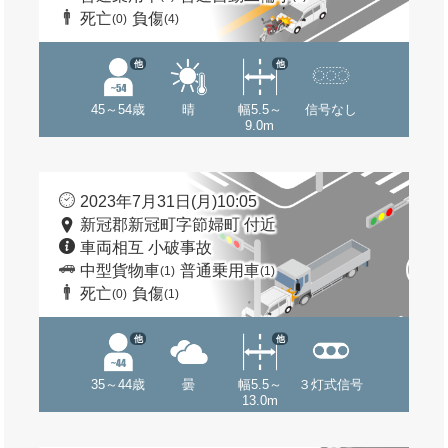
死亡
負傷
(0)
(4)
他
他
45～54歳
晴
幅5.5～
信号なし
9.0m
2023年7月31日(月)10:05
新冠郡新冠町字節婦町 付近
車両相互 小破事故
中型貨物車
普通乗用車
(1)
(1)
死亡
負傷
(0)
(1)
他
他
35～44歳
曇
幅5.5～
３灯式信号
13.0m