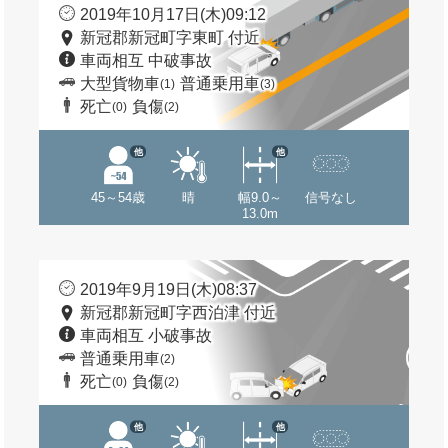
2019年10月17日(木)09:12
新冠郡新冠町字東町 付近
車両相互 中破事故
大型貨物車
普通乗用車
(1)
(3)
死亡
負傷
(0)
(2)
他
他
45～54歳
晴
幅9.0～
信号なし
13.0m
2019年9月19日(木)08:37
新冠郡新冠町字西泊津 付近
車両相互 小破事故
普通乗用車
(2)
死亡
負傷
(0)
(2)
他
他