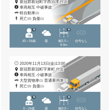
新冠郡新冠町字西泊津 付近
車両相互 中破事故
軽自動車
(2)
死亡
負傷
(0)
(1)
他
他
45～54歳
曇
幅5.5～
信号なし
9.0m
2020年11月13日(金)13:00
新冠郡新冠町字東町 付近
車両相互 小破事故
大型貨物車
普通乗用車
(1)
(1)
死亡
負傷
(0)
(1)
他
他
0～24歳
曇
幅9.0～
信号なし