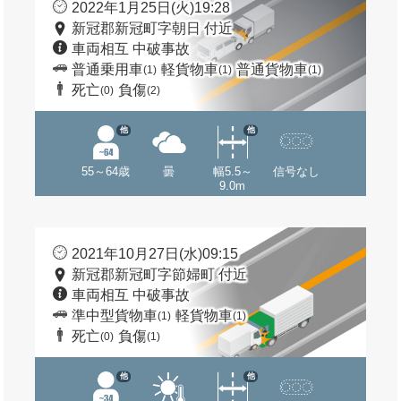
2022年1月25日(火)19:28
新冠郡新冠町字朝日 付近
車両相互 中破事故
普通乗用車
軽貨物車
普通貨物車
(1)
(1)
(1)
死亡
負傷
(0)
(2)
他
他
55～64歳
曇
幅5.5～
信号なし
9.0m
2021年10月27日(水)09:15
新冠郡新冠町字節婦町 付近
車両相互 中破事故
準中型貨物車
軽貨物車
(1)
(1)
死亡
負傷
(0)
(1)
他
他