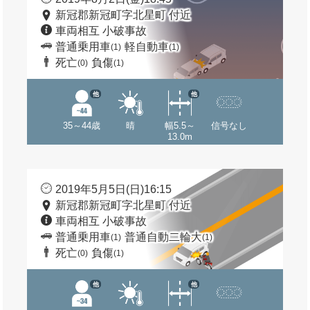
新冠郡新冠町字北星町 付近
車両相互 小破事故
普通乗用車
軽自動車
(1)
(1)
死亡
負傷
(0)
(1)
他
他
35～44歳
晴
幅5.5～
信号なし
13.0m
2019年5月5日(日)16:15
新冠郡新冠町字北星町 付近
車両相互 小破事故
普通乗用車
普通自動二輪大
(1)
(1)
死亡
負傷
(0)
(1)
他
他