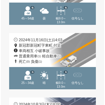
他
他
45～54歳
曇
幅9.0～
信号なし
13.0m
2024年11月16日(土)14:03
新冠郡新冠町字東町 付近
車両相互 小破事故
普通乗用車
軽自動車
(1)
(1)
死亡
負傷
(0)
(1)
他
他
25～34歳
晴
幅9.0～
信号なし
13.0m
2024年10月3日(木)18:00