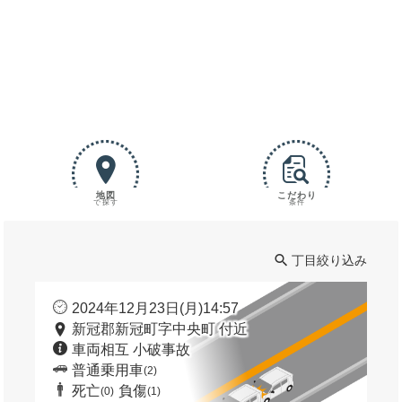
地図
こだわり
で探す
条件
丁目絞り込み
2024年12月23日(月)14:57
新冠郡新冠町字中央町 付近
車両相互 小破事故
普通乗用車
(2)
死亡
負傷
(0)
(1)