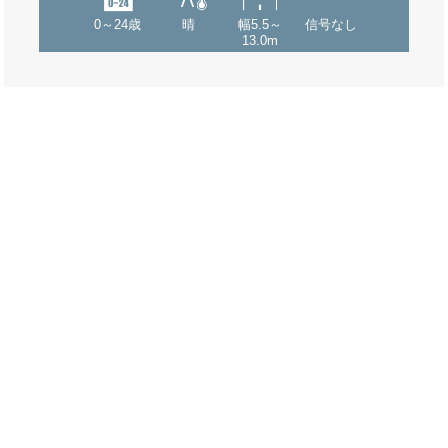
0～24歳
晴
幅5.5～
信号なし
13.0m