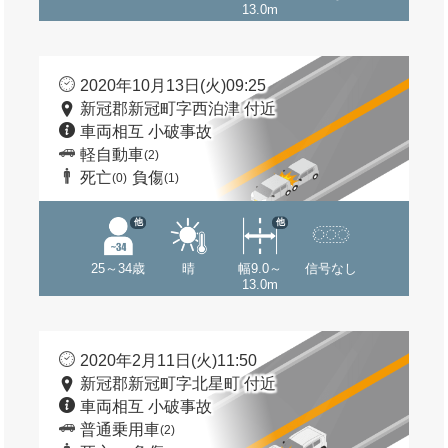
13.0m
2020年10月13日(火)09:25
新冠郡新冠町字西泊津 付近
車両相互 小破事故
軽自動車
(2)
死亡
負傷
(0)
(1)
他
他
25～34歳
晴
幅9.0～
信号なし
13.0m
2020年2月11日(火)11:50
新冠郡新冠町字北星町 付近
車両相互 小破事故
普通乗用車
(2)