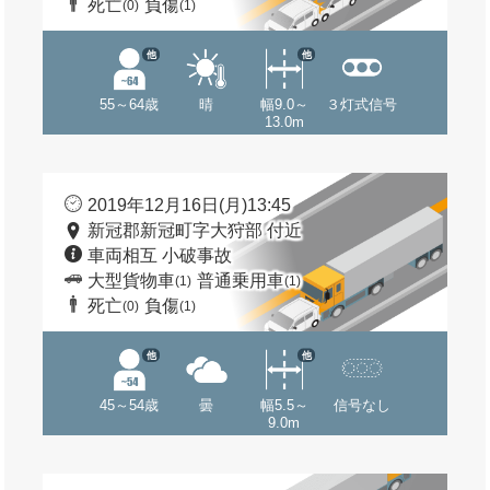
死亡
負傷
(0)
(1)
他
他
55～64歳
晴
幅9.0～
３灯式信号
13.0m
2019年12月16日(月)13:45
新冠郡新冠町字大狩部 付近
車両相互 小破事故
大型貨物車
普通乗用車
(1)
(1)
死亡
負傷
(0)
(1)
他
他
45～54歳
曇
幅5.5～
信号なし
9.0m