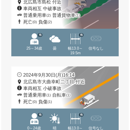
北広島市島松 付近
車両相互 中破事故
普通乗用車
普通貨物車
(2)
(1)
死亡
負傷
(0)
(2)
他
他
25～34歳
曇
幅13.0～
信号なし
19.5m
2024年9月30日(月)16:14
北広島市大曲幸町二丁目 付近
車両相互 小破事故
普通乗用車
自転車
(1)
(1)
死亡
負傷
(0)
(1)
他
他
0～24歳
晴
幅13.0～
信号なし