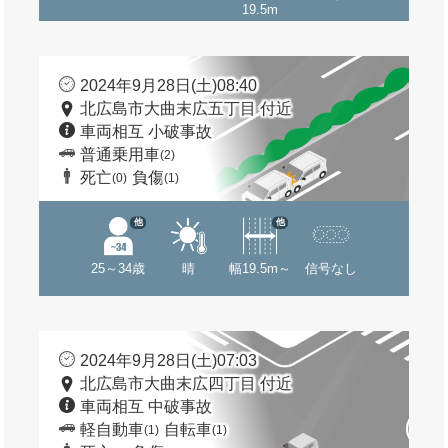
19.5m
2024年9月28日(土)08:40
北広島市大曲末広五丁目 付近
車両相互 小破事故
普通乗用車
(2)
死亡
負傷
(0)
(1)
他
他
25～34歳
晴
幅19.5m～
信号なし
2024年9月28日(土)07:03
北広島市大曲末広四丁目 付近
車両相互 中破事故
軽自動車
自転車
(1)
(1)