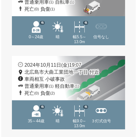
普通乗用車
自転車
(1)
(1)
死亡
負傷
(0)
(1)
他
他
0～24歳
晴
幅5.5～
信号なし
13.0m
2024年10月11日(金)19:07
北広島市大曲工業団地一丁目 付近
車両相互 小破事故
普通乗用車
軽自動車
(1)
(1)
死亡
負傷
(0)
(2)
他
他
35～44歳
晴
幅9.0～
３灯式信号
13.0m