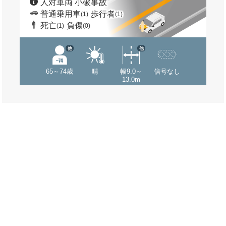
人対車両 小破事故
普通乗用車
歩行者
(1)
(1)
死亡
負傷
(1)
(0)
他
他
65～74歳
晴
幅9.0～
信号なし
13.0m