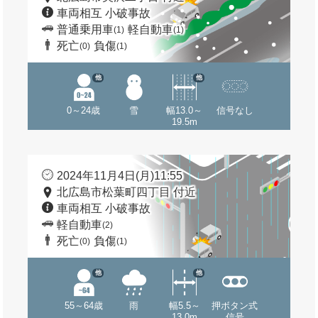
車両相互 小破事故
普通乗用車
軽自動車
(1)
(1)
死亡
負傷
(0)
(1)
他
他
0～24歳
雪
幅13.0～
信号なし
19.5m
2024年11月4日(月)11:55
北広島市松葉町四丁目 付近
車両相互 小破事故
軽自動車
(2)
死亡
負傷
(0)
(1)
他
他
55～64歳
雨
幅5.5～
押ボタン式
13.0m
信号