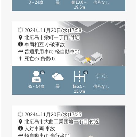
0～24歳
曇
幅13.0～
信号なし
19.5m
2024年11月20日(水)17:58
北広島市栄町一丁目 付近
車両相互 小破事故
普通乗用車
軽自動車
(1)
(1)
死亡
負傷
(0)
(1)
他
他
45～54歳
曇
幅5.5～
信号なし
13.0m
2024年11月20日(水)17:35
北広島市大曲工業団地一丁目 付近
人対車両 事故
軽自動車
歩行者
(1)
(1)