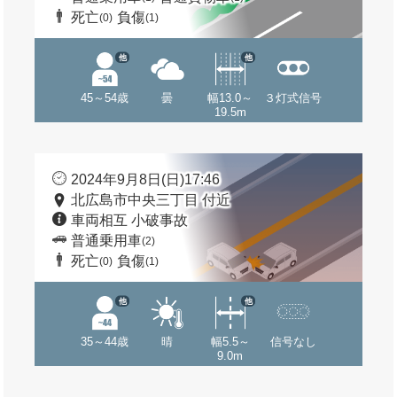
死亡
負傷
(0)
(1)
他
他
45～54歳
曇
幅13.0～
３灯式信号
19.5m
2024年9月8日(日)17:46
北広島市中央三丁目 付近
車両相互 小破事故
普通乗用車
(2)
死亡
負傷
(0)
(1)
他
他
35～44歳
晴
幅5.5～
信号なし
9.0m