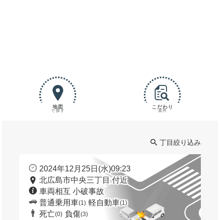
地図
こだわり
で探す
条件
丁目絞り込み
2024年12月25日(水)09:23
北広島市中央三丁目 付近
車両相互 小破事故
普通乗用車
軽自動車
(1)
(1)
死亡
負傷
(0)
(3)