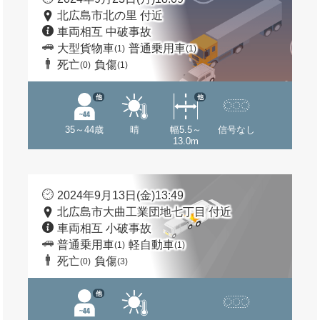
北広島市北の里 付近
車両相互 中破事故
大型貨物車
普通乗用車
(1)
(1)
死亡
負傷
(0)
(1)
他
他
35～44歳
晴
幅5.5～
信号なし
13.0m
2024年9月13日(金)13:49
北広島市大曲工業団地七丁目 付近
車両相互 小破事故
普通乗用車
軽自動車
(1)
(1)
死亡
負傷
(0)
(3)
他