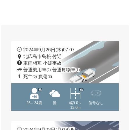
2024年9月26日(木)07:07
北広島市島松 付近
車両相互 小破事故
普通乗用車
普通貨物車
(2)
(1)
死亡
負傷
(0)
(3)
他
他
25～34歳
曇
幅9.0～
信号なし
13.0m
2024年9月23日(月)18:09