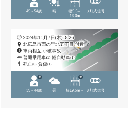
45～54歳
晴
幅5.5～
３灯式信号
13.0m
2024年11月7日(木)18:26
北広島市西の里北五丁目 付近
車両相互 小破事故
普通乗用車
軽自動車
(1)
(1)
死亡
負傷
(0)
(1)
他
他
35～44歳
曇
幅19.5m～
３灯式信号