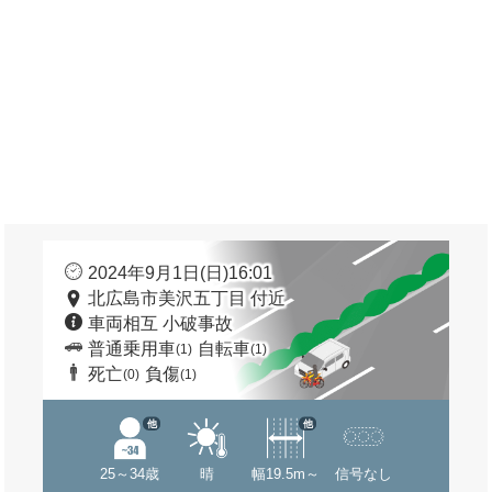
2024年9月1日(日)16:01
北広島市美沢五丁目 付近
車両相互 小破事故
普通乗用車
自転車
(1)
(1)
死亡
負傷
(0)
(1)
他
他
25～34歳
晴
幅19.5m～
信号なし