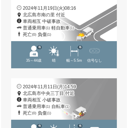
2024年11月19日(火)08:16
北広島市南の里 付近
車両相互 中破事故
普通乗用車
軽自動車
(1)
(1)
死亡
負傷
(0)
(1)
他
他
35～44歳
晴
幅～5.5m
信号なし
2024年11月11日(月)14:59
北広島市中央三丁目 付近
車両相互 小破事故
普通乗用車
自転車
(1)
(1)
死亡
負傷
(0)
(1)
他
他