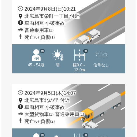
2024年9月8日(日)10:21
北広島市栄町一丁目 付近
車両相互 小破事故
普通乗用車
(2)
死亡
負傷
(0)
(1)
他
他
45～54歳
晴
幅9.0～
信号なし
13.0m
2024年9月5日(木)14:07
北広島市北の里 付近
車両相互 小破事故
大型貨物車
普通乗用車
(1)
(1)
死亡
負傷
(0)
(2)
他
他