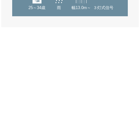
25～34歳
雨
幅13.0m～
３灯式信号