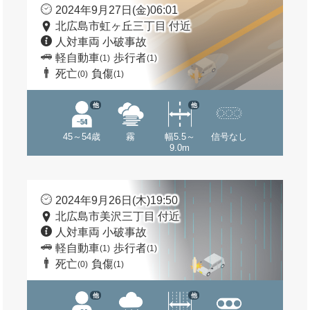
2024年9月27日(金)06:01
北広島市虹ヶ丘三丁目 付近
人対車両 小破事故
軽自動車
歩行者
(1)
(1)
死亡
負傷
(0)
(1)
他
他
45～54歳
霧
幅5.5～
信号なし
9.0m
2024年9月26日(木)19:50
北広島市美沢三丁目 付近
人対車両 小破事故
軽自動車
歩行者
(1)
(1)
死亡
負傷
(0)
(1)
他
他