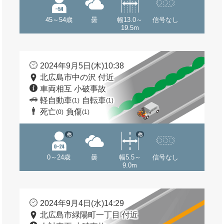
45～54歳
曇
幅13.0～
信号なし
19.5m
2024年9月5日(木)10:38
北広島市中の沢 付近
車両相互 小破事故
軽自動車
自転車
(1)
(1)
死亡
負傷
(0)
(1)
他
他
0～24歳
曇
幅5.5～
信号なし
9.0m
2024年9月4日(水)14:29
北広島市緑陽町一丁目 付近