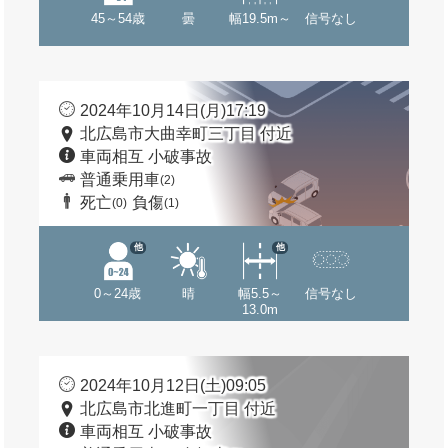
45～54歳
曇
幅19.5m～
信号なし
2024年10月14日(月)17:19
北広島市大曲幸町三丁目 付近
車両相互 小破事故
普通乗用車
(2)
死亡
負傷
(0)
(1)
他
他
0～24歳
晴
幅5.5～
信号なし
13.0m
2024年10月12日(土)09:05
北広島市北進町一丁目 付近
車両相互 小破事故