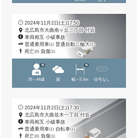
2024年11月2日(土)17:50
北広島市大曲南ヶ丘三丁目 付近
車両相互 小破事故
普通乗用車
普通自動二輪大
(1)
(1)
死亡
負傷
(0)
(1)
他
他
35～44歳
曇
幅～5.5m
信号なし
2024年11月2日(土)17:30
北広島市大曲並木一丁目 付近
車両相互 小破事故
普通乗用車
自転車
(1)
(1)
死亡
負傷
(0)
(1)