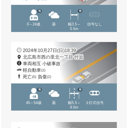
他
他
0～24歳
曇
幅3.5～
信号なし
5.5m
2024年10月27日(日)18:39
北広島市西の里北一丁目 付近
車両相互 小破事故
軽自動車
(2)
死亡
負傷
(0)
(2)
他
他
45～54歳
曇
幅5.5～
３灯式信号
9.0m