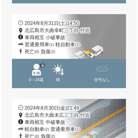
2024年8月31日(土)14:50
北広島市大曲幸町三丁目 付近
車両相互 小破事故
普通乗用車
軽自動車
(1)
(1)
死亡
負傷
(0)
(2)
他
0～24歳
晴
信号なし
2024年8月30日(金)21:49
北広島市大曲末広三丁目 付近
車両相互 中破事故
軽自動車
普通乗用車
(2)
(1)
死亡
負傷
(0)
(2)