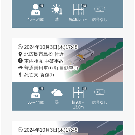
他
他
45～54歳
晴
幅19.5m～
信号なし
2024年10月3日(木)17:48
北広島市島松 付近
車両相互 中破事故
普通乗用車
軽自動車
(1)
(1)
死亡
負傷
(0)
(1)
他
他
35～44歳
曇
幅9.0～
信号なし
13.0m
2024年10月3日(木)17:48