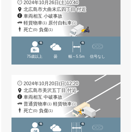
2024年10月26日(土)10:40
北広島市大曲末広四丁目 付近
車両相互 小破事故
軽貨物車
原付自転車
(1)
(1)
死亡
負傷
(0)
(1)
他
他
75歳以上
曇
幅～5.5m
信号なし
2024年10月20日(日)12:20
北広島市美沢五丁目 付近
車両相互 中破事故
普通貨物車
軽貨物車
(1)
(1)
死亡
負傷
(0)
(1)
他
他