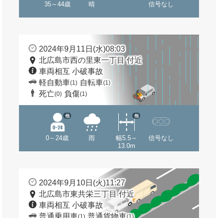
35～44歳
晴
信号なし
2024年9月11日(水)08:03
北広島市西の里東一丁目 付近
車両相互 小破事故
軽自動車
自転車
(1)
(1)
死亡
負傷
(0)
(1)
他
他
0～24歳
雨
幅5.5～
信号なし
13.0m
2024年9月10日(火)11:27
北広島市東共栄三丁目 付近
車両相互 小破事故
普通乗用車
普通貨物車
(1)
(1)