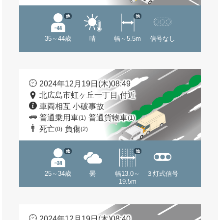
他
他
35～44歳
晴
幅～5.5m
信号なし
2024年12月19日(木)08:49
北広島市虹ヶ丘一丁目 付近
車両相互 小破事故
普通乗用車
普通貨物車
(1)
(1)
死亡
負傷
(0)
(2)
他
他
25～34歳
曇
幅13.0～
３灯式信号
19.5m
2024年12月19日(木)08:40