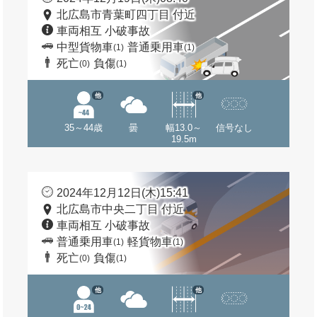
北広島市青葉町四丁目 付近
車両相互 小破事故
中型貨物車
普通乗用車
(1)
(1)
死亡
負傷
(0)
(1)
他
他
35～44歳
曇
幅13.0～
信号なし
19.5m
2024年12月12日(木)15:41
北広島市中央二丁目 付近
車両相互 小破事故
普通乗用車
軽貨物車
(1)
(1)
死亡
負傷
(0)
(1)
他
他