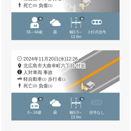
死亡
負傷
(0)
(1)
他
他
55～64歳
曇
幅5.5～
３灯式信号
13.0m
2024年11月20日(水)12:26
北広島市大曲幸町六丁目 付近
人対車両 事故
軽自動車
歩行者
(1)
(1)
死亡
負傷
(0)
(1)
他
他
0～24歳
曇
幅9.0～
信号なし
13.0m