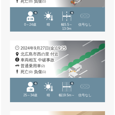
死亡
負傷
(0)
(1)
他
他
0～24歳
晴
幅5.5～
信号なし
13.0m
2024年9月27日(金)19:25
北広島市西の里 付近
車両相互 中破事故
普通乗用車
(2)
死亡
負傷
(0)
(1)
他
他
25～34歳
晴
幅19.5m～
信号なし