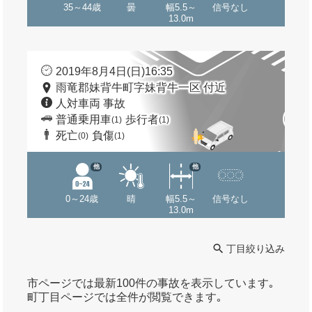
35～44歳
曇
幅5.5～
信号なし
13.0m
2019年8月4日(日)16:35
雨竜郡妹背牛町字妹背牛一区 付近
人対車両 事故
普通乗用車
歩行者
(1)
(1)
死亡
負傷
(0)
(1)
他
他
0～24歳
晴
幅5.5～
信号なし
13.0m
丁目絞り込み
市ページでは最新100件の事故を表示しています｡
町丁目ページでは全件が閲覧できます｡