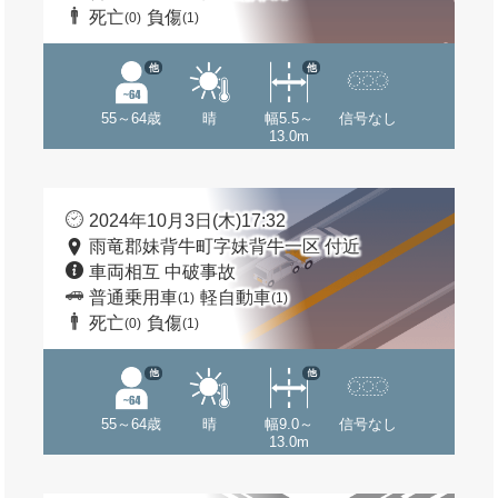
死亡
負傷
(0)
(1)
他
他
55～64歳
晴
幅5.5～
信号なし
13.0m
2024年10月3日(木)17:32
雨竜郡妹背牛町字妹背牛一区 付近
車両相互 中破事故
普通乗用車
軽自動車
(1)
(1)
死亡
負傷
(0)
(1)
他
他
55～64歳
晴
幅9.0～
信号なし
13.0m