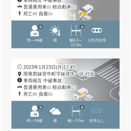
車両相互 中破事故
普通乗用車
軽自動車
(1)
(1)
死亡
負傷
(0)
(1)
他
他
35～44歳
晴
幅5.5～
３灯式信号
13.0m
2023年1月23日(月)17:45
雨竜郡妹背牛町字妹背牛一区 付近
車両相互 中破事故
普通乗用車
軽自動車
(1)
(1)
死亡
負傷
(0)
(1)
他
他
45～54歳
曇
幅～5.5m
信号なし