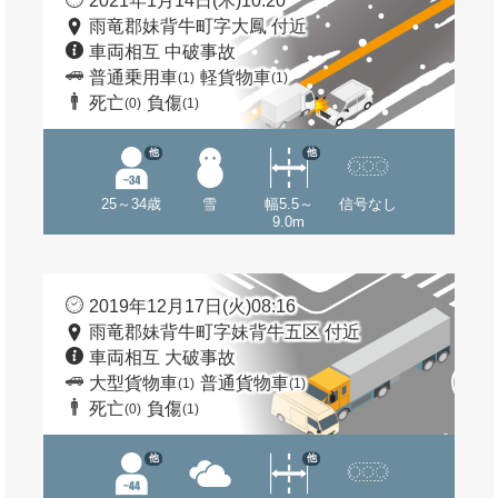
2021年1月14日(木)10:20
雨竜郡妹背牛町字大鳳 付近
車両相互 中破事故
普通乗用車
軽貨物車
(1)
(1)
死亡
負傷
(0)
(1)
他
他
25～34歳
雪
幅5.5～
信号なし
9.0m
2019年12月17日(火)08:16
雨竜郡妹背牛町字妹背牛五区 付近
車両相互 大破事故
大型貨物車
普通貨物車
(1)
(1)
死亡
負傷
(0)
(1)
他
他