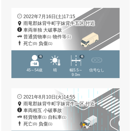
2022年7月16日(土)17:15
雨竜郡妹背牛町字妹背牛五区 付近
車両単独 大破事故
普通貨物車
物件等
(1)
(1)
死亡
負傷
(0)
(1)
他
他
45～54歳
晴
幅5.5～
信号なし
9.0m
2021年8月10日(火)14:55
雨竜郡妹背牛町字妹背牛一区 付近
車両相互 小破事故
軽貨物車
自転車
(1)
(1)
死亡
負傷
(0)
(1)