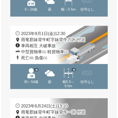
0～24歳
曇
幅～5.5m
信号なし
2023年9月1日(金)12:30
雨竜郡妹背牛町字妹背牛六区 付近
車両相互 大破事故
中型貨物車
軽貨物車
(1)
(1)
死亡
負傷
(0)
(1)
他
他
45～54歳
曇
幅5.5～
信号なし
9.0m
2023年6月24日(土)13:10
雨竜郡妹背牛町字妹背牛一区 付近