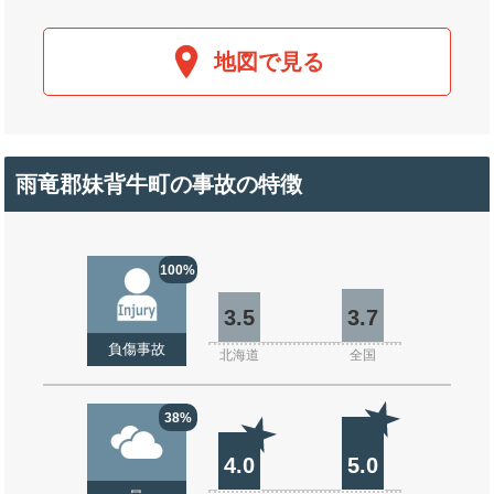
地図で見る
雨竜郡妹背牛町の事故の特徴
100%
3.5
3.7
負傷事故
北海道
全国
38%
4.0
5.0