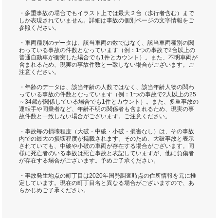
・多重事故の場合でもイラスト上では最大２台（歩行者含む）まで
しか表現されていません。詳細は事故の個別ページの文字情報をご
参照ください。
・車両種別のデータは、該当車両の数ではなく、該当車両種別の関
わっている事故の件数となっています（例：1つの事故で2台以上の
普通自動車が衝突した場合でも1件とカウント）。また、不明車両が
含まれるため、現実の事故件数と一致しない場合がございます。ご
注意ください。
・年齢のデータは、該当年齢の人数ではなく、該当年齢人物の関わ
っている事故の件数となっています（例：1つの事故で2人以上の25
～34歳が関係している場合でも1件とカウント）。また、多重事故の
運転手や同乗者など、年齢不明の関係者も含まれるため、現実の事
故件数と一致しない場合がございます。ご注意ください。
・事故毎の損壊程度（大破・中破・小破・損害なし）は、その事故
内での最大の損壊程度が掲載されます。そのため、大破事故と表示
されていても、中破や小破の車両が存在する場合がございます。同
様に死亡者のいる事故は死亡事故と表記していますが、他に負傷者
が存在する場合がございます。予めご了承ください。
・事故発生地点の町丁目は2020年国勢調査時点の住所情報を元に推
定しています。現在の町丁目名と異なる場合がございますので、あ
らかじめご了承ください。