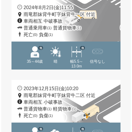
2024年8月2日(金)11:55
雨竜郡妹背牛町字妹背牛一区 付近
車両相互 中破事故
普通乗用車
普通貨物車
(1)
(1)
死亡
負傷
(0)
(1)
他
他
35～44歳
晴
幅5.5～
信号なし
13.0m
2023年12月15日(金)10:20
雨竜郡妹背牛町字妹背牛二区 付近
車両相互 小破事故
普通貨物車
軽貨物車
(1)
(1)
死亡
負傷
(0)
(1)
他
他