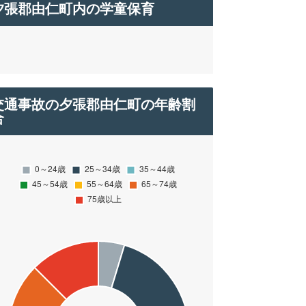
夕張郡由仁町内の学童保育
交通事故の夕張郡由仁町の年齢割
合