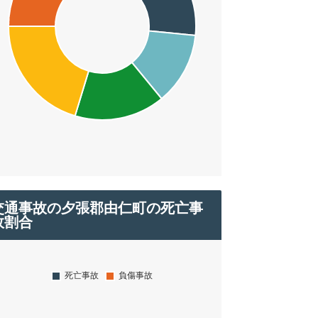
交通事故の夕張郡由仁町の死亡事
故割合