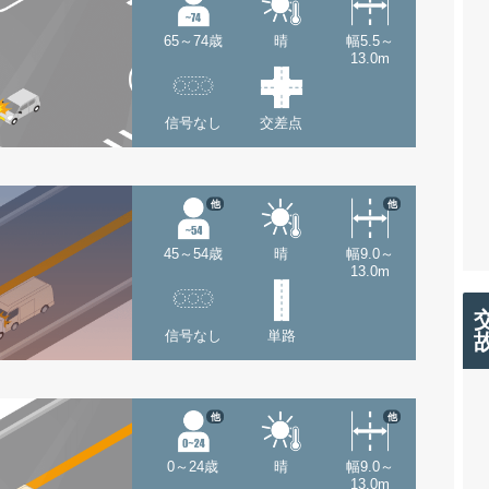
65～74歳
晴
幅5.5～
13.0m
信号なし
交差点
他
他
45～54歳
晴
幅9.0～
13.0m
信号なし
単路
他
他
0～24歳
晴
幅9.0～
13.0m