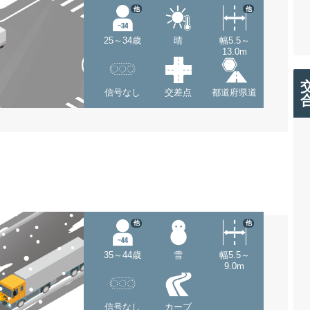
他
他
25～34歳
晴
幅5.5～
13.0m
信号なし
交差点
都道府県道
他
他
35～44歳
雪
幅5.5～
9.0m
信号なし
カーブ