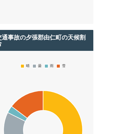
交通事故の夕張郡由仁町の天候割
合