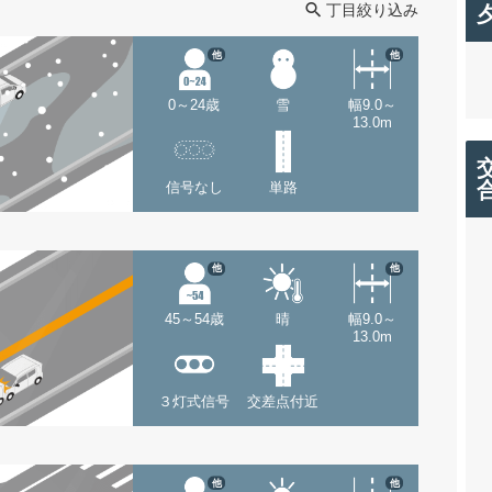
丁目絞り込み
他
他
0～24歳
雪
幅9.0～
13.0m
信号なし
単路
他
他
45～54歳
晴
幅9.0～
13.0m
３灯式信号
交差点付近
他
他