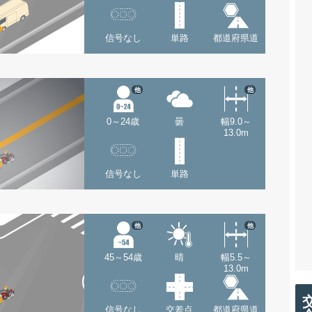
信号なし
単路
都道府県道
他
他
0～24歳
曇
幅9.0～
13.0m
信号なし
単路
他
他
45～54歳
晴
幅5.5～
13.0m
信号なし
交差点
都道府県道