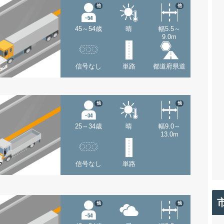
他
他
45～54歳
晴
幅5.5～
9.0m
信号なし
単路
都道府県道
他
他
25～34歳
晴
幅9.0～
13.0m
信号なし
単路
他
他