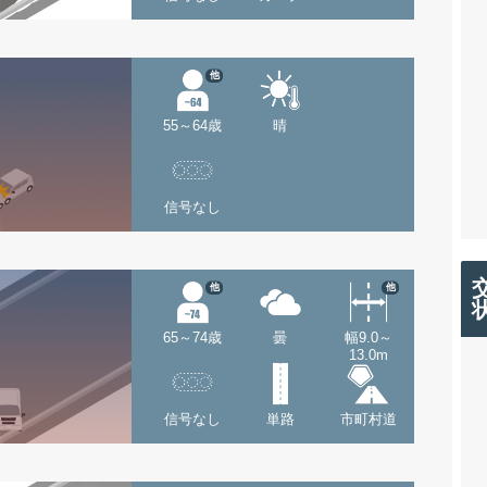
他
55～64歳
晴
信号なし
他
他
65～74歳
曇
幅9.0～
13.0m
信号なし
単路
市町村道