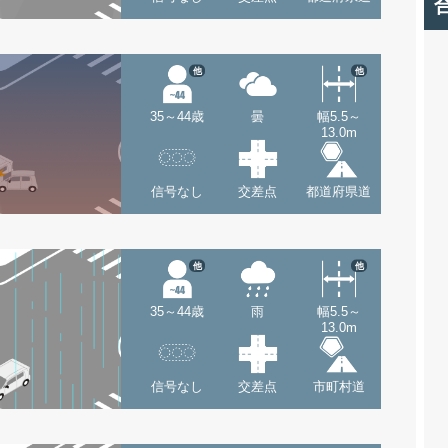
他
他
35～44歳
曇
幅5.5～
13.0m
信号なし
交差点
都道府県道
他
他
35～44歳
雨
幅5.5～
13.0m
信号なし
交差点
市町村道