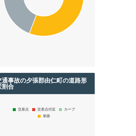
交通事故の夕張郡由仁町の道路形
状割合