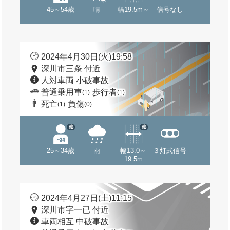
45～54歳
晴
幅19.5m～
信号なし
2024年4月30日(火)19:58
深川市三条 付近
人対車両 小破事故
普通乗用車
歩行者
(1)
(1)
死亡
負傷
(1)
(0)
他
他
25～34歳
雨
幅13.0～
３灯式信号
19.5m
2024年4月27日(土)11:15
深川市字一已 付近
車両相互 中破事故