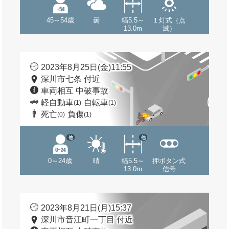
45～54歳
曇
幅5.5～
１灯式（点
13.0m
滅）
2023年8月25日(金)11:55
深川市七条 付近
車両相互 中破事故
軽自動車
自転車
(1)
(1)
死亡
負傷
(0)
(1)
他
他
0～24歳
晴
幅5.5～
押ボタン式
13.0m
信号
2023年8月21日(月)15:37
深川市音江町一丁目 付近