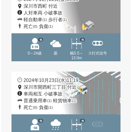
深川市西町 付近
人対車両 小破事故
軽自動車
歩行者
(1)
(1)
死亡
負傷
(0)
(1)
他
他
0～24歳
曇
幅5.5～
３灯式信号
13.0m
2024年10月23日(水)11:19
深川市開西町三丁目 付近
車両相互 小破事故
普通乗用車
軽貨物車
(1)
(1)
死亡
負傷
(0)
(1)
他
他