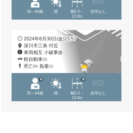
55～64歳
晴
幅5.5～
信号なし
13.0m
2024年8月30日(金)15:57
深川市三条 付近
車両相互 小破事故
軽自動車
(2)
死亡
負傷
(0)
(1)
他
他
55～64歳
晴
幅5.5～
信号なし
13.0m