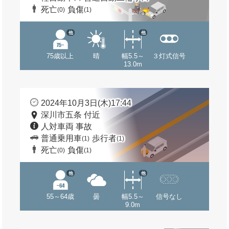
死亡
負傷
(0)
(1)
他
他
75歳以上
晴
幅5.5～
３灯式信号
13.0m
2024年10月3日(木)17:44
深川市五条 付近
人対車両 事故
普通乗用車
歩行者
(1)
(1)
死亡
負傷
(0)
(1)
他
他
55～64歳
曇
幅5.5～
信号なし
9.0m