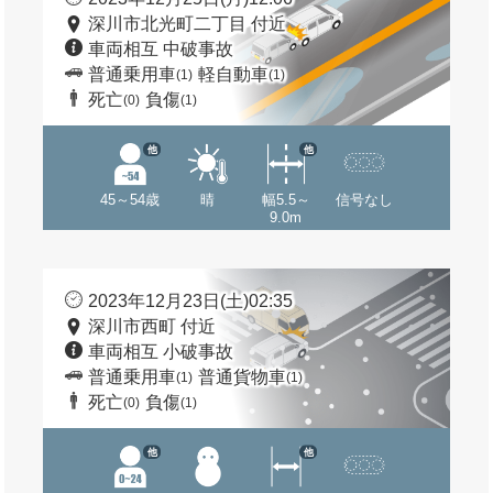
深川市北光町二丁目 付近
車両相互 中破事故
普通乗用車
軽自動車
(1)
(1)
死亡
負傷
(0)
(1)
他
他
45～54歳
晴
幅5.5～
信号なし
9.0m
2023年12月23日(土)02:35
深川市西町 付近
車両相互 小破事故
普通乗用車
普通貨物車
(1)
(1)
死亡
負傷
(0)
(1)
他
他