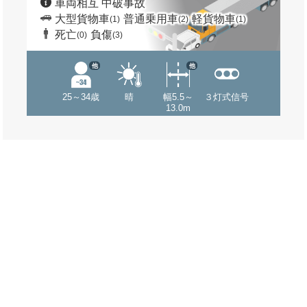
車両相互 中破事故
大型貨物車
普通乗用車
軽貨物車
(1)
(2)
(1)
死亡
負傷
(0)
(3)
他
他
25～34歳
晴
幅5.5～
３灯式信号
13.0m