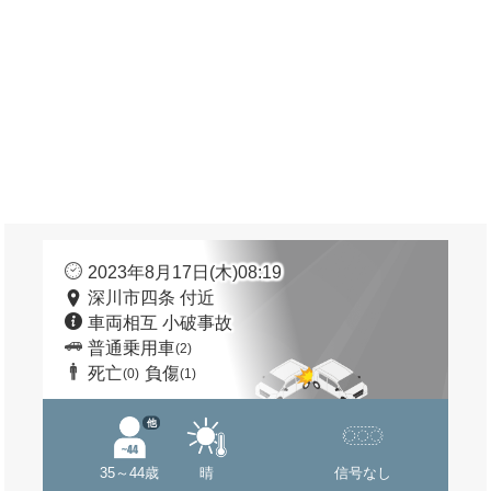
2023年8月17日(木)08:19
深川市四条 付近
車両相互 小破事故
普通乗用車
(2)
死亡
負傷
(0)
(1)
他
35～44歳
晴
信号なし