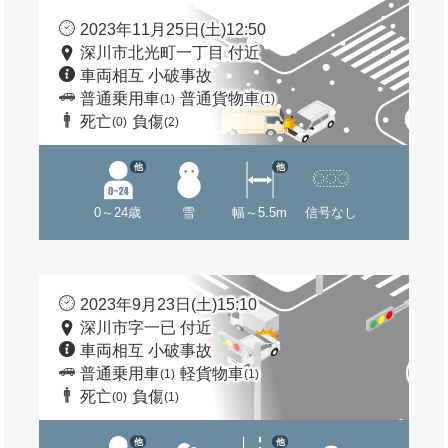
2023年11月25日(土)12:50
深川市北光町一丁目 付近
車両相互 小破事故
普通乗用車
普通貨物車
(1)
(1)
死亡
負傷
(0)
(2)
他
他
0～24歳
雪
幅～5.5m
信号なし
2023年9月23日(土)15:10
深川市字一已 付近
車両相互 小破事故
普通乗用車
軽貨物車
(1)
(1)
死亡
負傷
(0)
(1)
他
他