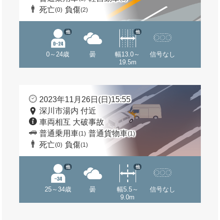
死亡
負傷
(0)
(2)
他
他
0～24歳
曇
幅13.0～
信号なし
19.5m
2023年11月26日(日)15:55
深川市湯内 付近
車両相互 大破事故
普通乗用車
普通貨物車
(1)
(1)
死亡
負傷
(0)
(1)
他
他
25～34歳
曇
幅5.5～
信号なし
9.0m