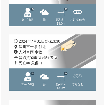
他
他
0～24歳
曇
幅5.5～
３灯式信号
13.0m
2024年7月31日(水)13:30
深川市一条 付近
人対車両 事故
普通貨物車
歩行者
(1)
(1)
死亡
負傷
(0)
(1)
他
他
35～44歳
曇
幅9.0～
信号なし
13.0m