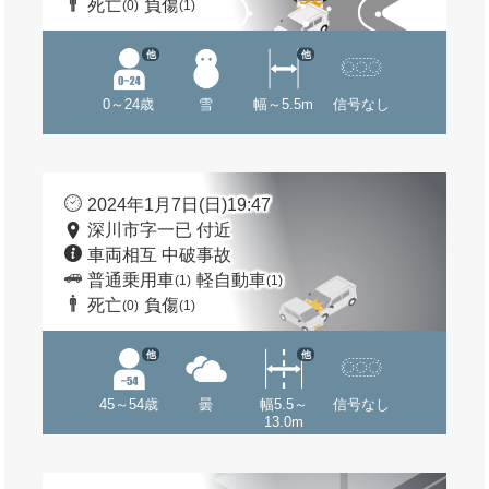
死亡
負傷
(0)
(1)
他
他
0～24歳
雪
幅～5.5m
信号なし
2024年1月7日(日)19:47
深川市字一已 付近
車両相互 中破事故
普通乗用車
軽自動車
(1)
(1)
死亡
負傷
(0)
(1)
他
他
45～54歳
曇
幅5.5～
信号なし
13.0m