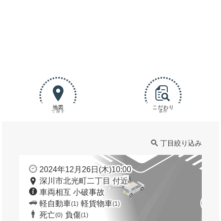
地図
こだわり
で探す
条件
丁目絞り込み
2024年12月26日(木)10:00
深川市北光町二丁目 付近
車両相互 小破事故
軽自動車
軽貨物車
(1)
(1)
死亡
負傷
(0)
(1)