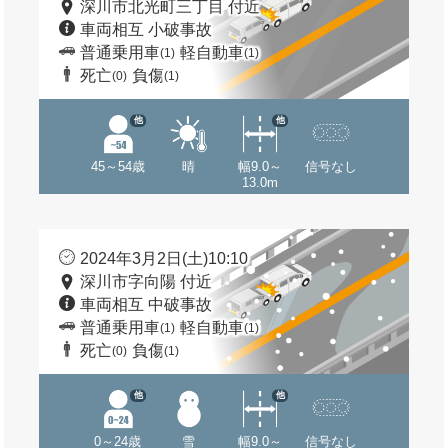
深川市北光町三丁目 付近
車両相互 小破事故
普通乗用車
軽自動車
(1)
(1)
死亡
負傷
(0)
(1)
他
他
45～54歳
晴
幅9.0～
信号なし
13.0m
2024年3月2日(土)10:10
深川市字向陽 付近
車両相互 中破事故
普通乗用車
軽自動車
(1)
(1)
死亡
負傷
(0)
(1)
他
他
0～24歳
雪
幅9.0～
信号なし