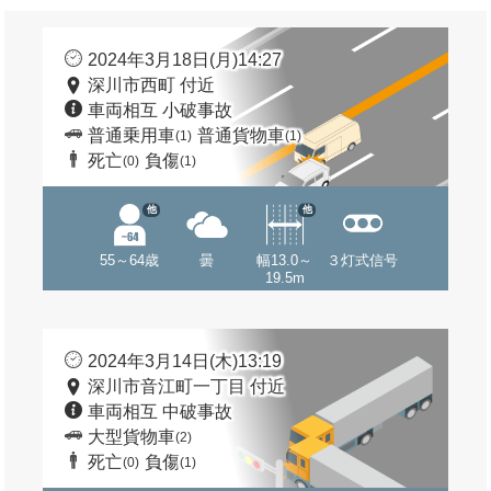
2024年3月18日(月)14:27
深川市西町 付近
車両相互 小破事故
普通乗用車
普通貨物車
(1)
(1)
死亡
負傷
(0)
(1)
他
他
55～64歳
曇
幅13.0～
３灯式信号
19.5m
2024年3月14日(木)13:19
深川市音江町一丁目 付近
車両相互 中破事故
大型貨物車
(2)
死亡
負傷
(0)
(1)