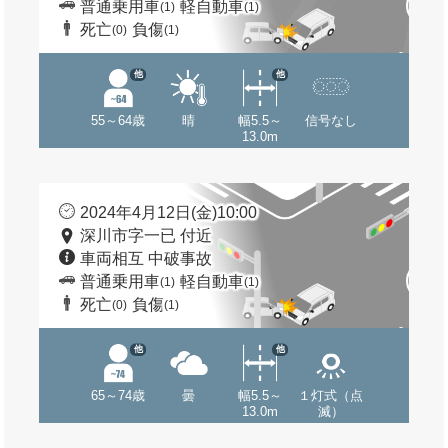
普通乗用車
軽自動車
(1)
(1)
死亡
負傷
(0)
(1)
他
他
55～64歳
晴
幅5.5～
信号なし
13.0m
2024年4月12日(金)10:00
深川市字一已 付近
車両相互 中破事故
普通乗用車
軽自動車
(1)
(1)
死亡
負傷
(0)
(1)
他
他
65～74歳
曇
幅5.5～
１灯式（点
13.0m
滅）