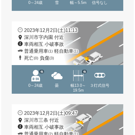
0～24歳
雪
幅～5.5m
信号なし
2023年12月2日(土)11:13
深川市字内園 付近
車両相互 小破事故
普通乗用車
軽自動車
(1)
(1)
死亡
負傷
(0)
(3)
他
他
0～24歳
曇
幅13.0～
３灯式信号
19.5m
2023年12月2日(土)09:47
深川市三条 付近
車両相互 小破事故
普通乗用車
軽自動車
(2)
(1)