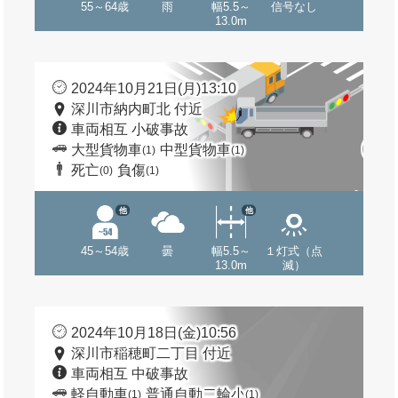
55～64歳
雨
幅5.5～
信号なし
13.0m
2024年10月21日(月)13:10
深川市納内町北 付近
車両相互 小破事故
大型貨物車
中型貨物車
(1)
(1)
死亡
負傷
(0)
(1)
他
他
45～54歳
曇
幅5.5～
１灯式（点
13.0m
滅）
2024年10月18日(金)10:56
深川市稲穂町二丁目 付近
車両相互 中破事故
軽自動車
普通自動二輪小
(1)
(1)