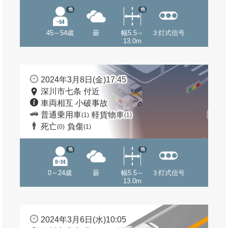
他
他
45～54歳
曇
幅5.5～
３灯式信号
13.0m
2024年3月8日(金)17:45
深川市七条 付近
車両相互 小破事故
普通乗用車
軽貨物車
(1)
(1)
死亡
負傷
(0)
(1)
他
他
0～24歳
曇
幅5.5～
３灯式信号
13.0m
2024年3月6日(水)10:05