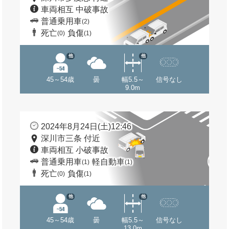
車両相互 中破事故
普通乗用車
(2)
死亡
負傷
(0)
(1)
他
他
45～54歳
曇
幅5.5～
信号なし
9.0m
2024年8月24日(土)12:46
深川市三条 付近
車両相互 小破事故
普通乗用車
軽自動車
(1)
(1)
死亡
負傷
(0)
(1)
他
他
45～54歳
曇
幅5.5～
信号なし
13.0m