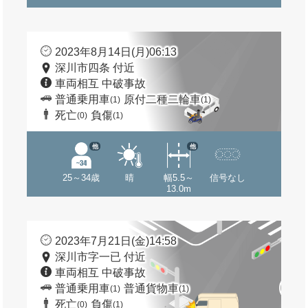
2023年8月14日(月)06:13
深川市四条 付近
車両相互 中破事故
普通乗用車
原付二種二輪車
(1)
(1)
死亡
負傷
(0)
(1)
他
他
25～34歳
晴
幅5.5～
信号なし
13.0m
2023年7月21日(金)14:58
深川市字一已 付近
車両相互 中破事故
普通乗用車
普通貨物車
(1)
(1)
死亡
負傷
(0)
(1)