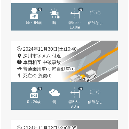
他
他
55～64歳
晴
幅5.5～
信号なし
13.0m
2024年11月30日(土)10:40
深川市字メム 付近
車両相互 中破事故
普通乗用車
軽自動車
(1)
(1)
死亡
負傷
(0)
(1)
他
他
0～24歳
曇
幅5.5～
信号なし
9.0m
2024年11月22日(金)08:35