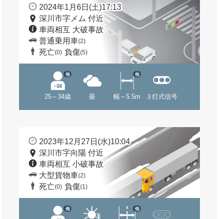
2024年1月6日(土)17:13
深川市字メム 付近
車両相互 大破事故
普通乗用車
(2)
死亡
負傷
(0)
(5)
他
他
25～34歳
曇
幅～5.5m
３灯式信号
2023年12月27日(水)10:04
深川市字向陽 付近
車両相互 小破事故
大型貨物車
(2)
死亡
負傷
(0)
(1)
他
他