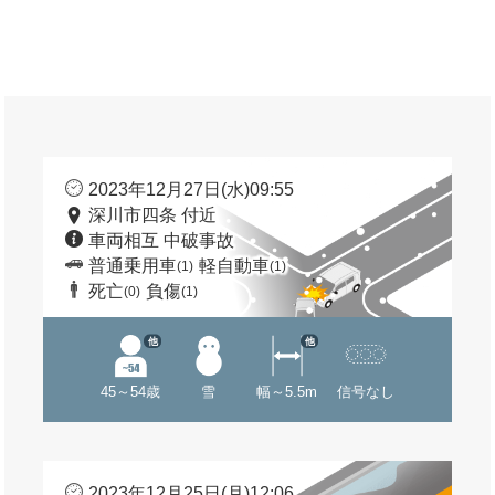
2023年12月27日(水)09:55
深川市四条 付近
車両相互 中破事故
普通乗用車
軽自動車
(1)
(1)
死亡
負傷
(0)
(1)
他
他
45～54歳
雪
幅～5.5m
信号なし
2023年12月25日(月)12:06