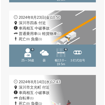
2024年8月23日(金)10:50
深川市四条 付近
車両相互 中破事故
普通乗用車
軽貨物車
(1)
(1)
死亡
負傷
(0)
(1)
他
他
25～34歳
曇
幅13.0～
３灯式信号
19.5m
2024年8月14日(水)12:43
深川市文光町 付近
車両相互 小破事故
自転車
(1)
死亡
負傷
(0)
(1)