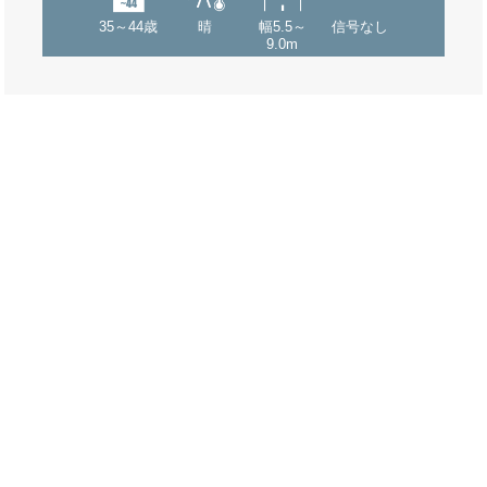
35～44歳
晴
幅5.5～
信号なし
9.0m