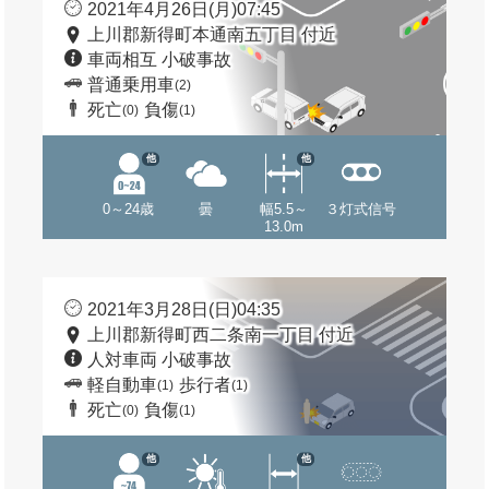
2021年4月26日(月)07:45
上川郡新得町本通南五丁目 付近
車両相互 小破事故
普通乗用車
(2)
死亡
負傷
(0)
(1)
他
他
0～24歳
曇
幅5.5～
３灯式信号
13.0m
2021年3月28日(日)04:35
上川郡新得町西二条南一丁目 付近
人対車両 小破事故
軽自動車
歩行者
(1)
(1)
死亡
負傷
(0)
(1)
他
他