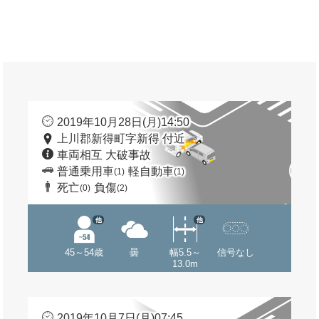
2019年10月28日(月)14:50
上川郡新得町字新得 付近
車両相互 大破事故
普通乗用車
軽自動車
(1)
(1)
死亡
負傷
(0)
(2)
他
他
45～54歳
曇
幅5.5～
信号なし
13.0m
2019年10月7日(月)07:45