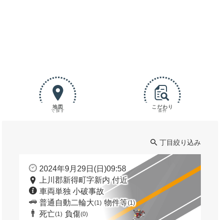
地図
こだわり
で探す
条件
丁目絞り込み
2024年9月29日(日)09:58
上川郡新得町字新内 付近
車両単独 小破事故
普通自動二輪大
物件等
(1)
(1)
死亡
負傷
(1)
(0)