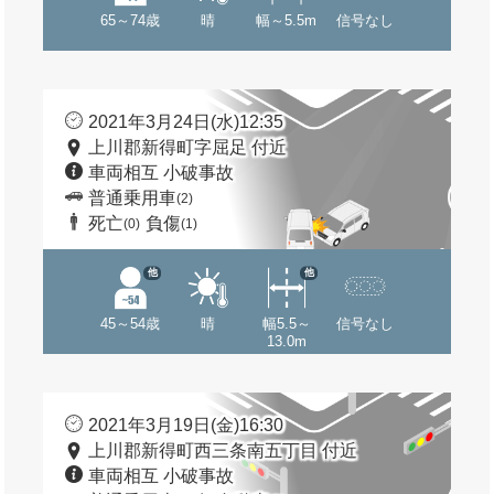
65～74歳
晴
幅～5.5m
信号なし
2021年3月24日(水)12:35
上川郡新得町字屈足 付近
車両相互 小破事故
普通乗用車
(2)
死亡
負傷
(0)
(1)
他
他
45～54歳
晴
幅5.5～
信号なし
13.0m
2021年3月19日(金)16:30
上川郡新得町西三条南五丁目 付近
車両相互 小破事故