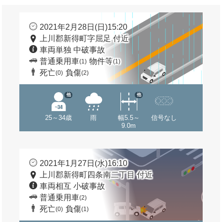
2021年2月28日(日)15:20
上川郡新得町字屈足 付近
車両単独 中破事故
普通乗用車
物件等
(1)
(1)
死亡
負傷
(0)
(2)
他
他
25～34歳
雨
幅5.5～
信号なし
9.0m
2021年1月27日(水)16:10
上川郡新得町四条南二丁目 付近
車両相互 小破事故
普通乗用車
(2)
死亡
負傷
(0)
(1)