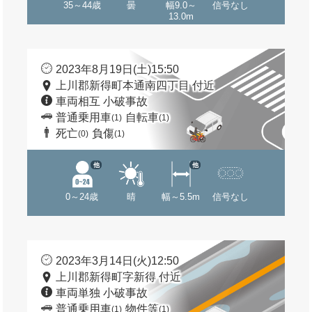
35～44歳
曇
幅9.0～
信号なし
13.0m
2023年8月19日(土)15:50
上川郡新得町本通南四丁目 付近
車両相互 小破事故
普通乗用車
自転車
(1)
(1)
死亡
負傷
(0)
(1)
他
他
0～24歳
晴
幅～5.5m
信号なし
2023年3月14日(火)12:50
上川郡新得町字新得 付近
車両単独 小破事故
普通乗用車
物件等
(1)
(1)