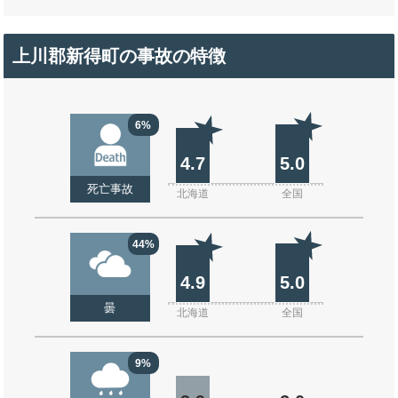
上川郡新得町の事故の特徴
6%
4.7
5.0
死亡事故
北海道
全国
44%
4.9
5.0
曇
北海道
全国
9%