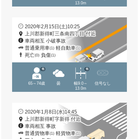
13.0m
2020年2月15日(土)10:25
上川郡新得町三条南四丁目 付近
車両相互 小破事故
普通乗用車
軽自動車
(1)
(1)
死亡
負傷
(0)
(1)
他
他
65～74歳
曇
幅9.0～
信号なし
13.0m
2020年1月8日(水)14:45
上川郡新得町字新得 付近
車両相互 事故
普通貨物車
軽貨物車
(1)
(1)