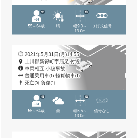
他
他
55～64歳
晴
幅9.0～
３灯式信号
13.0m
2021年5月31日(月)14:55
上川郡新得町字屈足 付近
車両相互 小破事故
普通乗用車
軽貨物車
(1)
(1)
死亡
負傷
(0)
(1)
他
他
55～64歳
曇
幅5.5～
信号なし
13.0m