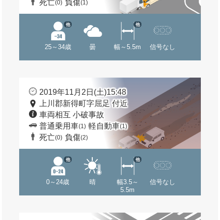
死亡
負傷
(0)
(1)
他
他
25～34歳
曇
幅～5.5m
信号なし
2019年11月2日(土)15:48
上川郡新得町字屈足 付近
車両相互 小破事故
普通乗用車
軽自動車
(1)
(1)
死亡
負傷
(0)
(2)
他
他
0～24歳
晴
幅3.5～
信号なし
5.5m