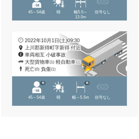
45～54歳
晴
幅5.5～
信号なし
13.0m
2022年10月1日(土)09:30
上川郡新得町字新得 付近
車両相互 小破事故
大型貨物車
軽自動車
(1)
(1)
死亡
負傷
(0)
(1)
他
他
45～54歳
晴
幅～5.5m
信号なし