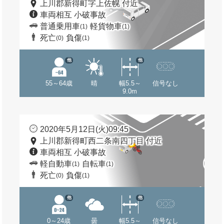
上川郡新得町字上佐幌 付近
車両相互 小破事故
普通乗用車
軽貨物車
(1)
(1)
死亡
負傷
(0)
(1)
他
他
55～64歳
晴
幅5.5～
信号なし
9.0m
2020年5月12日(火)09:45
上川郡新得町西二条南四丁目 付近
車両相互 小破事故
軽自動車
自転車
(1)
(1)
死亡
負傷
(0)
(1)
他
他
0～24歳
曇
幅5.5～
信号なし