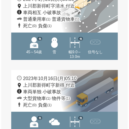
上川郡新得町字清水 付近
車両相互 小破事故
普通乗用車
普通貨物車
(1)
(1)
死亡
負傷
(0)
(1)
他
他
45～54歳
雪
幅9.0～
信号なし
13.0m
2023年10月16日(月)05:10
上川郡新得町字新得 付近
車両単独 小破事故
大型貨物車
物件等
(1)
(1)
死亡
負傷
(0)
(1)
他
他