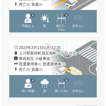
死亡
負傷
(0)
(2)
他
他
75歳以上
晴
幅5.5～
信号なし
9.0m
2023年3月13日(月)12:35
上川郡新得町屈足柏町一丁目 付近
車両相互 小破事故
普通乗用車
普通貨物車
(1)
(1)
死亡
負傷
(0)
(1)
他
他
45～54歳
雨
幅～5.5m
信号なし