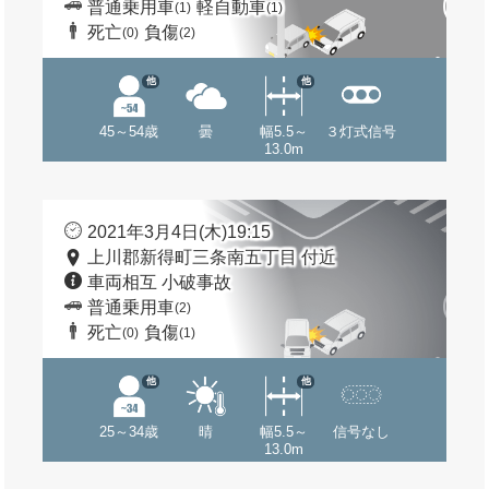
普通乗用車
軽自動車
(1)
(1)
死亡
負傷
(0)
(2)
他
他
45～54歳
曇
幅5.5～
３灯式信号
13.0m
2021年3月4日(木)19:15
上川郡新得町三条南五丁目 付近
車両相互 小破事故
普通乗用車
(2)
死亡
負傷
(0)
(1)
他
他
25～34歳
晴
幅5.5～
信号なし
13.0m