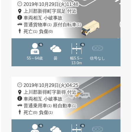
2019年10月29日(火)11:48
上川郡新得町字屈足 付近
車両相互 小破事故
普通貨物車
原付自転車
(1)
(1)
死亡
負傷
(1)
(0)
他
他
55～64歳
曇
幅5.5～
信号なし
13.0m
2019年10月29日(火)04:25
上川郡新得町字新得 付近
車両相互 小破事故
普通乗用車
軽自動車
(1)
(1)
死亡
負傷
(0)
(1)
他
他