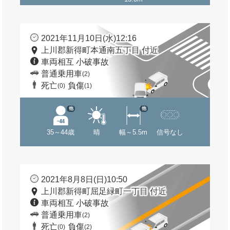
2021年11月10日(水)12:16
上川郡新得町本通南五丁目 付近
車両相互 小破事故
普通乗用車
(2)
死亡
負傷
(0)
(1)
他
他
35～44歳
晴
幅～5.5m
信号なし
2021年8月8日(日)10:50
上川郡新得町屈足緑町一丁目 付近
車両相互 小破事故
普通乗用車
(2)
死亡
負傷
(0)
(2)