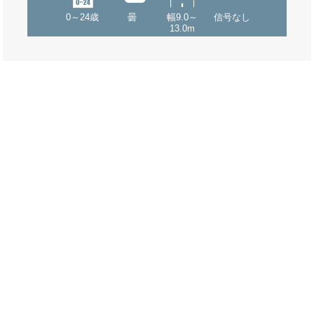
0～24歳
曇
幅9.0～
信号なし
13.0m