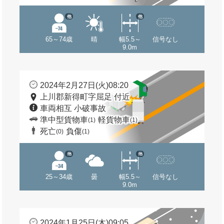
他
他
65～74歳
晴
幅5.5～
信号なし
9.0m
2024年2月27日(火)08:20
上川郡新得町字屈足 付近
車両相互 小破事故
準中型貨物車
軽貨物車
(1)
(1)
死亡
負傷
(0)
(1)
他
他
25～34歳
曇
幅5.5～
信号なし
9.0m
2024年1月25日(木)09:05