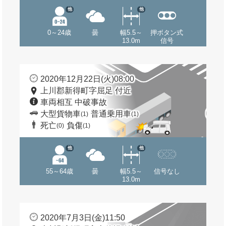
他
他
0～24歳
曇
幅5.5～
押ボタン式
13.0m
信号
2020年12月22日(火)08:00
上川郡新得町字屈足 付近
車両相互 中破事故
大型貨物車
普通乗用車
(1)
(1)
死亡
負傷
(0)
(1)
他
他
55～64歳
曇
幅5.5～
信号なし
13.0m
2020年7月3日(金)11:50