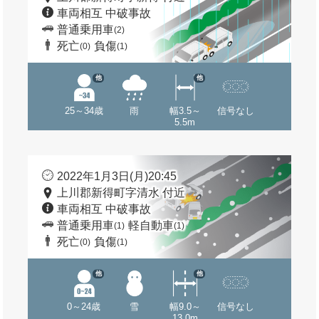
車両相互 中破事故
普通乗用車
(2)
死亡
負傷
(0)
(1)
他
他
25～34歳
雨
幅3.5～
信号なし
5.5m
2022年1月3日(月)20:45
上川郡新得町字清水 付近
車両相互 中破事故
普通乗用車
軽自動車
(1)
(1)
死亡
負傷
(0)
(1)
他
他
0～24歳
雪
幅9.0～
信号なし
13.0m