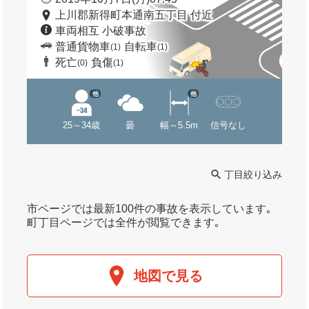
上川郡新得町本通南五丁目 付近
車両相互 小破事故
普通貨物車
自転車
(1)
(1)
死亡
負傷
(0)
(1)
他
他
25～34歳
曇
幅～5.5m
信号なし
丁目絞り込み
市ページでは最新100件の事故を表示しています｡
町丁目ページでは全件が閲覧できます｡
地図で見る