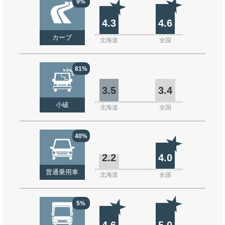
9%
4.3
4.6
カーブ
北海道
全国
81%
3.5
3.4
小破
北海道
全国
40%
2.2
4.0
普通乗用車
北海道
全国
5%
4.6
5.0