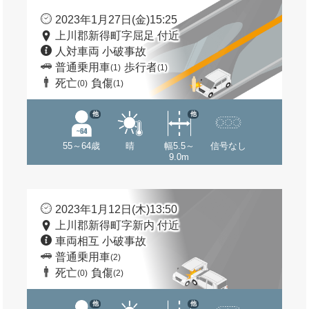
2023年1月27日(金)15:25
上川郡新得町字屈足 付近
人対車両 小破事故
普通乗用車
歩行者
(1)
(1)
死亡
負傷
(0)
(1)
他
他
55～64歳
晴
幅5.5～
信号なし
9.0m
2023年1月12日(木)13:50
上川郡新得町字新内 付近
車両相互 小破事故
普通乗用車
(2)
死亡
負傷
(0)
(2)
他
他