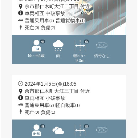
余市郡仁木町大江二丁目 付近
車両相互 中破事故
普通乗用車
普通貨物車
(2)
(1)
死亡
負傷
(0)
(2)
他
他
55～64歳
雨
幅5.5～
信号なし
9.0m
2024年1月5日(金)18:05
余市郡仁木町大江三丁目 付近
車両相互 小破事故
普通乗用車
軽自動車
(2)
(1)
死亡
負傷
(0)
(1)
他
他