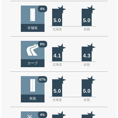
4%
5.0
5.0
非舗装
北海道
全国
8%
4.1
4.3
カーブ
北海道
全国
67%
5.0
5.0
単路
北海道
全国
4%