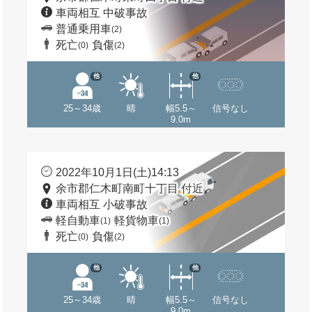
車両相互 中破事故
普通乗用車
(2)
死亡
負傷
(0)
(2)
他
他
25～34歳
晴
幅5.5～
信号なし
9.0m
2022年10月1日(土)14:13
余市郡仁木町南町十丁目 付近
車両相互 小破事故
軽自動車
軽貨物車
(1)
(1)
死亡
負傷
(0)
(2)
他
他
25～34歳
晴
幅5.5～
信号なし
9.0m