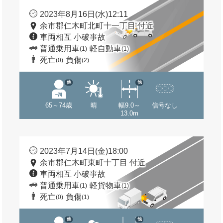
2023年8月16日(水)12:11
余市郡仁木町北町十一丁目 付近
車両相互 小破事故
普通乗用車
軽自動車
(1)
(1)
死亡
負傷
(0)
(2)
他
他
65～74歳
晴
幅9.0～
信号なし
13.0m
2023年7月14日(金)18:00
余市郡仁木町東町十丁目 付近
車両相互 小破事故
普通乗用車
軽貨物車
(1)
(1)
死亡
負傷
(0)
(1)
他
他