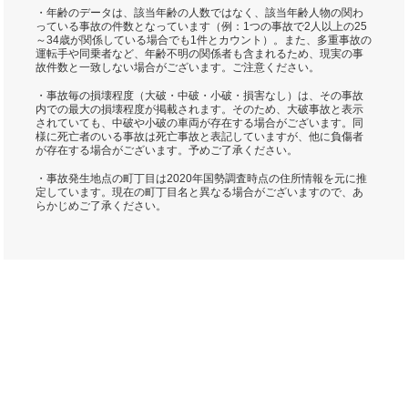
・年齢のデータは、該当年齢の人数ではなく、該当年齢人物の関わ
っている事故の件数となっています（例：1つの事故で2人以上の25
～34歳が関係している場合でも1件とカウント）。また、多重事故の
運転手や同乗者など、年齢不明の関係者も含まれるため、現実の事
故件数と一致しない場合がございます。ご注意ください。
・事故毎の損壊程度（大破・中破・小破・損害なし）は、その事故
内での最大の損壊程度が掲載されます。そのため、大破事故と表示
されていても、中破や小破の車両が存在する場合がございます。同
様に死亡者のいる事故は死亡事故と表記していますが、他に負傷者
が存在する場合がございます。予めご了承ください。
・事故発生地点の町丁目は2020年国勢調査時点の住所情報を元に推
定しています。現在の町丁目名と異なる場合がございますので、あ
らかじめご了承ください。