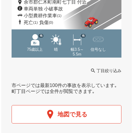
余市郡仁木町南町七丁目 付近
車両単独 小破事故
小型農耕作業車
(1)
死亡
負傷
(1)
(0)
他
他
75歳以上
晴
幅3.5～
信号なし
5.5m
丁目絞り込み
市ページでは最新100件の事故を表示しています｡
町丁目ページでは全件が閲覧できます｡
地図で見る