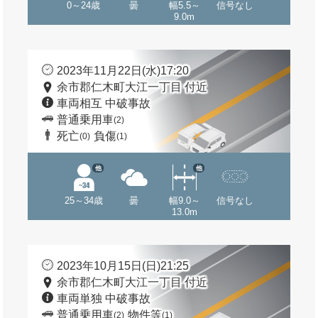
0～24歳
曇
幅5.5～
信号なし
9.0m
2023年11月22日(水)17:20
余市郡仁木町大江一丁目 付近
車両相互 中破事故
普通乗用車
(2)
死亡
負傷
(0)
(1)
他
他
25～34歳
曇
幅9.0～
信号なし
13.0m
2023年10月15日(日)21:25
余市郡仁木町大江一丁目 付近
車両単独 中破事故
普通乗用車
物件等
(2)
(1)