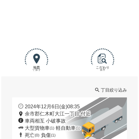
地図
こだわり
で探す
条件
丁目絞り込み
2024年12月6日(金)08:35
余市郡仁木町大江一丁目 付近
車両相互 小破事故
大型貨物車
軽自動車
(1)
(1)
死亡
負傷
(0)
(1)