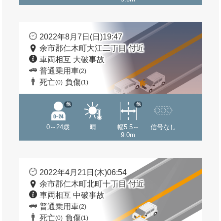
2022年8月7日(日)19:47
余市郡仁木町大江二丁目 付近
車両相互 大破事故
普通乗用車
(2)
死亡
負傷
(0)
(1)
他
他
0～24歳
晴
幅5.5～
信号なし
9.0m
2022年4月21日(木)06:54
余市郡仁木町北町十丁目 付近
車両相互 中破事故
普通乗用車
(2)
死亡
負傷
(0)
(1)