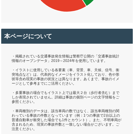
本ページについて
・掲載されている交通事故発生情報は警察庁公開の「交通事故統計
情報のオープンデータ」2019～2024年を使用しています。
・イラストに使用している各要素（車、背景、車、天候、信号、衝
突地点など）は、代表的なイメージをイラスト化しており、色や形
状等含め現実の事故の状況とは異なります。あくまで、事故のイメ
ージとして参考までにご活用ください。
・多重事故の場合でもイラスト上では最大２台（歩行者含む）まで
しか表現されていません。詳細は事故の個別ページの文字情報をご
参照ください。
・車両種別のデータは、該当車両の数ではなく、該当車両種別の関
わっている事故の件数となっています（例：1つの事故で2台以上の
普通自動車が衝突した場合でも1件とカウント）。また、不明車両が
含まれるため、現実の事故件数と一致しない場合がございます。ご
注意ください。