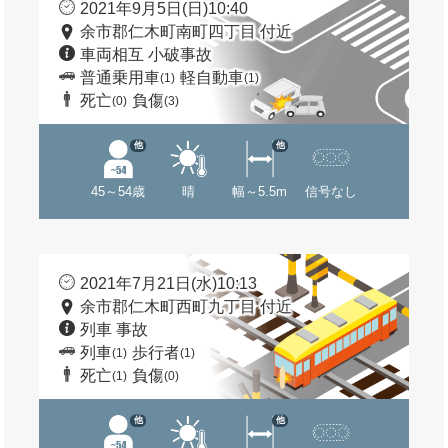
2021年9月5日(日)10:40
余市郡仁木町南町四丁目 付近
車両相互 小破事故
普通乗用車
軽自動車
(1)
(1)
死亡
負傷
(0)
(3)
他
他
45～54歳
晴
幅～5.5m
信号なし
2021年7月21日(水)10:13
余市郡仁木町西町九丁目 付近
列車 事故
列車
歩行者
(1)
(1)
死亡
負傷
(1)
(0)
他
他