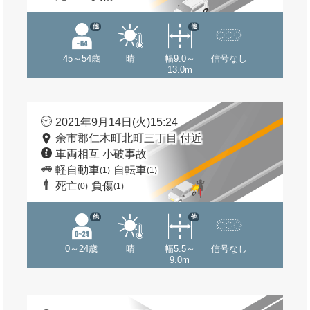
他
他
45～54歳
晴
幅9.0～
信号なし
13.0m
2021年9月14日(火)15:24
余市郡仁木町北町三丁目 付近
車両相互 小破事故
軽自動車
自転車
(1)
(1)
死亡
負傷
(0)
(1)
他
他
0～24歳
晴
幅5.5～
信号なし
9.0m