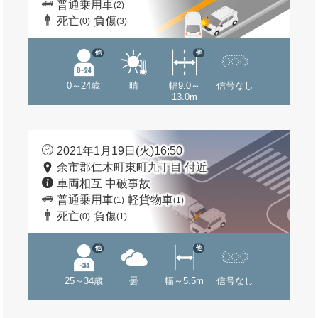
普通乗用車
(2)
死亡
負傷
(0)
(3)
他
他
0～24歳
晴
幅9.0～
信号なし
13.0m
2021年1月19日(火)16:50
余市郡仁木町東町九丁目 付近
車両相互 中破事故
普通乗用車
軽貨物車
(1)
(1)
死亡
負傷
(0)
(1)
他
他
25～34歳
曇
幅～5.5m
信号なし