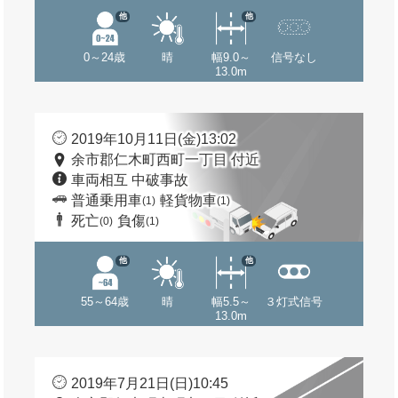
他
他
0～24歳
晴
幅9.0～
信号なし
13.0m
2019年10月11日(金)13:02
余市郡仁木町西町一丁目 付近
車両相互 中破事故
普通乗用車
軽貨物車
(1)
(1)
死亡
負傷
(0)
(1)
他
他
55～64歳
晴
幅5.5～
３灯式信号
13.0m
2019年7月21日(日)10:45