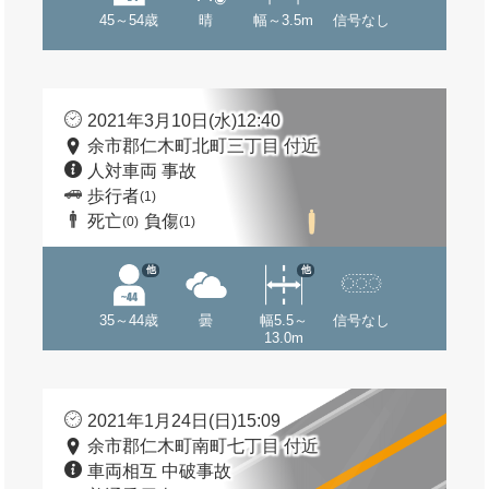
45～54歳
晴
幅～3.5m
信号なし
2021年3月10日(水)12:40
余市郡仁木町北町三丁目 付近
人対車両 事故
歩行者
(1)
死亡
負傷
(0)
(1)
他
他
35～44歳
曇
幅5.5～
信号なし
13.0m
2021年1月24日(日)15:09
余市郡仁木町南町七丁目 付近
車両相互 中破事故