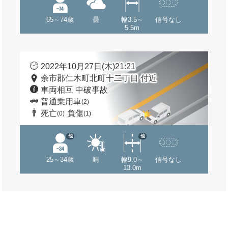
65～74歳
曇
幅3.5～
信号なし
5.5m
2022年10月27日(木)21:21
余市郡仁木町北町十二丁目 付近
車両相互 中破事故
普通乗用車
(2)
死亡
負傷
(0)
(1)
他
他
25～34歳
晴
幅9.0～
信号なし
13.0m