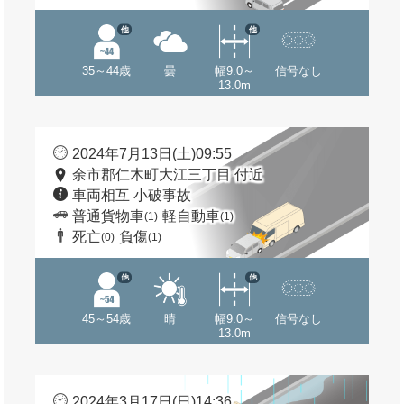
他
他
35～44歳
曇
幅9.0～
信号なし
13.0m
2024年7月13日(土)09:55
余市郡仁木町大江三丁目 付近
車両相互 小破事故
普通貨物車
軽自動車
(1)
(1)
死亡
負傷
(0)
(1)
他
他
45～54歳
晴
幅9.0～
信号なし
13.0m
2024年3月17日(日)14:36