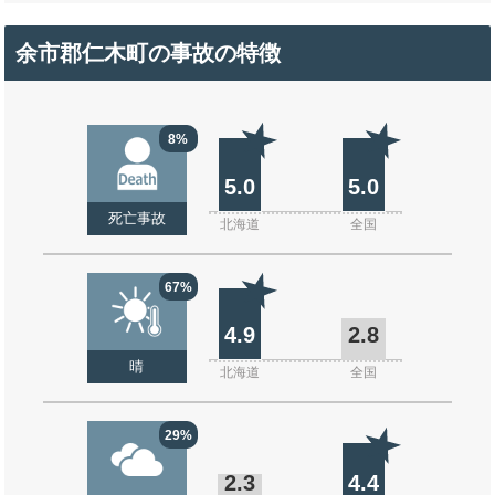
余市郡仁木町の事故の特徴
8%
5.0
5.0
死亡事故
北海道
全国
67%
4.9
2.8
晴
北海道
全国
29%
2.3
4.4