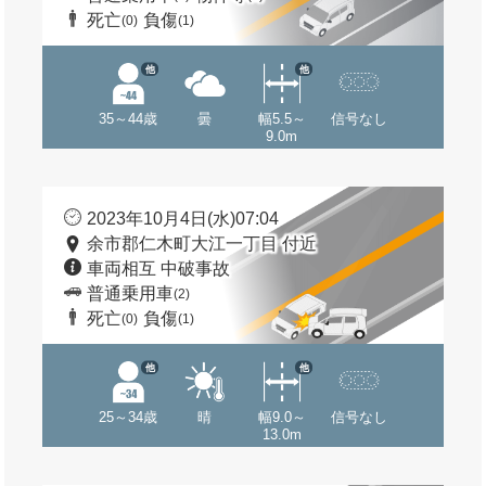
死亡
負傷
(0)
(1)
他
他
35～44歳
曇
幅5.5～
信号なし
9.0m
2023年10月4日(水)07:04
余市郡仁木町大江一丁目 付近
車両相互 中破事故
普通乗用車
(2)
死亡
負傷
(0)
(1)
他
他
25～34歳
晴
幅9.0～
信号なし
13.0m