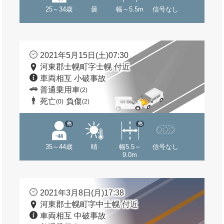
25～34歳
曇
幅～5.5m
信号なし
2021年5月15日(土)07:30
河東郡士幌町字士幌 付近
車両相互 小破事故
普通乗用車
(2)
死亡
負傷
(0)
(2)
他
他
35～44歳
晴
幅5.5～
信号なし
9.0m
2021年3月8日(月)17:38
河東郡士幌町字中士幌 付近
車両相互 中破事故