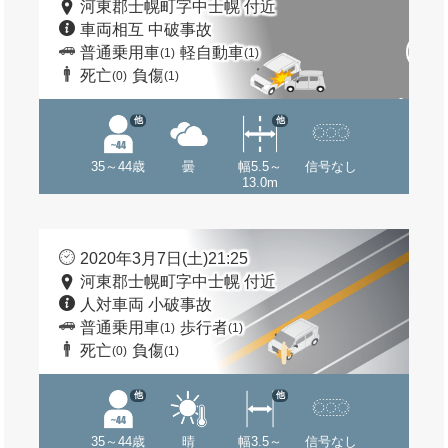
河東郡士幌町字中士幌 付近
車両相互 中破事故
普通乗用車
軽自動車
(1)
(1)
死亡
負傷
(0)
(1)
他
他
35～44歳
曇
幅5.5～
信号なし
13.0m
2020年3月7日(土)21:25
河東郡士幌町字中士幌 付近
人対車両 小破事故
普通乗用車
歩行者
(1)
(1)
死亡
負傷
(0)
(1)
他
他
35～44歳
晴
幅3.5～
信号なし