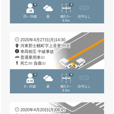
他
他
25～34歳
曇
幅5.5～
信号なし
9.0m
2020年4月27日(月)14:30
河東郡士幌町字上音更 付近
車両相互 中破事故
普通乗用車
(2)
死亡
負傷
(0)
(1)
他
他
0～24歳
曇
幅5.5～
信号なし
9.0m
2020年4月20日(月)08:45