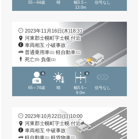
55～64歳
晴
幅5.5～
信号なし
13.0m
2023年11月16日(木)18:31
河東郡士幌町字士幌 付近
車両相互 小破事故
普通乗用車
軽自動車
(1)
(1)
死亡
負傷
(0)
(1)
他
他
65～74歳
晴
幅5.5～
信号なし
9.0m
2023年10月22日(日)10:00
河東郡士幌町字士幌 付近
車両相互 中破事故
軽自動車
軽貨物車
(1)
(1)