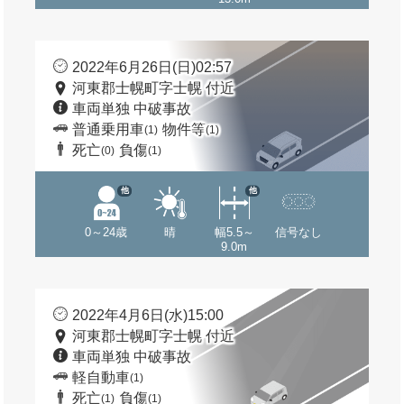
2022年6月26日(日)02:57
河東郡士幌町字士幌 付近
車両単独 中破事故
普通乗用車
物件等
(1)
(1)
死亡
負傷
(0)
(1)
他
他
0～24歳
晴
幅5.5～
信号なし
9.0m
2022年4月6日(水)15:00
河東郡士幌町字士幌 付近
車両単独 中破事故
軽自動車
(1)
死亡
負傷
(1)
(1)