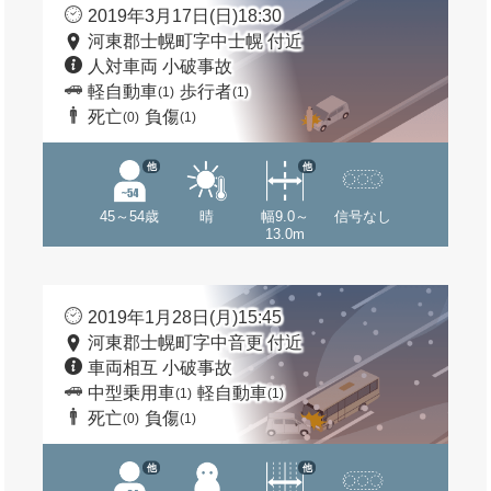
2019年3月17日(日)18:30
河東郡士幌町字中士幌 付近
人対車両 小破事故
軽自動車
歩行者
(1)
(1)
死亡
負傷
(0)
(1)
他
他
45～54歳
晴
幅9.0～
信号なし
13.0m
2019年1月28日(月)15:45
河東郡士幌町字中音更 付近
車両相互 小破事故
中型乗用車
軽自動車
(1)
(1)
死亡
負傷
(0)
(1)
他
他