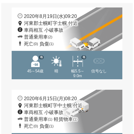
2020年8月19日(水)09:20
河東郡士幌町字士幌 付近
車両相互 小破事故
普通乗用車
(2)
死亡
負傷
(0)
(1)
他
他
45～54歳
晴
幅5.5～
信号なし
9.0m
2020年6月15日(月)08:20
河東郡士幌町字中士幌 付近
車両相互 小破事故
普通乗用車
軽貨物車
(1)
(1)
死亡
負傷
(0)
(1)