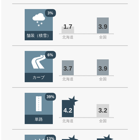
3%
1.7
3.9
舗装（積雪）
北海道
全国
6%
3.7
3.9
カーブ
北海道
全国
39%
4.2
3.2
単路
北海道
全国
13%