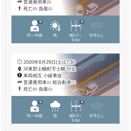
普通乗用車
(2)
死亡
負傷
(0)
(1)
他
他
35～44歳
晴
幅5.5～
信号なし
9.0m
2020年8月29日(土)17:30
河東郡士幌町字士幌 付近
車両相互 小破事故
普通乗用車
軽自動車
(1)
(1)
死亡
負傷
(0)
(1)
他
他
35～44歳
雨
幅5.5～
信号なし
9.0m