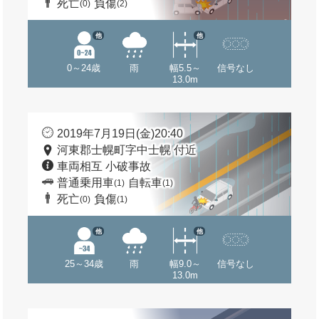
死亡
負傷
(0)
(2)
他
他
0～24歳
雨
幅5.5～
信号なし
13.0m
2019年7月19日(金)20:40
河東郡士幌町字中士幌 付近
車両相互 小破事故
普通乗用車
自転車
(1)
(1)
死亡
負傷
(0)
(1)
他
他
25～34歳
雨
幅9.0～
信号なし
13.0m