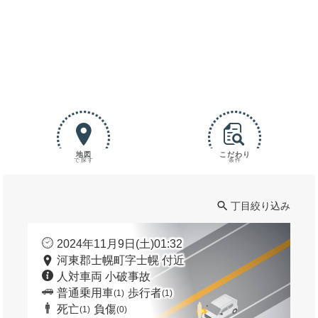
地図
こだわり
で探す
条件
丁目絞り込み
2024年11月9日(土)01:32
河東郡士幌町字士幌 付近
人対車両 小破事故
普通乗用車
歩行者
(1)
(1)
死亡
負傷
(1)
(0)