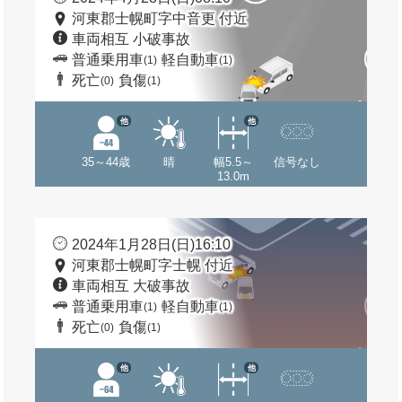
河東郡士幌町字中音更 付近
車両相互 小破事故
普通乗用車
軽自動車
(1)
(1)
死亡
負傷
(0)
(1)
他
他
35～44歳
晴
幅5.5～
信号なし
13.0m
2024年1月28日(日)16:10
河東郡士幌町字士幌 付近
車両相互 大破事故
普通乗用車
軽自動車
(1)
(1)
死亡
負傷
(0)
(1)
他
他