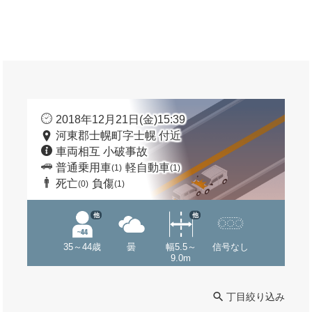
2018年12月21日(金)15:39
河東郡士幌町字士幌 付近
車両相互 小破事故
普通乗用車
軽自動車
(1)
(1)
死亡
負傷
(0)
(1)
他
他
35～44歳
曇
幅5.5～
信号なし
9.0m
丁目絞り込み