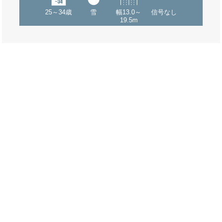
25～34歳
雪
幅13.0～
信号なし
19.5m