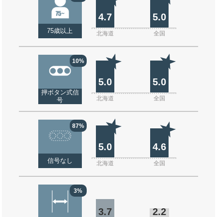
4.7
5.0
75歳以上
北海道
全国
10%
5.0
5.0
押ボタン式信
北海道
全国
号
87%
5.0
4.6
信号なし
北海道
全国
3%
3.7
2.2