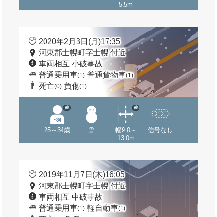
5.5m
2020年2月3日(月)17:35
河東郡士幌町字士幌 付近
車両相互 小破事故
普通乗用車
普通貨物車
(1)
(1)
死亡
負傷
(0)
(1)
他
他
25～34歳
雪
幅9.0～
信号なし
13.0m
2019年11月7日(木)16:05
河東郡士幌町字士幌 付近
車両相互 中破事故
普通乗用車
軽自動車
(1)
(1)