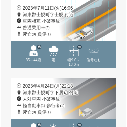
2023年7月11日(火)16:06
河東郡士幌町字士幌 付近
車両相互 小破事故
普通乗用車
(2)
死亡
負傷
(0)
(1)
他
他
35～44歳
雨
幅9.0～
信号なし
13.0m
2023年4月24日(月)22:18
河東郡士幌町字下居辺 付近
人対車両 小破事故
軽自動車
歩行者
(1)
(1)
死亡
負傷
(0)
(1)
他
他