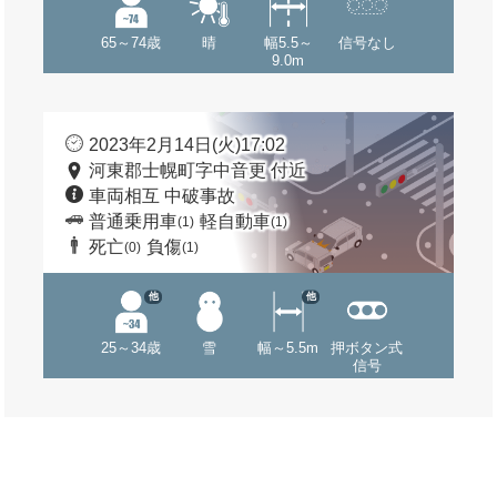
65～74歳
晴
幅5.5～
信号なし
9.0m
2023年2月14日(火)17:02
河東郡士幌町字中音更 付近
車両相互 中破事故
普通乗用車
軽自動車
(1)
(1)
死亡
負傷
(0)
(1)
他
他
25～34歳
雪
幅～5.5m
押ボタン式
信号