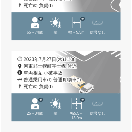
死亡
負傷
(0)
(1)
他
他
65～74歳
晴
幅～5.5m
信号なし
2023年7月27日(木)11:08
河東郡士幌町字士幌 付近
車両相互 小破事故
普通乗用車
普通貨物車
(1)
(1)
死亡
負傷
(0)
(1)
他
他
25～34歳
晴
幅5.5～
信号なし
13.0m