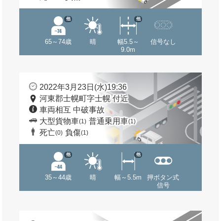
他
他
65～74歳
晴
幅5.5～
信号なし
9.0m
2022年3月23日(水)19:36
河東郡士幌町字士幌 付近
車両相互 中破事故
大型貨物車
普通乗用車
(1)
(1)
死亡
負傷
(0)
(1)
他
他
35～44歳
晴
幅～5.5m
押ボタン式
信号