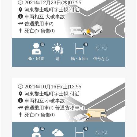
2021年12月23日(木)07:55
河東郡士幌町字士幌 付近
車両相互 大破事故
普通乗用車
(2)
死亡
負傷
(0)
(1)
他
他
45～54歳
晴
幅～5.5m
信号なし
2021年10月16日(土)13:55
河東郡士幌町字士幌 付近
車両相互 小破事故
普通乗用車
普通貨物車
(1)
(1)
死亡
負傷
(0)
(1)
他
他