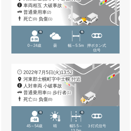
車両相互 大破事故
普通乗用車
(2)
死亡
負傷
(0)
(1)
他
他
0～24歳
曇
幅～5.5m
押ボタン式
信号
2022年7月5日(火)13:52
河東郡士幌町字中士幌 付近
人対車両 小破事故
普通乗用車
歩行者
(1)
(1)
死亡
負傷
(1)
(0)
他
他
45～54歳
晴
幅5.5～
３灯式信号
13.0m