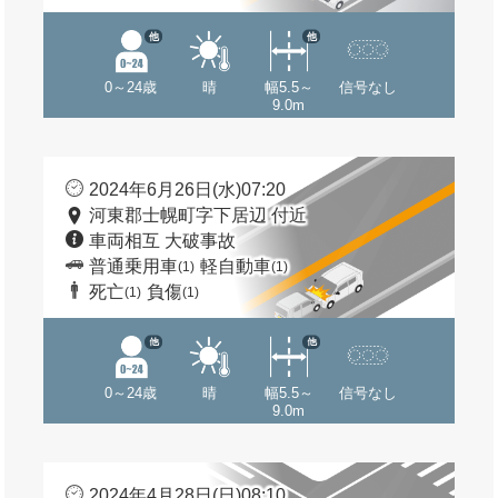
他
他
0～24歳
晴
幅5.5～
信号なし
9.0m
2024年6月26日(水)07:20
河東郡士幌町字下居辺 付近
車両相互 大破事故
普通乗用車
軽自動車
(1)
(1)
死亡
負傷
(1)
(1)
他
他
0～24歳
晴
幅5.5～
信号なし
9.0m
2024年4月28日(日)08:10