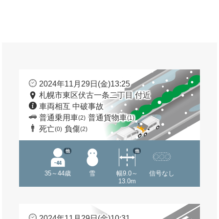
2024年11月29日(金)13:25
札幌市東区伏古一条二丁目 付近
車両相互 中破事故
普通乗用車
普通貨物車
(2)
(1)
死亡
負傷
(0)
(2)
他
他
35～44歳
雪
幅9.0～
信号なし
13.0m
2024年11月29日(金)10:31