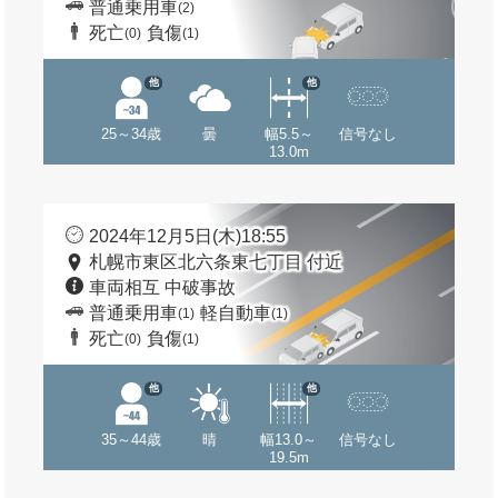
普通乗用車
(2)
死亡
負傷
(0)
(1)
他
他
25～34歳
曇
幅5.5～
信号なし
13.0m
2024年12月5日(木)18:55
札幌市東区北六条東七丁目 付近
車両相互 中破事故
普通乗用車
軽自動車
(1)
(1)
死亡
負傷
(0)
(1)
他
他
35～44歳
晴
幅13.0～
信号なし
19.5m