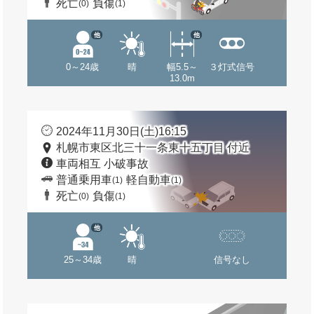
死亡
負傷
(0)
(1)
他
他
0～24歳
晴
幅5.5～
３灯式信号
13.0m
2024年11月30日(土)16:15
札幌市東区北三十一条東十五丁目 付近
車両相互 小破事故
普通乗用車
軽自動車
(1)
(1)
死亡
負傷
(0)
(1)
他
25～34歳
晴
信号なし