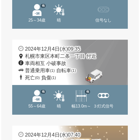
他
25～34歳
晴
信号なし
2024年12月4日(水)09:35
札幌市東区本町二条一丁目 付近
車両相互 小破事故
普通乗用車
自転車
(1)
(1)
死亡
負傷
(0)
(1)
他
他
55～64歳
晴
幅13.0m～
３灯式信号
2024年12月4日(水)07:40