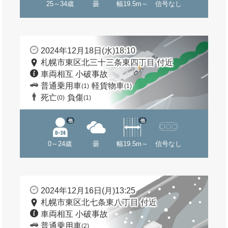
25～34歳
曇
幅19.5m～
信号なし
2024年12月18日(水)18:10
札幌市東区北三十三条東四丁目 付近
車両相互 小破事故
普通乗用車
軽貨物車
(1)
(1)
死亡
負傷
(0)
(1)
他
他
0～24歳
曇
幅19.5m～
信号なし
2024年12月16日(月)13:25
札幌市東区北七条東八丁目 付近
車両相互 小破事故
普通乗用車
(2)