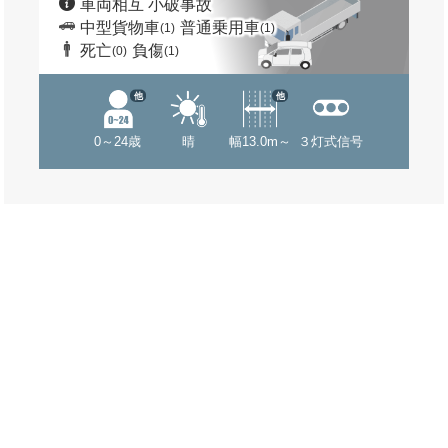
車両相互 小破事故
中型貨物車
普通乗用車
(1)
(1)
死亡
負傷
(0)
(1)
他
他
0～24歳
晴
幅13.0m～
３灯式信号