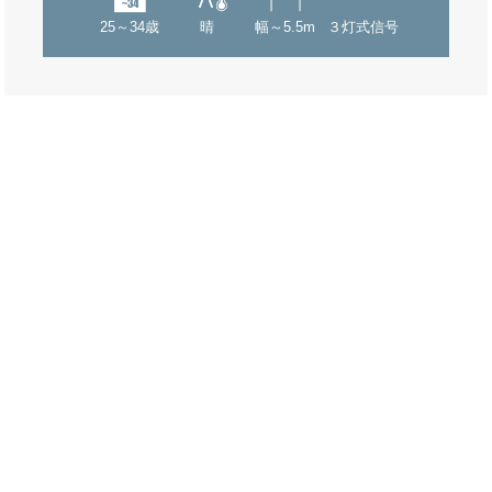
25～34歳
晴
幅～5.5m
３灯式信号