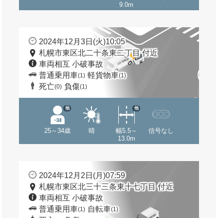
9.0m
2024年12月3日(火)10:05
札幌市東区北二十条東二丁目 付近
車両相互 小破事故
普通乗用車
軽貨物車
(1)
(1)
死亡
負傷
(0)
(1)
他
他
25～34歳
晴
幅5.5～
信号なし
13.0m
2024年12月2日(月)07:59
札幌市東区北三十三条東十七丁目 付近
車両相互 小破事故
普通乗用車
自転車
(1)
(1)