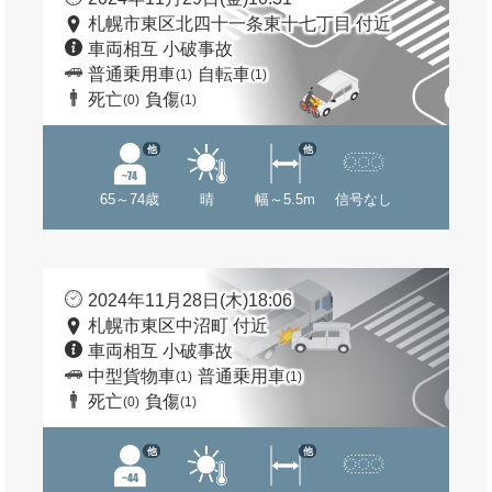
札幌市東区北四十一条東十七丁目 付近
車両相互 小破事故
普通乗用車
自転車
(1)
(1)
死亡
負傷
(0)
(1)
他
他
65～74歳
晴
幅～5.5m
信号なし
2024年11月28日(木)18:06
札幌市東区中沼町 付近
車両相互 小破事故
中型貨物車
普通乗用車
(1)
(1)
死亡
負傷
(0)
(1)
他
他