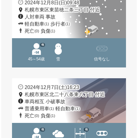
2024年12月8日(日)09:48
札幌市東区東苗穂二条三丁目 付近
人対車両 事故
軽自動車
歩行者
(1)
(1)
死亡
負傷
(0)
(1)
他
45～54歳
雪
信号なし
2024年12月7日(土)16:23
札幌市東区北二十八条東八丁目 付近
車両相互 小破事故
普通乗用車
軽自動車
(1)
(1)
死亡
負傷
(0)
(1)
他
他