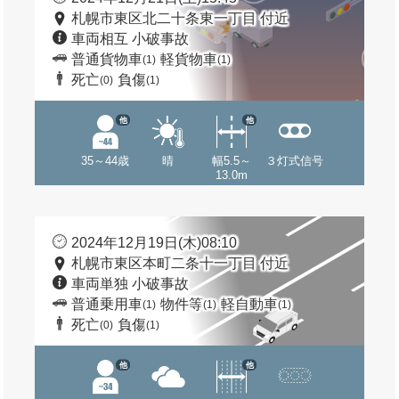
札幌市東区北二十条東一丁目 付近
車両相互 小破事故
普通貨物車
軽貨物車
(1)
(1)
死亡
負傷
(0)
(1)
他
他
35～44歳
晴
幅5.5～
３灯式信号
13.0m
2024年12月19日(木)08:10
札幌市東区本町二条十一丁目 付近
車両単独 小破事故
普通乗用車
物件等
軽自動車
(1)
(1)
(1)
死亡
負傷
(0)
(1)
他
他