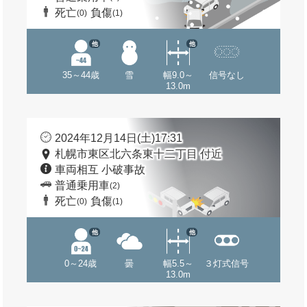
死亡
負傷
(0)
(1)
他
他
35～44歳
雪
幅9.0～
信号なし
13.0m
2024年12月14日(土)17:31
札幌市東区北六条東十二丁目 付近
車両相互 小破事故
普通乗用車
(2)
死亡
負傷
(0)
(1)
他
他
0～24歳
曇
幅5.5～
３灯式信号
13.0m