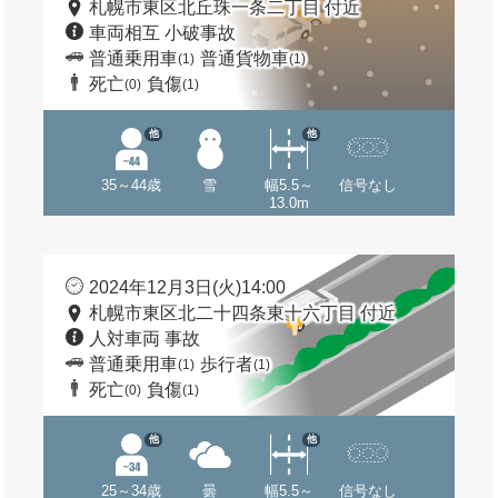
札幌市東区北丘珠一条二丁目 付近
車両相互 小破事故
普通乗用車
普通貨物車
(1)
(1)
死亡
負傷
(0)
(1)
他
他
35～44歳
雪
幅5.5～
信号なし
13.0m
2024年12月3日(火)14:00
札幌市東区北二十四条東十六丁目 付近
人対車両 事故
普通乗用車
歩行者
(1)
(1)
死亡
負傷
(0)
(1)
他
他
25～34歳
曇
幅5.5～
信号なし