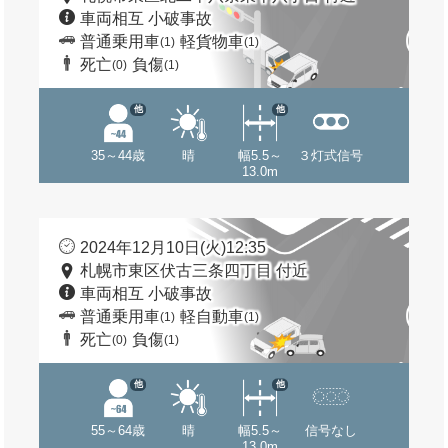
車両相互 小破事故
普通乗用車
軽貨物車
(1)
(1)
死亡
負傷
(0)
(1)
他
他
35～44歳
晴
幅5.5～
３灯式信号
13.0m
2024年12月10日(火)12:35
札幌市東区伏古三条四丁目 付近
車両相互 小破事故
普通乗用車
軽自動車
(1)
(1)
死亡
負傷
(0)
(1)
他
他
55～64歳
晴
幅5.5～
信号なし
13.0m