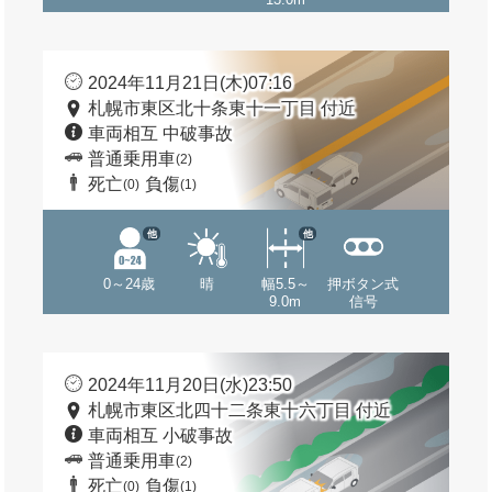
2024年11月21日(木)07:16
札幌市東区北十条東十一丁目 付近
車両相互 中破事故
普通乗用車
(2)
死亡
負傷
(0)
(1)
他
他
0～24歳
晴
幅5.5～
押ボタン式
9.0m
信号
2024年11月20日(水)23:50
札幌市東区北四十二条東十六丁目 付近
車両相互 小破事故
普通乗用車
(2)
死亡
負傷
(0)
(1)