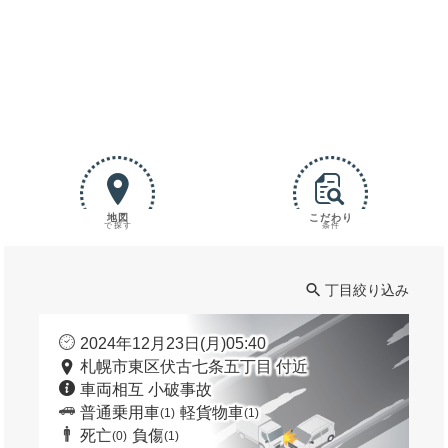
地図
こだわり
で探す
条件
丁目絞り込み
2024年12月23日(月)05:40
札幌市東区伏古七条五丁目 付近
車両相互 小破事故
普通乗用車
軽貨物車
(1)
(1)
死亡
負傷
(0)
(1)