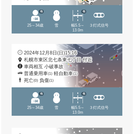
他
他
25～34歳
雪
幅5.5～
３灯式信号
13.0m
2024年12月8日(日)15:16
札幌市東区北七条東七丁目 付近
車両相互 小破事故
普通乗用車
軽自動車
(1)
(1)
死亡
負傷
(0)
(1)
他
他
25～34歳
雪
幅5.5～
３灯式信号
13.0m