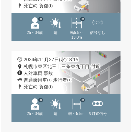
死亡
負傷
(0)
(1)
他
他
25～34歳
晴
幅5.5～
信号なし
13.0m
2024年11月27日(水)18:15
札幌市東区北三十三条東九丁目 付近
人対車両 事故
普通乗用車
歩行者
(1)
(1)
死亡
負傷
(0)
(1)
他
他
25～34歳
晴
幅～5.5m
３灯式信号