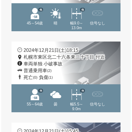
他
他
45～54歳
晴
幅9.0～
信号なし
13.0m
2024年12月21日(土)18:15
札幌市東区北二十六条東二十丁目 付近
車両単独 小破事故
普通乗用車
(2)
死亡
負傷
(0)
(1)
他
他
55～64歳
曇
幅5.5～
信号なし
9.0m
2024年12月21日(土)15:45