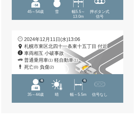
45～54歳
雪
幅5.5～
押ボタン式
13.0m
信号
2024年12月11日(水)13:06
札幌市東区北四十一条東十五丁目 付近
車両相互 小破事故
普通乗用車
軽自動車
(1)
(1)
死亡
負傷
(0)
(2)
他
他
35～44歳
晴
幅～5.5m
信号なし