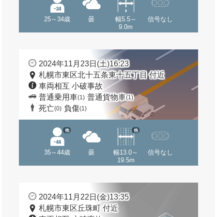
25～34歳
曇
幅5.5～
信号なし
9.0m
2024年11月23日(土)16:23
札幌市東区北十五条東十五丁目 付近
車両相互 小破事故
普通乗用車
普通貨物車
(1)
(1)
死亡
負傷
(0)
(1)
他
他
35～44歳
曇
幅13.0～
信号なし
19.5m
2024年11月22日(金)13:35
札幌市東区丘珠町 付近