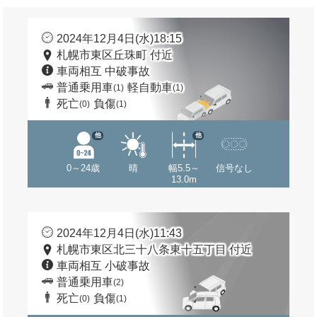
2024年12月4日(水)18:15
札幌市東区丘珠町 付近
車両相互 中破事故
普通乗用車
軽自動車
(1)
(1)
死亡
負傷
(0)
(1)
他
他
0～24歳
晴
幅5.5～
信号なし
13.0m
2024年12月4日(水)11:43
札幌市東区北三十八条東十五丁目 付近
車両相互 小破事故
普通乗用車
(2)
死亡
負傷
(0)
(1)