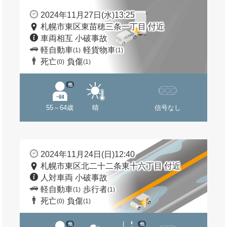
2024年11月27日(水)13:25
札幌市東区東苗穂三条一丁目 付近
車両相互 小破事故
軽自動車
軽貨物車
(1)
(1)
死亡
負傷
(0)
(1)
他
55～64歳
晴
信号なし
2024年11月24日(日)12:40
札幌市東区北二十二条東十六丁目 付近
人対車両 小破事故
軽自動車
歩行者
(1)
(1)
死亡
負傷
(0)
(1)
他
他