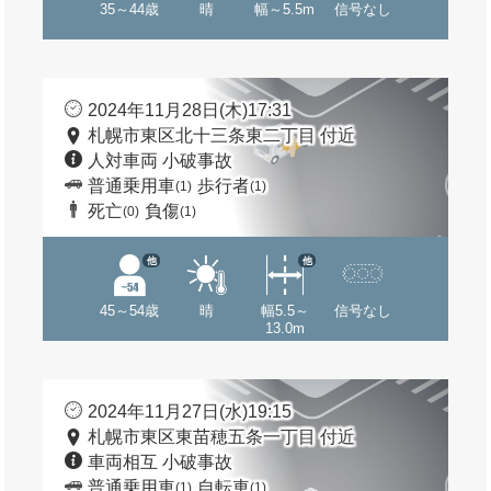
35～44歳
晴
幅～5.5m
信号なし
2024年11月28日(木)17:31
札幌市東区北十三条東二丁目 付近
人対車両 小破事故
普通乗用車
歩行者
(1)
(1)
死亡
負傷
(0)
(1)
他
他
45～54歳
晴
幅5.5～
信号なし
13.0m
2024年11月27日(水)19:15
札幌市東区東苗穂五条一丁目 付近
車両相互 小破事故
普通乗用車
自転車
(1)
(1)