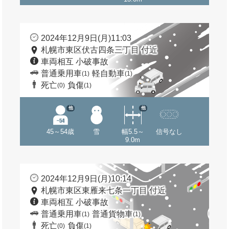
2024年12月9日(月)11:03
札幌市東区伏古四条三丁目 付近
車両相互 小破事故
普通乗用車
軽自動車
(1)
(1)
死亡
負傷
(0)
(1)
他
他
45～54歳
雪
幅5.5～
信号なし
9.0m
2024年12月9日(月)10:14
札幌市東区東雁来七条一丁目 付近
車両相互 小破事故
普通乗用車
普通貨物車
(1)
(1)
死亡
負傷
(0)
(1)