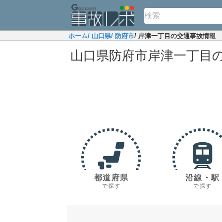
ホーム
/ 山口県
/ 防府市
/ 岸津一丁目の交通事故情報
山口県防府市岸津一丁目
都道府県
沿線・駅
で探す
で探す