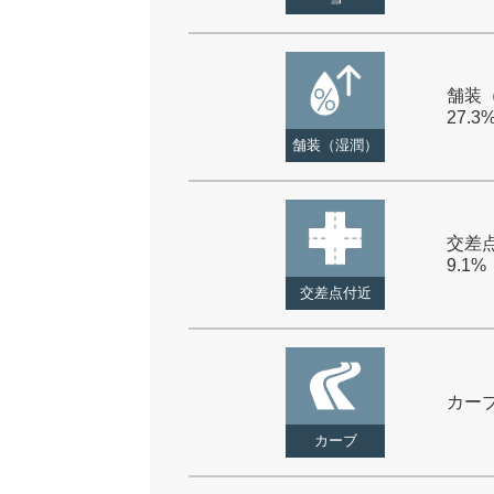
舗装（
27.3
舗装（湿潤）
交差点
9.1%
交差点付近
カーブ 
カーブ