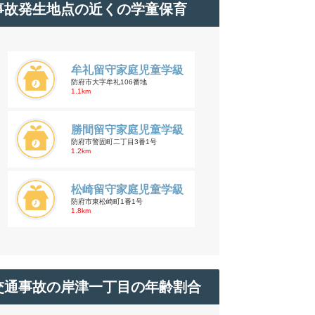
事故発生地点の近くの学童保育
牟礼留守家庭児童学級
防府市大字牟礼106番地
1.1km
勝間留守家庭児童学級
防府市警固町二丁目3番1号
1.2km
松崎留守家庭児童学級
防府市東松崎町1番1号
1.8km
交通事故の岸津一丁目の年齢割合