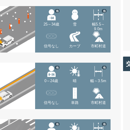
他
他
25～34歳
雪
幅5.5～
9.0m
信号なし
カーブ
市町村道
他
他
0～24歳
晴
幅～3.5m
信号なし
単路
市町村道
他
他