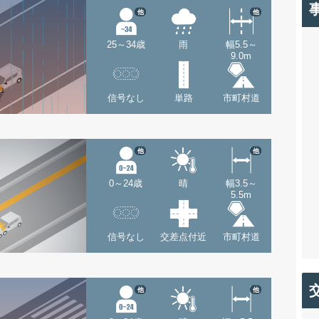
他
他
25～34歳
雨
幅5.5～
9.0m
信号なし
単路
市町村道
他
他
0～24歳
晴
幅3.5～
5.5m
信号なし
交差点付近
市町村道
他
他