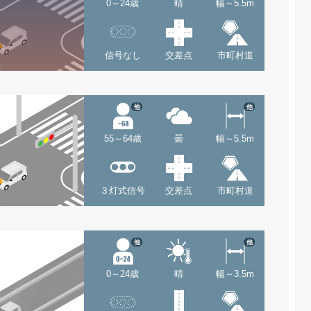
0～24歳
晴
幅～5.5m
信号なし
交差点
市町村道
他
他
55～64歳
曇
幅～5.5m
３灯式信号
交差点
市町村道
他
他
0～24歳
晴
幅～3.5m