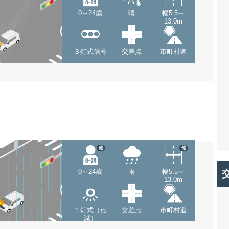
0～24歳
晴
幅5.5～
13.0m
３灯式信号
交差点
市町村道
他
他
0～24歳
雨
幅5.5～
13.0m
１灯式（点
交差点
市町村道
滅）