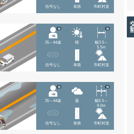
信号なし
単路
市町村道
他
他
35～44歳
晴
幅3.5～
5.5m
信号なし
単路
市町村道
他
他
35～44歳
曇
幅5.5～
9.0m
信号なし
単路
市町村道