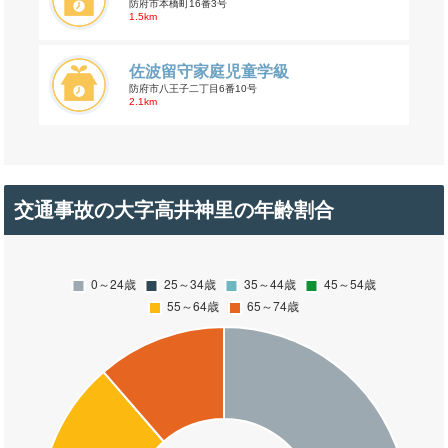
防府市本橋町16番3号
1.5km
佐波留守家庭児童学級
防府市八王子二丁目6番10号
2.1km
交通事故の大字高井神里の年齢割合