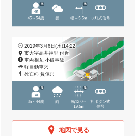
他
他
45～54歳
曇
幅～5.5m
３灯式信号
2019年3月6日(水)14:22
市大字高井神里 付近
車両相互 小破事故
軽自動車
(2)
死亡
負傷
(0)
(1)
他
他
35～44歳
雨
幅13.0～
押ボタン式
19.5m
信号
地図で見る