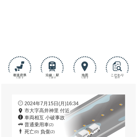
都道府県
沿線・駅
地図
こだわり
で探す
で探す
で探す
条件
2024年7月15日(月)16:34
市大字高井神里 付近
車両相互 小破事故
普通乗用車
(2)
死亡
負傷
(0)
(2)