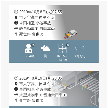
2019年10月8日(火)07:55
市大字高井神里 付近
車両相互 小破事故
軽自動車
自転車
(1)
(1)
死亡
負傷
(0)
(1)
他
他
0～24歳
曇
幅5.5～
信号なし
13.0m
2019年8月19日(月)20:05
市大字高井神里 付近
車両相互 小破事故
大型貨物車
普通乗用車
(1)
(1)
死亡
負傷
(0)
(1)