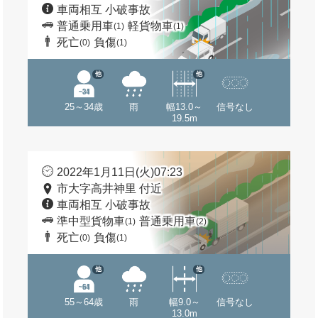
車両相互 小破事故
普通乗用車
軽貨物車
(1)
(1)
死亡
負傷
(0)
(1)
他
他
25～34歳
雨
幅13.0～
信号なし
19.5m
2022年1月11日(火)07:23
市大字高井神里 付近
車両相互 小破事故
準中型貨物車
普通乗用車
(1)
(2)
死亡
負傷
(0)
(1)
他
他
55～64歳
雨
幅9.0～
信号なし
13.0m