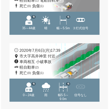
軽自動車
電動自転車
(1)
(1)
死亡
負傷
(0)
(1)
他
他
35～44歳
晴
幅～5.5m
３灯式信号
2020年7月6日(月)17:39
市大字高井神里 付近
車両相互 小破事故
軽自動車
(2)
死亡
負傷
(0)
(1)
他
他
0～24歳
雨
幅5.5～
信号なし
9.0m