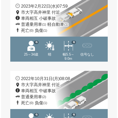
2023年2月22日(水)07:59
市大字高井神里 付近
車両相互 小破事故
普通乗用車
軽自動車
(1)
(1)
死亡
負傷
(0)
(1)
他
他
25～34歳
晴
幅5.5～
信号なし
9.0m
2022年10月31日(月)08:08
市大字高井神里 付近
車両相互 中破事故
普通乗用車
(2)
死亡
負傷
(0)
(1)
他
他