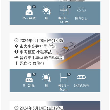
他
他
35～44歳
晴
幅9.0～
信号なし
13.0m
2024年6月28日(金)18:35
市大字高井神里 付近
車両相互 小破事故
普通乗用車
軽自動車
(1)
(1)
死亡
負傷
(0)
(1)
他
他
0～24歳
晴
幅3.5～
３灯式信号
5.5m
2024年6月14日(金)19:41