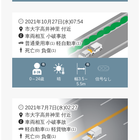
2021年10月27日(水)07:54
市大字高井神里 付近
車両相互 小破事故
普通乗用車
軽自動車
(1)
(1)
死亡
負傷
(0)
(1)
他
他
0～24歳
晴
幅3.5～
信号なし
5.5m
2021年7月7日(水)02:27
市大字高井神里 付近
車両相互 小破事故
軽自動車
軽貨物車
(1)
(1)
死亡
負傷
(0)
(1)