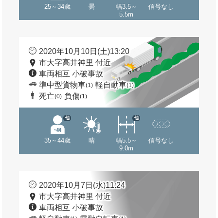
25～34歳
曇
幅3.5～
信号なし
5.5m
2020年10月10日(土)13:20
市大字高井神里 付近
車両相互 小破事故
準中型貨物車
軽自動車
(1)
(1)
死亡
負傷
(0)
(1)
他
他
35～44歳
晴
幅5.5～
信号なし
9.0m
2020年10月7日(水)11:24
市大字高井神里 付近
車両相互 小破事故