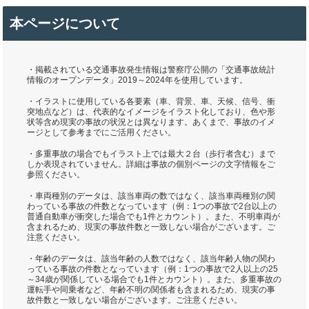
本ページについて
・掲載されている交通事故発生情報は警察庁公開の「交通事故統計
情報のオープンデータ」2019～2024年を使用しています。
・イラストに使用している各要素（車、背景、車、天候、信号、衝
突地点など）は、代表的なイメージをイラスト化しており、色や形
状等含め現実の事故の状況とは異なります。あくまで、事故のイメ
ージとして参考までにご活用ください。
・多重事故の場合でもイラスト上では最大２台（歩行者含む）まで
しか表現されていません。詳細は事故の個別ページの文字情報をご
参照ください。
・車両種別のデータは、該当車両の数ではなく、該当車両種別の関
わっている事故の件数となっています（例：1つの事故で2台以上の
普通自動車が衝突した場合でも1件とカウント）。また、不明車両が
含まれるため、現実の事故件数と一致しない場合がございます。ご
注意ください。
・年齢のデータは、該当年齢の人数ではなく、該当年齢人物の関わ
っている事故の件数となっています（例：1つの事故で2人以上の25
～34歳が関係している場合でも1件とカウント）。また、多重事故の
運転手や同乗者など、年齢不明の関係者も含まれるため、現実の事
故件数と一致しない場合がございます。ご注意ください。