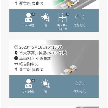
死亡
負傷
(0)
(1)
他
他
0～24歳
晴
幅9.0～
信号なし
13.0m
2023年5月16日(火)15:00
市大字高井神里ののそ 付近
車両相互 小破事故
軽自動車
(2)
死亡
負傷
(0)
(1)
他
0～24歳
晴
信号なし