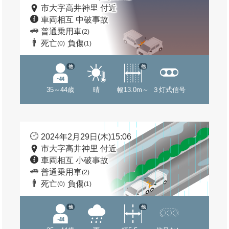
市大字高井神里 付近
車両相互 中破事故
普通乗用車
(2)
死亡
負傷
(0)
(1)
他
他
35～44歳
晴
幅13.0m～
３灯式信号
2024年2月29日(木)15:06
市大字高井神里 付近
車両相互 小破事故
普通乗用車
(2)
死亡
負傷
(0)
(1)
他
他