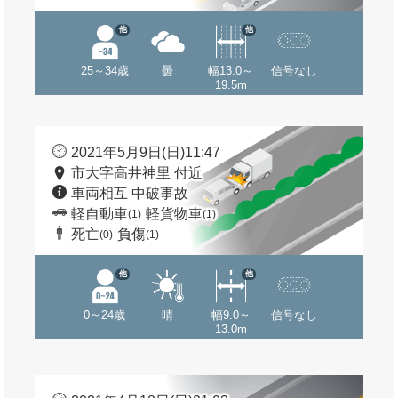
他
他
25～34歳
曇
幅13.0～
信号なし
19.5m
2021年5月9日(日)11:47
市大字高井神里 付近
車両相互 中破事故
軽自動車
軽貨物車
(1)
(1)
死亡
負傷
(0)
(1)
他
他
0～24歳
晴
幅9.0～
信号なし
13.0m