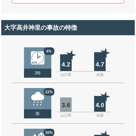
大字高井神里の事故の特徴
4%
4.2
4.7
2時
山口県
全国
22%
3.6
4.0
雨
山口県
全国
30%