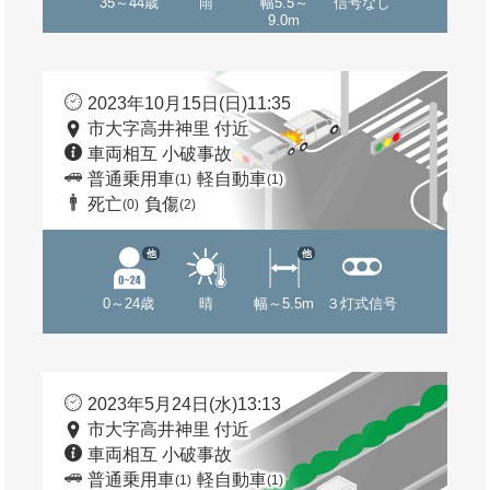
35～44歳
雨
幅5.5～
信号なし
9.0m
2023年10月15日(日)11:35
市大字高井神里 付近
車両相互 小破事故
普通乗用車
軽自動車
(1)
(1)
死亡
負傷
(0)
(2)
他
他
0～24歳
晴
幅～5.5m
３灯式信号
2023年5月24日(水)13:13
市大字高井神里 付近
車両相互 小破事故
普通乗用車
軽自動車
(1)
(1)