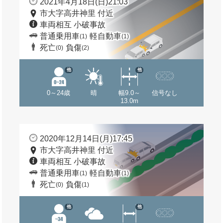
2021年4月18日(日)21:03
市大字高井神里 付近
車両相互 小破事故
普通乗用車
軽自動車
(1)
(1)
死亡
負傷
(0)
(2)
他
他
0～24歳
晴
幅9.0～
信号なし
13.0m
2020年12月14日(月)17:45
市大字高井神里 付近
車両相互 小破事故
普通乗用車
軽自動車
(1)
(1)
死亡
負傷
(0)
(1)
他
他