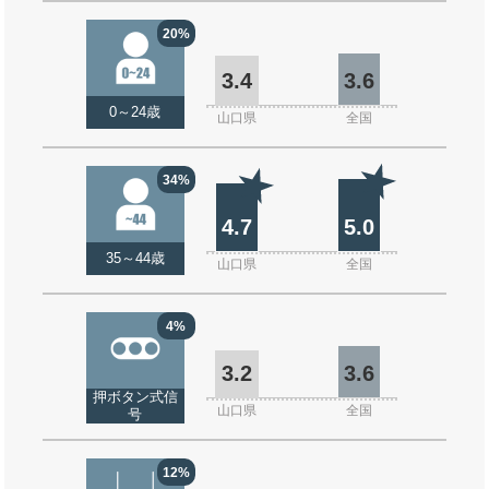
20%
3.4
3.6
0～24歳
山口県
全国
34%
4.7
5.0
35～44歳
山口県
全国
4%
3.2
3.6
押ボタン式信
山口県
全国
号
12%