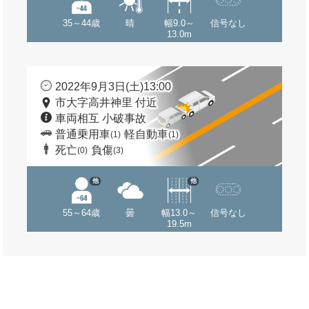
35～44歳
晴
幅9.0～
信号なし
13.0m
2022年9月3日(土)13:00
市大字高井神里 付近
車両相互 小破事故
普通乗用車
軽自動車
(1)
(1)
死亡
負傷
(0)
(3)
他
他
55～64歳
曇
幅13.0～
信号なし
19.5m