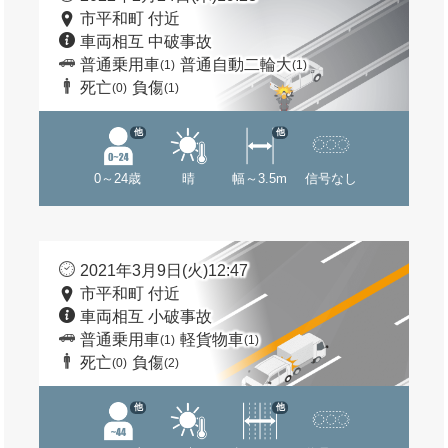
市平和町 付近
車両相互 中破事故
普通乗用車
普通自動二輪大
(1)
(1)
死亡
負傷
(0)
(1)
他
他
0～24歳
晴
幅～3.5m
信号なし
2021年3月9日(火)12:47
市平和町 付近
車両相互 小破事故
普通乗用車
軽貨物車
(1)
(1)
死亡
負傷
(0)
(2)
他
他