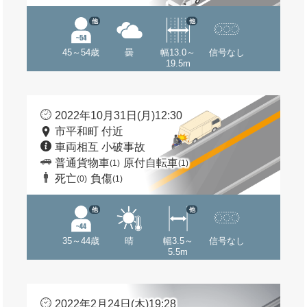
他
他
45～54歳
曇
幅13.0～
信号なし
19.5m
2022年10月31日(月)12:30
市平和町 付近
車両相互 小破事故
普通貨物車
原付自転車
(1)
(1)
死亡
負傷
(0)
(1)
他
他
35～44歳
晴
幅3.5～
信号なし
5.5m
2022年2月24日(木)19:28