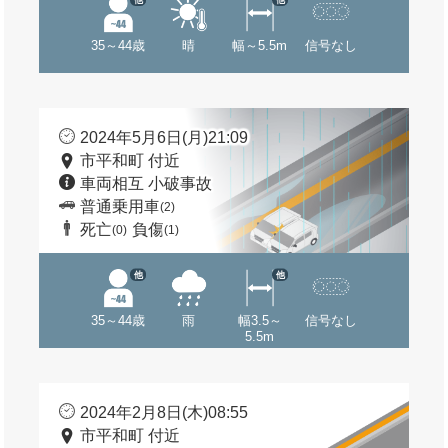
35～44歳
晴
幅～5.5m
信号なし
2024年5月6日(月)21:09
市平和町 付近
車両相互 小破事故
普通乗用車
(2)
死亡
負傷
(0)
(1)
他
他
35～44歳
雨
幅3.5～
信号なし
5.5m
2024年2月8日(木)08:55
市平和町 付近