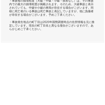
・事故毎の損壊程度（大破・中破・小破・損害なし）は、その事故
内での最大の損壊程度が掲載されます。そのため、大破事故と表示
されていても、中破や小破の車両が存在する場合がございます。同
様に死亡者のいる事故は死亡事故と表記していますが、他に負傷者
が存在する場合がございます。予めご了承ください。
・事故発生地点の町丁目は2020年国勢調査時点の住所情報を元に推
定しています。現在の町丁目名と異なる場合がございますので、あ
らかじめご了承ください。