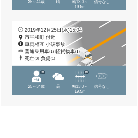
35～44歳
晴
幅13.0～
信号なし
19.5m
2019年12月25日(水)15:04
市平和町 付近
車両相互 小破事故
普通乗用車
軽貨物車
(1)
(1)
死亡
負傷
(0)
(1)
他
他
25～34歳
曇
幅13.0～
信号なし
19.5m