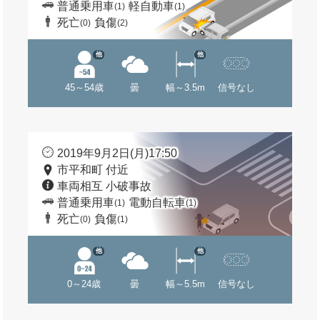
普通乗用車
軽自動車
(1)
(1)
死亡
負傷
(0)
(2)
他
他
45～54歳
曇
幅～3.5m
信号なし
2019年9月2日(月)17:50
市平和町 付近
車両相互 小破事故
普通乗用車
電動自転車
(1)
(1)
死亡
負傷
(0)
(1)
他
他
0～24歳
曇
幅～5.5m
信号なし