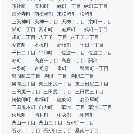
惣社町
美和町
緑町一丁目
緑町二丁目
国分寺町
南松崎町
東松崎町
松崎町
上天神町
天神一丁目
天神二丁目
栄町一丁目
栄町二丁目
宮市町
迫戸町
戎町一丁目
戎町二丁目
八王子一丁目
八王子二丁目
今市町
本橋町
新橋町
千日一丁目
千日二丁目
平和町
佐波一丁目
佐波二丁目
寿町
高倉一丁目
高倉二丁目
開出
中泉町
古祖原
泉町
警固町一丁目
警固町二丁目
勝間一丁目
勝間二丁目
勝間三丁目
東三田尻一丁目
東三田尻二丁目
三田尻一丁目
三田尻二丁目
三田尻三丁目
鋳物師町
車塚町
鐘紡町
お茶屋町
三田尻本町
自力町
華浦一丁目
華浦二丁目
松原町
岡村町
中央町
駅南町
桑山一丁目
桑山二丁目
石が口一丁目
石が口二丁目
石が口三丁目
桑南一丁目