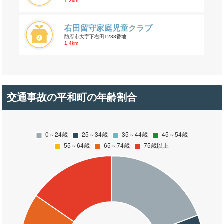
1.2km
右田留守家庭児童クラブ
防府市大字下右田1233番地
1.4km
交通事故の平和町の年齢割合