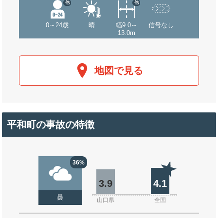
他
他
0～24歳
晴
幅9.0～
信号なし
13.0m
地図で見る
平和町の事故の特徴
36%
3.9
4.1
曇
山口県
全国