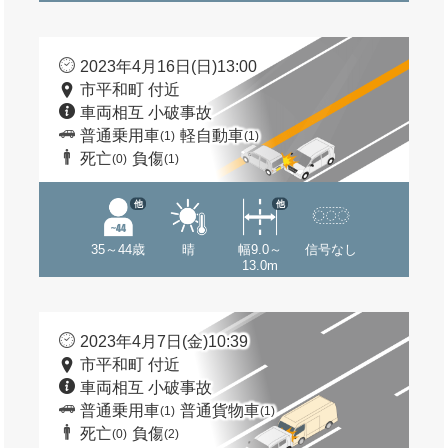
2023年4月16日(日)13:00
市平和町 付近
車両相互 小破事故
普通乗用車
軽自動車
(1)
(1)
死亡
負傷
(0)
(1)
他
他
35～44歳
晴
幅9.0～
信号なし
13.0m
2023年4月7日(金)10:39
市平和町 付近
車両相互 小破事故
普通乗用車
普通貨物車
(1)
(1)
死亡
負傷
(0)
(2)