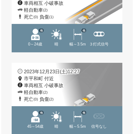
車両相互 小破事故
軽自動車
(2)
死亡
負傷
(0)
(1)
他
他
0～24歳
晴
幅～3.5m
３灯式信号
2023年12月23日(土)12:27
市平和町 付近
車両相互 小破事故
軽自動車
(2)
死亡
負傷
(0)
(2)
他
他
45～54歳
晴
幅～5.5m
信号なし