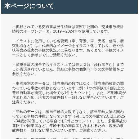
本ページについて
・掲載されている交通事故発生情報は警察庁公開の「交通事故統計
情報のオープンデータ」2019～2024年を使用しています。
・イラストに使用している各要素（車、背景、車、天候、信号、衝
突地点など）は、代表的なイメージをイラスト化しており、色や形
状等含め現実の事故の状況とは異なります。あくまで、事故のイメ
ージとして参考までにご活用ください。
・多重事故の場合でもイラスト上では最大２台（歩行者含む）まで
しか表現されていません。詳細は事故の個別ページの文字情報をご
参照ください。
・車両種別のデータは、該当車両の数ではなく、該当車両種別の関
わっている事故の件数となっています（例：1つの事故で2台以上の
普通自動車が衝突した場合でも1件とカウント）。また、不明車両が
含まれるため、現実の事故件数と一致しない場合がございます。ご
注意ください。
・年齢のデータは、該当年齢の人数ではなく、該当年齢人物の関わ
っている事故の件数となっています（例：1つの事故で2人以上の25
～34歳が関係している場合でも1件とカウント）。また、多重事故の
運転手や同乗者など、年齢不明の関係者も含まれるため、現実の事
故件数と一致しない場合がございます。ご注意ください。