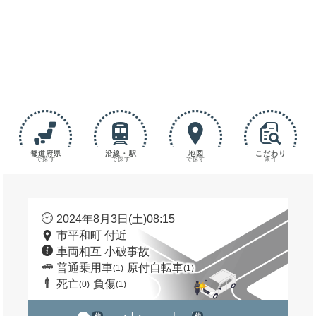
都道府県
沿線・駅
地図
こだわり
で探す
で探す
で探す
条件
2024年8月3日(土)08:15
市平和町 付近
車両相互 小破事故
普通乗用車
原付自転車
(1)
(1)
死亡
負傷
(0)
(1)
他
他