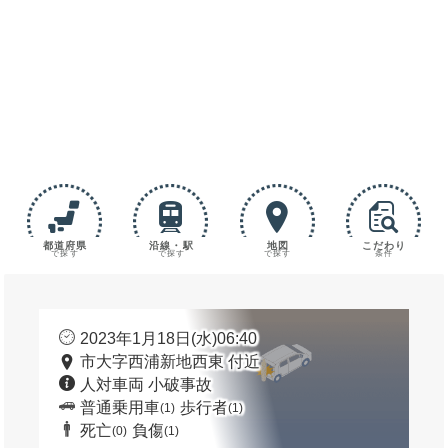
都道府県
沿線・駅
地図
こだわり
で探す
で探す
で探す
条件
2023年1月18日(水)06:40
市大字西浦新地西東 付近
人対車両 小破事故
普通乗用車
歩行者
(1)
(1)
死亡
負傷
(0)
(1)