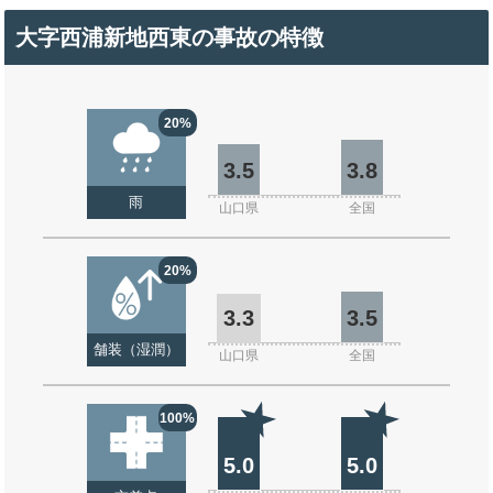
大字西浦新地西東の事故の特徴
20%
3.5
3.8
雨
山口県
全国
20%
3.3
3.5
舗装（湿潤）
山口県
全国
100%
5.0
5.0