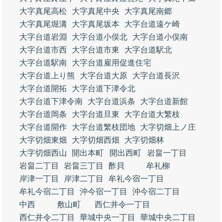
大字真尾高松
大字真尾中央
大字真尾南郷
大字真尾堀溝
大字真尾坂本
大字台道遠ケ崎
大字台道岩淵
大字台道小俣北
大字台道小俣南
大字台道市西
大字台道市東
大字台道駅北
大字台道駅南
大字台道雇用促進住宅
大字台道上り熊
大字台道大原
大字台道長沢
大字台道開拓
大字台道下津令北
大字台道下津令南
大字台道浜条
大字台道新館
大字台道岡条
大字台道旦東
大字台道大繁枝
大字台道開作
大字台道繁枝団地
大字切畑上ノ庄
大字切畑東畑
大字切畑西畑
大字切畑林
大字切畑西山
開出本町
開出西町
岩畠一丁目
岩畠二丁目
岩畠三丁目
酢貝
牟礼柳
岸津一丁目
岸津二丁目
牟礼今宿一丁目
牟礼今宿二丁目
沖今宿一丁目
沖今宿二丁目
中西
敷山町
西仁井令一丁目
西仁井令二丁目
華城中央一丁目
華城中央二丁目