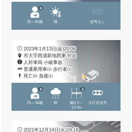
他
35～44歳
晴
信号なし
2023年1月13日(金)20:06
市大字西浦新地西東 付近
人対車両 小破事故
普通乗用車
歩行者
(1)
(1)
死亡
負傷
(0)
(1)
他
他
25～34歳
雨
幅5.5～
３灯式信号
13.0m
2021年12月14日(火)19:18