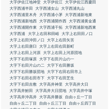
大字伊佐江地神堂
大字伊佐江
大字伊佐江西慶田
大字西浦半田
大字西浦女山
大字西浦丸山
大字西浦里木舟
大字西浦小茅
大字西浦新地東
大字西浦新地西
大字西浦開作西
大字西浦黄金通
大字西浦開作東
大字西浦干拓
大字西浦新地西東
大字西浦
大字上右田和田峪
大字上右田田ノ口
大字上右田沖田ノ口
大字上右田矢筈
大字上右田唐臼
大字上右田右田新町
大字上右田上河原
大字上右田上河原団地
大字下右田塚原
大字下右田片山の一
大字下右田片山の二
大字下右田勝坂
大字下右田勝坂団地
大字下右田右田市上
大字下右田右田市下
大字下右田芝生
大字下右田吉敷
大字高井神里
大字高井大日
大字高井鮒田
大字高井大日団地
大字高井中塚
大字高井沖高井
大字高井勝坂
自由ヶ丘一丁目
自由ヶ丘二丁目
自由ヶ丘三丁目
自由ヶ丘四丁目