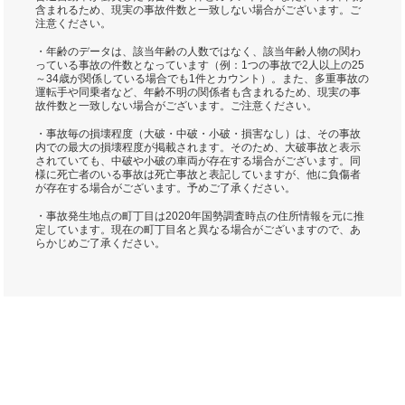
含まれるため、現実の事故件数と一致しない場合がございます。ご
注意ください。
・年齢のデータは、該当年齢の人数ではなく、該当年齢人物の関わ
っている事故の件数となっています（例：1つの事故で2人以上の25
～34歳が関係している場合でも1件とカウント）。また、多重事故の
運転手や同乗者など、年齢不明の関係者も含まれるため、現実の事
故件数と一致しない場合がございます。ご注意ください。
・事故毎の損壊程度（大破・中破・小破・損害なし）は、その事故
内での最大の損壊程度が掲載されます。そのため、大破事故と表示
されていても、中破や小破の車両が存在する場合がございます。同
様に死亡者のいる事故は死亡事故と表記していますが、他に負傷者
が存在する場合がございます。予めご了承ください。
・事故発生地点の町丁目は2020年国勢調査時点の住所情報を元に推
定しています。現在の町丁目名と異なる場合がございますので、あ
らかじめご了承ください。