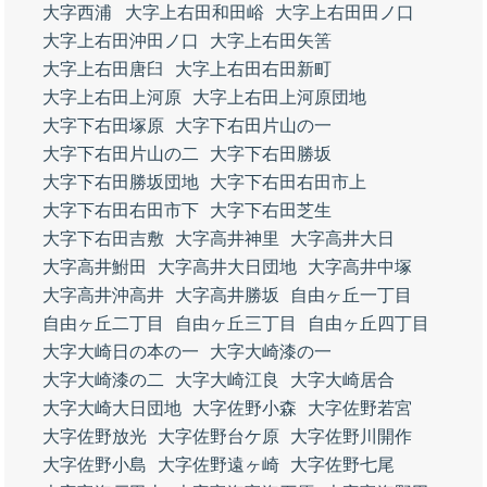
大字西浦
大字上右田和田峪
大字上右田田ノ口
大字上右田沖田ノ口
大字上右田矢筈
大字上右田唐臼
大字上右田右田新町
大字上右田上河原
大字上右田上河原団地
大字下右田塚原
大字下右田片山の一
大字下右田片山の二
大字下右田勝坂
大字下右田勝坂団地
大字下右田右田市上
大字下右田右田市下
大字下右田芝生
大字下右田吉敷
大字高井神里
大字高井大日
大字高井鮒田
大字高井大日団地
大字高井中塚
大字高井沖高井
大字高井勝坂
自由ヶ丘一丁目
自由ヶ丘二丁目
自由ヶ丘三丁目
自由ヶ丘四丁目
大字大崎日の本の一
大字大崎漆の一
大字大崎漆の二
大字大崎江良
大字大崎居合
大字大崎大日団地
大字佐野小森
大字佐野若宮
大字佐野放光
大字佐野台ケ原
大字佐野川開作
大字佐野小島
大字佐野遠ヶ崎
大字佐野七尾