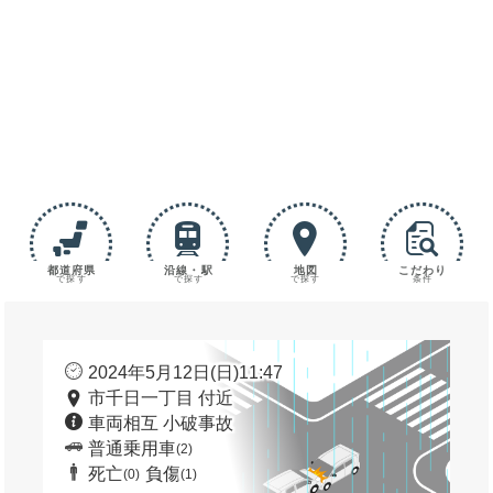
都道府県
沿線・駅
地図
こだわり
で探す
で探す
で探す
条件
2024年5月12日(日)11:47
市千日一丁目 付近
車両相互 小破事故
普通乗用車
(2)
死亡
負傷
(0)
(1)