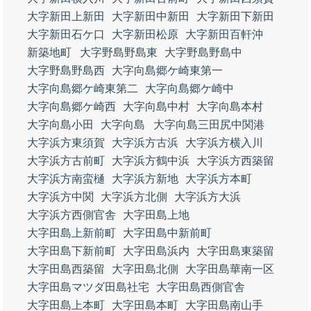
大字新田上新田
大字新田中新田
大字新田下新田
大字新田石ケ口
大字新田松原
大字新田百軒沖
新築地町
大字野島野島東
大字野島野島中
大字野島野島西
大字向島郷ケ崎東第一
大字向島郷ケ崎東第二
大字向島郷ケ崎中
大字向島郷ケ崎西
大字向島中村
大字向島本村
大字向島小田
大字向島
大字向島三田尻中関港
大字浜方東須賀
大字浜方古浜
大字浜方横入川
大字浜方古前町
大字浜方鶴中浜
大字浜方西築留
大字浜方南蛮樋
大字浜方新地
大字浜方本町
大字浜方中関
大字浜方北側
大字浜方大浜
大字浜方西側官舎
大字田島上地
大字田島上新前町
大字田島中新前町
大字田島下新前町
大字田島浜内
大字田島東築留
大字田島西築留
大字田島北側
大字田島華南一区
大字田島マツダ田島社宅
大字田島西側官舎
大字田島上本町
大字田島本町
大字田島南山手