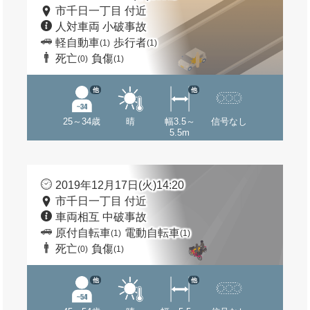
市千日一丁目 付近
人対車両 小破事故
軽自動車
歩行者
(1)
(1)
死亡
負傷
(0)
(1)
他
他
25～34歳
晴
幅3.5～
信号なし
5.5m
2019年12月17日(火)14:20
市千日一丁目 付近
車両相互 中破事故
原付自転車
電動自転車
(1)
(1)
死亡
負傷
(0)
(1)
他
他