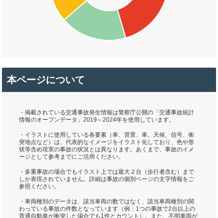
本ページについて
・掲載されている交通事故発生情報は警察庁公開の「交通事故統計
情報のオープンデータ」2019～2024年を使用しています。
・イラストに使用している各要素（車、背景、車、天候、信号、衝
突地点など）は、代表的なイメージをイラスト化しており、色や形
状等含め現実の事故の状況とは異なります。あくまで、事故のイメ
ージとして参考までにご活用ください。
・多重事故の場合でもイラスト上では最大２台（歩行者含む）まで
しか表現されていません。詳細は事故の個別ページの文字情報をご
参照ください。
・車両種別のデータは、該当車両の数ではなく、該当車両種別の関
わっている事故の件数となっています（例：1つの事故で2台以上の
普通自動車が衝突した場合でも1件とカウント）。また、不明車両が