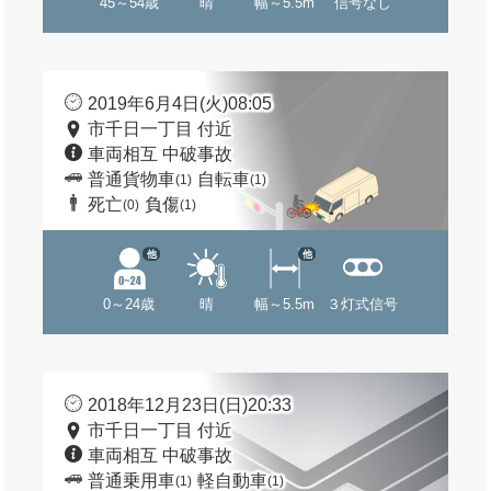
45～54歳
晴
幅～5.5m
信号なし
2019年6月4日(火)08:05
市千日一丁目 付近
車両相互 中破事故
普通貨物車
自転車
(1)
(1)
死亡
負傷
(0)
(1)
他
他
0～24歳
晴
幅～5.5m
３灯式信号
2018年12月23日(日)20:33
市千日一丁目 付近
車両相互 中破事故
普通乗用車
軽自動車
(1)
(1)