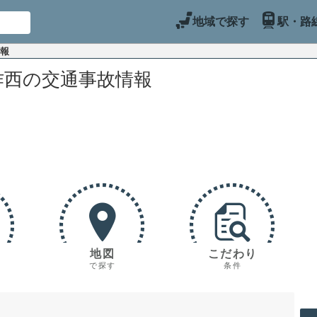
地域で探す
駅・路
情報
作西の交通事故情報
地図
こだわり
で探す
条件