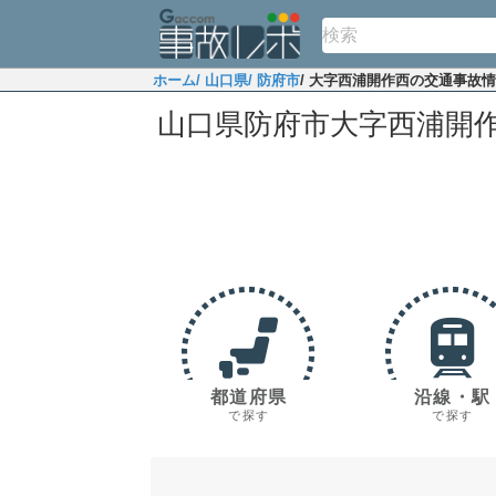
ホーム
/ 山口県
/ 防府市
/ 大字西浦開作西の交通事故
山口県防府市大字西浦開
都道府県
沿線・駅
で探す
で探す