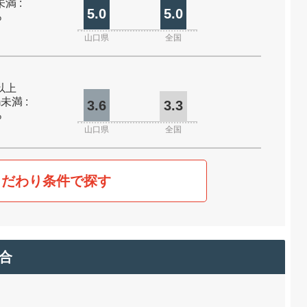
未満 :
5.0
5.0
%
山口県
全国
m以上
m未満 :
3.6
3.3
%
山口県
全国
こだわり条件で探す
合