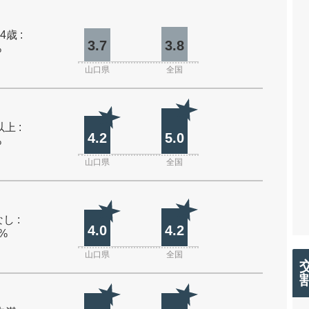
4歳 :
3.7
3.8
%
山口県
全国
上 :
4.2
5.0
%
山口県
全国
し :
4.0
4.2
0%
山口県
全国