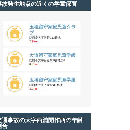
事故発生地点の近くの学童保育
玉祖留守家庭児童クラ
ブ
防府市大字佐野513番地
2.9km
大道留守家庭児童学級
防府市大字台道400番地の1
3.2km
玉祖留守家庭児童学級
防府市大字大崎1802番地
3.3km
交通事故の大字西浦開作西の年齢
割合