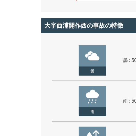
大字西浦開作西の事故の特徴
曇 : 5
曇
雨 : 5
雨