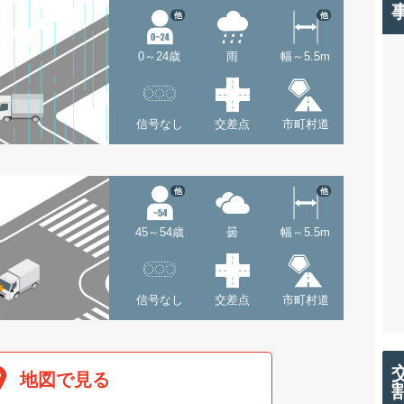
他
他
0～24歳
雨
幅～5.5m
信号なし
交差点
市町村道
他
他
45～54歳
曇
幅～5.5m
信号なし
交差点
市町村道
地図で見る