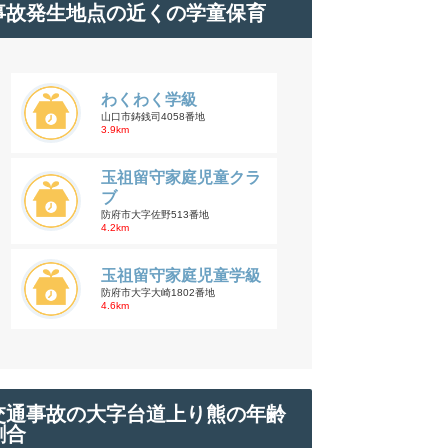
事故発生地点の近くの学童保育
わくわく学級
山口市鋳銭司4058番地
3.9km
玉祖留守家庭児童クラ
ブ
防府市大字佐野513番地
4.2km
玉祖留守家庭児童学級
防府市大字大崎1802番地
4.6km
交通事故の大字台道上り熊の年齢
割合