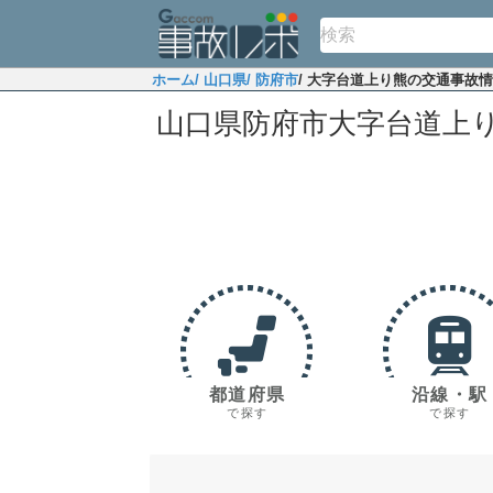
ホーム
/ 山口県
/ 防府市
/ 大字台道上り熊の交通事故
山口県防府市大字台道上
都道府県
沿線・駅
で探す
で探す