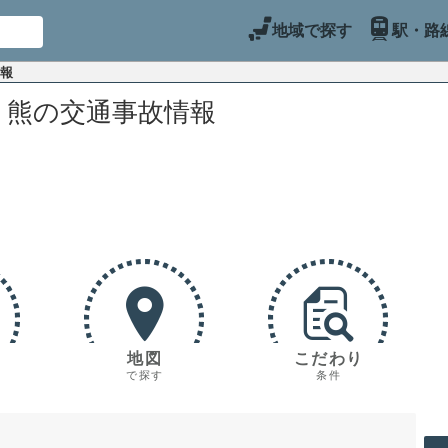
地域で探す
駅・路
情報
り熊の交通事故情報
地図
こだわり
で探す
条件