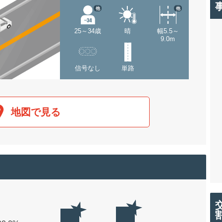
他
他
25～34歳
晴
幅5.5～
9.0m
信号なし
単路
地図で見る