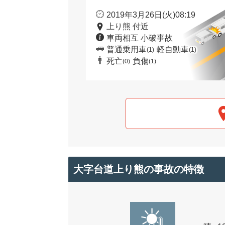
2019年3月26日(火)08:19
上り熊 付近
車両相互 小破事故
普通乗用車
軽自動車
(1)
(1)
死亡
負傷
(0)
(1)
大字台道上り熊の事故の特徴