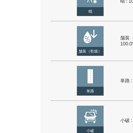
晴 : 1
晴
舗装（
100.
舗装（乾燥）
単路 :
単路
小破 :
小破