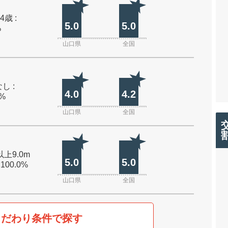
4歳 :
5.0
5.0
%
山口県
全国
し :
4.0
4.2
0%
山口県
全国
以上9.0m
5.0
5.0
 100.0%
山口県
全国
こだわり条件で探す