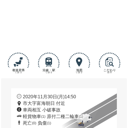
都道府県
沿線・駅
地図
こだわり
で探す
で探す
で探す
条件
2020年11月30日(月)14:50
市大字富海朝日 付近
車両相互 小破事故
軽貨物車
原付二種二輪車
(1)
(1)
死亡
負傷
(0)
(1)