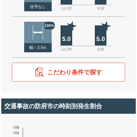
信号なし
山口県
全国
100%
5.0
5.0
幅～3.5m
山口県
全国
こだわり条件で探す
交通事故の防府市の時刻別発生割合