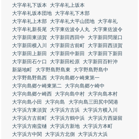
大字牟礼下坂本
大字牟礼上坂本
大字牟礼坂本団地
大字牟礼下木部
大字牟礼上木部
大字牟礼大平山団地
大字牟礼
大字牟礼新長尾
大字東佐波令人丸
大字東佐波令
大字新田東須賀
大字新田西田中
大字新田問屋口
大字新田横入川
大字新田古前町
大字新田西須賀
大字新田上新田
大字新田中新田
大字新田下新田
大字新田石ケ口
大字新田松原
大字新田百軒沖
新築地町
大字野島野島東
大字野島野島中
大字野島野島西
大字向島郷ケ崎東第一
大字向島郷ケ崎東第二
大字向島郷ケ崎中
大字向島郷ケ崎西
大字向島中村
大字向島本村
大字向島小田
大字向島
大字向島三田尻中関港
大字浜方東須賀
大字浜方古浜
大字浜方横入川
大字浜方古前町
大字浜方鶴中浜
大字浜方西築留
大字浜方南蛮樋
大字浜方新地
大字浜方本町
大字浜方中関
大字浜方北側
大字浜方大浜