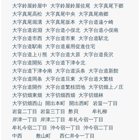
大字鈴屋鈴屋中
大字鈴屋鈴屋佐尾
大字真尾下郷
大字真尾高松
大字真尾中央
大字真尾南郷
大字真尾堀溝
大字真尾坂本
大字台道遠ケ崎
大字台道岩淵
大字台道小俣北
大字台道小俣南
大字台道市西
大字台道市東
大字台道駅北
大字台道駅南
大字台道雇用促進住宅
大字台道上り熊
大字台道大原
大字台道長沢
大字台道開拓
大字台道下津令北
大字台道下津令南
大字台道浜条
大字台道新館
大字台道岡条
大字台道旦東
大字台道大繁枝
大字台道開作
大字台道繁枝団地
大字切畑上ノ庄
大字切畑東畑
大字切畑西畑
大字切畑林
大字切畑西山
開出本町
開出西町
岩畠一丁目
岩畠二丁目
岩畠三丁目
酢貝
牟礼柳
岸津一丁目
岸津二丁目
牟礼今宿一丁目
牟礼今宿二丁目
沖今宿一丁目
沖今宿二丁目
中西
敷山町
西仁井令一丁目