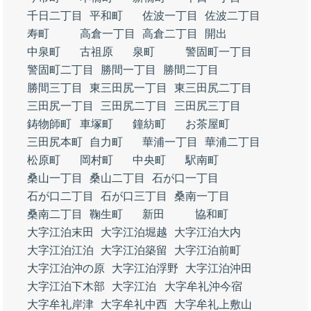
千日二丁目
平和町
佐波一丁目
佐波二丁目
寿町
高倉一丁目
高倉二丁目
開出
中泉町
古祖原
泉町
警固町一丁目
警固町二丁目
勝間一丁目
勝間二丁目
勝間三丁目
東三田尻一丁目
東三田尻二丁目
三田尻一丁目
三田尻二丁目
三田尻三丁目
鋳物師町
車塚町
鐘紡町
お茶屋町
三田尻本町
自力町
華浦一丁目
華浦二丁目
松原町
岡村町
中央町
駅南町
桑山一丁目
桑山二丁目
石が口一丁目
石が口二丁目
石が口三丁目
桑南一丁目
桑南二丁目
鞠生町
新田
協和町
大字江泊末田
大字江泊堀越
大字江泊大内
大字江泊江泊
大字江泊築留
大字江泊前町
大字江泊沖の原
大字江泊浮野
大字江泊沖田
大字江泊下木部
大字江泊
大字牟礼沖今宿
大字牟礼岸津
大字牟礼中西
大字牟礼上敷山