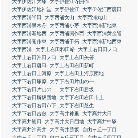
大字伊佐江大塚
大字伊佐江寺開作
大字伊佐江地神堂
大字伊佐江
大字伊佐江西慶田
大字西浦半田
大字西浦女山
大字西浦丸山
大字西浦里木舟
大字西浦小茅
大字西浦新地東
大字西浦新地西
大字西浦開作西
大字西浦黄金通
大字西浦開作東
大字西浦干拓
大字西浦新地西東
大字西浦
大字上右田和田峪
大字上右田田ノ口
大字上右田沖田ノ口
大字上右田矢筈
大字上右田唐臼
大字上右田右田新町
大字上右田上河原
大字上右田上河原団地
大字下右田塚原
大字下右田片山の一
大字下右田片山の二
大字下右田勝坂
大字下右田勝坂団地
大字下右田右田市上
大字下右田右田市下
大字下右田芝生
大字下右田吉敷
大字高井神里
大字高井大日
大字高井鮒田
大字高井大日団地
大字高井中塚
大字高井沖高井
大字高井勝坂
自由ヶ丘一丁目
自由ヶ丘二丁目
自由ヶ丘三丁目
自由ヶ丘四丁目