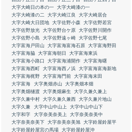
大字大崎日の本の一
大字大崎漆の一
大字大崎漆の二
大字大崎江良
大字大崎居合
大字大崎大日団地
大字佐野小森
大字佐野若宮
大字佐野放光
大字佐野台ケ原
大字佐野川開作
大字佐野小島
大字佐野遠ヶ崎
大字佐野七尾
大字富海戸田山
大字富海富海石原
大字富海野田
大字富海脇
大字富海朝日
大字富海東浜
大字富海小路口
大字富海浦開作
大字富海曙
大字富海西町
大字富海西ノ浜
大字富海富海新地
大字富海梶野
大字富海門前
大字富海末田
大字富海
大字奥畑赤山
大字奥畑本畑
大字奥畑樋渡
大字奥畑麻生
大字久兼久兼上
大字久兼中村
大字久兼久兼西
大字久兼片地山
大字久兼
大字中山中山上
大字中山中山下
大字和字
大字奈美奈美上
大字奈美奈美中
大字奈美奈美下
大字奈美奈美旭
大字鈴屋鈴屋平
大字鈴屋鈴屋宮の馬場
大字鈴屋鈴屋沖