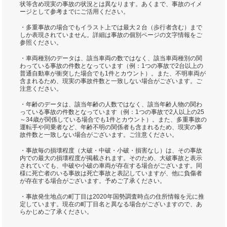
状等含め現実の事故の状況とは異なります。あくまで、事故のイメ
ージとして参考までにご活用ください。
・多重事故の場合でもイラスト上では最大２台（歩行者含む）まで
しか表現されていません。詳細は事故の個別ページの文字情報をご
参照ください。
・車両種別のデータは、該当車両の数ではなく、該当車両種別の関
わっている事故の件数となっています（例：1つの事故で2台以上の
普通自動車が衝突した場合でも1件とカウント）。また、不明車両が
含まれるため、現実の事故件数と一致しない場合がございます。ご
注意ください。
・年齢のデータは、該当年齢の人数ではなく、該当年齢人物の関わ
っている事故の件数となっています（例：1つの事故で2人以上の25
～34歳が関係している場合でも1件とカウント）。また、多重事故の
運転手や同乗者など、年齢不明の関係者も含まれるため、現実の事
故件数と一致しない場合がございます。ご注意ください。
・事故毎の損壊程度（大破・中破・小破・損害なし）は、その事故
内での最大の損壊程度が掲載されます。そのため、大破事故と表示
されていても、中破や小破の車両が存在する場合がございます。同
様に死亡者のいる事故は死亡事故と表記していますが、他に負傷者
が存在する場合がございます。予めご了承ください。
・事故発生地点の町丁目は2020年国勢調査時点の住所情報を元に推
定しています。現在の町丁目名と異なる場合がございますので、あ
らかじめご了承ください。