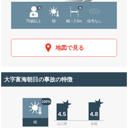
他
他
75歳以上
晴
幅～3.5m
信号なし
地図で見る
大字富海朝日の事故の特徴
100%
4.5
4.8
晴
山口県
全国