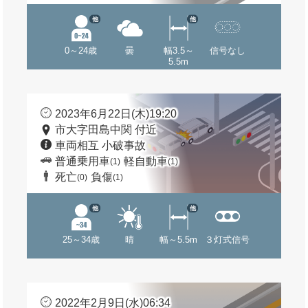
他
他
0～24歳
曇
幅3.5～
信号なし
5.5m
2023年6月22日(木)19:20
市大字田島中関 付近
車両相互 小破事故
普通乗用車
軽自動車
(1)
(1)
死亡
負傷
(0)
(1)
他
他
25～34歳
晴
幅～5.5m
３灯式信号
2022年2月9日(水)06:34