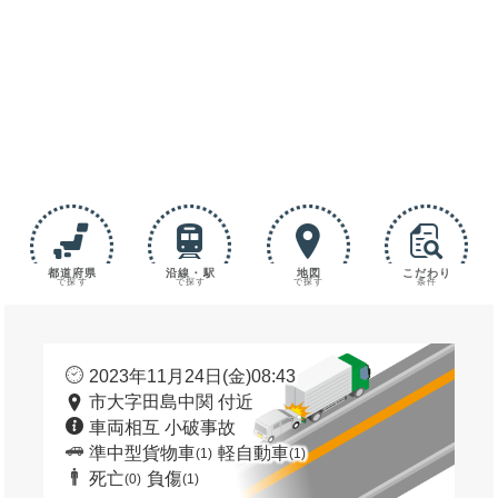
都道府県
沿線・駅
地図
こだわり
で探す
で探す
で探す
条件
2023年11月24日(金)08:43
市大字田島中関 付近
車両相互 小破事故
準中型貨物車
軽自動車
(1)
(1)
死亡
負傷
(0)
(1)