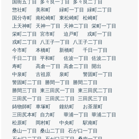
国衙五丁目
多々良一丁目
多々良二丁目
惣社町
美和町
緑町一丁目
緑町二丁目
国分寺町
南松崎町
東松崎町
松崎町
上天神町
天神一丁目
天神二丁目
栄町一丁目
栄町二丁目
宮市町
迫戸町
戎町一丁目
戎町二丁目
八王子一丁目
八王子二丁目
今市町
本橋町
新橋町
千日一丁目
千日二丁目
平和町
佐波一丁目
佐波二丁目
寿町
高倉一丁目
高倉二丁目
開出
中泉町
古祖原
泉町
警固町一丁目
警固町二丁目
勝間一丁目
勝間二丁目
勝間三丁目
東三田尻一丁目
東三田尻二丁目
三田尻一丁目
三田尻二丁目
三田尻三丁目
鋳物師町
車塚町
鐘紡町
お茶屋町
三田尻本町
自力町
華浦一丁目
華浦二丁目
松原町
岡村町
中央町
駅南町
桑山一丁目
桑山二丁目
石が口一丁目
石が口二丁目
石が口三丁目
桑南一丁目