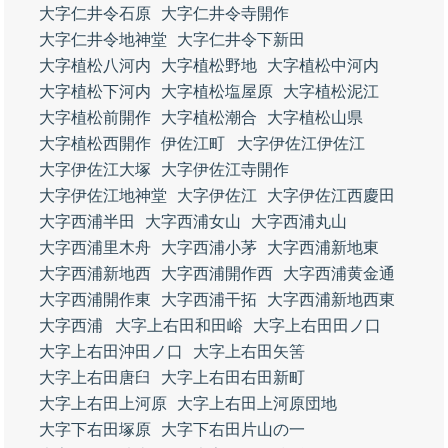
大字仁井令石原
大字仁井令寺開作
大字仁井令地神堂
大字仁井令下新田
大字植松八河内
大字植松野地
大字植松中河内
大字植松下河内
大字植松塩屋原
大字植松泥江
大字植松前開作
大字植松潮合
大字植松山県
大字植松西開作
伊佐江町
大字伊佐江伊佐江
大字伊佐江大塚
大字伊佐江寺開作
大字伊佐江地神堂
大字伊佐江
大字伊佐江西慶田
大字西浦半田
大字西浦女山
大字西浦丸山
大字西浦里木舟
大字西浦小茅
大字西浦新地東
大字西浦新地西
大字西浦開作西
大字西浦黄金通
大字西浦開作東
大字西浦干拓
大字西浦新地西東
大字西浦
大字上右田和田峪
大字上右田田ノ口
大字上右田沖田ノ口
大字上右田矢筈
大字上右田唐臼
大字上右田右田新町
大字上右田上河原
大字上右田上河原団地
大字下右田塚原
大字下右田片山の一