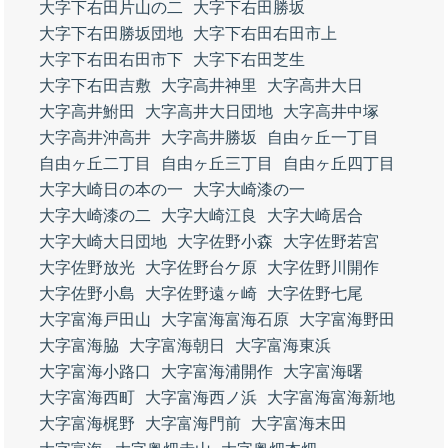
大字下右田片山の二
大字下右田勝坂
大字下右田勝坂団地
大字下右田右田市上
大字下右田右田市下
大字下右田芝生
大字下右田吉敷
大字高井神里
大字高井大日
大字高井鮒田
大字高井大日団地
大字高井中塚
大字高井沖高井
大字高井勝坂
自由ヶ丘一丁目
自由ヶ丘二丁目
自由ヶ丘三丁目
自由ヶ丘四丁目
大字大崎日の本の一
大字大崎漆の一
大字大崎漆の二
大字大崎江良
大字大崎居合
大字大崎大日団地
大字佐野小森
大字佐野若宮
大字佐野放光
大字佐野台ケ原
大字佐野川開作
大字佐野小島
大字佐野遠ヶ崎
大字佐野七尾
大字富海戸田山
大字富海富海石原
大字富海野田
大字富海脇
大字富海朝日
大字富海東浜
大字富海小路口
大字富海浦開作
大字富海曙
大字富海西町
大字富海西ノ浜
大字富海富海新地
大字富海梶野
大字富海門前
大字富海末田