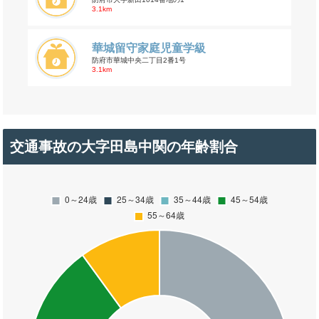
3.1km
華城留守家庭児童学級
防府市華城中央二丁目2番1号
3.1km
交通事故の大字田島中関の年齢割合