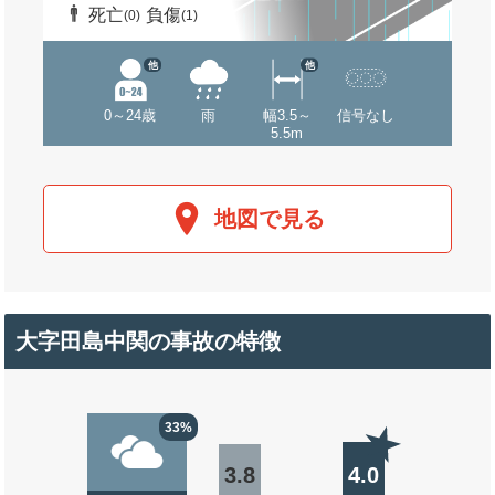
死亡
負傷
(0)
(1)
他
他
0～24歳
雨
幅3.5～
信号なし
5.5m
地図で見る
大字田島中関の事故の特徴
33%
3.8
4.0