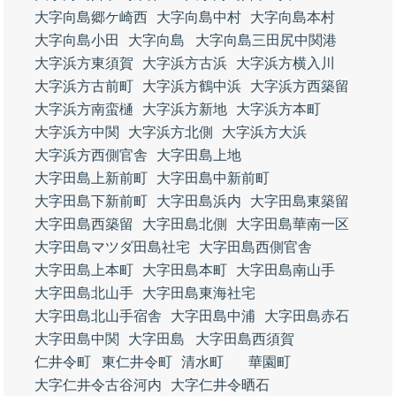
大字向島郷ケ崎西
大字向島中村
大字向島本村
大字向島小田
大字向島
大字向島三田尻中関港
大字浜方東須賀
大字浜方古浜
大字浜方横入川
大字浜方古前町
大字浜方鶴中浜
大字浜方西築留
大字浜方南蛮樋
大字浜方新地
大字浜方本町
大字浜方中関
大字浜方北側
大字浜方大浜
大字浜方西側官舎
大字田島上地
大字田島上新前町
大字田島中新前町
大字田島下新前町
大字田島浜内
大字田島東築留
大字田島西築留
大字田島北側
大字田島華南一区
大字田島マツダ田島社宅
大字田島西側官舎
大字田島上本町
大字田島本町
大字田島南山手
大字田島北山手
大字田島東海社宅
大字田島北山手宿舎
大字田島中浦
大字田島赤石
大字田島中関
大字田島
大字田島西須賀
仁井令町
東仁井令町
清水町
華園町
大字仁井令古谷河内
大字仁井令晒石