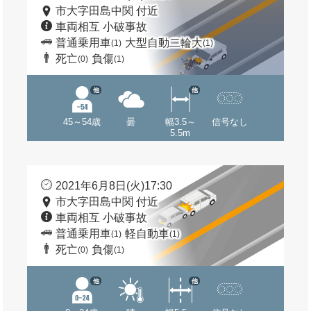
市大字田島中関 付近
車両相互 小破事故
普通乗用車
大型自動二輪大
(1)
(1)
死亡
負傷
(0)
(1)
他
他
45～54歳
曇
幅3.5～
信号なし
5.5m
2021年6月8日(火)17:30
市大字田島中関 付近
車両相互 小破事故
普通乗用車
軽自動車
(1)
(1)
死亡
負傷
(0)
(1)
他
他