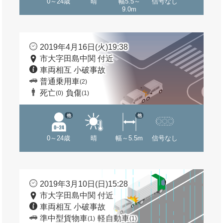
0～24歳
晴
幅5.5～
信号なし
9.0m
2019年4月16日(火)19:38
市大字田島中関 付近
車両相互 小破事故
普通乗用車
(2)
死亡
負傷
(0)
(1)
他
他
0～24歳
晴
幅～5.5m
信号なし
2019年3月10日(日)15:28
市大字田島中関 付近
車両相互 小破事故
準中型貨物車
軽自動車
(1)
(1)