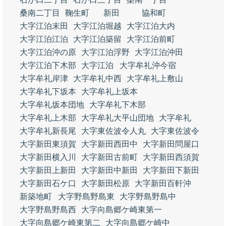
桑南二丁目
鞠生町
新田
協和町
大字江泊末田
大字江泊堀越
大字江泊大内
大字江泊江泊
大字江泊築留
大字江泊前町
大字江泊沖の原
大字江泊浮野
大字江泊沖田
大字江泊下木部
大字江泊
大字牟礼沖今宿
大字牟礼岸津
大字牟礼中西
大字牟礼上敷山
大字牟礼下坂本
大字牟礼上坂本
大字牟礼坂本団地
大字牟礼下木部
大字牟礼上木部
大字牟礼大平山団地
大字牟礼
大字牟礼新長尾
大字東佐波令人丸
大字東佐波令
大字新田東須賀
大字新田西田中
大字新田問屋口
大字新田横入川
大字新田古前町
大字新田西須賀
大字新田上新田
大字新田中新田
大字新田下新田
大字新田石ケ口
大字新田松原
大字新田百軒沖
新築地町
大字野島野島東
大字野島野島中
大字野島野島西
大字向島郷ケ崎東第一
大字向島郷ケ崎東第二
大字向島郷ケ崎中