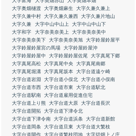
大字富海
大字奥畑赤山
大字奥畑本畑
大字奥畑樋渡
大字奥畑麻生
大字久兼久兼上
大字久兼中村
大字久兼久兼西
大字久兼片地山
大字久兼
大字中山中山上
大字中山中山下
大字和字
大字奈美奈美上
大字奈美奈美中
大字奈美奈美下
大字奈美奈美旭
大字鈴屋鈴屋平
大字鈴屋鈴屋宮の馬場
大字鈴屋鈴屋沖
大字鈴屋鈴屋中
大字鈴屋鈴屋佐尾
大字真尾下郷
大字真尾高松
大字真尾中央
大字真尾南郷
大字真尾堀溝
大字真尾坂本
大字台道遠ケ崎
大字台道岩淵
大字台道小俣北
大字台道小俣南
大字台道市西
大字台道市東
大字台道駅北
大字台道駅南
大字台道雇用促進住宅
大字台道上り熊
大字台道大原
大字台道長沢
大字台道開拓
大字台道下津令北
大字台道下津令南
大字台道浜条
大字台道新館
大字台道岡条
大字台道旦東
大字台道大繁枝
大字台道開作
大字台道繁枝団地
大字切畑上ノ庄