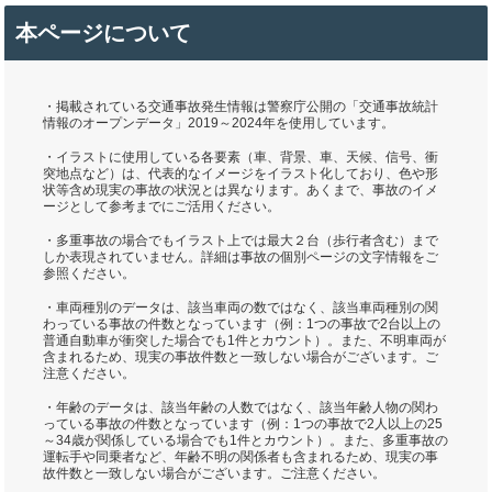
本ページについて
・掲載されている交通事故発生情報は警察庁公開の「交通事故統計
情報のオープンデータ」2019～2024年を使用しています。
・イラストに使用している各要素（車、背景、車、天候、信号、衝
突地点など）は、代表的なイメージをイラスト化しており、色や形
状等含め現実の事故の状況とは異なります。あくまで、事故のイメ
ージとして参考までにご活用ください。
・多重事故の場合でもイラスト上では最大２台（歩行者含む）まで
しか表現されていません。詳細は事故の個別ページの文字情報をご
参照ください。
・車両種別のデータは、該当車両の数ではなく、該当車両種別の関
わっている事故の件数となっています（例：1つの事故で2台以上の
普通自動車が衝突した場合でも1件とカウント）。また、不明車両が
含まれるため、現実の事故件数と一致しない場合がございます。ご
注意ください。
・年齢のデータは、該当年齢の人数ではなく、該当年齢人物の関わ
っている事故の件数となっています（例：1つの事故で2人以上の25
～34歳が関係している場合でも1件とカウント）。また、多重事故の
運転手や同乗者など、年齢不明の関係者も含まれるため、現実の事
故件数と一致しない場合がございます。ご注意ください。