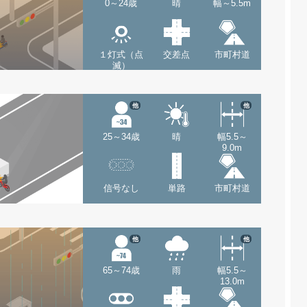
0～24歳
晴
幅～5.5m
１灯式（点
交差点
市町村道
滅）
他
他
25～34歳
晴
幅5.5～
9.0m
信号なし
単路
市町村道
他
他
65～74歳
雨
幅5.5～
13.0m