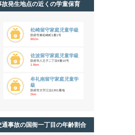
事故発生地点の近くの学童保育
松崎留守家庭児童学級
防府市東松崎町1番1号
962m
佐波留守家庭児童学級
防府市八王子二丁目6番10号
1.8km
牟礼南留守家庭児童学
級
防府市大字江泊1361番地
2km
交通事故の国衙一丁目の年齢割合