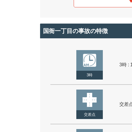
国衙一丁目の事故の特徴
3時 : 
3時
交差点 
交差点