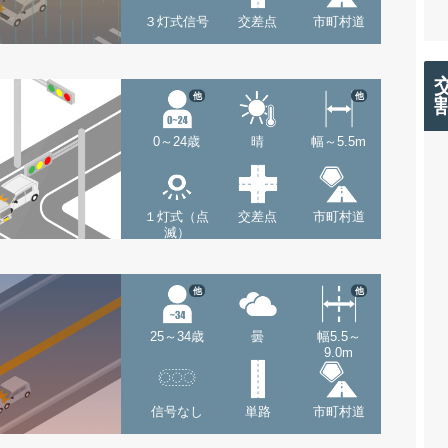
３灯式信号
交差点
市町村道
他
他
0～24歳
晴
幅～5.5m
１灯式（点
交差点
市町村道
滅）
他
他
25～34歳
曇
幅5.5～
9.0m
信号なし
単路
市町村道