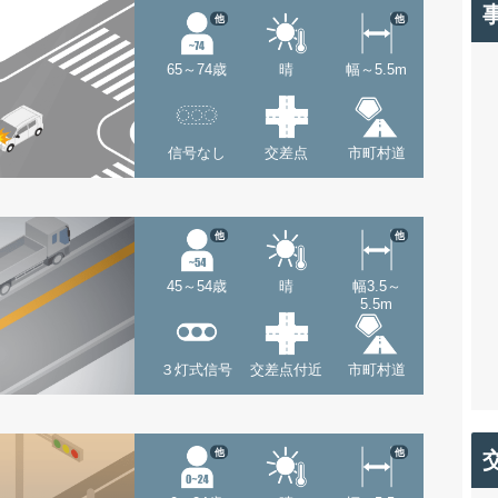
他
他
65～74歳
晴
幅～5.5m
信号なし
交差点
市町村道
他
他
45～54歳
晴
幅3.5～
5.5m
３灯式信号
交差点付近
市町村道
他
他