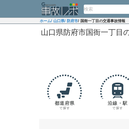
ホーム
/ 山口県
/ 防府市
/ 国衙一丁目の交通事故情報
山口県防府市国衙一丁目
都道府県
沿線・駅
で探す
で探す