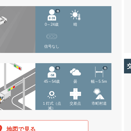
他
0～24歳
晴
信号なし
他
他
45～54歳
曇
幅～5.5m
１灯式（点
交差点
市町村道
滅）
地図で見る