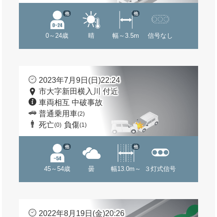
他
他
0～24歳
晴
幅～3.5m
信号なし
2023年7月9日(日)22:24
市大字新田横入川 付近
車両相互 中破事故
普通乗用車
(2)
死亡
負傷
(0)
(1)
他
他
45～54歳
曇
幅13.0m～
３灯式信号
2022年8月19日(金)20:26