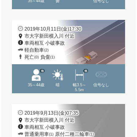
35～44歳
曇
信号なし
2019年10月11日(金)17:30
市大字新田横入川 付近
車両相互 小破事故
軽自動車
(2)
死亡
負傷
(0)
(1)
他
他
35～44歳
晴
幅3.5～
信号なし
5.5m
2019年9月13日(金)07:35
市大字新田横入川 付近
車両相互 小破事故
普通乗用車
原付二種二輪車
(1)
(1)