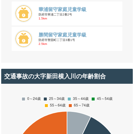
華浦留守家庭児童学級
防府市華浦二丁目2番2号
1.5km
勝間留守家庭児童学級
防府市警固町二丁目3番1号
2.5km
交通事故の大字新田横入川の年齢割合