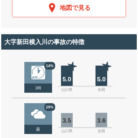
地図で見る
大字新田横入川の事故の特徴
14%
5.0
5.0
1時
山口県
全国
29%
3.5
3.6
曇
山口県
全国