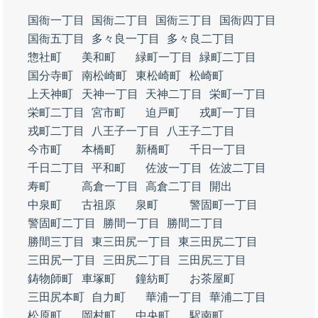
国衙一丁目
国衙二丁目
国衙三丁目
国衙四丁目
国衙五丁目
多々良一丁目
多々良二丁目
惣社町
美和町
緑町一丁目
緑町二丁目
国分寺町
南松崎町
東松崎町
松崎町
上天神町
天神一丁目
天神二丁目
栄町一丁目
栄町二丁目
宮市町
迫戸町
戎町一丁目
戎町二丁目
八王子一丁目
八王子二丁目
今市町
本橋町
新橋町
千日一丁目
千日二丁目
平和町
佐波一丁目
佐波二丁目
寿町
高倉一丁目
高倉二丁目
開出
中泉町
古祖原
泉町
警固町一丁目
警固町二丁目
勝間一丁目
勝間二丁目
勝間三丁目
東三田尻一丁目
東三田尻二丁目
三田尻一丁目
三田尻二丁目
三田尻三丁目
鋳物師町
車塚町
鐘紡町
お茶屋町
三田尻本町
自力町
華浦一丁目
華浦二丁目
松原町
岡村町
中央町
駅南町