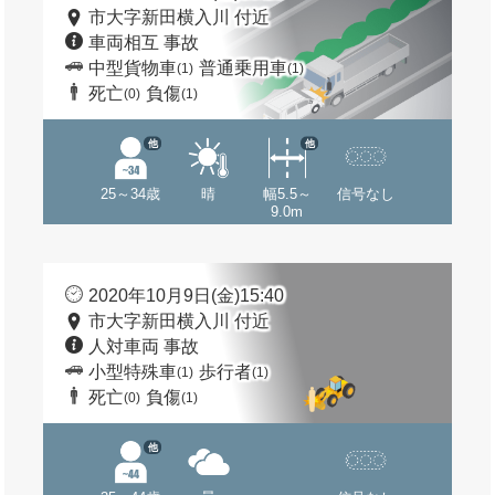
市大字新田横入川 付近
車両相互 事故
中型貨物車
普通乗用車
(1)
(1)
死亡
負傷
(0)
(1)
他
他
25～34歳
晴
幅5.5～
信号なし
9.0m
2020年10月9日(金)15:40
市大字新田横入川 付近
人対車両 事故
小型特殊車
歩行者
(1)
(1)
死亡
負傷
(0)
(1)
他