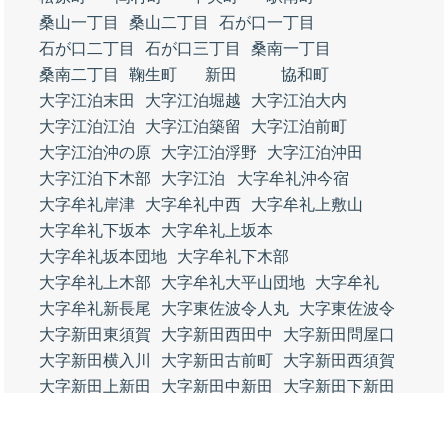
桑山一丁目
桑山二丁目
石が口一丁目
石が口二丁目
石が口三丁目
桑南一丁目
桑南二丁目
鞠生町
新田
協和町
大字江泊末田
大字江泊堀越
大字江泊大内
大字江泊江泊
大字江泊築留
大字江泊前町
大字江泊沖の原
大字江泊浮野
大字江泊沖田
大字江泊下木部
大字江泊
大字牟礼沖今宿
大字牟礼岸津
大字牟礼中西
大字牟礼上敷山
大字牟礼下坂本
大字牟礼上坂本
大字牟礼坂本団地
大字牟礼下木部
大字牟礼上木部
大字牟礼大平山団地
大字牟礼
大字牟礼新長尾
大字東佐波令人丸
大字東佐波令
大字新田東須賀
大字新田西田中
大字新田問屋口
大字新田横入川
大字新田古前町
大字新田西須賀
大字新田上新田
大字新田中新田
大字新田下新田
大字新田石ケ口
大字新田松原
大字新田百軒沖
新築地町
大字野島野島東
大字野島野島中