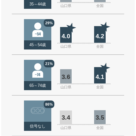
35～44歳
山口県
全国
29%
4.0
4.2
45～54歳
山口県
全国
21%
3.6
4.1
65～74歳
山口県
全国
86%
3.4
3.5
信号なし
山口県
全国