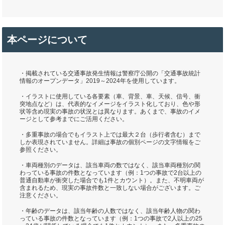
本ページについて
・掲載されている交通事故発生情報は警察庁公開の「交通事故統計
情報のオープンデータ」2019～2024年を使用しています。
・イラストに使用している各要素（車、背景、車、天候、信号、衝
突地点など）は、代表的なイメージをイラスト化しており、色や形
状等含め現実の事故の状況とは異なります。あくまで、事故のイメ
ージとして参考までにご活用ください。
・多重事故の場合でもイラスト上では最大２台（歩行者含む）まで
しか表現されていません。詳細は事故の個別ページの文字情報をご
参照ください。
・車両種別のデータは、該当車両の数ではなく、該当車両種別の関
わっている事故の件数となっています（例：1つの事故で2台以上の
普通自動車が衝突した場合でも1件とカウント）。また、不明車両が
含まれるため、現実の事故件数と一致しない場合がございます。ご
注意ください。
・年齢のデータは、該当年齢の人数ではなく、該当年齢人物の関わ
っている事故の件数となっています（例：1つの事故で2人以上の25