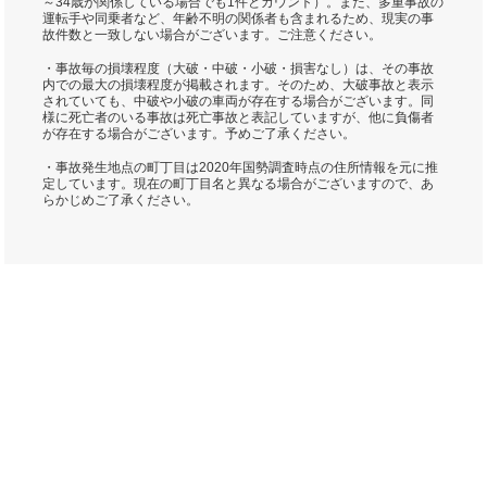
～34歳が関係している場合でも1件とカウント）。また、多重事故の
運転手や同乗者など、年齢不明の関係者も含まれるため、現実の事
故件数と一致しない場合がございます。ご注意ください。
・事故毎の損壊程度（大破・中破・小破・損害なし）は、その事故
内での最大の損壊程度が掲載されます。そのため、大破事故と表示
されていても、中破や小破の車両が存在する場合がございます。同
様に死亡者のいる事故は死亡事故と表記していますが、他に負傷者
が存在する場合がございます。予めご了承ください。
・事故発生地点の町丁目は2020年国勢調査時点の住所情報を元に推
定しています。現在の町丁目名と異なる場合がございますので、あ
らかじめご了承ください。