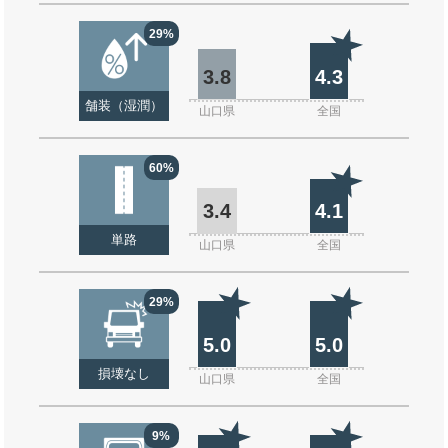
29%
3.8
4.3
舗装（湿潤）
山口県
全国
60%
3.4
4.1
単路
山口県
全国
29%
5.0
5.0
損壊なし
山口県
全国
9%