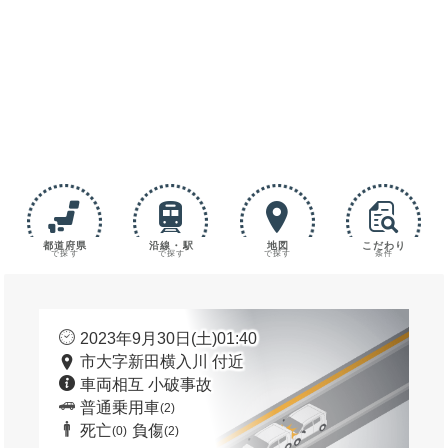
都道府県
沿線・駅
地図
こだわり
で探す
で探す
で探す
条件
2023年9月30日(土)01:40
市大字新田横入川 付近
車両相互 小破事故
普通乗用車
(2)
死亡
負傷
(0)
(2)