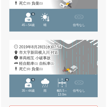
死亡
負傷
(0)
(1)
他
45～54歳
晴
信号なし
2019年8月28日(水)07:54
市大字新田横入川 付近
車両相互 小破事故
軽自動車
自転車
(1)
(1)
死亡
負傷
(0)
(1)
他
他
35～44歳
雨
幅5.5～
信号なし
13.0m