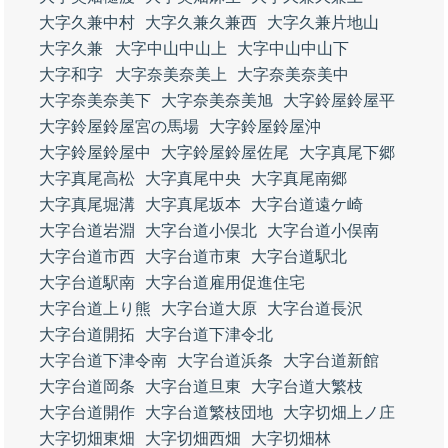
大字久兼中村
大字久兼久兼西
大字久兼片地山
大字久兼
大字中山中山上
大字中山中山下
大字和字
大字奈美奈美上
大字奈美奈美中
大字奈美奈美下
大字奈美奈美旭
大字鈴屋鈴屋平
大字鈴屋鈴屋宮の馬場
大字鈴屋鈴屋沖
大字鈴屋鈴屋中
大字鈴屋鈴屋佐尾
大字真尾下郷
大字真尾高松
大字真尾中央
大字真尾南郷
大字真尾堀溝
大字真尾坂本
大字台道遠ケ崎
大字台道岩淵
大字台道小俣北
大字台道小俣南
大字台道市西
大字台道市東
大字台道駅北
大字台道駅南
大字台道雇用促進住宅
大字台道上り熊
大字台道大原
大字台道長沢
大字台道開拓
大字台道下津令北
大字台道下津令南
大字台道浜条
大字台道新館
大字台道岡条
大字台道旦東
大字台道大繁枝
大字台道開作
大字台道繁枝団地
大字切畑上ノ庄
大字切畑東畑
大字切畑西畑
大字切畑林