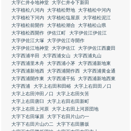
大字仁井令地神堂
大字仁井令下新田
大字植松八河内
大字植松野地
大字植松中河内
大字植松下河内
大字植松塩屋原
大字植松泥江
大字植松前開作
大字植松潮合
大字植松山県
大字植松西開作
伊佐江町
大字伊佐江伊佐江
大字伊佐江大塚
大字伊佐江寺開作
大字伊佐江地神堂
大字伊佐江
大字伊佐江西慶田
大字西浦半田
大字西浦女山
大字西浦丸山
大字西浦里木舟
大字西浦小茅
大字西浦新地東
大字西浦新地西
大字西浦開作西
大字西浦黄金通
大字西浦開作東
大字西浦干拓
大字西浦新地西東
大字西浦
大字上右田和田峪
大字上右田田ノ口
大字上右田沖田ノ口
大字上右田矢筈
大字上右田唐臼
大字上右田右田新町
大字上右田上河原
大字上右田上河原団地
大字下右田塚原
大字下右田片山の一
大字下右田片山の二
大字下右田勝坂