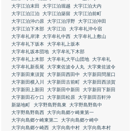
大字江泊末田
大字江泊堀越
大字江泊大内
大字江泊江泊
大字江泊築留
大字江泊前町
大字江泊沖の原
大字江泊浮野
大字江泊沖田
大字江泊下木部
大字江泊
大字牟礼沖今宿
大字牟礼岸津
大字牟礼中西
大字牟礼上敷山
大字牟礼下坂本
大字牟礼上坂本
大字牟礼坂本団地
大字牟礼下木部
大字牟礼上木部
大字牟礼大平山団地
大字牟礼
大字牟礼新長尾
大字東佐波令人丸
大字東佐波令
大字新田東須賀
大字新田西田中
大字新田問屋口
大字新田横入川
大字新田古前町
大字新田西須賀
大字新田上新田
大字新田中新田
大字新田下新田
大字新田石ケ口
大字新田松原
大字新田百軒沖
新築地町
大字野島野島東
大字野島野島中
大字野島野島西
大字向島郷ケ崎東第一
大字向島郷ケ崎東第二
大字向島郷ケ崎中
大字向島郷ケ崎西
大字向島中村
大字向島本村