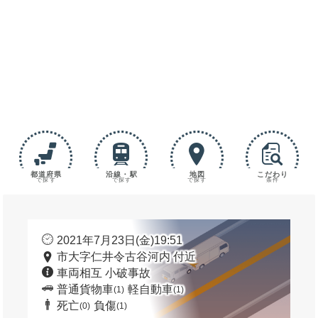
都道府県
沿線・駅
地図
こだわり
で探す
で探す
で探す
条件
2021年7月23日(金)19:51
市大字仁井令古谷河内 付近
車両相互 小破事故
普通貨物車
軽自動車
(1)
(1)
死亡
負傷
(0)
(1)