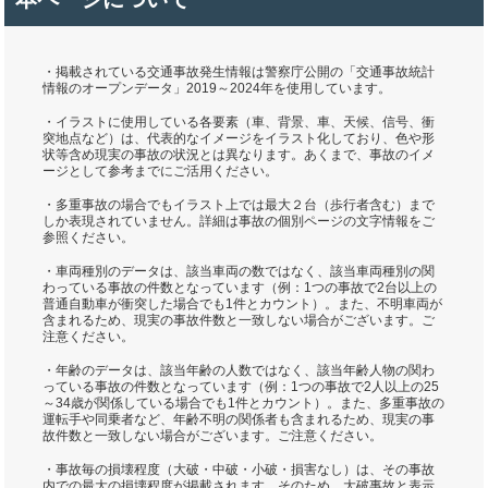
・掲載されている交通事故発生情報は警察庁公開の「交通事故統計
情報のオープンデータ」2019～2024年を使用しています。
・イラストに使用している各要素（車、背景、車、天候、信号、衝
突地点など）は、代表的なイメージをイラスト化しており、色や形
状等含め現実の事故の状況とは異なります。あくまで、事故のイメ
ージとして参考までにご活用ください。
・多重事故の場合でもイラスト上では最大２台（歩行者含む）まで
しか表現されていません。詳細は事故の個別ページの文字情報をご
参照ください。
・車両種別のデータは、該当車両の数ではなく、該当車両種別の関
わっている事故の件数となっています（例：1つの事故で2台以上の
普通自動車が衝突した場合でも1件とカウント）。また、不明車両が
含まれるため、現実の事故件数と一致しない場合がございます。ご
注意ください。
・年齢のデータは、該当年齢の人数ではなく、該当年齢人物の関わ
っている事故の件数となっています（例：1つの事故で2人以上の25
～34歳が関係している場合でも1件とカウント）。また、多重事故の
運転手や同乗者など、年齢不明の関係者も含まれるため、現実の事
故件数と一致しない場合がございます。ご注意ください。
・事故毎の損壊程度（大破・中破・小破・損害なし）は、その事故
内での最大の損壊程度が掲載されます。そのため、大破事故と表示