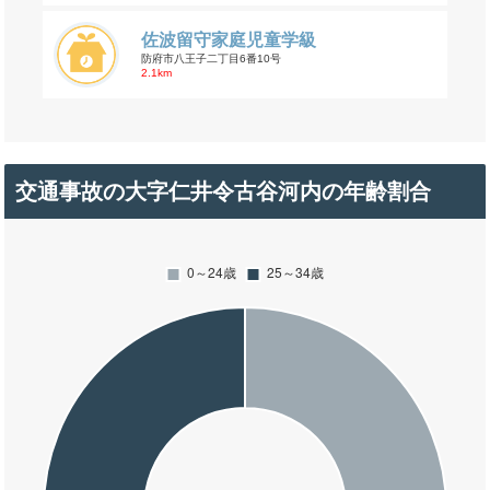
佐波留守家庭児童学級
防府市八王子二丁目6番10号
2.1km
交通事故の大字仁井令古谷河内の年齢割合