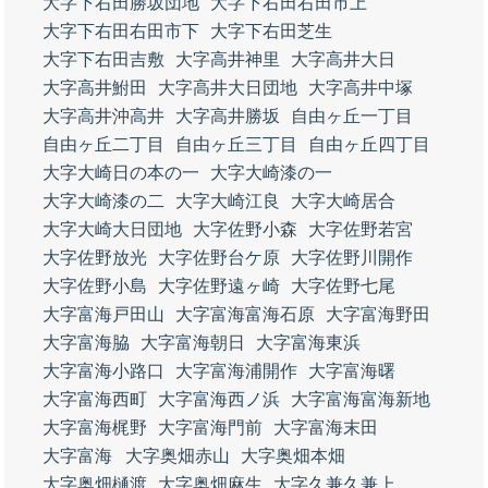
大字下右田勝坂団地
大字下右田右田市上
大字下右田右田市下
大字下右田芝生
大字下右田吉敷
大字高井神里
大字高井大日
大字高井鮒田
大字高井大日団地
大字高井中塚
大字高井沖高井
大字高井勝坂
自由ヶ丘一丁目
自由ヶ丘二丁目
自由ヶ丘三丁目
自由ヶ丘四丁目
大字大崎日の本の一
大字大崎漆の一
大字大崎漆の二
大字大崎江良
大字大崎居合
大字大崎大日団地
大字佐野小森
大字佐野若宮
大字佐野放光
大字佐野台ケ原
大字佐野川開作
大字佐野小島
大字佐野遠ヶ崎
大字佐野七尾
大字富海戸田山
大字富海富海石原
大字富海野田
大字富海脇
大字富海朝日
大字富海東浜
大字富海小路口
大字富海浦開作
大字富海曙
大字富海西町
大字富海西ノ浜
大字富海富海新地
大字富海梶野
大字富海門前
大字富海末田
大字富海
大字奥畑赤山
大字奥畑本畑
大字奥畑樋渡
大字奥畑麻生
大字久兼久兼上