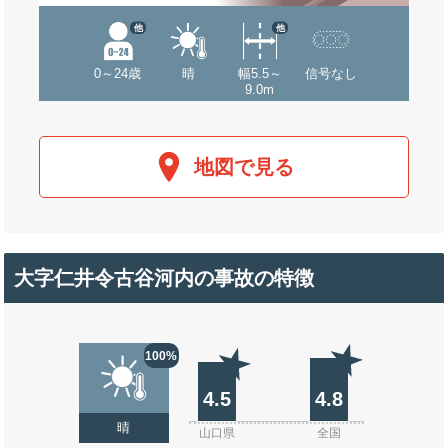
他
他
0～24歳
晴
幅5.5～
信号なし
9.0m
地図で見る
大字仁井令古谷河内の事故の特徴
100%
4.5
4.8
晴
山口県
全国