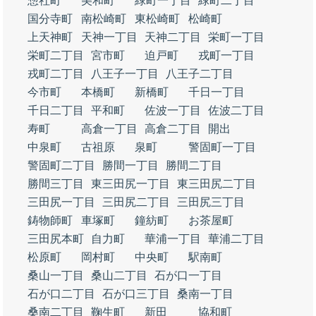
惣社町
美和町
緑町一丁目
緑町二丁目
国分寺町
南松崎町
東松崎町
松崎町
上天神町
天神一丁目
天神二丁目
栄町一丁目
栄町二丁目
宮市町
迫戸町
戎町一丁目
戎町二丁目
八王子一丁目
八王子二丁目
今市町
本橋町
新橋町
千日一丁目
千日二丁目
平和町
佐波一丁目
佐波二丁目
寿町
高倉一丁目
高倉二丁目
開出
中泉町
古祖原
泉町
警固町一丁目
警固町二丁目
勝間一丁目
勝間二丁目
勝間三丁目
東三田尻一丁目
東三田尻二丁目
三田尻一丁目
三田尻二丁目
三田尻三丁目
鋳物師町
車塚町
鐘紡町
お茶屋町
三田尻本町
自力町
華浦一丁目
華浦二丁目
松原町
岡村町
中央町
駅南町
桑山一丁目
桑山二丁目
石が口一丁目
石が口二丁目
石が口三丁目
桑南一丁目
桑南二丁目
鞠生町
新田
協和町