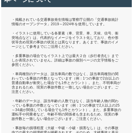
・掲載されている交通事故発生情報は警察庁公開の「交通事故統計
情報のオープンデータ」2019～2024年を使用しています。
・イラストに使用している各要素（車、背景、車、天候、信号、衝
突地点など）は、代表的なイメージをイラスト化しており、色や形
状等含め現実の事故の状況とは異なります。あくまで、事故のイメ
ージとして参考までにご活用ください。
・多重事故の場合でもイラスト上では最大２台（歩行者含む）まで
しか表現されていません。詳細は事故の個別ページの文字情報をご
参照ください。
・車両種別のデータは、該当車両の数ではなく、該当車両種別の関
わっている事故の件数となっています（例：1つの事故で2台以上の
普通自動車が衝突した場合でも1件とカウント）。また、不明車両が
含まれるため、現実の事故件数と一致しない場合がございます。ご
注意ください。
・年齢のデータは、該当年齢の人数ではなく、該当年齢人物の関わ
っている事故の件数となっています（例：1つの事故で2人以上の25
～34歳が関係している場合でも1件とカウント）。また、多重事故の
運転手や同乗者など、年齢不明の関係者も含まれるため、現実の事
故件数と一致しない場合がございます。ご注意ください。
・事故毎の損壊程度（大破・中破・小破・損害なし）は、その事故
内での最大の損壊程度が掲載されます。そのため、大破事故と表示