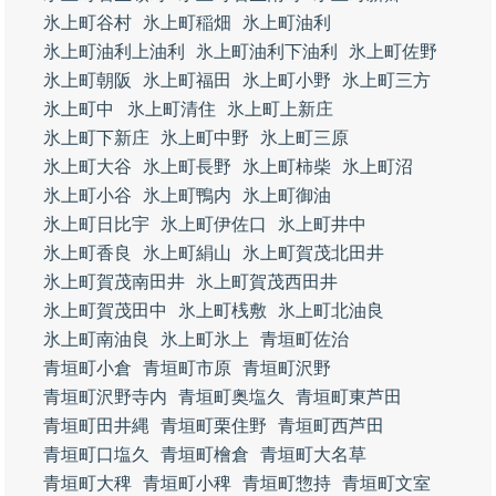
氷上町谷村
氷上町稲畑
氷上町油利
氷上町油利上油利
氷上町油利下油利
氷上町佐野
氷上町朝阪
氷上町福田
氷上町小野
氷上町三方
氷上町中
氷上町清住
氷上町上新庄
氷上町下新庄
氷上町中野
氷上町三原
氷上町大谷
氷上町長野
氷上町柿柴
氷上町沼
氷上町小谷
氷上町鴨内
氷上町御油
氷上町日比宇
氷上町伊佐口
氷上町井中
氷上町香良
氷上町絹山
氷上町賀茂北田井
氷上町賀茂南田井
氷上町賀茂西田井
氷上町賀茂田中
氷上町桟敷
氷上町北油良
氷上町南油良
氷上町氷上
青垣町佐治
青垣町小倉
青垣町市原
青垣町沢野
青垣町沢野寺内
青垣町奥塩久
青垣町東芦田
青垣町田井縄
青垣町栗住野
青垣町西芦田
青垣町口塩久
青垣町檜倉
青垣町大名草
青垣町大稗
青垣町小稗
青垣町惣持
青垣町文室