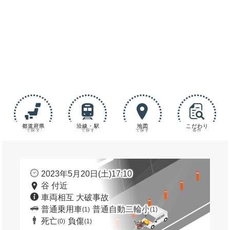
都道府県
沿線・駅
地図
こだわり
で探す
で探す
で探す
条件
2023年5月20日(土)17:10
谷 付近
車両相互 大破事故
普通乗用車
普通自動二輪小
(1)
(1)
死亡
負傷
(0)
(1)