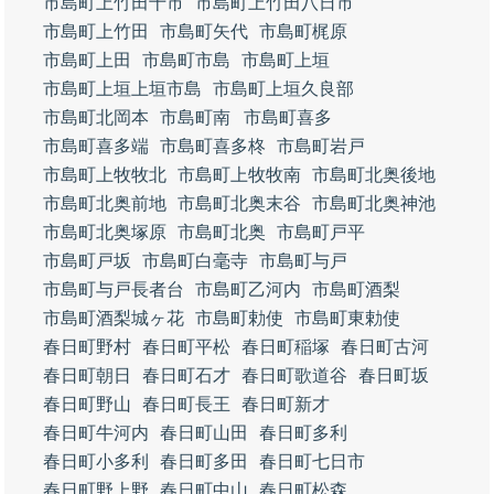
市島町上竹田十市
市島町上竹田八日市
市島町上竹田
市島町矢代
市島町梶原
市島町上田
市島町市島
市島町上垣
市島町上垣上垣市島
市島町上垣久良部
市島町北岡本
市島町南
市島町喜多
市島町喜多端
市島町喜多柊
市島町岩戸
市島町上牧牧北
市島町上牧牧南
市島町北奥後地
市島町北奥前地
市島町北奥末谷
市島町北奥神池
市島町北奥塚原
市島町北奥
市島町戸平
市島町戸坂
市島町白毫寺
市島町与戸
市島町与戸長者台
市島町乙河内
市島町酒梨
市島町酒梨城ヶ花
市島町勅使
市島町東勅使
春日町野村
春日町平松
春日町稲塚
春日町古河
春日町朝日
春日町石才
春日町歌道谷
春日町坂
春日町野山
春日町長王
春日町新才
春日町牛河内
春日町山田
春日町多利
春日町小多利
春日町多田
春日町七日市
春日町野上野
春日町中山
春日町松森