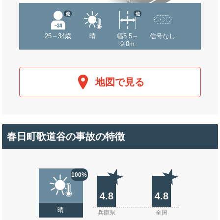
他
他
25～34歳
晴
幅5.5～
信号なし
9.0m
地図で見る
春日町歌道谷の事故の特徴
100%
4.8
4.8
晴
兵庫県
全国