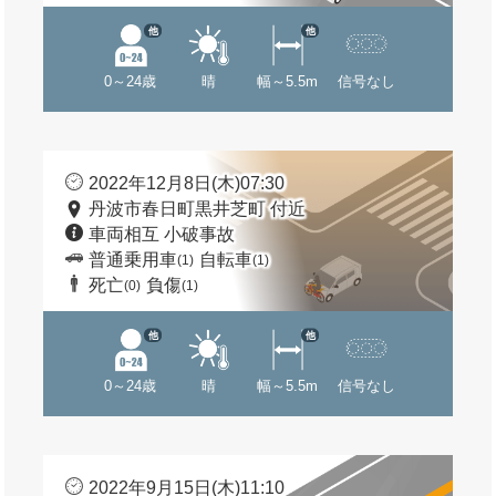
他
他
0～24歳
晴
幅～5.5m
信号なし
2022年12月8日(木)07:30
丹波市春日町黒井芝町 付近
車両相互 小破事故
普通乗用車
自転車
(1)
(1)
死亡
負傷
(0)
(1)
他
他
0～24歳
晴
幅～5.5m
信号なし
2022年9月15日(木)11:10