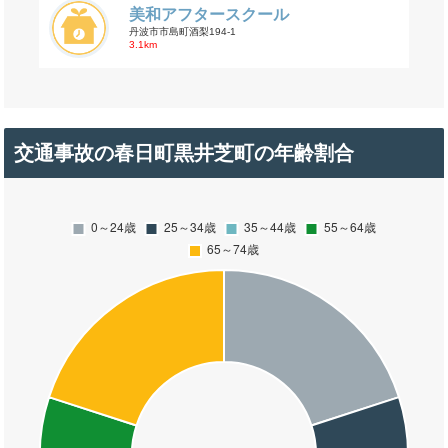
美和アフタースクール
丹波市市島町酒梨194-1
3.1km
交通事故の春日町黒井芝町の年齢割合