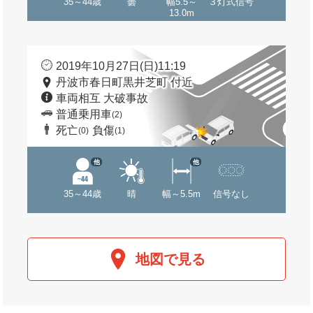
35～44歳
曇
幅5.5～
３灯式信号
13.0m
2019年10月27日(日)11:19
丹波市春日町黒井芝町 付近
車両相互 大破事故
普通乗用車
(2)
死亡
負傷
(0)
(1)
他
他
35～44歳
晴
幅～5.5m
信号なし
地図で見る