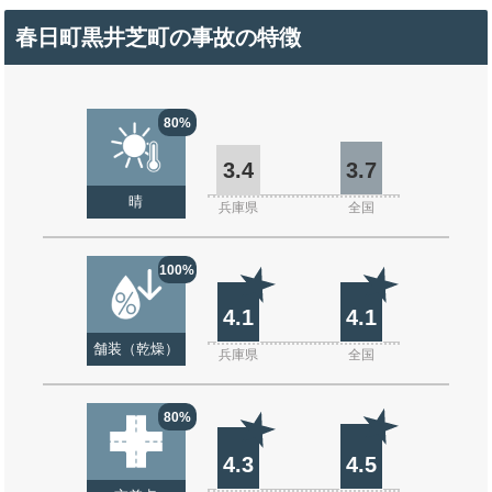
春日町黒井芝町の事故の特徴
80%
3.4
3.7
晴
兵庫県
全国
100%
4.1
4.1
舗装（乾燥）
兵庫県
全国
80%
4.3
4.5