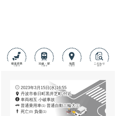
都道府県
沿線・駅
地図
こだわり
で探す
で探す
で探す
条件
2023年3月15日(水)16:55
丹波市春日町黒井芝町 付近
車両相互 小破事故
普通乗用車
普通自動二輪大
(1)
(1)
死亡
負傷
(0)
(1)