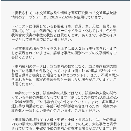
・掲載されている交通事故発生情報は警察庁公開の「交通事故統計
情報のオープンデータ」2019～2024年を使用しています。
・イラストに使用している各要素（車、背景、車、天候、信号、衝
突地点など）は、代表的なイメージをイラスト化しており、色や形
状等含め現実の事故の状況とは異なります。あくまで、事故のイメ
ージとして参考までにご活用ください。
・多重事故の場合でもイラスト上では最大２台（歩行者含む）まで
しか表現されていません。詳細は事故の個別ページの文字情報をご
参照ください。
・車両種別のデータは、該当車両の数ではなく、該当車両種別の関
わっている事故の件数となっています（例：1つの事故で2台以上の
普通自動車が衝突した場合でも1件とカウント）。また、不明車両が
含まれるため、現実の事故件数と一致しない場合がございます。ご
注意ください。
・年齢のデータは、該当年齢の人数ではなく、該当年齢人物の関わ
っている事故の件数となっています（例：1つの事故で2人以上の25
～34歳が関係している場合でも1件とカウント）。また、多重事故の
運転手や同乗者など、年齢不明の関係者も含まれるため、現実の事
故件数と一致しない場合がございます。ご注意ください。
・事故毎の損壊程度（大破・中破・小破・損害なし）は、その事故
内での最大の損壊程度が掲載されます。そのため、大破事故と表示
されていても、中破や小破の車両が存在する場合がございます。同