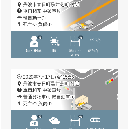
丹波市春日町黒井芝町 付近
車両相互 中破事故
軽自動車
(2)
死亡
負傷
(0)
(1)
他
他
55～64歳
晴
幅5.5～
信号なし
9.0m
2020年7月17日(金)15:56
丹波市春日町黒井芝町 付近
車両相互 中破事故
普通貨物車
軽自動車
(1)
(1)
死亡
負傷
(0)
(1)
他
他