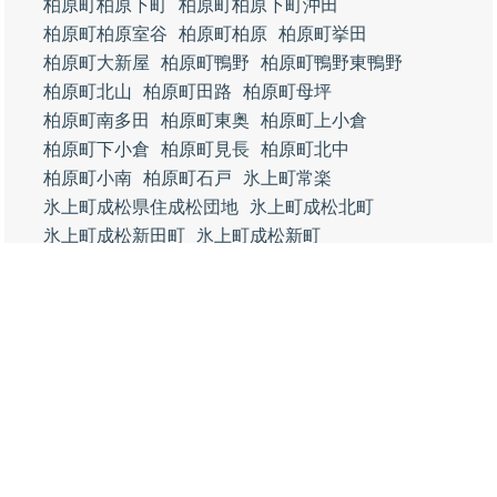
柏原町柏原下町
柏原町柏原下町沖田
柏原町柏原室谷
柏原町柏原
柏原町挙田
柏原町大新屋
柏原町鴨野
柏原町鴨野東鴨野
柏原町北山
柏原町田路
柏原町母坪
柏原町南多田
柏原町東奥
柏原町上小倉
柏原町下小倉
柏原町見長
柏原町北中
柏原町小南
柏原町石戸
氷上町常楽
氷上町成松県住成松団地
氷上町成松北町
氷上町成松新田町
氷上町成松新町
氷上町成松中央通
氷上町成松上町
氷上町成松宮前町
氷上町成松西町
氷上町成松中町
氷上町成松下町
氷上町成松東町
氷上町西中
氷上町上成松
氷上町黒田
氷上町犬岡
氷上町市辺
氷上町本郷
氷上町横田
氷上町大崎
氷上町北野
氷上町稲継
氷上町石生
氷上町石生地頭
氷上町石生石生新町
氷上町石生領町
氷上町石生南町
氷上町新郷
氷上町谷村
氷上町稲畑
氷上町油利