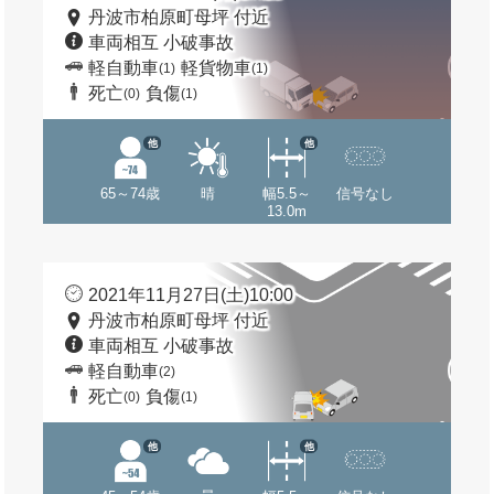
丹波市柏原町母坪 付近
車両相互 小破事故
軽自動車
軽貨物車
(1)
(1)
死亡
負傷
(0)
(1)
他
他
65～74歳
晴
幅5.5～
信号なし
13.0m
2021年11月27日(土)10:00
丹波市柏原町母坪 付近
車両相互 小破事故
軽自動車
(2)
死亡
負傷
(0)
(1)
他
他