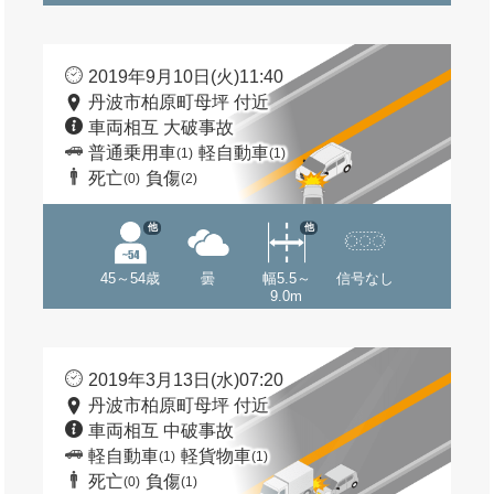
2019年9月10日(火)11:40
丹波市柏原町母坪 付近
車両相互 大破事故
普通乗用車
軽自動車
(1)
(1)
死亡
負傷
(0)
(2)
他
他
45～54歳
曇
幅5.5～
信号なし
9.0m
2019年3月13日(水)07:20
丹波市柏原町母坪 付近
車両相互 中破事故
軽自動車
軽貨物車
(1)
(1)
死亡
負傷
(0)
(1)