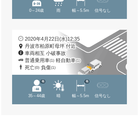
0～24歳
雨
幅～5.5m
信号なし
2020年4月22日(水)12:35
丹波市柏原町母坪 付近
車両相互 小破事故
普通乗用車
軽自動車
(1)
(1)
死亡
負傷
(0)
(1)
他
他
35～44歳
晴
幅～5.5m
信号なし