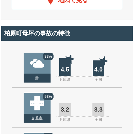
地図で見る
柏原町母坪の事故の特徴
33%
4.5
4.0
曇
兵庫県
全国
53%
3.2
3.3
交差点
兵庫県
全国