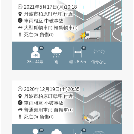
2021年5月17日(月)10:18
丹波市柏原町母坪 付近
車両相互 中破事故
大型貨物車
軽貨物車
(1)
(1)
死亡
負傷
(0)
(1)
他
他
35～44歳
雨
幅～5.5m
信号なし
2020年12月19日(土)20:35
丹波市柏原町母坪 付近
車両相互 小破事故
普通乗用車
自転車
(1)
(1)
死亡
負傷
(0)
(1)
他
他