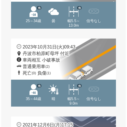
他
他
25～34歳
曇
幅5.5～
信号なし
13.0m
2023年10月31日(火)09:43
丹波市柏原町母坪 付近
車両相互 小破事故
普通乗用車
(2)
死亡
負傷
(0)
(1)
他
他
35～44歳
晴
幅5.5～
信号なし
9.0m
2021年12月6日(月)17:15