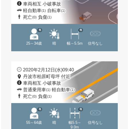
車両相互 小破事故
軽自動車
自転車
(1)
(1)
死亡
負傷
(0)
(1)
他
他
25～34歳
晴
幅～5.5m
信号なし
2020年2月12日(水)09:40
丹波市柏原町母坪 付近
車両相互 小破事故
普通乗用車
軽自動車
(1)
(1)
死亡
負傷
(0)
(1)
他
他
55～64歳
晴
幅5.5～
信号なし
9.0m