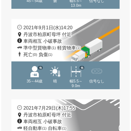
45～54歳
曇
幅5.5～
信号なし
13.0m
2021年9月1日(水)14:20
丹波市柏原町母坪 付近
車両相互 小破事故
準中型貨物車
軽貨物車
(1)
(1)
死亡
負傷
(0)
(1)
他
他
35～44歳
晴
幅5.5～
信号なし
9.0m
2021年7月29日(木)17:55
丹波市柏原町母坪 付近
車両相互 小破事故
軽自動車
自転車
(1)
(1)