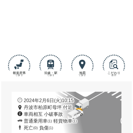
都道府県
沿線・駅
地図
こだわり
で探す
で探す
で探す
条件
2024年2月6日(火)10:15
丹波市柏原町母坪 付近
車両相互 小破事故
普通乗用車
軽貨物車
(1)
(1)
死亡
負傷
(0)
(1)