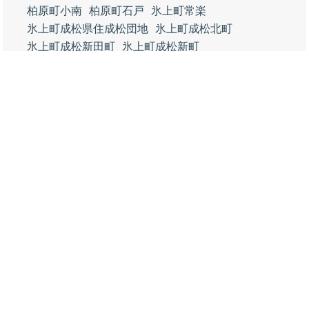
柏原町小南
柏原町石戸
氷上町常楽
氷上町成松県住成松団地
氷上町成松北町
氷上町成松新田町
氷上町成松新町
氷上町成松中央通
氷上町成松上町
氷上町成松宮前町
氷上町成松西町
氷上町成松中町
氷上町成松下町
氷上町成松東町
氷上町西中
氷上町上成松
氷上町黒田
氷上町犬岡
氷上町市辺
氷上町本郷
氷上町横田
氷上町大崎
氷上町北野
氷上町稲継
氷上町石生
氷上町石生地頭
氷上町石生石生新町
氷上町石生領町
氷上町石生南町
氷上町新郷
氷上町谷村
氷上町稲畑
氷上町油利
氷上町油利上油利
氷上町油利下油利
氷上町佐野
氷上町朝阪
氷上町福田
氷上町小野
氷上町三方
氷上町中
氷上町清住
氷上町上新庄
氷上町下新庄
氷上町中野
氷上町三原
氷上町大谷
氷上町長野
氷上町柿柴
氷上町沼