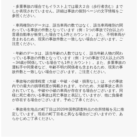
・多重事故の場合でもイラスト上では最大２台（歩行者含む）まで
しか表現されていません。詳細は事故の個別ページの文字情報をご
参照ください。
・車両種別のデータは、該当車両の数ではなく、該当車両種別の関
わっている事故の件数となっています（例：1つの事故で2台以上の
普通自動車が衝突した場合でも1件とカウント）。また、不明車両が
含まれるため、現実の事故件数と一致しない場合がございます。ご
注意ください。
・年齢のデータは、該当年齢の人数ではなく、該当年齢人物の関わ
っている事故の件数となっています（例：1つの事故で2人以上の25
～34歳が関係している場合でも1件とカウント）。また、多重事故の
運転手や同乗者など、年齢不明の関係者も含まれるため、現実の事
故件数と一致しない場合がございます。ご注意ください。
・事故毎の損壊程度（大破・中破・小破・損害なし）は、その事故
内での最大の損壊程度が掲載されます。そのため、大破事故と表示
されていても、中破や小破の車両が存在する場合がございます。同
様に死亡者のいる事故は死亡事故と表記していますが、他に負傷者
が存在する場合がございます。予めご了承ください。
・事故発生地点の町丁目は2020年国勢調査時点の住所情報を元に推
定しています。現在の町丁目名と異なる場合がございますので、あ
らかじめご了承ください。