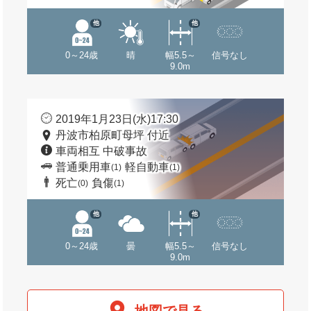
他
他
0～24歳
晴
幅5.5～
信号なし
9.0m
2019年1月23日(水)17:30
丹波市柏原町母坪 付近
車両相互 中破事故
普通乗用車
軽自動車
(1)
(1)
死亡
負傷
(0)
(1)
他
他
0～24歳
曇
幅5.5～
信号なし
9.0m