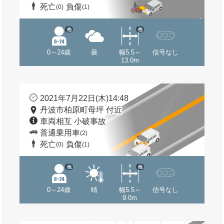
死亡
負傷
(0)
(1)
他
他
0～24歳
曇
幅5.5～
信号なし
13.0m
2021年7月22日(木)14:48
丹波市柏原町母坪 付近
車両相互 小破事故
普通乗用車
(2)
死亡
負傷
(0)
(1)
他
他
0～24歳
晴
幅5.5～
信号なし
9.0m