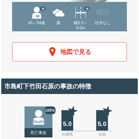
他
他
45～54歳
曇
幅5.5～
信号なし
9.0m
地図で見る
市島町下竹田石原の事故の特徴
100%
5.0
5.0
死亡事故
兵庫県
全国