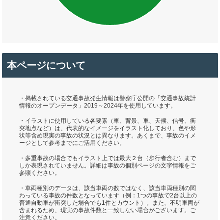
本ページについて
・掲載されている交通事故発生情報は警察庁公開の「交通事故統計
情報のオープンデータ」2019～2024年を使用しています。
・イラストに使用している各要素（車、背景、車、天候、信号、衝
突地点など）は、代表的なイメージをイラスト化しており、色や形
状等含め現実の事故の状況とは異なります。あくまで、事故のイメ
ージとして参考までにご活用ください。
・多重事故の場合でもイラスト上では最大２台（歩行者含む）まで
しか表現されていません。詳細は事故の個別ページの文字情報をご
参照ください。
・車両種別のデータは、該当車両の数ではなく、該当車両種別の関
わっている事故の件数となっています（例：1つの事故で2台以上の
普通自動車が衝突した場合でも1件とカウント）。また、不明車両が
含まれるため、現実の事故件数と一致しない場合がございます。ご
注意ください。