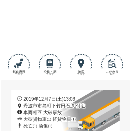
都道府県
沿線・駅
地図
こだわり
で探す
で探す
で探す
条件
2019年12月7日(土)13:08
丹波市市島町下竹田石原 付近
車両相互 大破事故
大型貨物車
軽貨物車
(1)
(1)
死亡
負傷
(1)
(1)