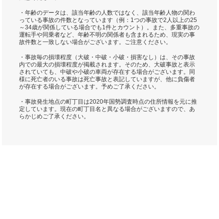
・年齢のデータは、該当年齢の人数ではなく、該当年齢人物の関わ
っている事故の件数となっています（例：1つの事故で2人以上の25
～34歳が関係している場合でも1件とカウント）。また、多重事故の
運転手や同乗者など、年齢不明の関係者も含まれるため、現実の事
故件数と一致しない場合がございます。ご注意ください。
・事故毎の損壊程度（大破・中破・小破・損害なし）は、その事故
内での最大の損壊程度が掲載されます。そのため、大破事故と表示
されていても、中破や小破の車両が存在する場合がございます。同
様に死亡者のいる事故は死亡事故と表記していますが、他に負傷者
が存在する場合がございます。予めご了承ください。
・事故発生地点の町丁目は2020年国勢調査時点の住所情報を元に推
定しています。現在の町丁目名と異なる場合がございますので、あ
らかじめご了承ください。