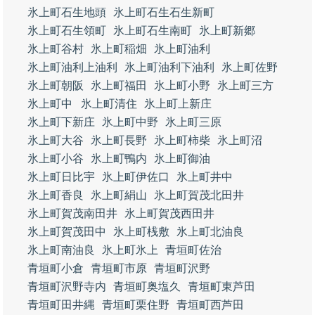
氷上町石生地頭
氷上町石生石生新町
氷上町石生領町
氷上町石生南町
氷上町新郷
氷上町谷村
氷上町稲畑
氷上町油利
氷上町油利上油利
氷上町油利下油利
氷上町佐野
氷上町朝阪
氷上町福田
氷上町小野
氷上町三方
氷上町中
氷上町清住
氷上町上新庄
氷上町下新庄
氷上町中野
氷上町三原
氷上町大谷
氷上町長野
氷上町柿柴
氷上町沼
氷上町小谷
氷上町鴨内
氷上町御油
氷上町日比宇
氷上町伊佐口
氷上町井中
氷上町香良
氷上町絹山
氷上町賀茂北田井
氷上町賀茂南田井
氷上町賀茂西田井
氷上町賀茂田中
氷上町桟敷
氷上町北油良
氷上町南油良
氷上町氷上
青垣町佐治
青垣町小倉
青垣町市原
青垣町沢野
青垣町沢野寺内
青垣町奥塩久
青垣町東芦田
青垣町田井縄
青垣町栗住野
青垣町西芦田