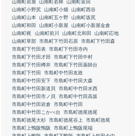
山南町岩屋
山南町若林
山南町富田
山南町小野尻
山南町小畑
山南町西谷
山南町山本
山南町五ケ野
山南町坂尻
山南町和田
山南町小新屋
山南町小新屋金倉
山南町梶
山南町前川
山南町北和田
山南町応地
山南町草部
市島町下竹田石原
市島町下竹田森
市島町下竹田表
市島町下竹田寺内
市島町下竹田才田
市島町下竹田中村
市島町下竹田樽井
市島町下竹田薬師台
市島町下竹田
市島町中竹田友政
市島町中竹田安下
市島町中竹田大森
市島町中竹田新道貝
市島町中竹田水西
市島町中竹田市ノ貝
市島町中竹田高坂
市島町中竹田岩倉
市島町中竹田
市島町中竹田こかべ台
市島町徳尾徳尾
市島町徳尾大杉
市島町徳尾谷上
市島町徳尾
市島町上鴨阪鴨阪
市島町上鴨阪尾端
市島町上鴨阪
市島町下鴨阪
市島町上竹田今中