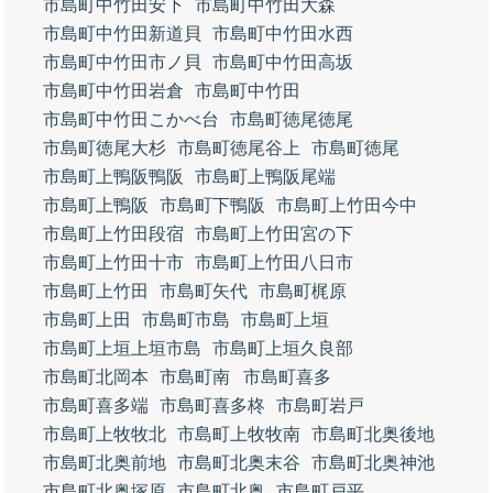
市島町中竹田安下
市島町中竹田大森
市島町中竹田新道貝
市島町中竹田水西
市島町中竹田市ノ貝
市島町中竹田高坂
市島町中竹田岩倉
市島町中竹田
市島町中竹田こかべ台
市島町徳尾徳尾
市島町徳尾大杉
市島町徳尾谷上
市島町徳尾
市島町上鴨阪鴨阪
市島町上鴨阪尾端
市島町上鴨阪
市島町下鴨阪
市島町上竹田今中
市島町上竹田段宿
市島町上竹田宮の下
市島町上竹田十市
市島町上竹田八日市
市島町上竹田
市島町矢代
市島町梶原
市島町上田
市島町市島
市島町上垣
市島町上垣上垣市島
市島町上垣久良部
市島町北岡本
市島町南
市島町喜多
市島町喜多端
市島町喜多柊
市島町岩戸
市島町上牧牧北
市島町上牧牧南
市島町北奥後地
市島町北奥前地
市島町北奥末谷
市島町北奥神池
市島町北奥塚原
市島町北奥
市島町戸平