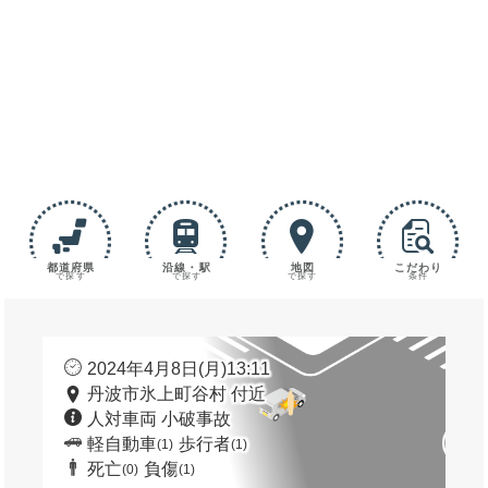
都道府県
沿線・駅
地図
こだわり
で探す
で探す
で探す
条件
2024年4月8日(月)13:11
丹波市氷上町谷村 付近
人対車両 小破事故
軽自動車
歩行者
(1)
(1)
死亡
負傷
(0)
(1)