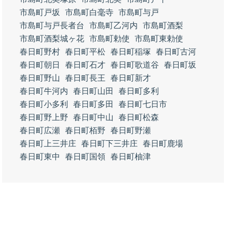
市島町戸坂
市島町白毫寺
市島町与戸
市島町与戸長者台
市島町乙河内
市島町酒梨
市島町酒梨城ヶ花
市島町勅使
市島町東勅使
春日町野村
春日町平松
春日町稲塚
春日町古河
春日町朝日
春日町石才
春日町歌道谷
春日町坂
春日町野山
春日町長王
春日町新才
春日町牛河内
春日町山田
春日町多利
春日町小多利
春日町多田
春日町七日市
春日町野上野
春日町中山
春日町松森
春日町広瀬
春日町栢野
春日町野瀬
春日町上三井庄
春日町下三井庄
春日町鹿場
春日町東中
春日町国領
春日町柚津