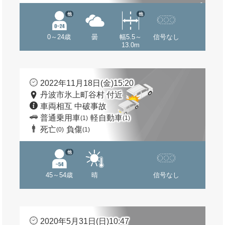
他
他
0～24歳
曇
幅5.5～
信号なし
13.0m
2022年11月18日(金)15:20
丹波市氷上町谷村 付近
車両相互 中破事故
普通乗用車
軽自動車
(1)
(1)
死亡
負傷
(0)
(1)
他
45～54歳
晴
信号なし
2020年5月31日(日)10:47