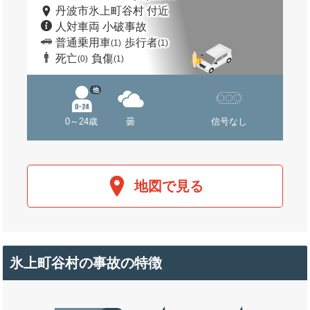
丹波市氷上町谷村 付近
人対車両 小破事故
普通乗用車
歩行者
(1)
(1)
死亡
負傷
(0)
(1)
他
0～24歳
曇
信号なし
地図で見る
氷上町谷村の事故の特徴