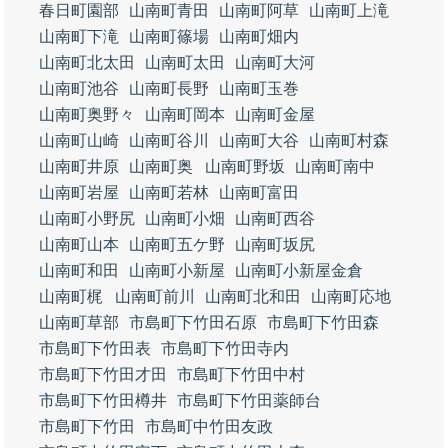
春日町園部
山南町青田
山南町阿草
山南町上滝
山南町下滝
山南町篠場
山南町畑内
山南町北太田
山南町太田
山南町大河
山南町池谷
山南町長野
山南町玉巻
山南町奥野々
山南町岡本
山南町金屋
山南町山崎
山南町谷川
山南町大谷
山南町村森
山南町井原
山南町奥
山南町野坂
山南町南中
山南町岩屋
山南町若林
山南町富田
山南町小野尻
山南町小畑
山南町西谷
山南町山本
山南町五ケ野
山南町坂尻
山南町和田
山南町小新屋
山南町小新屋金倉
山南町梶
山南町前川
山南町北和田
山南町応地
山南町草部
市島町下竹田石原
市島町下竹田森
市島町下竹田表
市島町下竹田寺内
市島町下竹田才田
市島町下竹田中村
市島町下竹田樽井
市島町下竹田薬師台
市島町下竹田
市島町中竹田友政