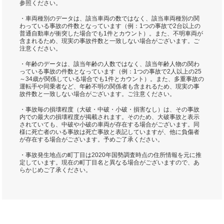
参照ください。
・車両種別のデータは、該当車両の数ではなく、該当車両種別の関
わっている事故の件数となっています（例：1つの事故で2台以上の
普通自動車が衝突した場合でも1件とカウント）。また、不明車両が
含まれるため、現実の事故件数と一致しない場合がございます。ご
注意ください。
・年齢のデータは、該当年齢の人数ではなく、該当年齢人物の関わ
っている事故の件数となっています（例：1つの事故で2人以上の25
～34歳が関係している場合でも1件とカウント）。また、多重事故の
運転手や同乗者など、年齢不明の関係者も含まれるため、現実の事
故件数と一致しない場合がございます。ご注意ください。
・事故毎の損壊程度（大破・中破・小破・損害なし）は、その事故
内での最大の損壊程度が掲載されます。そのため、大破事故と表示
されていても、中破や小破の車両が存在する場合がございます。同
様に死亡者のいる事故は死亡事故と表記していますが、他に負傷者
が存在する場合がございます。予めご了承ください。
・事故発生地点の町丁目は2020年国勢調査時点の住所情報を元に推
定しています。現在の町丁目名と異なる場合がございますので、あ
らかじめご了承ください。