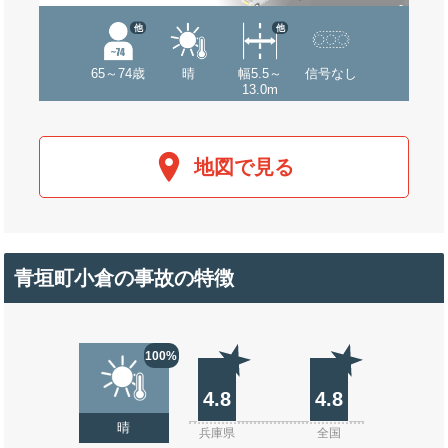
他
他
65～74歳
晴
幅5.5～
信号なし
13.0m
地図で見る
青垣町小倉の事故の特徴
100%
4.8
4.8
晴
兵庫県
全国