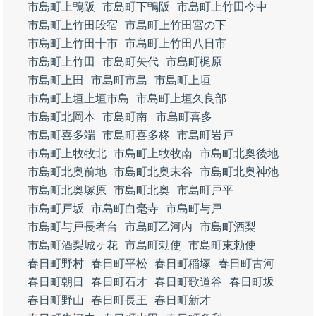
市島町上鴨阪
市島町下鴨阪
市島町上竹田今中
市島町上竹田段宿
市島町上竹田宮の下
市島町上竹田十市
市島町上竹田八日市
市島町上竹田
市島町矢代
市島町梶原
市島町上田
市島町市島
市島町上垣
市島町上垣上垣市島
市島町上垣久良部
市島町北岡本
市島町南
市島町喜多
市島町喜多端
市島町喜多柊
市島町岩戸
市島町上牧牧北
市島町上牧牧南
市島町北奥後地
市島町北奥前地
市島町北奥末谷
市島町北奥神池
市島町北奥塚原
市島町北奥
市島町戸平
市島町戸坂
市島町白毫寺
市島町与戸
市島町与戸長者台
市島町乙河内
市島町酒梨
市島町酒梨城ヶ花
市島町勅使
市島町東勅使
春日町野村
春日町平松
春日町稲塚
春日町古河
春日町朝日
春日町石才
春日町歌道谷
春日町坂
春日町野山
春日町長王
春日町新才