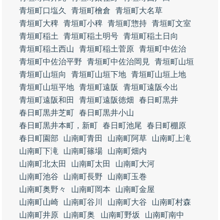
青垣町口塩久
青垣町檜倉
青垣町大名草
青垣町大稗
青垣町小稗
青垣町惣持
青垣町文室
青垣町稲土
青垣町稲土明号
青垣町稲土日向
青垣町稲土西山
青垣町稲土菅原
青垣町中佐治
青垣町中佐治平野
青垣町中佐治岡見
青垣町山垣
青垣町山垣向
青垣町山垣下地
青垣町山垣上地
青垣町山垣平地
青垣町遠阪
青垣町遠阪今出
青垣町遠阪和田
青垣町遠阪徳畑
春日町黒井
春日町黒井芝町
春日町黒井小山
春日町黒井本町，新町
春日町池尾
春日町棚原
春日町園部
山南町青田
山南町阿草
山南町上滝
山南町下滝
山南町篠場
山南町畑内
山南町北太田
山南町太田
山南町大河
山南町池谷
山南町長野
山南町玉巻
山南町奥野々
山南町岡本
山南町金屋
山南町山崎
山南町谷川
山南町大谷
山南町村森
山南町井原
山南町奥
山南町野坂
山南町南中