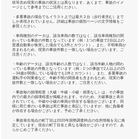
状等含め現実の事故の状況とは異なります。あくまで、事故のイメ
ージとして参考までにご活用ください。
・多重事故の場合でもイラスト上では最大２台（歩行者含む）まで
しか表現されていません。詳細は事故の個別ページの文字情報をご
参照ください。
・車両種別のデータは、該当車両の数ではなく、該当車両種別の関
わっている事故の件数となっています（例：1つの事故で2台以上の
普通自動車が衝突した場合でも1件とカウント）。また、不明車両が
含まれるため、現実の事故件数と一致しない場合がございます。ご
注意ください。
・年齢のデータは、該当年齢の人数ではなく、該当年齢人物の関わ
っている事故の件数となっています（例：1つの事故で2人以上の25
～34歳が関係している場合でも1件とカウント）。また、多重事故の
運転手や同乗者など、年齢不明の関係者も含まれるため、現実の事
故件数と一致しない場合がございます。ご注意ください。
・事故毎の損壊程度（大破・中破・小破・損害なし）は、その事故
内での最大の損壊程度が掲載されます。そのため、大破事故と表示
されていても、中破や小破の車両が存在する場合がございます。同
様に死亡者のいる事故は死亡事故と表記していますが、他に負傷者
が存在する場合がございます。予めご了承ください。
・事故発生地点の町丁目は2020年国勢調査時点の住所情報を元に推
定しています。現在の町丁目名と異なる場合がございますので、あ
らかじめご了承ください。