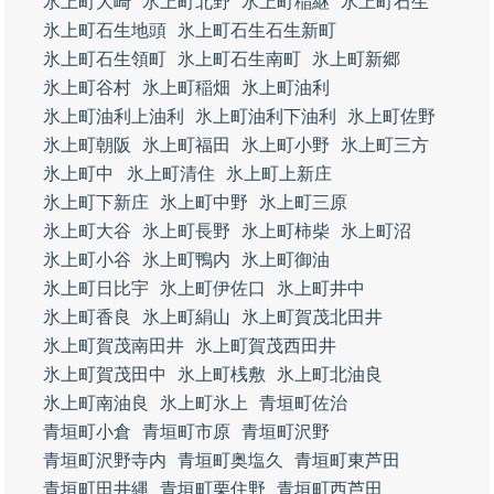
氷上町大崎
氷上町北野
氷上町稲継
氷上町石生
氷上町石生地頭
氷上町石生石生新町
氷上町石生領町
氷上町石生南町
氷上町新郷
氷上町谷村
氷上町稲畑
氷上町油利
氷上町油利上油利
氷上町油利下油利
氷上町佐野
氷上町朝阪
氷上町福田
氷上町小野
氷上町三方
氷上町中
氷上町清住
氷上町上新庄
氷上町下新庄
氷上町中野
氷上町三原
氷上町大谷
氷上町長野
氷上町柿柴
氷上町沼
氷上町小谷
氷上町鴨内
氷上町御油
氷上町日比宇
氷上町伊佐口
氷上町井中
氷上町香良
氷上町絹山
氷上町賀茂北田井
氷上町賀茂南田井
氷上町賀茂西田井
氷上町賀茂田中
氷上町桟敷
氷上町北油良
氷上町南油良
氷上町氷上
青垣町佐治
青垣町小倉
青垣町市原
青垣町沢野
青垣町沢野寺内
青垣町奥塩久
青垣町東芦田
青垣町田井縄
青垣町栗住野
青垣町西芦田