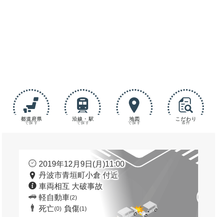
都道府県
沿線・駅
地図
こだわり
で探す
で探す
で探す
条件
2019年12月9日(月)11:00
丹波市青垣町小倉 付近
車両相互 大破事故
軽自動車
(2)
死亡
負傷
(0)
(1)