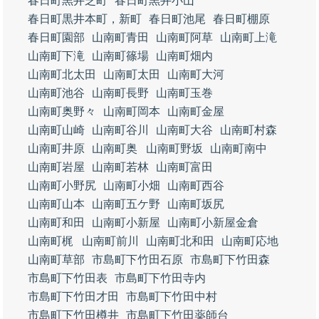
春日町黒井芝町
春日町黒井小山
春日町黒井本町，新町
春日町池尾
春日町棚原
春日町園部
山南町青田
山南町阿草
山南町上滝
山南町下滝
山南町篠場
山南町畑内
山南町北太田
山南町太田
山南町大河
山南町池谷
山南町長野
山南町玉巻
山南町奥野々
山南町岡本
山南町金屋
山南町山崎
山南町谷川
山南町大谷
山南町村森
山南町井原
山南町奥
山南町野坂
山南町南中
山南町岩屋
山南町若林
山南町富田
山南町小野尻
山南町小畑
山南町西谷
山南町山本
山南町五ケ野
山南町坂尻
山南町和田
山南町小新屋
山南町小新屋金倉
山南町梶
山南町前川
山南町北和田
山南町応地
山南町草部
市島町下竹田石原
市島町下竹田森
市島町下竹田表
市島町下竹田寺内
市島町下竹田才田
市島町下竹田中村
市島町下竹田樽井
市島町下竹田薬師台