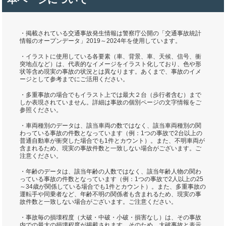
・掲載されている交通事故発生情報は警察庁公開の「交通事故統計
情報のオープンデータ」2019～2024年を使用しています。
・イラストに使用している各要素（車、背景、車、天候、信号、衝
突地点など）は、代表的なイメージをイラスト化しており、色や形
状等含め現実の事故の状況とは異なります。あくまで、事故のイメ
ージとして参考までにご活用ください。
・多重事故の場合でもイラスト上では最大２台（歩行者含む）まで
しか表現されていません。詳細は事故の個別ページの文字情報をご
参照ください。
・車両種別のデータは、該当車両の数ではなく、該当車両種別の関
わっている事故の件数となっています（例：1つの事故で2台以上の
普通自動車が衝突した場合でも1件とカウント）。また、不明車両が
含まれるため、現実の事故件数と一致しない場合がございます。ご
注意ください。
・年齢のデータは、該当年齢の人数ではなく、該当年齢人物の関わ
っている事故の件数となっています（例：1つの事故で2人以上の25
～34歳が関係している場合でも1件とカウント）。また、多重事故の
運転手や同乗者など、年齢不明の関係者も含まれるため、現実の事
故件数と一致しない場合がございます。ご注意ください。
・事故毎の損壊程度（大破・中破・小破・損害なし）は、その事故
内での最大の損壊程度が掲載されます。そのため、大破事故と表示