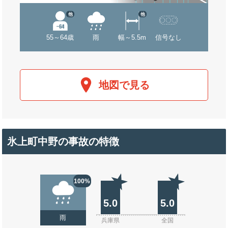
他
他
55～64歳
雨
幅～5.5m
信号なし
地図で見る
氷上町中野の事故の特徴
100%
5.0
5.0
雨
兵庫県
全国