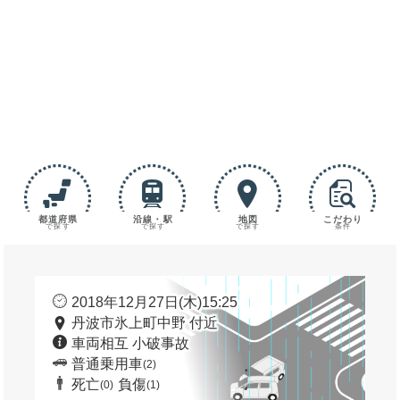
都道府県
沿線・駅
地図
こだわり
で探す
で探す
で探す
条件
2018年12月27日(木)15:25
丹波市氷上町中野 付近
車両相互 小破事故
普通乗用車
(2)
死亡
負傷
(0)
(1)