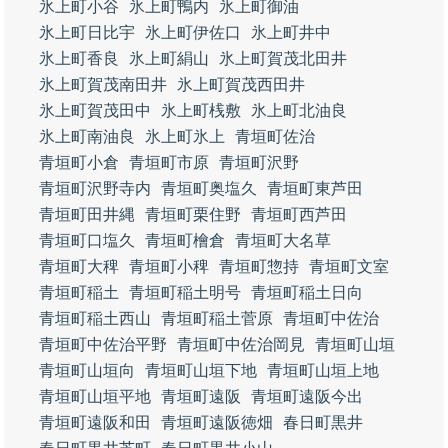
氷上町小谷
氷上町鴨内
氷上町御油
氷上町日比宇
氷上町伊佐口
氷上町井中
氷上町香良
氷上町絹山
氷上町賀茂北田井
氷上町賀茂南田井
氷上町賀茂西田井
氷上町賀茂田中
氷上町桟敷
氷上町北油良
氷上町南油良
氷上町氷上
青垣町佐治
青垣町小倉
青垣町市原
青垣町沢野
青垣町沢野寺内
青垣町奥塩久
青垣町東芦田
青垣町田井縄
青垣町栗住野
青垣町西芦田
青垣町口塩久
青垣町檜倉
青垣町大名草
青垣町大稗
青垣町小稗
青垣町惣持
青垣町文室
青垣町稲土
青垣町稲土明号
青垣町稲土日向
青垣町稲土西山
青垣町稲土菅原
青垣町中佐治
青垣町中佐治平野
青垣町中佐治岡見
青垣町山垣
青垣町山垣向
青垣町山垣下地
青垣町山垣上地
青垣町山垣平地
青垣町遠阪
青垣町遠阪今出
青垣町遠阪和田
青垣町遠阪徳畑
春日町黒井