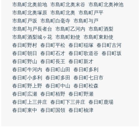
市島町北奥前地
市島町北奥末谷
市島町北奥神池
市島町北奥塚原
市島町北奥
市島町戸平
市島町戸坂
市島町白毫寺
市島町与戸
市島町与戸長者台
市島町乙河内
市島町酒梨
市島町酒梨城ヶ花
市島町勅使
市島町東勅使
春日町野村
春日町平松
春日町稲塚
春日町古河
春日町朝日
春日町石才
春日町歌道谷
春日町坂
春日町野山
春日町長王
春日町新才
春日町牛河内
春日町山田
春日町多利
春日町小多利
春日町多田
春日町七日市
春日町野上野
春日町中山
春日町松森
春日町広瀬
春日町栢野
春日町野瀬
春日町上三井庄
春日町下三井庄
春日町鹿場
春日町東中
春日町国領
春日町柚津