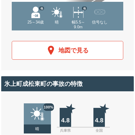
他
他
25～34歳
晴
幅5.5～
信号なし
9.0m
地図で見る
氷上町成松東町の事故の特徴
100%
4.8
4.8
晴
兵庫県
全国