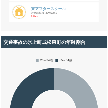
東アフタースクール
丹波市氷上町石生590-1
3.3km
交通事故の氷上町成松東町の年齢割合