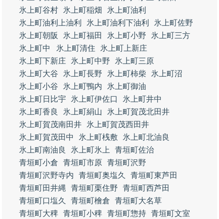
氷上町谷村
氷上町稲畑
氷上町油利
氷上町油利上油利
氷上町油利下油利
氷上町佐野
氷上町朝阪
氷上町福田
氷上町小野
氷上町三方
氷上町中
氷上町清住
氷上町上新庄
氷上町下新庄
氷上町中野
氷上町三原
氷上町大谷
氷上町長野
氷上町柿柴
氷上町沼
氷上町小谷
氷上町鴨内
氷上町御油
氷上町日比宇
氷上町伊佐口
氷上町井中
氷上町香良
氷上町絹山
氷上町賀茂北田井
氷上町賀茂南田井
氷上町賀茂西田井
氷上町賀茂田中
氷上町桟敷
氷上町北油良
氷上町南油良
氷上町氷上
青垣町佐治
青垣町小倉
青垣町市原
青垣町沢野
青垣町沢野寺内
青垣町奥塩久
青垣町東芦田
青垣町田井縄
青垣町栗住野
青垣町西芦田
青垣町口塩久
青垣町檜倉
青垣町大名草
青垣町大稗
青垣町小稗
青垣町惣持
青垣町文室