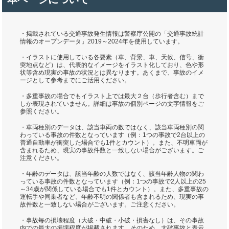
・掲載されている交通事故発生情報は警察庁公開の「交通事故統計
情報のオープンデータ」2019～2024年を使用しています。
・イラストに使用している各要素（車、背景、車、天候、信号、衝
突地点など）は、代表的なイメージをイラスト化しており、色や形
状等含め現実の事故の状況とは異なります。あくまで、事故のイメ
ージとして参考までにご活用ください。
・多重事故の場合でもイラスト上では最大２台（歩行者含む）まで
しか表現されていません。詳細は事故の個別ページの文字情報をご
参照ください。
・車両種別のデータは、該当車両の数ではなく、該当車両種別の関
わっている事故の件数となっています（例：1つの事故で2台以上の
普通自動車が衝突した場合でも1件とカウント）。また、不明車両が
含まれるため、現実の事故件数と一致しない場合がございます。ご
注意ください。
・年齢のデータは、該当年齢の人数ではなく、該当年齢人物の関わ
っている事故の件数となっています（例：1つの事故で2人以上の25
～34歳が関係している場合でも1件とカウント）。また、多重事故の
運転手や同乗者など、年齢不明の関係者も含まれるため、現実の事
故件数と一致しない場合がございます。ご注意ください。
・事故毎の損壊程度（大破・中破・小破・損害なし）は、その事故
内での最大の損壊程度が掲載されます。そのため、大破事故と表示