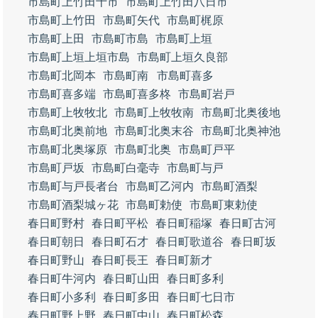
市島町上竹田十市
市島町上竹田八日市
市島町上竹田
市島町矢代
市島町梶原
市島町上田
市島町市島
市島町上垣
市島町上垣上垣市島
市島町上垣久良部
市島町北岡本
市島町南
市島町喜多
市島町喜多端
市島町喜多柊
市島町岩戸
市島町上牧牧北
市島町上牧牧南
市島町北奥後地
市島町北奥前地
市島町北奥末谷
市島町北奥神池
市島町北奥塚原
市島町北奥
市島町戸平
市島町戸坂
市島町白毫寺
市島町与戸
市島町与戸長者台
市島町乙河内
市島町酒梨
市島町酒梨城ヶ花
市島町勅使
市島町東勅使
春日町野村
春日町平松
春日町稲塚
春日町古河
春日町朝日
春日町石才
春日町歌道谷
春日町坂
春日町野山
春日町長王
春日町新才
春日町牛河内
春日町山田
春日町多利
春日町小多利
春日町多田
春日町七日市
春日町野上野
春日町中山
春日町松森