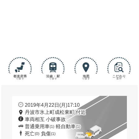
都道府県
沿線・駅
地図
こだわり
で探す
で探す
で探す
条件
2019年4月22日(月)17:10
丹波市氷上町成松東町 付近
車両相互 小破事故
普通乗用車
軽自動車
(1)
(1)
死亡
負傷
(0)
(1)