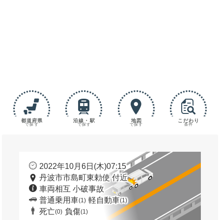
都道府県
沿線・駅
地図
こだわり
で探す
で探す
で探す
条件
2022年10月6日(木)07:15
丹波市市島町東勅使 付近
車両相互 小破事故
普通乗用車
軽自動車
(1)
(1)
死亡
負傷
(0)
(1)