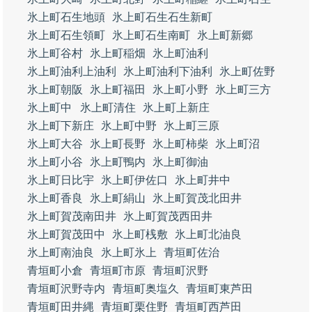
氷上町石生地頭
氷上町石生石生新町
氷上町石生領町
氷上町石生南町
氷上町新郷
氷上町谷村
氷上町稲畑
氷上町油利
氷上町油利上油利
氷上町油利下油利
氷上町佐野
氷上町朝阪
氷上町福田
氷上町小野
氷上町三方
氷上町中
氷上町清住
氷上町上新庄
氷上町下新庄
氷上町中野
氷上町三原
氷上町大谷
氷上町長野
氷上町柿柴
氷上町沼
氷上町小谷
氷上町鴨内
氷上町御油
氷上町日比宇
氷上町伊佐口
氷上町井中
氷上町香良
氷上町絹山
氷上町賀茂北田井
氷上町賀茂南田井
氷上町賀茂西田井
氷上町賀茂田中
氷上町桟敷
氷上町北油良
氷上町南油良
氷上町氷上
青垣町佐治
青垣町小倉
青垣町市原
青垣町沢野
青垣町沢野寺内
青垣町奥塩久
青垣町東芦田
青垣町田井縄
青垣町栗住野
青垣町西芦田