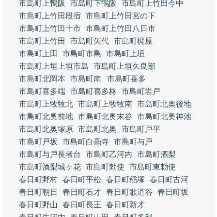
市島町上鴨阪
市島町下鴨阪
市島町上竹田今中
市島町上竹田段宿
市島町上竹田宮の下
市島町上竹田十市
市島町上竹田八日市
市島町上竹田
市島町矢代
市島町梶原
市島町上田
市島町市島
市島町上垣
市島町上垣上垣市島
市島町上垣久良部
市島町北岡本
市島町南
市島町喜多
市島町喜多端
市島町喜多柊
市島町岩戸
市島町上牧牧北
市島町上牧牧南
市島町北奥後地
市島町北奥前地
市島町北奥末谷
市島町北奥神池
市島町北奥塚原
市島町北奥
市島町戸平
市島町戸坂
市島町白毫寺
市島町与戸
市島町与戸長者台
市島町乙河内
市島町酒梨
市島町酒梨城ヶ花
市島町勅使
市島町東勅使
春日町野村
春日町平松
春日町稲塚
春日町古河
春日町朝日
春日町石才
春日町歌道谷
春日町坂
春日町野山
春日町長王
春日町新才