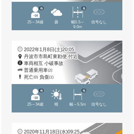
他
他
25～34歳
曇
幅5.5～
信号なし
9.0m
2022年1月8日(土)20:05
丹波市市島町東勅使 付近
車両相互 小破事故
普通乗用車
(2)
死亡
負傷
(0)
(1)
他
他
25～34歳
晴
幅～5.5m
信号なし
2020年11月18日(水)09:25