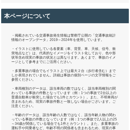
本ページについて
・掲載されている交通事故発生情報は警察庁公開の「交通事故統計
情報のオープンデータ」2019～2024年を使用しています。
・イラストに使用している各要素（車、背景、車、天候、信号、衝
突地点など）は、代表的なイメージをイラスト化しており、色や形
状等含め現実の事故の状況とは異なります。あくまで、事故のイメ
ージとして参考までにご活用ください。
・多重事故の場合でもイラスト上では最大２台（歩行者含む）まで
しか表現されていません。詳細は事故の個別ページの文字情報をご
参照ください。
・車両種別のデータは、該当車両の数ではなく、該当車両種別の関
わっている事故の件数となっています（例：1つの事故で2台以上の
普通自動車が衝突した場合でも1件とカウント）。また、不明車両が
含まれるため、現実の事故件数と一致しない場合がございます。ご
注意ください。
・年齢のデータは、該当年齢の人数ではなく、該当年齢人物の関わ
っている事故の件数となっています（例：1つの事故で2人以上の25
～34歳が関係している場合でも1件とカウント）。また、多重事故の
運転手や同乗者など、年齢不明の関係者も含まれるため、現実の事