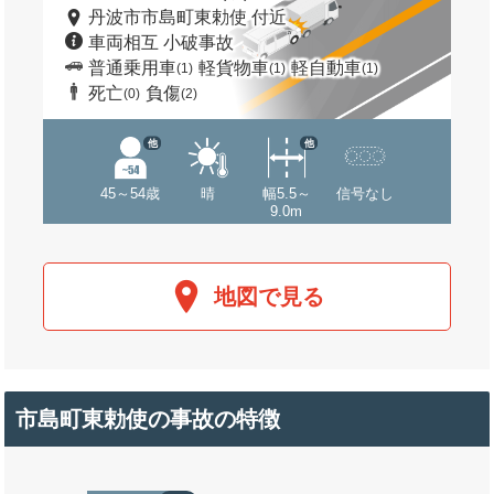
丹波市市島町東勅使 付近
車両相互 小破事故
普通乗用車
軽貨物車
軽自動車
(1)
(1)
(1)
死亡
負傷
(0)
(2)
他
他
45～54歳
晴
幅5.5～
信号なし
9.0m
地図で見る
市島町東勅使の事故の特徴