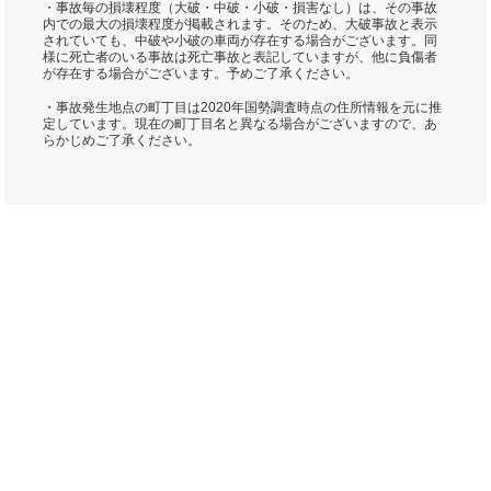
・事故毎の損壊程度（大破・中破・小破・損害なし）は、その事故
内での最大の損壊程度が掲載されます。そのため、大破事故と表示
されていても、中破や小破の車両が存在する場合がございます。同
様に死亡者のいる事故は死亡事故と表記していますが、他に負傷者
が存在する場合がございます。予めご了承ください。
・事故発生地点の町丁目は2020年国勢調査時点の住所情報を元に推
定しています。現在の町丁目名と異なる場合がございますので、あ
らかじめご了承ください。