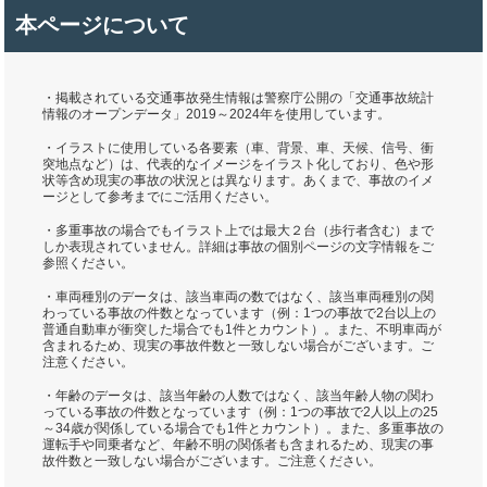
本ページについて
・掲載されている交通事故発生情報は警察庁公開の「交通事故統計
情報のオープンデータ」2019～2024年を使用しています。
・イラストに使用している各要素（車、背景、車、天候、信号、衝
突地点など）は、代表的なイメージをイラスト化しており、色や形
状等含め現実の事故の状況とは異なります。あくまで、事故のイメ
ージとして参考までにご活用ください。
・多重事故の場合でもイラスト上では最大２台（歩行者含む）まで
しか表現されていません。詳細は事故の個別ページの文字情報をご
参照ください。
・車両種別のデータは、該当車両の数ではなく、該当車両種別の関
わっている事故の件数となっています（例：1つの事故で2台以上の
普通自動車が衝突した場合でも1件とカウント）。また、不明車両が
含まれるため、現実の事故件数と一致しない場合がございます。ご
注意ください。
・年齢のデータは、該当年齢の人数ではなく、該当年齢人物の関わ
っている事故の件数となっています（例：1つの事故で2人以上の25
～34歳が関係している場合でも1件とカウント）。また、多重事故の
運転手や同乗者など、年齢不明の関係者も含まれるため、現実の事
故件数と一致しない場合がございます。ご注意ください。