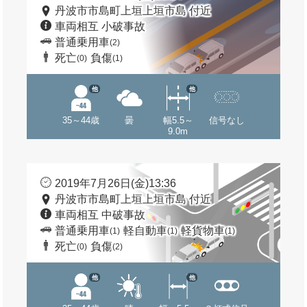
丹波市市島町上垣上垣市島 付近
車両相互 小破事故
普通乗用車
(2)
死亡
負傷
(0)
(1)
他
他
35～44歳
曇
幅5.5～
信号なし
9.0m
2019年7月26日(金)13:36
丹波市市島町上垣上垣市島 付近
車両相互 中破事故
普通乗用車
軽自動車
軽貨物車
(1)
(1)
(1)
死亡
負傷
(0)
(2)
他
他