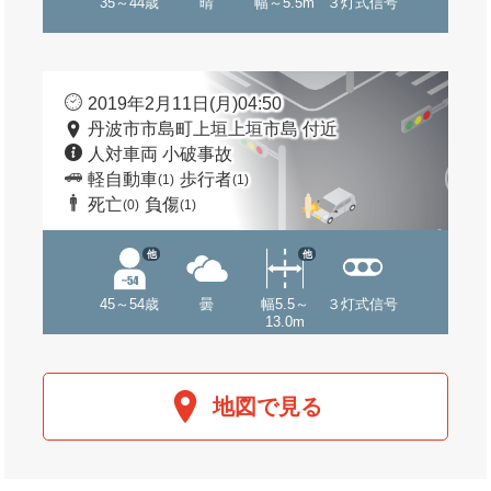
35～44歳
晴
幅～5.5m
３灯式信号
2019年2月11日(月)04:50
丹波市市島町上垣上垣市島 付近
人対車両 小破事故
軽自動車
歩行者
(1)
(1)
死亡
負傷
(0)
(1)
他
他
45～54歳
曇
幅5.5～
３灯式信号
13.0m
地図で見る