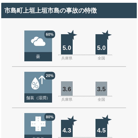
市島町上垣上垣市島の事故の特徴
60%
5.0
5.0
曇
兵庫県
全国
20%
3.6
3.5
舗装（湿潤）
兵庫県
全国
80%
4.3
4.5