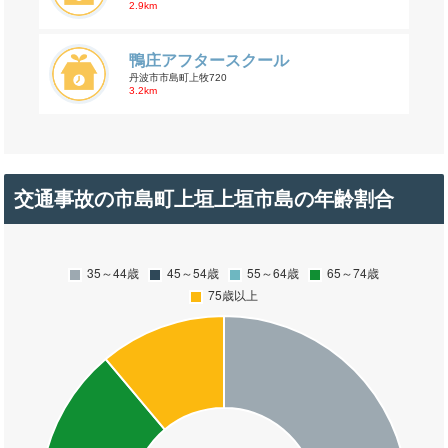
2.9km
鴨庄アフタースクール
丹波市市島町上牧720
3.2km
交通事故の市島町上垣上垣市島の年齢割合