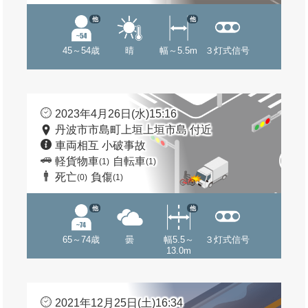
他
他
45～54歳
晴
幅～5.5m
３灯式信号
2023年4月26日(水)15:16
丹波市市島町上垣上垣市島 付近
車両相互 小破事故
軽貨物車
自転車
(1)
(1)
死亡
負傷
(0)
(1)
他
他
65～74歳
曇
幅5.5～
３灯式信号
13.0m
2021年12月25日(土)16:34