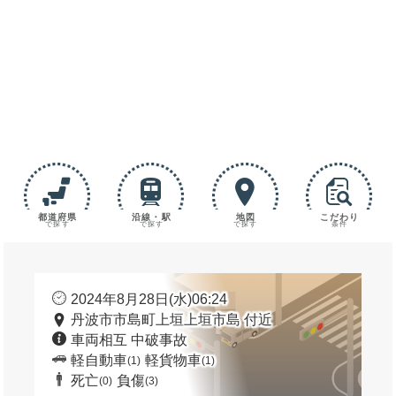
都道府県
沿線・駅
地図
こだわり
で探す
で探す
で探す
条件
2024年8月28日(水)06:24
丹波市市島町上垣上垣市島 付近
車両相互 中破事故
軽自動車
軽貨物車
(1)
(1)
死亡
負傷
(0)
(3)