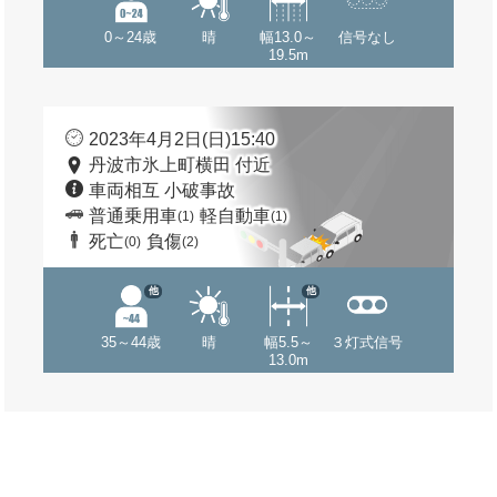
0～24歳
晴
幅13.0～
信号なし
19.5m
2023年4月2日(日)15:40
丹波市氷上町横田 付近
車両相互 小破事故
普通乗用車
軽自動車
(1)
(1)
死亡
負傷
(0)
(2)
他
他
35～44歳
晴
幅5.5～
３灯式信号
13.0m