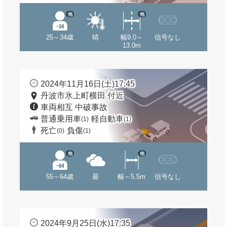
他
他
25～34歳
晴
幅9.0～
信号なし
13.0m
2024年11月16日(土)17:45
丹波市氷上町横田 付近
車両相互 中破事故
普通乗用車
軽自動車
(1)
(1)
死亡
負傷
(0)
(1)
他
他
55～64歳
曇
幅～5.5m
信号なし
2024年9月25日(水)17:35