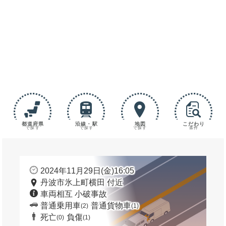
都道府県
沿線・駅
地図
こだわり
で探す
で探す
で探す
条件
2024年11月29日(金)16:05
丹波市氷上町横田 付近
車両相互 小破事故
普通乗用車
普通貨物車
(2)
(1)
死亡
負傷
(0)
(1)