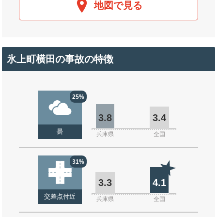
地図で見る
氷上町横田の事故の特徴
25%
3.8
3.4
曇
兵庫県
全国
31%
3.3
4.1
交差点付近
兵庫県
全国