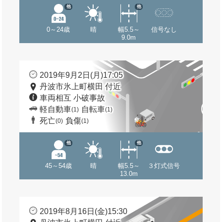
他
他
0～24歳
晴
幅5.5～
信号なし
9.0m
2019年9月2日(月)17:05
丹波市氷上町横田 付近
車両相互 小破事故
軽自動車
自転車
(1)
(1)
死亡
負傷
(0)
(1)
他
他
45～54歳
晴
幅5.5～
３灯式信号
13.0m
2019年8月16日(金)15:30