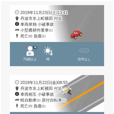
2019年11月23日(土)13:41
丹波市氷上町横田 付近
車両単独 小破事故
小型農耕作業車
(1)
死亡
負傷
(0)
(1)
他
75歳以上
晴
信号なし
2019年11月22日(金)08:55
丹波市氷上町横田 付近
車両相互 小破事故
軽自動車
原付自転車
(1)
(1)
死亡
負傷
(0)
(1)