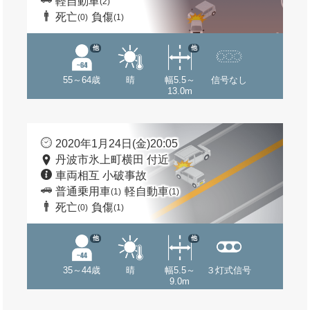
軽自動車
(2)
死亡
負傷
(0)
(1)
他
他
55～64歳
晴
幅5.5～
信号なし
13.0m
2020年1月24日(金)20:05
丹波市氷上町横田 付近
車両相互 小破事故
普通乗用車
軽自動車
(1)
(1)
死亡
負傷
(0)
(1)
他
他
35～44歳
晴
幅5.5～
３灯式信号
9.0m