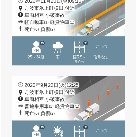
2020年11月20日(金)09:10
丹波市氷上町横田 付近
車両相互 小破事故
軽自動車
軽貨物車
(1)
(1)
死亡
負傷
(0)
(2)
他
他
25～34歳
雨
幅5.5～
信号なし
9.0m
2020年9月22日(火)12:25
丹波市氷上町横田 付近
車両相互 小破事故
普通乗用車
軽貨物車
(1)
(1)
死亡
負傷
(0)
(2)
他
他