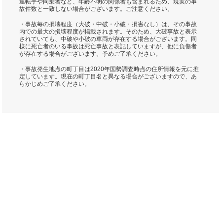
運転手や同乗者など、年齢不明の関係者も含まれるため、現実の事
故件数と一致しない場合がございます。ご注意ください。
・事故毎の損壊程度（大破・中破・小破・損害なし）は、その事故
内での最大の損壊程度が掲載されます。そのため、大破事故と表示
されていても、中破や小破の車両が存在する場合がございます。同
様に死亡者のいる事故は死亡事故と表記していますが、他に負傷者
が存在する場合がございます。予めご了承ください。
・事故発生地点の町丁目は2020年国勢調査時点の住所情報を元に推
定しています。現在の町丁目名と異なる場合がございますので、あ
らかじめご了承ください。