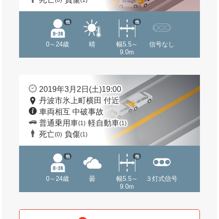
(0)
(1)
他
他
0～24歳
晴
幅5.5～
信号なし
9.0m
2019年3月2日(土)19:00
丹波市氷上町横田 付近
車両相互 中破事故
普通乗用車
軽自動車
(1)
(1)
死亡
負傷
(0)
(1)
他
他
0～24歳
曇
幅5.5～
３灯式信号
9.0m