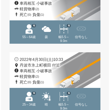
車両相互 小破事故
軽貨物車
(2)
死亡
負傷
(0)
(1)
他
他
55～64歳
曇
幅5.5～
信号なし
9.0m
2022年4月30日(土)10:33
丹波市氷上町横田 付近
車両相互 小破事故
軽貨物車
(2)
死亡
負傷
(0)
(1)
他
他
25～34歳
晴
幅5.5～
信号なし
9.0m