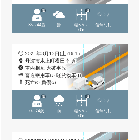
他
他
35～44歳
曇
幅5.5～
信号なし
9.0m
2021年3月13日(土)16:15
丹波市氷上町横田 付近
車両相互 大破事故
普通乗用車
軽貨物車
(1)
(1)
死亡
負傷
(0)
(2)
他
他
0～24歳
雨
幅5.5～
信号なし
9.0m