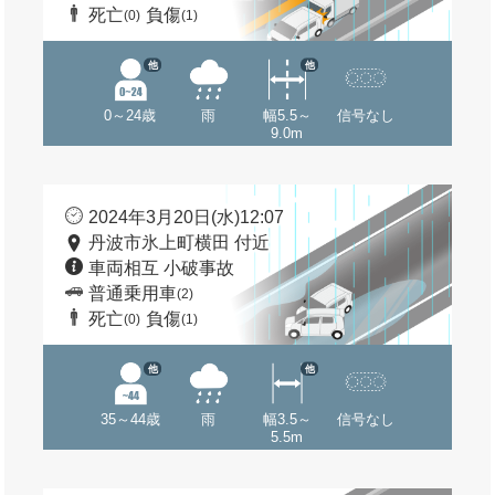
死亡
負傷
(0)
(1)
他
他
0～24歳
雨
幅5.5～
信号なし
9.0m
2024年3月20日(水)12:07
丹波市氷上町横田 付近
車両相互 小破事故
普通乗用車
(2)
死亡
負傷
(0)
(1)
他
他
35～44歳
雨
幅3.5～
信号なし
5.5m