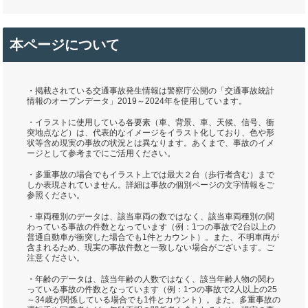
本ページについて
・掲載されている交通事故発生情報は警察庁公開の「交通事故統計
情報のオープンデータ」2019～2024年を使用しています。
・イラストに使用している各要素（車、背景、車、天候、信号、衝
突地点など）は、代表的なイメージをイラスト化しており、色や形
状等含め現実の事故の状況とは異なります。あくまで、事故のイメ
ージとして参考までにご活用ください。
・多重事故の場合でもイラスト上では最大２台（歩行者含む）まで
しか表現されていません。詳細は事故の個別ページの文字情報をご
参照ください。
・車両種別のデータは、該当車両の数ではなく、該当車両種別の関
わっている事故の件数となっています（例：1つの事故で2台以上の
普通自動車が衝突した場合でも1件とカウント）。また、不明車両が
含まれるため、現実の事故件数と一致しない場合がございます。ご
注意ください。
・年齢のデータは、該当年齢の人数ではなく、該当年齢人物の関わ
っている事故の件数となっています（例：1つの事故で2人以上の25
～34歳が関係している場合でも1件とカウント）。また、多重事故の