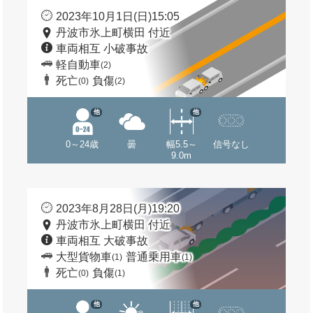
2023年10月1日(日)15:05
丹波市氷上町横田 付近
車両相互 小破事故
軽自動車
(2)
死亡
負傷
(0)
(2)
他
他
0～24歳
曇
幅5.5～
信号なし
9.0m
2023年8月28日(月)19:20
丹波市氷上町横田 付近
車両相互 大破事故
大型貨物車
普通乗用車
(1)
(1)
死亡
負傷
(0)
(1)
他
他