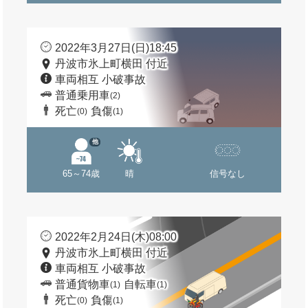
2022年3月27日(日)18:45
丹波市氷上町横田 付近
車両相互 小破事故
普通乗用車
(2)
死亡
負傷
(0)
(1)
他
65～74歳
晴
信号なし
2022年2月24日(木)08:00
丹波市氷上町横田 付近
車両相互 小破事故
普通貨物車
自転車
(1)
(1)
死亡
負傷
(0)
(1)