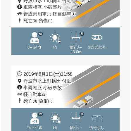
丹波市氷上町横田 付近
車両相互 小破事故
普通乗用車
軽自動車
(1)
(1)
死亡
負傷
(0)
(1)
他
他
0～24歳
晴
幅9.0～
３灯式信号
13.0m
2019年6月1日(土)11:58
丹波市氷上町横田 付近
車両相互 小破事故
軽自動車
(2)
死亡
負傷
(0)
(1)
他
他
45～54歳
晴
幅5.5～
信号なし