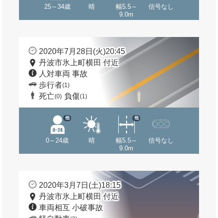
25～34歳
晴
幅5.5～
信号なし
9.0m
2020年7月28日(火)20:45
丹波市氷上町横田 付近
人対車両 事故
歩行者
(1)
死亡
負傷
(0)
(1)
他
他
0～24歳
晴
幅5.5～
信号なし
9.0m
2020年3月7日(土)18:15
丹波市氷上町横田 付近
車両相互 小破事故