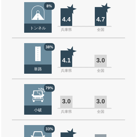
8%
4.4
4.7
トンネル
兵庫県
全国
38%
4.1
3.0
単路
兵庫県
全国
79%
3.0
3.0
小破
兵庫県
全国
33%