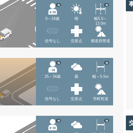
他
他
0～24歳
晴
幅5.5～
13.0m
信号なし
交差点
都道府県道
他
他
25～34歳
曇
幅～5.5m
信号なし
交差点
市町村道
他
他