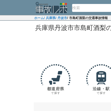
ホーム
/ 兵庫県
/ 丹波市
/ 市島町酒梨の交通事故情報
兵庫県丹波市市島町酒梨
都道府県
沿線・駅
で探す
で探す