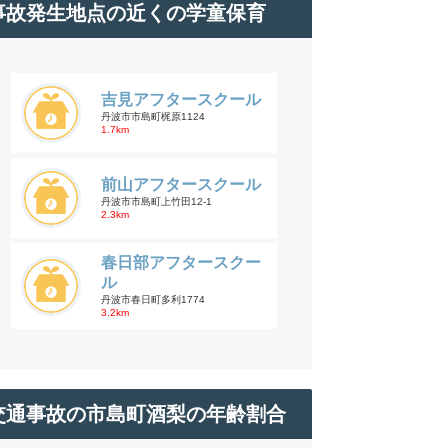
事故発生地点の近くの学童保育
吉見アフタースクール
丹波市市島町梶原1124
1.7km
前山アフタースクール
丹波市市島町上竹田12-1
2.3km
春日部アフタースクー
ル
丹波市春日町多利1774
3.2km
交通事故の市島町酒梨の年齢割合