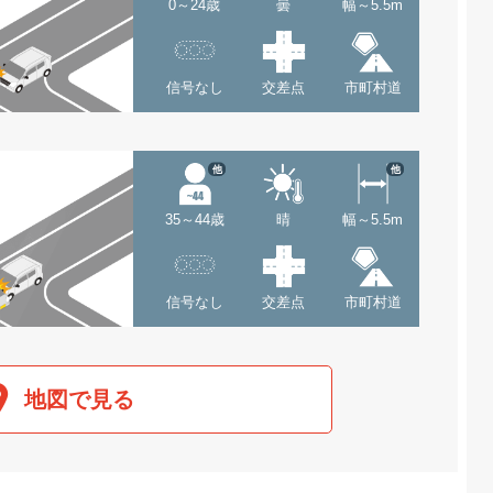
0～24歳
曇
幅～5.5m
信号なし
交差点
市町村道
他
他
35～44歳
晴
幅～5.5m
信号なし
交差点
市町村道
地図で見る