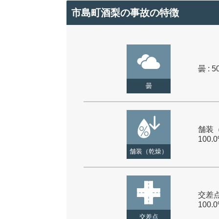
市島町酒梨の事故の特徴
曇 : 5
曇
舗装（
100.
舗装（乾燥）
交差点
100.
交差点