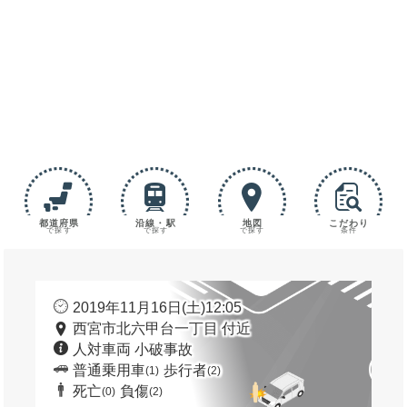
都道府県
沿線・駅
地図
こだわり
で探す
で探す
で探す
条件
2019年11月16日(土)12:05
西宮市北六甲台一丁目 付近
人対車両 小破事故
普通乗用車
歩行者
(1)
(2)
死亡
負傷
(0)
(2)