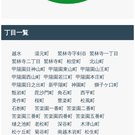
丁目一覧
越水
湯元町
鷲林寺字剣谷
鷲林寺一丁目
鷲林寺二丁目
鷲林寺町
柏堂町
北山町
甲陽園目神山町
甲陽園東山町
甲陽園山王町
甲陽園西山町
甲陽園若江町
甲陽園本庄町
甲陽園日之出町
新甲陽町
神園町
獅子ケ口町
甑岩町
毘沙門町
角石町
西平町
美作町
桜町
豊楽町
松風町
石刎町
苦楽園一番町
苦楽園二番町
苦楽園三番町
苦楽園四番町
苦楽園五番町
樋之池町
老松町
深谷町
木津山町
松ケ丘町
菊谷町
南越木岩町
松生町