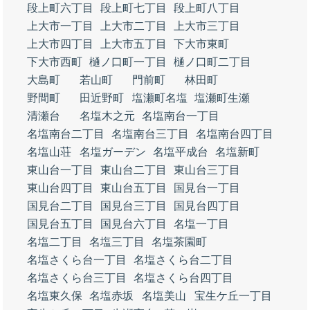
段上町六丁目
段上町七丁目
段上町八丁目
上大市一丁目
上大市二丁目
上大市三丁目
上大市四丁目
上大市五丁目
下大市東町
下大市西町
樋ノ口町一丁目
樋ノ口町二丁目
大島町
若山町
門前町
林田町
野間町
田近野町
塩瀬町名塩
塩瀬町生瀬
清瀬台
名塩木之元
名塩南台一丁目
名塩南台二丁目
名塩南台三丁目
名塩南台四丁目
名塩山荘
名塩ガーデン
名塩平成台
名塩新町
東山台一丁目
東山台二丁目
東山台三丁目
東山台四丁目
東山台五丁目
国見台一丁目
国見台二丁目
国見台三丁目
国見台四丁目
国見台五丁目
国見台六丁目
名塩一丁目
名塩二丁目
名塩三丁目
名塩茶園町
名塩さくら台一丁目
名塩さくら台二丁目
名塩さくら台三丁目
名塩さくら台四丁目
名塩東久保
名塩赤坂
名塩美山
宝生ケ丘一丁目