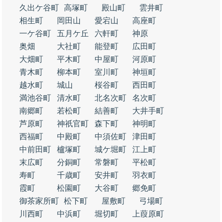
久出ケ谷町
高塚町
殿山町
雲井町
相生町
岡田山
愛宕山
高座町
一ケ谷町
五月ケ丘
六軒町
神原
奥畑
大社町
能登町
広田町
大畑町
平木町
中屋町
河原町
青木町
柳本町
室川町
神垣町
越水町
城山
桜谷町
西田町
満池谷町
清水町
北名次町
名次町
南郷町
若松町
結善町
大井手町
芦原町
神祇官町
森下町
神明町
西福町
中殿町
中須佐町
津田町
中前田町
櫨塚町
城ケ堀町
江上町
末広町
分銅町
常磐町
平松町
寿町
千歳町
安井町
羽衣町
霞町
松園町
大谷町
郷免町
御茶家所町
松下町
屋敷町
弓場町
川西町
中浜町
堀切町
上葭原町