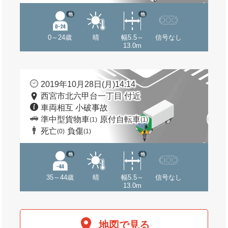
他
他
0～24歳
晴
幅5.5～
信号なし
13.0m
2019年10月28日(月)14:14
西宮市北六甲台一丁目 付近
車両相互 小破事故
準中型貨物車
原付自転車
(1)
(1)
死亡
負傷
(0)
(1)
他
他
35～44歳
晴
幅5.5～
信号なし
13.0m
地図で見る