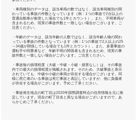
・車両種別のデータは、該当車両の数ではなく、該当車両種別の関
わっている事故の件数となっています（例：1つの事故で2台以上の
普通自動車が衝突した場合でも1件とカウント）。また、不明車両が
含まれるため、現実の事故件数と一致しない場合がございます。ご
注意ください。
・年齢のデータは、該当年齢の人数ではなく、該当年齢人物の関わ
っている事故の件数となっています（例：1つの事故で2人以上の25
～34歳が関係している場合でも1件とカウント）。また、多重事故の
運転手や同乗者など、年齢不明の関係者も含まれるため、現実の事
故件数と一致しない場合がございます。ご注意ください。
・事故毎の損壊程度（大破・中破・小破・損害なし）は、その事故
内での最大の損壊程度が掲載されます。そのため、大破事故と表示
されていても、中破や小破の車両が存在する場合がございます。同
様に死亡者のいる事故は死亡事故と表記していますが、他に負傷者
が存在する場合がございます。予めご了承ください。
・事故発生地点の町丁目は2020年国勢調査時点の住所情報を元に推
定しています。現在の町丁目名と異なる場合がございますので、あ
らかじめご了承ください。