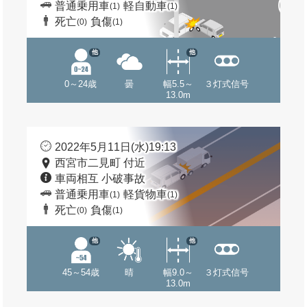
普通乗用車
軽自動車
(1)
(1)
死亡
負傷
(0)
(1)
他
他
0～24歳
曇
幅5.5～
３灯式信号
13.0m
2022年5月11日(水)19:13
西宮市二見町 付近
車両相互 小破事故
普通乗用車
軽貨物車
(1)
(1)
死亡
負傷
(0)
(1)
他
他
45～54歳
晴
幅9.0～
３灯式信号
13.0m