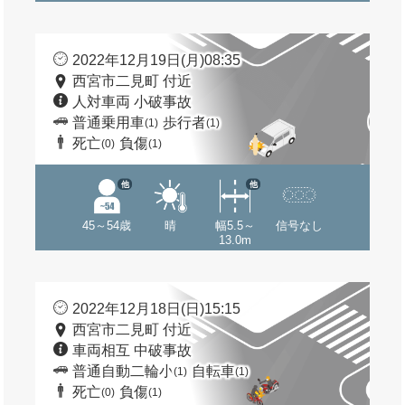
2022年12月19日(月)08:35
西宮市二見町 付近
人対車両 小破事故
普通乗用車
歩行者
(1)
(1)
死亡
負傷
(0)
(1)
他
他
45～54歳
晴
幅5.5～
信号なし
13.0m
2022年12月18日(日)15:15
西宮市二見町 付近
車両相互 中破事故
普通自動二輪小
自転車
(1)
(1)
死亡
負傷
(0)
(1)