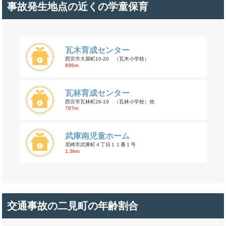
事故発生地点の近くの学童保育
瓦木育成センター
西宮市大屋町10-20 （瓦木小学校）
696m
瓦林育成センター
西宮市瓦林町26-19 （瓦林小学校）他
787m
武庫南児童ホーム
尼崎市武庫町４丁目１１番１号
1.3km
交通事故の二見町の年齢割合