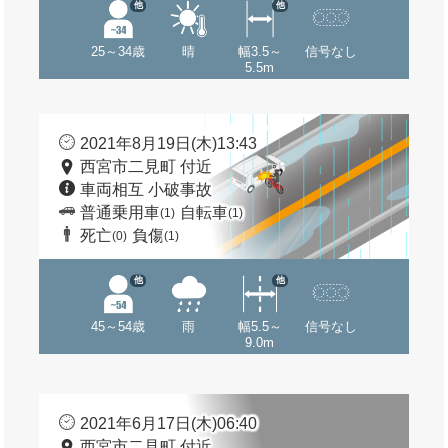
他
他
25～34歳
晴
幅3.5～
信号なし
5.5m
2021年8月19日(木)13:43
西宮市二見町 付近
車両相互 小破事故
普通乗用車
自転車
(1)
(1)
死亡
負傷
(0)
(1)
他
他
45～54歳
雨
幅5.5～
信号なし
9.0m
2021年6月17日(木)06:40
西宮市二見町 付近