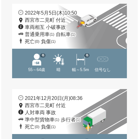
2022年5月5日(木)10:50
西宮市二見町 付近
車両相互 小破事故
普通乗用車
自転車
(1)
(1)
死亡
負傷
(0)
(1)
他
他
55～64歳
晴
幅～5.5m
信号なし
2021年12月20日(月)08:36
西宮市二見町 付近
人対車両 事故
準中型貨物車
歩行者
(1)
(1)
死亡
負傷
(0)
(1)