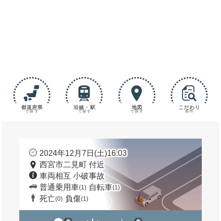
都道府県
沿線・駅
地図
こだわり
で探す
で探す
で探す
条件
2024年12月7日(土)16:03
西宮市二見町 付近
車両相互 小破事故
普通乗用車
自転車
(1)
(1)
死亡
負傷
(0)
(1)
他
他