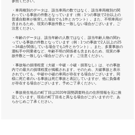
参照ください。
・車両種別のデータは、該当車両の数ではなく、該当車両種別の関
わっている事故の件数となっています（例：1つの事故で2台以上の
普通自動車が衝突した場合でも1件とカウント）。また、不明車両が
含まれるため、現実の事故件数と一致しない場合がございます。ご
注意ください。
・年齢のデータは、該当年齢の人数ではなく、該当年齢人物の関わ
っている事故の件数となっています（例：1つの事故で2人以上の25
～34歳が関係している場合でも1件とカウント）。また、多重事故の
運転手や同乗者など、年齢不明の関係者も含まれるため、現実の事
故件数と一致しない場合がございます。ご注意ください。
・事故毎の損壊程度（大破・中破・小破・損害なし）は、その事故
内での最大の損壊程度が掲載されます。そのため、大破事故と表示
されていても、中破や小破の車両が存在する場合がございます。同
様に死亡者のいる事故は死亡事故と表記していますが、他に負傷者
が存在する場合がございます。予めご了承ください。
・事故発生地点の町丁目は2020年国勢調査時点の住所情報を元に推
定しています。現在の町丁目名と異なる場合がございますので、あ
らかじめご了承ください。