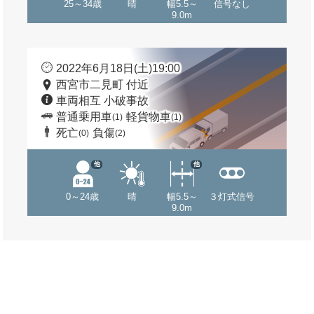
25～34歳
晴
幅5.5～
信号なし
9.0m
2022年6月18日(土)19:00
西宮市二見町 付近
車両相互 小破事故
普通乗用車
軽貨物車
(1)
(1)
死亡
負傷
(0)
(2)
他
他
0～24歳
晴
幅5.5～
３灯式信号
9.0m