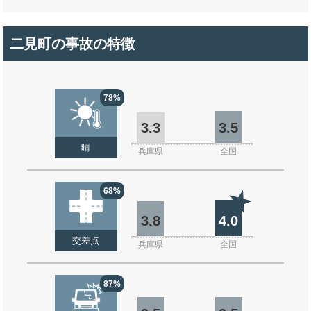
二見町の事故の特徴
78%
3.3
3.5
晴
兵庫県
全国
68%
3.8
4.0
交差点
兵庫県
全国
87%