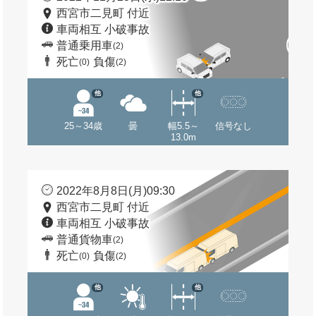
西宮市二見町 付近
車両相互 小破事故
普通乗用車
(2)
死亡
負傷
(0)
(2)
他
他
25～34歳
曇
幅5.5～
信号なし
13.0m
2022年8月8日(月)09:30
西宮市二見町 付近
車両相互 小破事故
普通貨物車
(2)
死亡
負傷
(0)
(2)
他
他