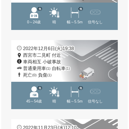
他
他
0～24歳
晴
幅～5.5m
信号なし
2022年12月6日(火)19:38
西宮市二見町 付近
車両相互 小破事故
普通乗用車
自転車
(1)
(1)
死亡
負傷
(0)
(1)
他
他
45～54歳
晴
幅～5.5m
信号なし
2022年11月23日(水)12:10