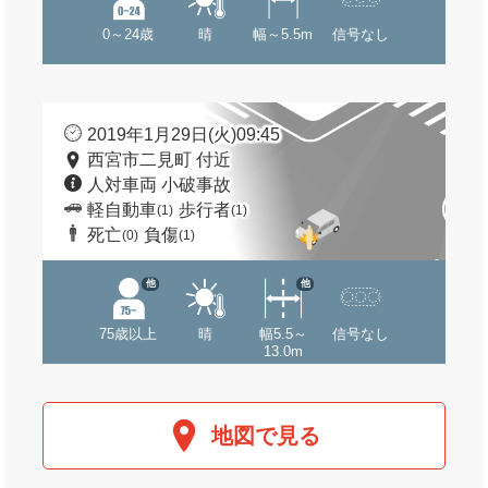
0～24歳
晴
幅～5.5m
信号なし
2019年1月29日(火)09:45
西宮市二見町 付近
人対車両 小破事故
軽自動車
歩行者
(1)
(1)
死亡
負傷
(0)
(1)
他
他
75歳以上
晴
幅5.5～
信号なし
13.0m
地図で見る