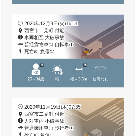
2020年12月8日(火)16:11
西宮市二見町 付近
車両相互 大破事故
普通貨物車
自転車
(1)
(1)
死亡
負傷
(0)
(1)
他
他
25～34歳
晴
幅～5.5m
信号なし
2020年11月19日(木)07:35
西宮市二見町 付近
人対車両 小破事故
普通乗用車
歩行者
(1)
(1)
死亡
負傷
(0)
(1)