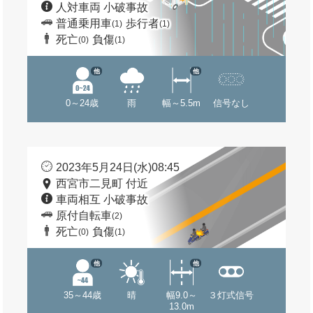
人対車両 小破事故
普通乗用車
歩行者
(1)
(1)
死亡
負傷
(0)
(1)
他
他
0～24歳
雨
幅～5.5m
信号なし
2023年5月24日(水)08:45
西宮市二見町 付近
車両相互 小破事故
原付自転車
(2)
死亡
負傷
(0)
(1)
他
他
35～44歳
晴
幅9.0～
３灯式信号
13.0m