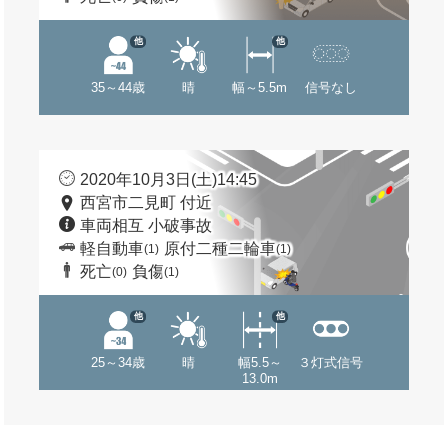
他
他
35～44歳
晴
幅～5.5m
信号なし
2020年10月3日(土)14:45
西宮市二見町 付近
車両相互 小破事故
軽自動車
原付二種二輪車
(1)
(1)
死亡
負傷
(0)
(1)
他
他
25～34歳
晴
幅5.5～
３灯式信号
13.0m