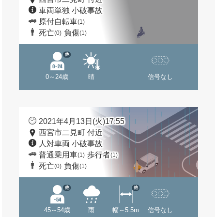
車両単独 小破事故
原付自転車
(1)
死亡
負傷
(0)
(1)
他
0～24歳
晴
信号なし
2021年4月13日(火)17:55
西宮市二見町 付近
人対車両 小破事故
普通乗用車
歩行者
(1)
(1)
死亡
負傷
(0)
(1)
他
他
45～54歳
雨
幅～5.5m
信号なし