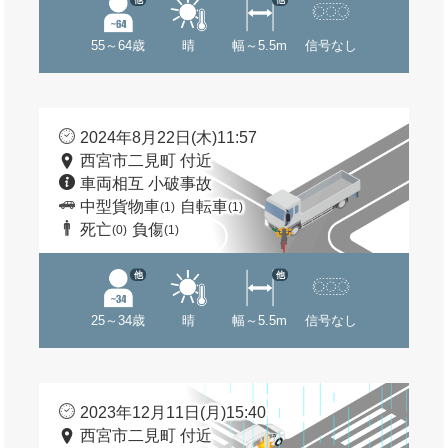
55～64歳
晴
幅～5.5m
信号なし
2024年8月22日(木)11:57
西宮市二見町 付近
車両相互 小破事故
中型貨物車
自転車
(1)
(1)
死亡
負傷
(0)
(1)
他
他
25～34歳
晴
幅～5.5m
信号なし
2023年12月11日(月)15:40
西宮市二見町 付近