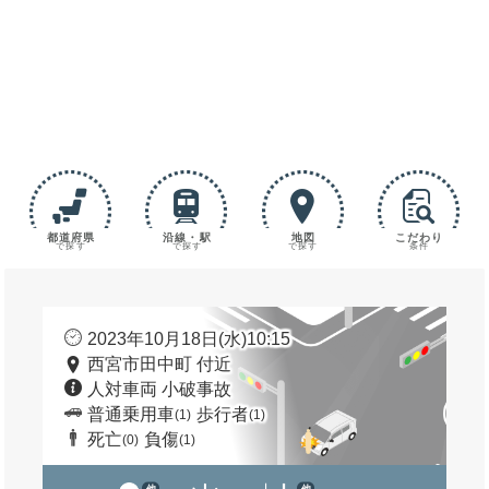
都道府県
沿線・駅
地図
こだわり
で探す
で探す
で探す
条件
2023年10月18日(水)10:15
西宮市田中町 付近
人対車両 小破事故
普通乗用車
歩行者
(1)
(1)
死亡
負傷
(0)
(1)
他
他