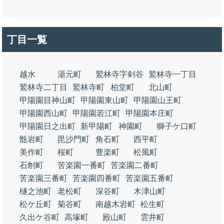
丁目一覧
越水
湯元町
鷲林寺字剣谷
鷲林寺一丁目
鷲林寺二丁目
鷲林寺町
柏堂町
北山町
甲陽園目神山町
甲陽園東山町
甲陽園山王町
甲陽園西山町
甲陽園若江町
甲陽園本庄町
甲陽園日之出町
新甲陽町
神園町
獅子ケ口町
甑岩町
毘沙門町
角石町
西平町
美作町
桜町
豊楽町
松風町
石刎町
苦楽園一番町
苦楽園二番町
苦楽園三番町
苦楽園四番町
苦楽園五番町
樋之池町
老松町
深谷町
木津山町
松ケ丘町
菊谷町
南越木岩町
松生町
久出ケ谷町
高塚町
殿山町
雲井町