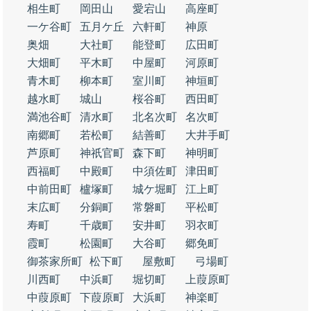
相生町
岡田山
愛宕山
高座町
一ケ谷町
五月ケ丘
六軒町
神原
奥畑
大社町
能登町
広田町
大畑町
平木町
中屋町
河原町
青木町
柳本町
室川町
神垣町
越水町
城山
桜谷町
西田町
満池谷町
清水町
北名次町
名次町
南郷町
若松町
結善町
大井手町
芦原町
神祇官町
森下町
神明町
西福町
中殿町
中須佐町
津田町
中前田町
櫨塚町
城ケ堀町
江上町
末広町
分銅町
常磐町
平松町
寿町
千歳町
安井町
羽衣町
霞町
松園町
大谷町
郷免町
御茶家所町
松下町
屋敷町
弓場町
川西町
中浜町
堀切町
上葭原町
中葭原町
下葭原町
大浜町
神楽町