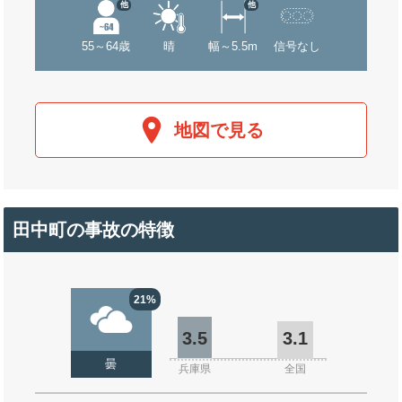
他
他
55～64歳
晴
幅～5.5m
信号なし
地図で見る
田中町の事故の特徴
21%
3.5
3.1
曇
兵庫県
全国