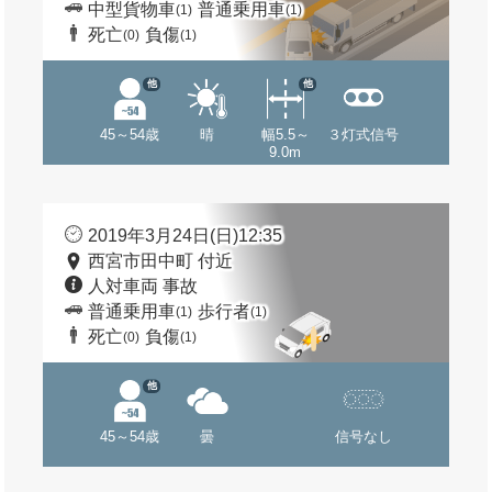
中型貨物車
普通乗用車
(1)
(1)
死亡
負傷
(0)
(1)
他
他
45～54歳
晴
幅5.5～
３灯式信号
9.0m
2019年3月24日(日)12:35
西宮市田中町 付近
人対車両 事故
普通乗用車
歩行者
(1)
(1)
死亡
負傷
(0)
(1)
他
45～54歳
曇
信号なし