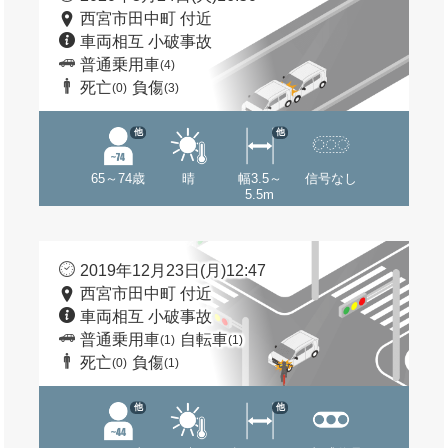
西宮市田中町 付近
車両相互 小破事故
普通乗用車
(4)
死亡
負傷
(0)
(3)
他
他
65～74歳
晴
幅3.5～
信号なし
5.5m
2019年12月23日(月)12:47
西宮市田中町 付近
車両相互 小破事故
普通乗用車
自転車
(1)
(1)
死亡
負傷
(0)
(1)
他
他