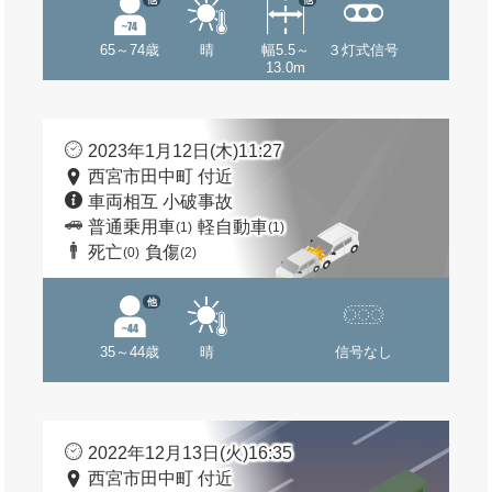
65～74歳
晴
幅5.5～
３灯式信号
13.0m
2023年1月12日(木)11:27
西宮市田中町 付近
車両相互 小破事故
普通乗用車
軽自動車
(1)
(1)
死亡
負傷
(0)
(2)
他
35～44歳
晴
信号なし
2022年12月13日(火)16:35
西宮市田中町 付近