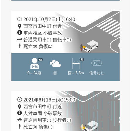
2021年10月2日(土)16:40
西宮市田中町 付近
車両相互 小破事故
普通乗用車
自転車
(1)
(1)
死亡
負傷
(0)
(1)
他
他
0～24歳
曇
幅～5.5m
信号なし
2021年6月16日(水)15:00
西宮市田中町 付近
人対車両 小破事故
普通乗用車
歩行者
(1)
(1)
死亡
負傷
(0)
(1)