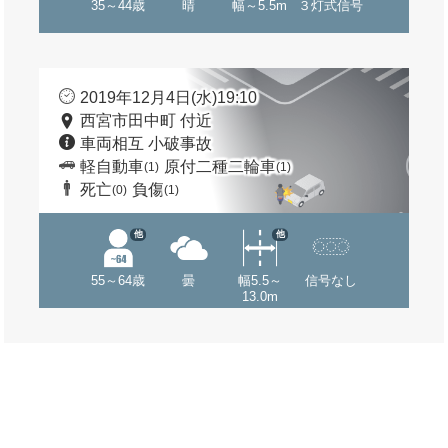
35～44歳
晴
幅～5.5m
３灯式信号
2019年12月4日(水)19:10
西宮市田中町 付近
車両相互 小破事故
軽自動車
原付二種二輪車
(1)
(1)
死亡
負傷
(0)
(1)
他
他
55～64歳
曇
幅5.5～
信号なし
13.0m