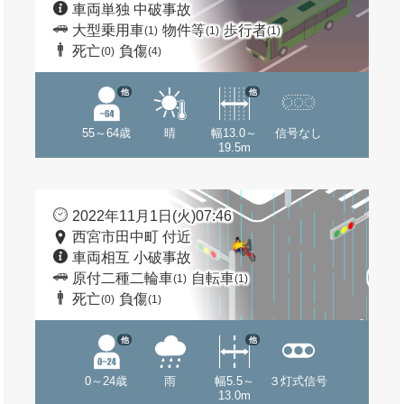
車両単独 中破事故
大型乗用車
物件等
歩行者
(1)
(1)
(1)
死亡
負傷
(0)
(4)
他
他
55～64歳
晴
幅13.0～
信号なし
19.5m
2022年11月1日(火)07:46
西宮市田中町 付近
車両相互 小破事故
原付二種二輪車
自転車
(1)
(1)
死亡
負傷
(0)
(1)
他
他
0～24歳
雨
幅5.5～
３灯式信号
13.0m