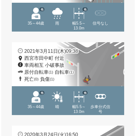
他
他
35～44歳
雨
幅5.5～
信号なし
13.0m
2021年3月11日(木)09:38
西宮市田中町 付近
車両相互 小破事故
原付自転車
自転車
(1)
(1)
死亡
負傷
(0)
(1)
他
他
35～44歳
晴
幅5.5～
歩車分式信
13.0m
号
2020年3月24日(火)16:50