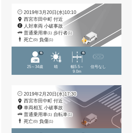
2019年3月20日(水)10:10
西宮市田中町 付近
人対車両 小破事故
普通乗用車
歩行者
(1)
(1)
死亡
負傷
(0)
(1)
他
他
25～34歳
晴
幅5.5～
信号なし
9.0m
2019年2月20日(水)17:30
西宮市田中町 付近
車両相互 小破事故
普通乗用車
自転車
(1)
(1)
死亡
負傷
(0)
(1)