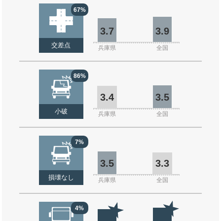
67%
3.7
3.9
交差点
兵庫県
全国
86%
3.4
3.5
小破
兵庫県
全国
7%
3.5
3.3
損壊なし
兵庫県
全国
4%