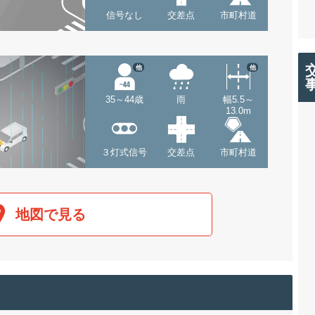
信号なし
交差点
市町村道
他
他
35～44歳
雨
幅5.5～
13.0m
３灯式信号
交差点
市町村道
地図で見る