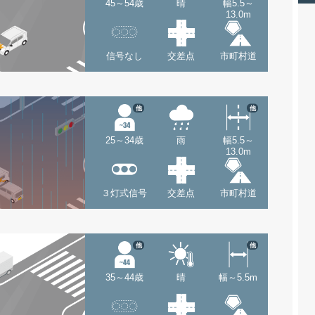
45～54歳
晴
幅5.5～
13.0m
信号なし
交差点
市町村道
他
他
25～34歳
雨
幅5.5～
13.0m
３灯式信号
交差点
市町村道
他
他
35～44歳
晴
幅～5.5m