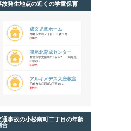
事故発生地点の近くの学童保育
成文児童ホーム
尼崎市大島２丁目３３番１号
806m
鳴尾北育成センター
西宮市学文殿町2丁目2-7 （鳴尾北
小学校）
819m
アルキメデス大庄教室
尼崎市大庄西町3丁目10-1
894m
交通事故の小松南町二丁目の年齢
割合