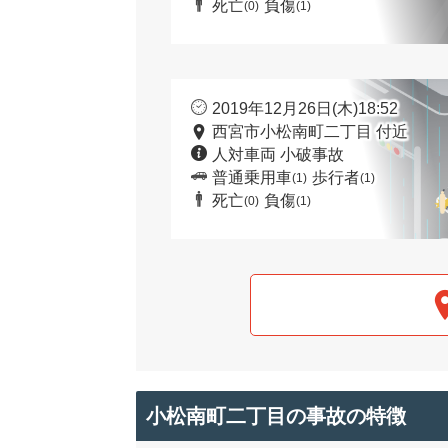
死亡
負傷
(0)
(1)
2019年12月26日(木)18:52
西宮市小松南町二丁目 付近
人対車両 小破事故
普通乗用車
歩行者
(1)
(1)
死亡
負傷
(0)
(1)
小松南町二丁目の事故の特徴