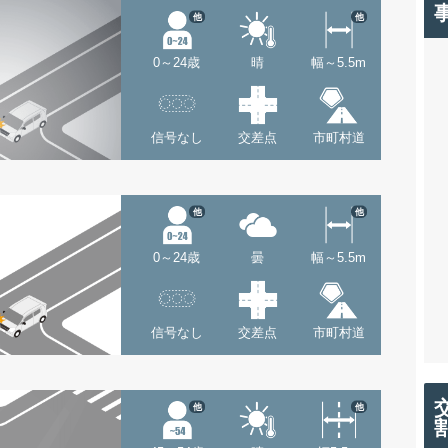
他
他
0～24歳
晴
幅～5.5m
信号なし
交差点
市町村道
他
他
0～24歳
曇
幅～5.5m
信号なし
交差点
市町村道
他
他