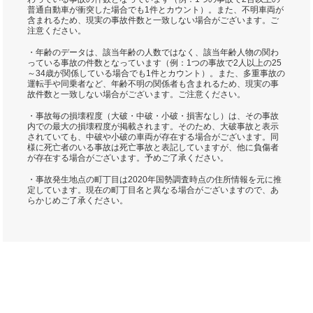
普通自動車が衝突した場合でも1件とカウント）。また、不明車両が
含まれるため、現実の事故件数と一致しない場合がございます。ご
注意ください。
・年齢のデータは、該当年齢の人数ではなく、該当年齢人物の関わ
っている事故の件数となっています（例：1つの事故で2人以上の25
～34歳が関係している場合でも1件とカウント）。また、多重事故の
運転手や同乗者など、年齢不明の関係者も含まれるため、現実の事
故件数と一致しない場合がございます。ご注意ください。
・事故毎の損壊程度（大破・中破・小破・損害なし）は、その事故
内での最大の損壊程度が掲載されます。そのため、大破事故と表示
されていても、中破や小破の車両が存在する場合がございます。同
様に死亡者のいる事故は死亡事故と表記していますが、他に負傷者
が存在する場合がございます。予めご了承ください。
・事故発生地点の町丁目は2020年国勢調査時点の住所情報を元に推
定しています。現在の町丁目名と異なる場合がございますので、あ
らかじめご了承ください。