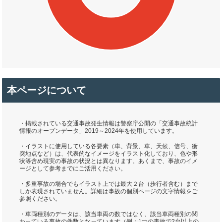
本ページについて
・掲載されている交通事故発生情報は警察庁公開の「交通事故統計
情報のオープンデータ」2019～2024年を使用しています。
・イラストに使用している各要素（車、背景、車、天候、信号、衝
突地点など）は、代表的なイメージをイラスト化しており、色や形
状等含め現実の事故の状況とは異なります。あくまで、事故のイメ
ージとして参考までにご活用ください。
・多重事故の場合でもイラスト上では最大２台（歩行者含む）まで
しか表現されていません。詳細は事故の個別ページの文字情報をご
参照ください。
・車両種別のデータは、該当車両の数ではなく、該当車両種別の関
わっている事故の件数となっています（例：1つの事故で2台以上の