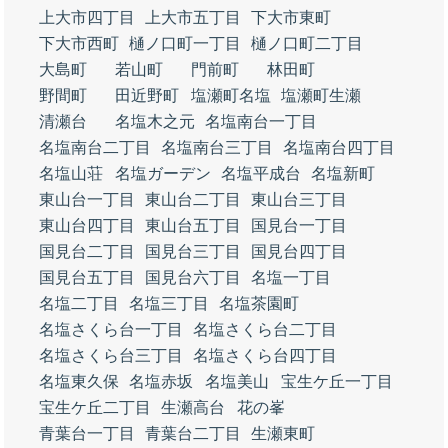
上大市四丁目
上大市五丁目
下大市東町
下大市西町
樋ノ口町一丁目
樋ノ口町二丁目
大島町
若山町
門前町
林田町
野間町
田近野町
塩瀬町名塩
塩瀬町生瀬
清瀬台
名塩木之元
名塩南台一丁目
名塩南台二丁目
名塩南台三丁目
名塩南台四丁目
名塩山荘
名塩ガーデン
名塩平成台
名塩新町
東山台一丁目
東山台二丁目
東山台三丁目
東山台四丁目
東山台五丁目
国見台一丁目
国見台二丁目
国見台三丁目
国見台四丁目
国見台五丁目
国見台六丁目
名塩一丁目
名塩二丁目
名塩三丁目
名塩茶園町
名塩さくら台一丁目
名塩さくら台二丁目
名塩さくら台三丁目
名塩さくら台四丁目
名塩東久保
名塩赤坂
名塩美山
宝生ケ丘一丁目
宝生ケ丘二丁目
生瀬高台
花の峯
青葉台一丁目
青葉台二丁目
生瀬東町