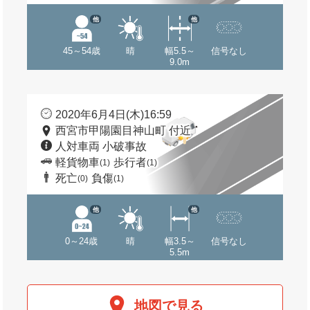
他
他
45～54歳
晴
幅5.5～
信号なし
9.0m
2020年6月4日(木)16:59
西宮市甲陽園目神山町 付近
人対車両 小破事故
軽貨物車
歩行者
(1)
(1)
死亡
負傷
(0)
(1)
他
他
0～24歳
晴
幅3.5～
信号なし
5.5m
地図で見る