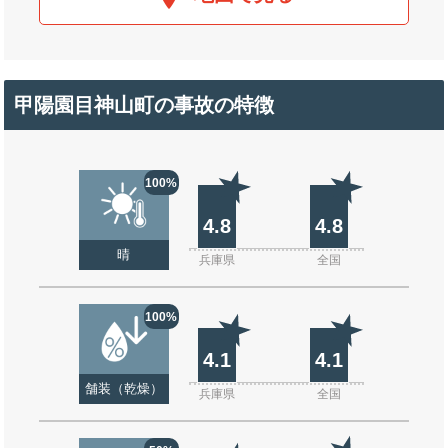
甲陽園目神山町の事故の特徴
100%
4.8
4.8
晴
兵庫県
全国
100%
4.1
4.1
舗装（乾燥）
兵庫県
全国