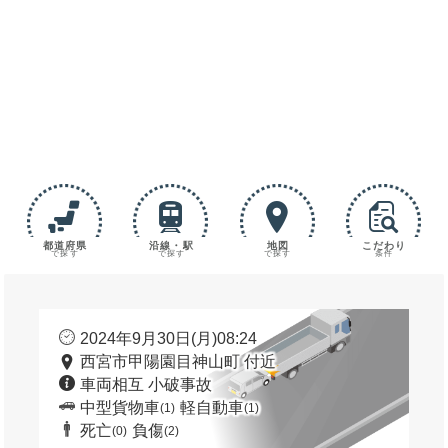
都道府県
沿線・駅
地図
こだわり
で探す
で探す
で探す
条件
2024年9月30日(月)08:24
西宮市甲陽園目神山町 付近
車両相互 小破事故
中型貨物車
軽自動車
(1)
(1)
死亡
負傷
(0)
(2)