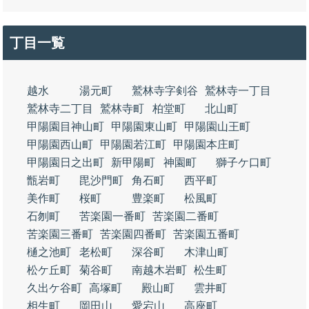
丁目一覧
越水
湯元町
鷲林寺字剣谷
鷲林寺一丁目
鷲林寺二丁目
鷲林寺町
柏堂町
北山町
甲陽園目神山町
甲陽園東山町
甲陽園山王町
甲陽園西山町
甲陽園若江町
甲陽園本庄町
甲陽園日之出町
新甲陽町
神園町
獅子ケ口町
甑岩町
毘沙門町
角石町
西平町
美作町
桜町
豊楽町
松風町
石刎町
苦楽園一番町
苦楽園二番町
苦楽園三番町
苦楽園四番町
苦楽園五番町
樋之池町
老松町
深谷町
木津山町
松ケ丘町
菊谷町
南越木岩町
松生町
久出ケ谷町
高塚町
殿山町
雲井町
相生町
岡田山
愛宕山
高座町