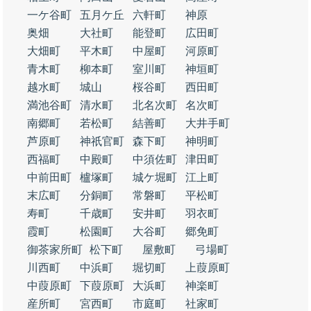
一ケ谷町
五月ケ丘
六軒町
神原
奥畑
大社町
能登町
広田町
大畑町
平木町
中屋町
河原町
青木町
柳本町
室川町
神垣町
越水町
城山
桜谷町
西田町
満池谷町
清水町
北名次町
名次町
南郷町
若松町
結善町
大井手町
芦原町
神祇官町
森下町
神明町
西福町
中殿町
中須佐町
津田町
中前田町
櫨塚町
城ケ堀町
江上町
末広町
分銅町
常磐町
平松町
寿町
千歳町
安井町
羽衣町
霞町
松園町
大谷町
郷免町
御茶家所町
松下町
屋敷町
弓場町
川西町
中浜町
堀切町
上葭原町
中葭原町
下葭原町
大浜町
神楽町
産所町
宮西町
市庭町
社家町