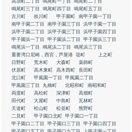
高須町二丁目
鳴尾町一丁目
鳴尾町二丁目
鳴尾町三丁目
鳴尾町四丁目
鳴尾町五丁目
古川町
枝川町
甲子園町
南甲子園一丁目
南甲子園二丁目
南甲子園三丁目
浜甲子園一丁目
浜甲子園二丁目
浜甲子園三丁目
浜甲子園四丁目
甲子園浜一丁目
甲子園浜二丁目
甲子園浜三丁目
鳴尾浜一丁目
鳴尾浜二丁目
鳴尾浜三丁目
重要湾口尼崎，西宮，芦屋港
堤町
上之町
日野町
荒木町
大森町
薬師町
伏原町
高木東町
高木西町
長田町
北口町
甲風園一丁目
甲風園二丁目
甲風園三丁目
丸橋町
北昭和町
南昭和町
両度町
高松町
深津町
高畑町
田代町
大屋町
中島町
瓦林町
天道町
松山町
松並町
熊野町
二見町
甲子園口北町
甲子園口一丁目
甲子園口二丁目
甲子園口三丁目
甲子園口四丁目
甲子園口五丁目
甲子園口六丁目
上甲子園一丁目