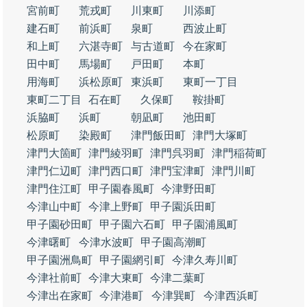
宮前町
荒戎町
川東町
川添町
建石町
前浜町
泉町
西波止町
和上町
六湛寺町
与古道町
今在家町
田中町
馬場町
戸田町
本町
用海町
浜松原町
東浜町
東町一丁目
東町二丁目
石在町
久保町
鞍掛町
浜脇町
浜町
朝凪町
池田町
松原町
染殿町
津門飯田町
津門大塚町
津門大箇町
津門綾羽町
津門呉羽町
津門稲荷町
津門仁辺町
津門西口町
津門宝津町
津門川町
津門住江町
甲子園春風町
今津野田町
今津山中町
今津上野町
甲子園浜田町
甲子園砂田町
甲子園六石町
甲子園浦風町
今津曙町
今津水波町
甲子園高潮町
甲子園洲鳥町
甲子園網引町
今津久寿川町
今津社前町
今津大東町
今津二葉町
今津出在家町
今津港町
今津巽町
今津西浜町