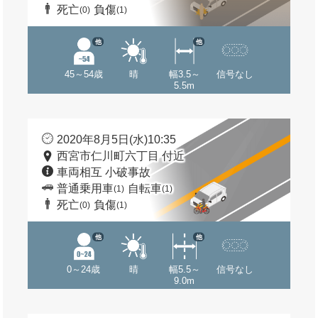
死亡
負傷
(0)
(1)
他
他
45～54歳
晴
幅3.5～
信号なし
5.5m
2020年8月5日(水)10:35
西宮市仁川町六丁目 付近
車両相互 小破事故
普通乗用車
自転車
(1)
(1)
死亡
負傷
(0)
(1)
他
他
0～24歳
晴
幅5.5～
信号なし
9.0m