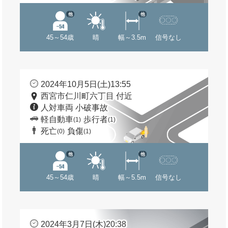
他
他
45～54歳
晴
幅～3.5m
信号なし
2024年10月5日(土)13:55
西宮市仁川町六丁目 付近
人対車両 小破事故
軽自動車
歩行者
(1)
(1)
死亡
負傷
(0)
(1)
他
他
45～54歳
晴
幅～5.5m
信号なし
2024年3月7日(木)20:38