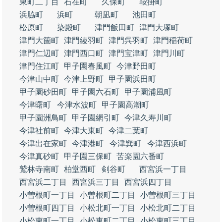
東町二丁目
石在町
久保町
鞍掛町
浜脇町
浜町
朝凪町
池田町
松原町
染殿町
津門飯田町
津門大塚町
津門大箇町
津門綾羽町
津門呉羽町
津門稲荷町
津門仁辺町
津門西口町
津門宝津町
津門川町
津門住江町
甲子園春風町
今津野田町
今津山中町
今津上野町
甲子園浜田町
甲子園砂田町
甲子園六石町
甲子園浦風町
今津曙町
今津水波町
甲子園高潮町
甲子園洲鳥町
甲子園網引町
今津久寿川町
今津社前町
今津大東町
今津二葉町
今津出在家町
今津港町
今津巽町
今津西浜町
今津真砂町
甲子園三保町
苦楽園六番町
鷲林寺南町
柏堂西町
剣谷町
西宮浜一丁目
西宮浜二丁目
西宮浜三丁目
西宮浜四丁目
小曽根町一丁目
小曽根町二丁目
小曽根町三丁目
小曽根町四丁目
小松北町一丁目
小松北町二丁目
小松東町一丁目
小松東町二丁目
小松東町三丁目