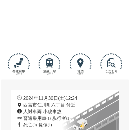
都道府県
沿線・駅
地図
こだわり
で探す
で探す
で探す
条件
2024年11月30日(土)12:24
西宮市仁川町六丁目 付近
人対車両 小破事故
普通乗用車
歩行者
(1)
(1)
死亡
負傷
(0)
(1)