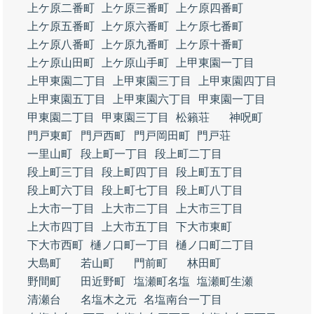
上ケ原二番町
上ケ原三番町
上ケ原四番町
上ケ原五番町
上ケ原六番町
上ケ原七番町
上ケ原八番町
上ケ原九番町
上ケ原十番町
上ケ原山田町
上ケ原山手町
上甲東園一丁目
上甲東園二丁目
上甲東園三丁目
上甲東園四丁目
上甲東園五丁目
上甲東園六丁目
甲東園一丁目
甲東園二丁目
甲東園三丁目
松籟荘
神呪町
門戸東町
門戸西町
門戸岡田町
門戸荘
一里山町
段上町一丁目
段上町二丁目
段上町三丁目
段上町四丁目
段上町五丁目
段上町六丁目
段上町七丁目
段上町八丁目
上大市一丁目
上大市二丁目
上大市三丁目
上大市四丁目
上大市五丁目
下大市東町
下大市西町
樋ノ口町一丁目
樋ノ口町二丁目
大島町
若山町
門前町
林田町
野間町
田近野町
塩瀬町名塩
塩瀬町生瀬
清瀬台
名塩木之元
名塩南台一丁目