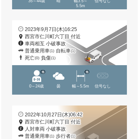
35～44歳
晴
幅3.5～
信号なし
5.5m
2023年9月7日(木)16:25
西宮市仁川町六丁目 付近
車両相互 小破事故
普通乗用車
自転車
(1)
(1)
死亡
負傷
(0)
(1)
他
他
0～24歳
曇
幅～5.5m
信号なし
2022年10月27日(木)06:42
西宮市仁川町六丁目 付近
人対車両 小破事故
普通乗用車
歩行者
(1)
(1)