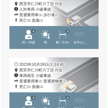
西宮市仁川町六丁目 付近
人対車両 小破事故
普通乗用車
歩行者
(1)
(1)
死亡
負傷
(0)
(1)
他
他
45～54歳
晴
幅～5.5m
信号なし
2023年10月28日(土)18:40
西宮市仁川町六丁目 付近
車両相互 小破事故
普通乗用車
普通貨物車
(1)
(1)
死亡
負傷
(0)
(1)
他
他