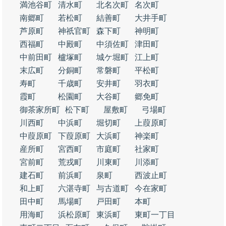
満池谷町
清水町
北名次町
名次町
南郷町
若松町
結善町
大井手町
芦原町
神祇官町
森下町
神明町
西福町
中殿町
中須佐町
津田町
中前田町
櫨塚町
城ケ堀町
江上町
末広町
分銅町
常磐町
平松町
寿町
千歳町
安井町
羽衣町
霞町
松園町
大谷町
郷免町
御茶家所町
松下町
屋敷町
弓場町
川西町
中浜町
堀切町
上葭原町
中葭原町
下葭原町
大浜町
神楽町
産所町
宮西町
市庭町
社家町
宮前町
荒戎町
川東町
川添町
建石町
前浜町
泉町
西波止町
和上町
六湛寺町
与古道町
今在家町
田中町
馬場町
戸田町
本町
用海町
浜松原町
東浜町
東町一丁目