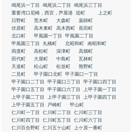
鳴尾浜一丁目
鳴尾浜二丁目
鳴尾浜三丁目
重要湾口尼崎，西宮，芦屋港
堤町
上之町
日野町
荒木町
大森町
薬師町
伏原町
高木東町
高木西町
長田町
北口町
甲風園一丁目
甲風園二丁目
甲風園三丁目
丸橋町
北昭和町
南昭和町
両度町
高松町
深津町
高畑町
田代町
大屋町
中島町
瓦林町
天道町
松山町
松並町
熊野町
二見町
甲子園口北町
甲子園口一丁目
甲子園口二丁目
甲子園口三丁目
甲子園口四丁目
甲子園口五丁目
甲子園口六丁目
上甲子園一丁目
上甲子園二丁目
上甲子園三丁目
上甲子園四丁目
上甲子園五丁目
戸崎町
甲山町
仁川町一丁目
仁川町二丁目
仁川町三丁目
仁川町四丁目
仁川町五丁目
仁川町六丁目
仁川百合野町
仁川五ケ山町
上ケ原一番町