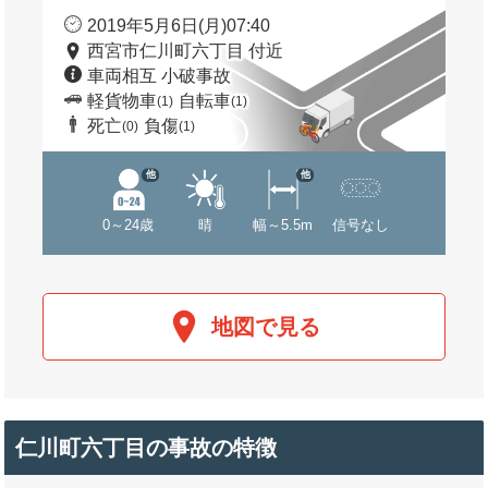
2019年5月6日(月)07:40
西宮市仁川町六丁目 付近
車両相互 小破事故
軽貨物車
自転車
(1)
(1)
死亡
負傷
(0)
(1)
他
他
0～24歳
晴
幅～5.5m
信号なし
地図で見る
仁川町六丁目の事故の特徴