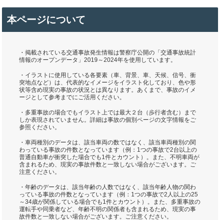
本ページについて
・掲載されている交通事故発生情報は警察庁公開の「交通事故統計
情報のオープンデータ」2019～2024年を使用しています。
・イラストに使用している各要素（車、背景、車、天候、信号、衝
突地点など）は、代表的なイメージをイラスト化しており、色や形
状等含め現実の事故の状況とは異なります。あくまで、事故のイメ
ージとして参考までにご活用ください。
・多重事故の場合でもイラスト上では最大２台（歩行者含む）まで
しか表現されていません。詳細は事故の個別ページの文字情報をご
参照ください。
・車両種別のデータは、該当車両の数ではなく、該当車両種別の関
わっている事故の件数となっています（例：1つの事故で2台以上の
普通自動車が衝突した場合でも1件とカウント）。また、不明車両が
含まれるため、現実の事故件数と一致しない場合がございます。ご
注意ください。
・年齢のデータは、該当年齢の人数ではなく、該当年齢人物の関わ
っている事故の件数となっています（例：1つの事故で2人以上の25
～34歳が関係している場合でも1件とカウント）。また、多重事故の
運転手や同乗者など、年齢不明の関係者も含まれるため、現実の事
故件数と一致しない場合がございます。ご注意ください。